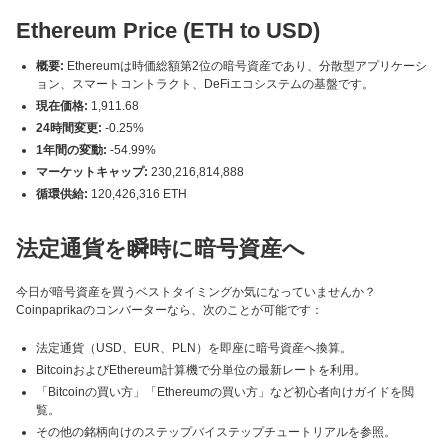
Ethereum Price (ETH to USD)
概要:
Ethereumは時価総額第2位の暗号資産であり、分散型アプリケーシ
ョン、スマートコントラクト、DeFiエコシステムの基盤です。
現在価格:
1,911.68
24時間変更:
-0.25%
1年間の変動:
-54.99%
マーケットキャップ:
230,216,814,888
循環供給:
120,426,316 ETH
法定通貨を瞬時に暗号資産へ
今日が暗号資産を買うベストタイミングか気になっていませんか？
Coinpaprikaのコンバーターなら、次のことが可能です：
法定通貨（USD、EUR、PLN）を即座に暗号資産へ換算。
BitcoinおよびEthereum計算機で分単位の最新レートを利用。
「Bitcoinの買い方」「Ethereumの買い方」など初心者向けガイドを閲
覧。
その他の銘柄向けのステップバイステップチュートリアルを参照。