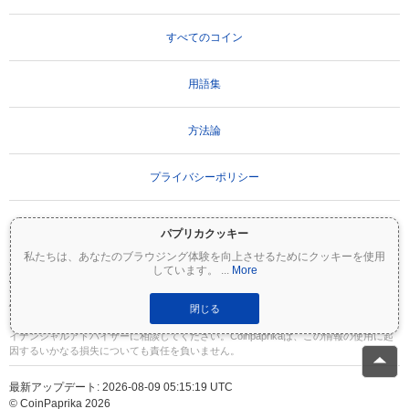
すべてのコイン
用語集
方法論
プライバシーポリシー
利用規約
パプリカクッキー
私たちは、あなたのブラウジング体験を向上させるためにクッキーを使用
しています。
...
More
重要な免責事項：
暗号資産は非常にボラティリティが高く、重大なリスクを伴いま
す。投資額の一部または全額を失う可能性があります。Coinpaprikaのすべての情報は
情報提供のみを目的としており、財務または投資のアドバイスを構成するものではあ
閉じる
りません。投資判断を行う前に、必ずご自身で調査（DYOR）を行い、資格のあるファ
イナンシャルアドバイザーに相談してください。Coinpaprikaは、この情報の使用に起
因するいかなる損失についても責任を負いません。
最新アップデート: 2026-08-09 05:15:19 UTC
© CoinPaprika 2026