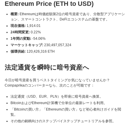
Ethereum Price (ETH to USD)
概要:
Ethereumは時価総額第2位の暗号資産であり、分散型アプリケーシ
ョン、スマートコントラクト、DeFiエコシステムの基盤です。
現在価格:
1,914.01
24時間変更:
0.22%
1年間の変動:
-54.06%
マーケットキャップ:
230,497,057,324
循環供給:
120,426,316 ETH
法定通貨を瞬時に暗号資産へ
今日が暗号資産を買うベストタイミングか気になっていませんか？
Coinpaprikaのコンバーターなら、次のことが可能です：
法定通貨（USD、EUR、PLN）を即座に暗号資産へ換算。
BitcoinおよびEthereum計算機で分単位の最新レートを利用。
「Bitcoinの買い方」「Ethereumの買い方」など初心者向けガイドを閲
覧。
その他の銘柄向けのステップバイステップチュートリアルを参照。