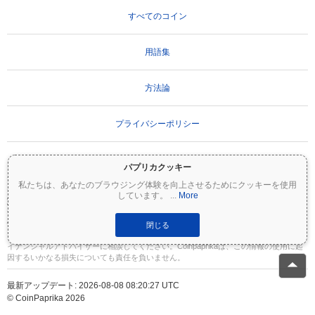
すべてのコイン
用語集
方法論
プライバシーポリシー
利用規約
パプリカクッキー
私たちは、あなたのブラウジング体験を向上させるためにクッキーを使用
しています。
...
More
重要な免責事項：
暗号資産は非常にボラティリティが高く、重大なリスクを伴いま
す。投資額の一部または全額を失う可能性があります。Coinpaprikaのすべての情報は
情報提供のみを目的としており、財務または投資のアドバイスを構成するものではあ
閉じる
りません。投資判断を行う前に、必ずご自身で調査（DYOR）を行い、資格のあるファ
イナンシャルアドバイザーに相談してください。Coinpaprikaは、この情報の使用に起
因するいかなる損失についても責任を負いません。
最新アップデート: 2026-08-08 08:20:27 UTC
© CoinPaprika 2026