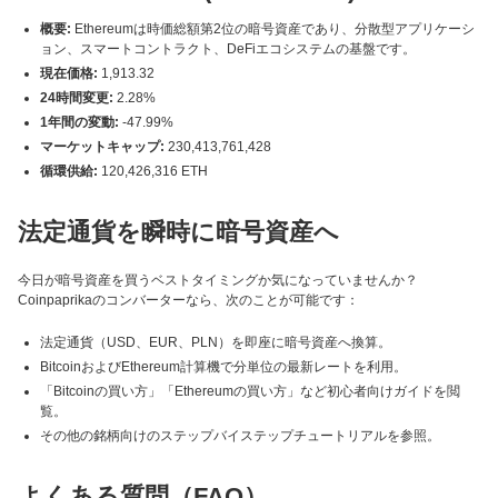
概要:
Ethereumは時価総額第2位の暗号資産であり、分散型アプリケーシ
ョン、スマートコントラクト、DeFiエコシステムの基盤です。
現在価格:
1,913.32
24時間変更:
2.28%
1年間の変動:
-47.99%
マーケットキャップ:
230,413,761,428
循環供給:
120,426,316 ETH
法定通貨を瞬時に暗号資産へ
今日が暗号資産を買うベストタイミングか気になっていませんか？
Coinpaprikaのコンバーターなら、次のことが可能です：
法定通貨（USD、EUR、PLN）を即座に暗号資産へ換算。
BitcoinおよびEthereum計算機で分単位の最新レートを利用。
「Bitcoinの買い方」「Ethereumの買い方」など初心者向けガイドを閲
覧。
その他の銘柄向けのステップバイステップチュートリアルを参照。
よくある質問（FAQ）