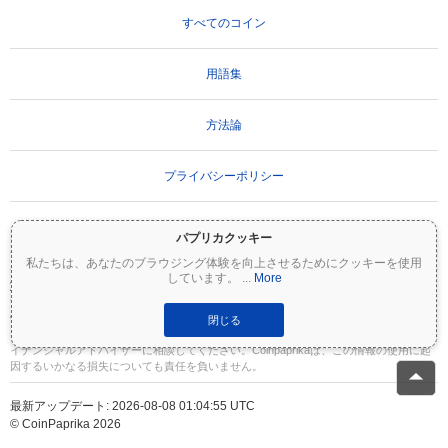
すべてのコイン
用語集
方法論
プライバシーポリシー
利用規約
パプリカクッキー
私たちは、あなたのブラウジング体験を向上させるためにクッキーを使用
しています。
...
More
重要な免責事項：
暗号資産は非常にボラティリティが高く、重大なリスクを伴いま
す。投資額の一部または全額を失う可能性があります。Coinpaprikaのすべての情報は
情報提供のみを目的としており、財務または投資のアドバイスを構成するものではあ
閉じる
りません。投資判断を行う前に、必ずご自身で調査（DYOR）を行い、資格のあるファ
イナンシャルアドバイザーに相談してください。Coinpaprikaは、この情報の使用に起
因するいかなる損失についても責任を負いません。
最新アップデート: 2026-08-08 01:04:55 UTC
© CoinPaprika 2026