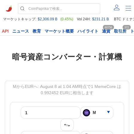
マーケットキャップ:
$2,306.09 B
(0.45%)
Vol 24H:
$231.21 B
BTC ドミナ
60756
372
API
ニュース
教育
マーケット概要
ハイライト
通貨
取引所
暗号資産コンバーター・計算機
MからEURへ: August 8 at 1:04 AM時点で1 MemeCore は
0.992452 EURに相当します