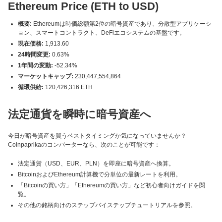
Ethereum Price (ETH to USD)
概要:
Ethereumは時価総額第2位の暗号資産であり、分散型アプリケーシ
ョン、スマートコントラクト、DeFiエコシステムの基盤です。
現在価格:
1,913.60
24時間変更:
0.63%
1年間の変動:
-52.34%
マーケットキャップ:
230,447,554,864
循環供給:
120,426,316 ETH
法定通貨を瞬時に暗号資産へ
今日が暗号資産を買うベストタイミングか気になっていませんか？
Coinpaprikaのコンバーターなら、次のことが可能です：
法定通貨（USD、EUR、PLN）を即座に暗号資産へ換算。
BitcoinおよびEthereum計算機で分単位の最新レートを利用。
「Bitcoinの買い方」「Ethereumの買い方」など初心者向けガイドを閲
覧。
その他の銘柄向けのステップバイステップチュートリアルを参照。