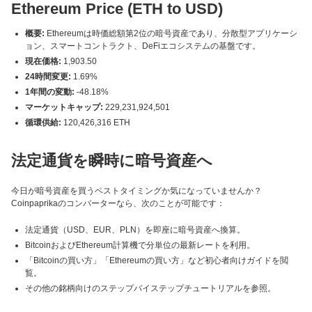
Ethereum Price (ETH to USD)
概要:
Ethereumは時価総額第2位の暗号資産であり、分散型アプリケーシ
ョン、スマートコントラクト、DeFiエコシステムの基盤です。
現在価格:
1,903.50
24時間変更:
1.69%
1年間の変動:
-48.18%
マーケットキャップ:
229,231,924,501
循環供給:
120,426,316 ETH
法定通貨を瞬時に暗号資産へ
今日が暗号資産を買うベストタイミングか気になっていませんか？
Coinpaprikaのコンバーターなら、次のことが可能です：
法定通貨（USD、EUR、PLN）を即座に暗号資産へ換算。
BitcoinおよびEthereum計算機で分単位の最新レートを利用。
「Bitcoinの買い方」「Ethereumの買い方」など初心者向けガイドを閲
覧。
その他の銘柄向けのステップバイステップチュートリアルを参照。