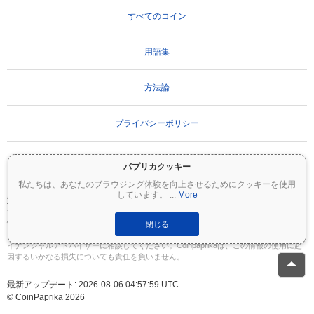
すべてのコイン
用語集
方法論
プライバシーポリシー
利用規約
パプリカクッキー
私たちは、あなたのブラウジング体験を向上させるためにクッキーを使用
しています。
...
More
重要な免責事項：
暗号資産は非常にボラティリティが高く、重大なリスクを伴いま
す。投資額の一部または全額を失う可能性があります。Coinpaprikaのすべての情報は
情報提供のみを目的としており、財務または投資のアドバイスを構成するものではあ
閉じる
りません。投資判断を行う前に、必ずご自身で調査（DYOR）を行い、資格のあるファ
イナンシャルアドバイザーに相談してください。Coinpaprikaは、この情報の使用に起
因するいかなる損失についても責任を負いません。
最新アップデート: 2026-08-06 04:57:59 UTC
© CoinPaprika 2026