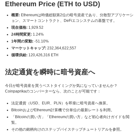
Ethereum Price (ETH to USD)
概要:
Ethereumは時価総額第2位の暗号資産であり、分散型アプリケーシ
ョン、スマートコントラクト、DeFiエコシステムの基盤です。
現在価格:
1,929.52
24時間変更:
1.24%
1年間の変動:
-51.10%
マーケットキャップ:
232,364,622,557
循環供給:
120,426,316 ETH
法定通貨を瞬時に暗号資産へ
今日が暗号資産を買うベストタイミングか気になっていませんか？
Coinpaprikaのコンバーターなら、次のことが可能です：
法定通貨（USD、EUR、PLN）を即座に暗号資産へ換算。
BitcoinおよびEthereum計算機で分単位の最新レートを利用。
「Bitcoinの買い方」「Ethereumの買い方」など初心者向けガイドを閲
覧。
その他の銘柄向けのステップバイステップチュートリアルを参照。