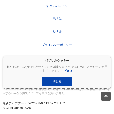
すべてのコイン
用語集
方法論
プライバシーポリシー
利用規約
パプリカクッキー
私たちは、あなたのブラウジング体験を向上させるためにクッキーを使用
しています。
...
More
重要な免責事項：
暗号資産は非常にボラティリティが高く、重大なリスクを伴いま
す。投資額の一部または全額を失う可能性があります。Coinpaprikaのすべての情報は
情報提供のみを目的としており、財務または投資のアドバイスを構成するものではあ
閉じる
りません。投資判断を行う前に、必ずご自身で調査（DYOR）を行い、資格のあるファ
イナンシャルアドバイザーに相談してください。Coinpaprikaは、この情報の使用に起
因するいかなる損失についても責任を負いません。
最新アップデート: 2026-08-07 13:02:24 UTC
© CoinPaprika 2026