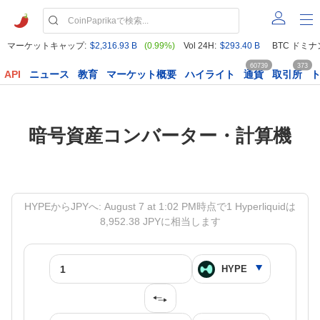
マーケットキャップ:
$2,316.93 B
(0.99%)
Vol 24H:
$293.40 B
BTC ドミナ
60739
373
API
ニュース
教育
マーケット概要
ハイライト
通貨
取引所
暗号資産コンバーター・計算機
HYPEからJPYへ: August 7 at 1:02 PM時点で1 Hyperliquidは
8,952.38 JPYに相当します