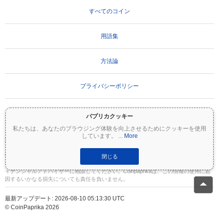
すべてのコイン
用語集
方法論
プライバシーポリシー
利用規約
パプリカクッキー
私たちは、あなたのブラウジング体験を向上させるためにクッキーを使用
しています。
...
More
重要な免責事項：
暗号資産は非常にボラティリティが高く、重大なリスクを伴いま
す。投資額の一部または全額を失う可能性があります。Coinpaprikaのすべての情報は
情報提供のみを目的としており、財務または投資のアドバイスを構成するものではあ
閉じる
りません。投資判断を行う前に、必ずご自身で調査（DYOR）を行い、資格のあるファ
イナンシャルアドバイザーに相談してください。Coinpaprikaは、この情報の使用に起
因するいかなる損失についても責任を負いません。
最新アップデート: 2026-08-10 05:13:30 UTC
© CoinPaprika 2026