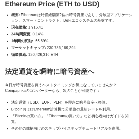
Ethereum Price (ETH to USD)
概要:
Ethereumは時価総額第2位の暗号資産であり、分散型アプリケーシ
ョン、スマートコントラクト、DeFiエコシステムの基盤です。
現在価格:
1,916.41
24時間変更:
0.14%
1年間の変動:
-55.69%
マーケットキャップ:
230,786,189,294
循環供給:
120,426,316 ETH
法定通貨を瞬時に暗号資産へ
今日が暗号資産を買うベストタイミングか気になっていませんか？
Coinpaprikaのコンバーターなら、次のことが可能です：
法定通貨（USD、EUR、PLN）を即座に暗号資産へ換算。
BitcoinおよびEthereum計算機で分単位の最新レートを利用。
「Bitcoinの買い方」「Ethereumの買い方」など初心者向けガイドを閲
覧。
その他の銘柄向けのステップバイステップチュートリアルを参照。