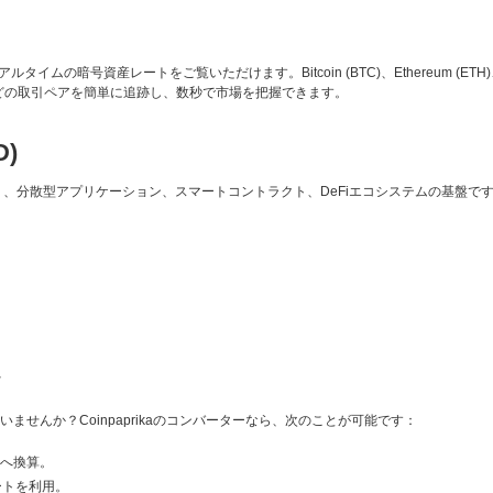
ムの暗号資産レートをご覧いただけます。Bitcoin (BTC)、Ethereum (ETH)、Carda
P などの取引ペアを簡単に追跡し、数秒で市場を把握できます。
D)
であり、分散型アプリケーション、スマートコントラクト、DeFiエコシステムの基盤で
へ
せんか？Coinpaprikaのコンバーターなら、次のことが可能です：
産へ換算。
レートを利用。