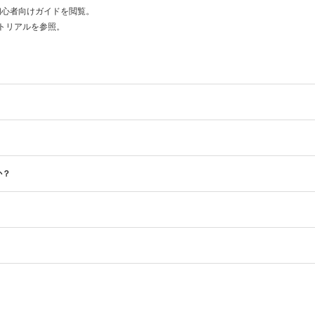
など初心者向けガイドを閲覧。
トリアルを参照。
か？