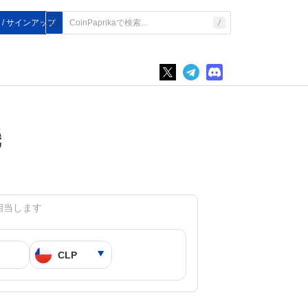
 / サインアップ
機
LPに相当します