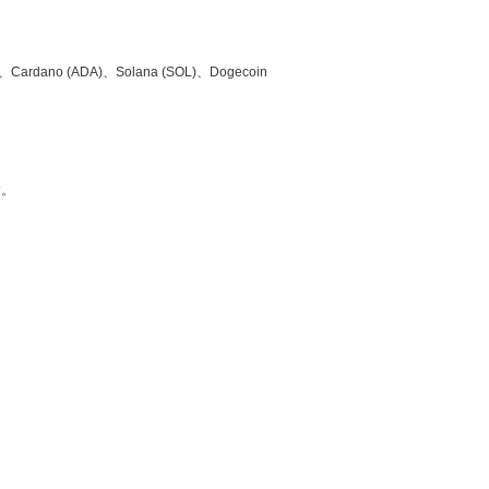
no (ADA)、Solana (SOL)、Dogecoin
す。