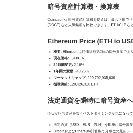
暗号資産計算機・換算表
Coinpaprika 暗号資産計算機を使えば、最も正確でリアルタイ
(DOGE) など人気銘柄を比較できます。ETH/CL
Ethereum Price (ETH to US
概要:
Ethereumは時価総額第2位の暗号資産
現在価格:
1,908.16
24時間変更:
2.16%
1年間の変動:
-48.26%
マーケットキャップ:
229,792,935,639
循環供給:
120,426,316 ETH
法定通貨を瞬時に暗号資産
今日が暗号資産を買うベストタイミングか気になっていま
法定通貨（USD、EUR、PLN）を即座に暗号資
BitcoinおよびEthereum計算機で分単位の最新