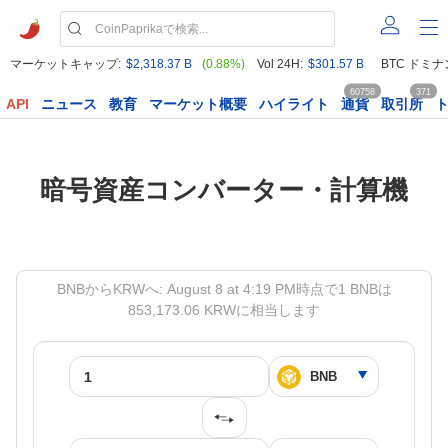
マーケットキャップ:
$2,318.37 B
(0.88%)
Vol 24H:
$301.57 B
BTC ドミナ
60758
371
API
ニュース
教育
マーケット概要
ハイライト
通貨
取引所
暗号資産コンバーター・計算機
BNBからKRWへ: August 8 at 4:19 PM時点で1 BNBは
853,173.06 KRWに相当します