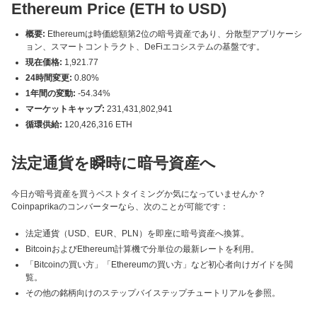
Ethereum Price (ETH to USD)
概要:
Ethereumは時価総額第2位の暗号資産であり、分散型アプリケーシ
ョン、スマートコントラクト、DeFiエコシステムの基盤です。
現在価格:
1,921.77
24時間変更:
0.80%
1年間の変動:
-54.34%
マーケットキャップ:
231,431,802,941
循環供給:
120,426,316 ETH
法定通貨を瞬時に暗号資産へ
今日が暗号資産を買うベストタイミングか気になっていませんか？
Coinpaprikaのコンバーターなら、次のことが可能です：
法定通貨（USD、EUR、PLN）を即座に暗号資産へ換算。
BitcoinおよびEthereum計算機で分単位の最新レートを利用。
「Bitcoinの買い方」「Ethereumの買い方」など初心者向けガイドを閲
覧。
その他の銘柄向けのステップバイステップチュートリアルを参照。