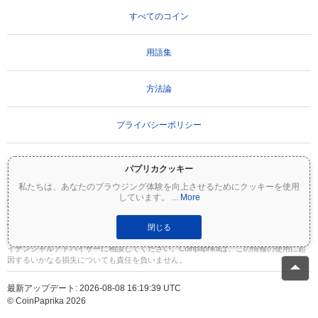
すべてのコイン
用語集
方法論
プライバシーポリシー
利用規約
パプリカクッキー
私たちは、あなたのブラウジング体験を向上させるためにクッキーを使用
しています。
...
More
重要な免責事項：
暗号資産は非常にボラティリティが高く、重大なリスクを伴いま
す。投資額の一部または全額を失う可能性があります。Coinpaprikaのすべての情報は
情報提供のみを目的としており、財務または投資のアドバイスを構成するものではあ
閉じる
りません。投資判断を行う前に、必ずご自身で調査（DYOR）を行い、資格のあるファ
イナンシャルアドバイザーに相談してください。Coinpaprikaは、この情報の使用に起
因するいかなる損失についても責任を負いません。
最新アップデート: 2026-08-08 16:19:39 UTC
© CoinPaprika 2026