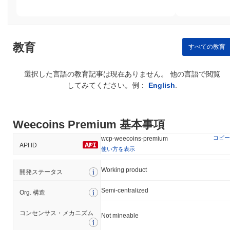
最新の情報によると、Weecoins Premiumは公に文書化された主
要な論争やセキュリティ事件には関与していません。しかし、他
のブロックチェーンプロジェクトと同様に、潜在的な技術的脆弱
性、規制の監視、市場のボラティリティなどの固有のリスクに直
面しています。Weecoins Premiumのチームは、定期的なセキュ
教育
すべての教育
リティ監査や更新を通じてこれらのリスクを軽減するための措置
を講じています。また、コミュニティとの対話を通じて透明性を
選択した言語の教育記事は現在ありません。 他の言語で閲覧
維持し、潜在的な問題に関する更新を提供しています。継続的な
してみてください。例：
English
.
リスク管理の実践には、開発のベストプラクティスやセキュリテ
ィと安定性を確保するための継続的な監視が含まれます。
Weecoins Premium (WCP) FAQ – 主要指標と
Weecoins Premium 基本事項
市場分析
コピー
wcp-weecoins-premium
API ID
Weecoins Premium (WCP)はどこで購入できます
使い方を表示
か？
Working product
開発ステータス
Weecoins Premium (WCP)はcentralized and decentralizedの暗号
通貨取引所で広く利用できます。
Semi-centralized
Org. 構造
Weecoins Premiumの現在の日次取引量はいくらで
コンセンサス・メカニズム
すか？
Not mineable