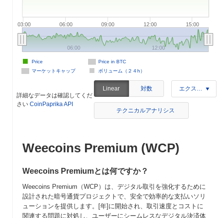
03:00
06:00
09:00
12:00
15:00
06:00
12:00
Price
Price in BTC
マーケットキャップ
ボリューム（２４h）
対数
Linear
エクスポート
詳細なデータは確認してくだ
さい
CoinPaprika API
テクニカルアナリシス
Weecoins Premium (WCP)
Weecoins Premiumとは何ですか？
Weecoins Premium（WCP）は、デジタル取引を強化するために
設計された暗号通貨プロジェクトで、安全で効率的な支払いソリ
ューションを提供します。[年]に開始され、取引速度とコストに
関連する問題に対処し、ユーザーにシームレスなデジタル決済体