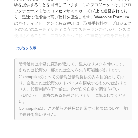
験を提供することを目指しています。このプロジェクトは、[ブロ
ックチェーンまたはコンセンサスメカニズム]上で運営されてお
り、迅速で信頼性の高い取引を促進します。Weecoins Premium
のネイティブトークンであるWCPは、取引手数料や、プロジェク
トの特定のユーティリティに応じてステーキングやガバナンスに
使用されることで、エコシステムにおいて重要な役割を果たしま
す。 Weecoins Premiumの特徴は、[ユニークな機能や革新]に焦
点を当てていることであり、他のデジタル決済ソリューションと
その他を表示
差別化されています。[セキュリティ、速度、ユーザーフレンドリ
ーさなどの特定の側面]に重点を置くことで、Weecoins Premium
暗号通貨は非常に変動が激しく、重大なリスクを伴います。
は暗号通貨決済の分野で重要なプレーヤーとして位置づけられ、
あなたは投資の一部または全てを失う可能性があります。
市場での競争力を提供します。
Coinpaprikaのすべての情報は情報提供のみを目的としてお
Weecoins Premiumはいつ、どのように始まりまし
り、金融または投資のアドバイスを構成するものではありま
たか？
せん。投資判断を下す前に、必ず自分自身で調査を行い
（DYOR）、資格のある金融アドバイザーに相談してくださ
Weecoins Premiumは2022年3月に設立チームがホワイトペーパー
い。
を発表し、プロジェクトのビジョンと技術的枠組みを概説したこ
Coinpaprikaは、この情報の使用に起因する損失について一切
とから始まりました。2022年6月にはテストネットを立ち上げ、
の責任を負いません。
開発者や初期採用者がプラットフォームに参加し、フィードバッ
クを提供する最初の機会を提供しました。成功したテストと反復
を経て、2022年11月にメインネットが稼働し、Weecoins
Premiumの公式な公開リリースが行われました。 初期の開発段階