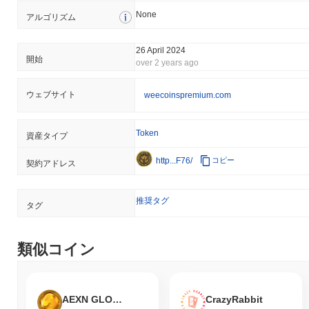
過去24時間で、Weecoins Premiumの取引量は
$0.00
.
None
アルゴリズム
Weecoins Premiumの価格範囲の履歴は何ですか？
史上最高値（ATH）：
$0.221141
26 April 2024
開始
over 2 years ago
史上最安値（ATL）：
$0.00
Weecoins Premiumは現在、ATHより
~99.97%
低く取引されてい
ウェブサイト
weecoinspremium.com
ます .
Weecoins Premiumは、より広範な暗号市場と比較
Token
資産タイプ
してどのようなパフォーマンスですか？
http...F76/
コピー
契約アドレス
過去7日間で、Weecoins Premiumは
0.00%
上昇し、
0.28%
の下落
を記録した全体の暗号市場を上回っています。これは、より広範
な市場のモメンタムと比較して、WCPの価格アクションにおける
推奨タグ
タグ
強いパフォーマンスを示しています。
類似コイン
AEXN GLOBAL COIN
CrazyRabbit