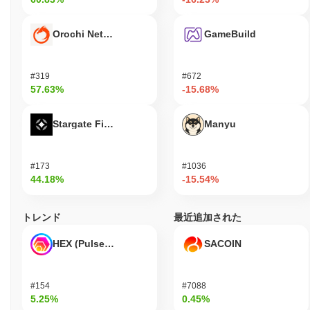
Weecoins Premiumは、いくつかの取引所で引き続き上場および
取引されており、安定した市場の存在を維持しています。さら
Orochi Network
GameBuild
に、プロジェクトは、特に分散型金融（DeFi）アプリケーション
において、その技術をより広範なブロックチェーンエコシステム
に統合するパートナーシップにも関与しています。これらの要因
は、暗号通貨セクター内での持続的な活動と関連性を強調してお
#319
#672
57.63%
-15.68%
り、特に安全で効率的なデジタル取引に関連する分野での重要性
を示しています。
Stargate Finance
Manyu
Weecoins Premiumは誰のために設計されています
か？
Weecoins Premiumは、消費者や企業のために設計されており、
#173
#1036
シームレスなデジタル取引を行い、さまざまな金融活動に暗号通
44.18%
-15.54%
貨を利用できるようにします。ユーザーフレンドリーなウォレッ
トやAPIなど、簡単なアクセスと日常の金融システムへの統合を
トレンド
最近追加された
促進するためのツールやリソースを提供します。開発者や商人な
どの二次的な参加者は、Weecoins Premiumのインフラを活用し
HEX (Pulsechain)
SACOIN
て支払いを作成および受け入れることで、エコシステムの成長と
採用に貢献できます。このセットアップは、効率的なデジタル決
済ソリューションを求める個々のユーザーと、暗号通貨を業務に
#154
#7088
統合しようとする企業の両方をサポートします。
5.25%
0.45%
Weecoins Premiumはどのように保護されています