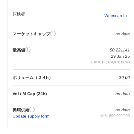
Weecoins Premiumの特徴は何ですか？
探検者
Weescan.io
Weecoins Premiumは、Proof of Stake（PoS）とDelegated Proof
of Stake（DPoS）の要素を組み合わせたハイブリッドコンセンサ
スメカニズムの革新的な使用によって差別化されています。この
マーケットキャップ
no data
アプローチにより、迅速な取引スループットを実現しながら、分
散型ガバナンスを維持します。プラットフォームは相互運用性を
考慮して設計されており、他のブロックチェーンネットワークと
最高値
$0.221141
のシームレスな統合を可能にするクロスチェーン互換性を備えて
29 Jan 25
います。 さらに、Weecoins Premiumは高度なプライバシー技術
% to ATH (374,978.86%)
を取り入れており、規制遵守のための透明性を損なうことなくユ
ーザーデータの機密性を確保しています。エコシステムは、主要
な金融機関やテクノロジー企業との戦略的パートナーシップによ
ボリューム（２４h）
$0.00
って強化され、そのユーティリティと採用を向上させています。
開発者サポートは充実しており、多様なアプリケーションの作成
Vol / M Cap (24h)
no data
を促進するための包括的なSDKやツールが提供されています。こ
れらの機能は、Weecoins Premiumをデジタル資産の分野で多用
途で安全なプラットフォームとして確立します。
循環供給
no data
Update supply form
最大: 600,000,000
Weecoins Premiumで何ができますか？
Weecoins Premium（WCP）は、そのエコシステム内でさまざま
な機能に利用されます。主に、取引や手数料のためのユーティリ