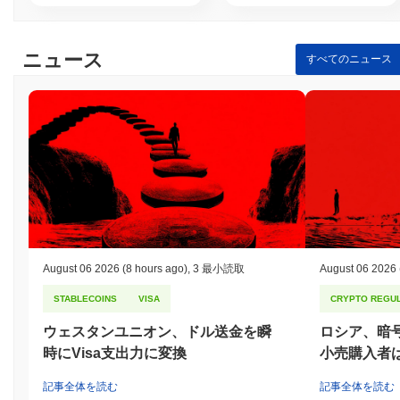
か？
Weecoins Premiumは、Proof of Stake（PoS）コンセンサスメカ
ニュース
すべてのニュース
ニズムを通じて保護されており、バリデーターが取引を確認し、
ネットワークの整合性を維持する責任を負っています。バリデー
ターは、ステーキングするWeecoins Premiumの量に基づいて選
ばれ、ネットワークのセキュリティと安定性に対するインセンテ
ィブが一致します。このプロトコルは、認証とデータの整合性を
確保するために、特にEd25519アルゴリズムを使用した楕円曲線
暗号を採用しています。この暗号技術は、取引の署名と検証に対
して堅牢なセキュリティを提供します。 インセンティブをさらに
一致させるために、バリデーターはネットワークへの参加に対し
てステーキング報酬を受け取り、悪意のある行動や職務を果たさ
ない場合にはペナルティやスラッシングが課され、潜在的な攻撃
を抑止します。ネットワークの回復力は、定期的なセキュリティ
August 06 2026
(8 hours ago)
,
3 最小読取
August 06 2026
監査とアクティブなバグバウンティプログラムによって強化さ
れ、脆弱性の特定と軽減を助けます。さらに、ガバナンスプロセ
STABLECOINS
VISA
CRYPTO REGUL
スはコミュニティの意見や意思決定を可能にし、ネットワークが
新たな脅威や課題に適応し、対応できるようにします。
ウェスタンユニオン、ドル送金を瞬
ロシア、暗
時にVisa支出力に変換
小売購入者は
Weecoins Premiumは何か論争やリスクに直面して
いますか？
記事全体を読む
記事全体を読む