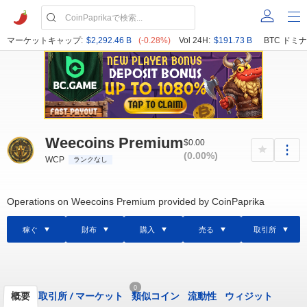
マーケットキャップ:
$2,292.46 B
(-0.28%)
Vol 24H:
$191.73 B
BTC ドミナ
Weecoins Premium
$0.00
(0.00%)
WCP
ランクなし
Operations on Weecoins Premium provided by CoinPaprika
稼ぐ
財布
購入
売る
取引所
0
概要
取引所
/
マーケット
類似コイン
流動性
ウィジット