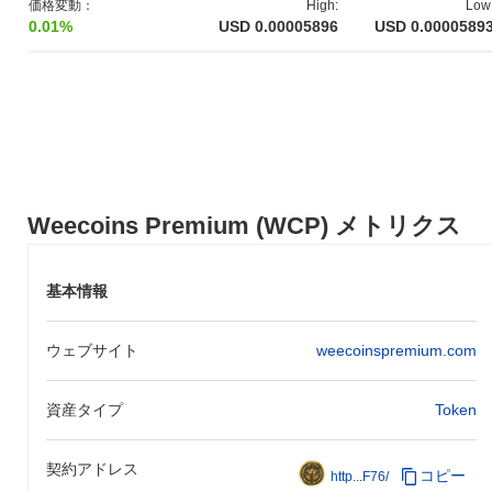
価格変動：
High:
Low
では、幅広い分散型アプリケーションをサポートするための堅牢
0.01%
USD 0.00005896
USD 0.0000589
でスケーラブルなブロックチェーンインフラの確立に集中しまし
た。Weecoins Premiumトークンの初期配布は、2022年9月に行わ
れたイニシャルコインオファリング（ICO）を通じて行われ、さ
らなる開発と拡張の資金調達に寄与しました。これらの基盤的な
ステップは、Weecoins Premiumのその後の成長と、より広範な
暗号通貨エコシステムへの統合の舞台を整えました。
Weecoins Premiumの今後はどうなりますか？
公式の更新によると、Weecoins Premiumは2024年第1四半期に予
Weecoins Premium (WCP) メトリクス
定されている重要なプロトコルアップグレードの準備を進めてお
り、スケーラビリティとユーザー体験の向上に焦点を当てていま
す。このアップグレードは、取引速度を改善し、ネットワークの
基本情報
混雑を軽減し、ユーザーにとってより効率的なプラットフォーム
を提供することを目指しています。さらに、Weecoins Premium
は、2024年中頃までに完了を目指している主要な分散型金融
ウェブサイト
weecoinspremium.com
（DeFi）プラットフォームとの統合に取り組んでおり、エコシス
テムを拡大し、ユーザーにより多くの金融サービスを提供する予
資産タイプ
Token
定です。これらの取り組みは、プラットフォームのインフラを強
化し、暗号空間でのユーティリティを広げることを目的としてい
ます。これらのマイルストーンの進捗は、公式チャネルや開発の
契約アドレス
コピー
http...F76/
更新を通じて追跡できます。