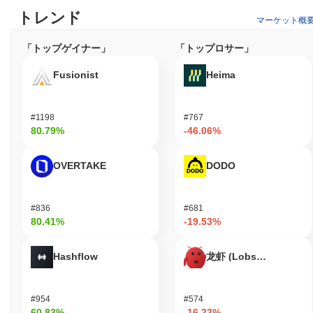
ティトークンとして機能し、ユーザーが価値を送信したり、プラ
トレンド
マーケット概
ットフォーム上の分散型アプリケーション（dApps）と相互作用
したりすることを可能にします。WCPの保有者は、トークンをス
「トップゲイナー」
「トップロサー」
テーキングすることでネットワークのセキュリティに参加でき、
報酬を得たりネットワークの運営を支援したりすることができま
Fusionist
Heima
す。さらに、WCPの保有者は、プラットフォームの将来の開発に
影響を与える提案に投票することでガバナンスに参加することも
できます。 開発者にとって、Weecoins PremiumはdAppsの構築
#1198
#767
と強化のためのツールや統合を提供し、エコシステム内でトーク
80.79%
-46.06%
ンの機能を活用します。プラットフォームは、WCPを特定の目的
（支払いまたはプレミアム機能へのアクセスなど）で使用するた
めのウォレットやマーケットプレイスなど、さまざまなアプリケ
OVERTAKE
DODO
ーションをサポートしています。この多面的なユーティリティに
より、Weecoins Premiumはエコシステム内のオンチェーンおよ
びオフチェーン活動の両方で重要な役割を果たします。
#836
#681
80.41%
-19.53%
Weecoins Premiumはまだ活動中または関連性があ
りますか？
Hashflow
龙虾 (Lobster)
最新のデータによると、Weecoins Premiumは最近の開発や関与
を通じてその継続的な関連性を示しています。プロジェクトは、
取引の効率性とセキュリティ機能の向上に焦点を当てた2023年8
#954
#574
月にリリースされた最近の更新を通じて活動を示しています。
60.83%
-16.23%