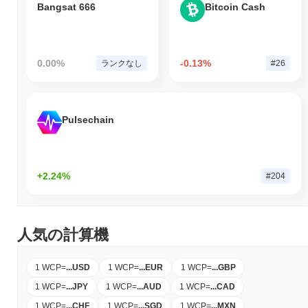
Bangsat 666
Bitcoin Cash
0.00%
-0.13%
ランクなし
#26
Pulsechain
+2.24%
#204
人気の計算機
1 WCP
=
...
USD
1 WCP
=
...
EUR
1 WCP
=
...
GBP
1 WCP
=
...
JPY
1 WCP
=
...
AUD
1 WCP
=
...
CAD
1 WCP
=
...
CHF
1 WCP
=
...
SGD
1 WCP
=
...
MXN