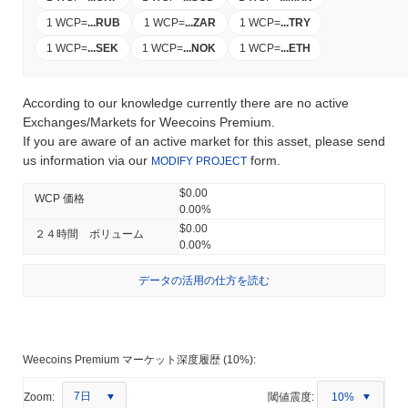
1 WCP
=
...
RUB
1 WCP
=
...
ZAR
1 WCP
=
...
TRY
1 WCP
=
...
SEK
1 WCP
=
...
NOK
1 WCP
=
...
ETH
According to our knowledge currently there are no active
Exchanges/Markets for Weecoins Premium.
If you are aware of an active market for this asset, please send
us information via our
form.
MODIFY PROJECT
$0.00
WCP 価格
0.00%
$0.00
２４時間 ボリューム
0.00%
データの活用の仕方を読む
Weecoins Premium マーケット深度履歴 (10%):
7日
Zoom:
閾値震度:
10%