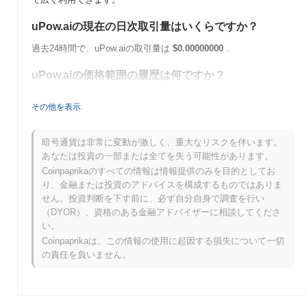
uPow.aiの現在の日次取引量はいくらですか？
過去24時間で、uPow.aiの取引量は
$0.00000000
.
uPow.aiの価格範囲の履歴は何ですか？
史上最高値（ATH）：
$0.221310
その他を表示
史上最安値（ATL）：
$0.00000000
uPow.aiは現在、ATHより
~99.55%
低く取引されています .
暗号通貨は非常に変動が激しく、重大なリスクを伴います。
あなたは投資の一部または全てを失う可能性があります。
uPow.aiは、より広範な暗号市場と比較してどのよう
Coinpaprikaのすべての情報は情報提供のみを目的としてお
なパフォーマンスですか？
り、金融または投資のアドバイスを構成するものではありま
せん。投資判断を下す前に、必ず自分自身で調査を行い
過去7日間で、uPow.aiは
0.00%
上昇し、
0.18%
の上昇を記録した
（DYOR）、資格のある金融アドバイザーに相談してくださ
全体の暗号市場を下回っています。これは、より広範な市場のモ
い。
メンタムと比較して、UPOWの価格アクションにおける一時的な
遅れを示しています。
Coinpaprikaは、この情報の使用に起因する損失について一切
の責任を負いません。