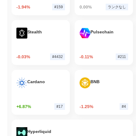
-1.94%
0.00%
#159
ランクなし
Stealth
Pulsechain
-0.03%
-0.11%
#4432
#211
Cardano
BNB
+6.87%
-1.25%
#17
#4
Hyperliquid