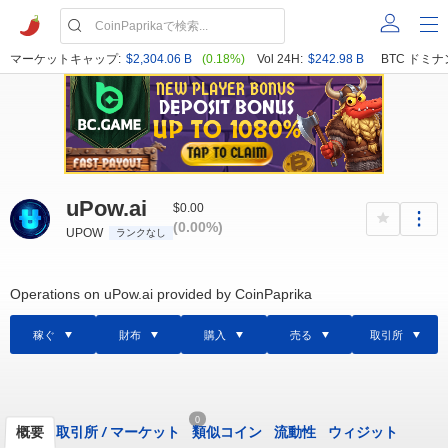
マーケットキャップ:
$2,304.06 B
(0.18%)
Vol 24H:
$242.98 B
BTC ドミナ
uPow.ai
$0.00
(0.00%)
UPOW
ランクなし
Operations on uPow.ai provided by CoinPaprika
稼ぐ
財布
購入
売る
取引所
0
概要
取引所
/
マーケット
類似コイン
流動性
ウィジット