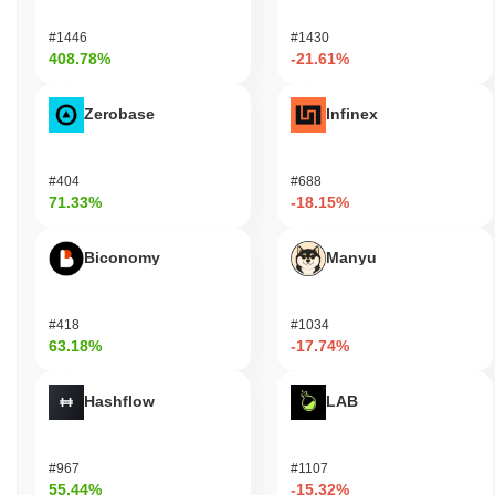
#1446
#1430
408.78%
-21.61%
Zerobase
Infinex
#404
#688
71.33%
-18.15%
Biconomy
Manyu
#418
#1034
63.18%
-17.74%
Hashflow
LAB
#967
#1107
55.44%
-15.32%