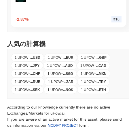
-2.87%
#10
人気の計算機
1 UPOW
=
...
USD
1 UPOW
=
...
EUR
1 UPOW
=
...
GBP
1 UPOW
=
...
JPY
1 UPOW
=
...
AUD
1 UPOW
=
...
CAD
1 UPOW
=
...
CHF
1 UPOW
=
...
SGD
1 UPOW
=
...
MXN
1 UPOW
=
...
RUB
1 UPOW
=
...
ZAR
1 UPOW
=
...
TRY
1 UPOW
=
...
SEK
1 UPOW
=
...
NOK
1 UPOW
=
...
ETH
According to our knowledge currently there are no active
Exchanges/Markets for uPow.ai.
If you are aware of an active market for this asset, please send
us information via our
form.
MODIFY PROJECT