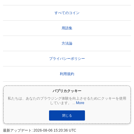
すべてのコイン
用語集
方法論
プライバシーポリシー
利用規約
パプリカクッキー
重要な免責事項：
暗号資産は非常にボラティリティが高く、重大なリスクを伴いま
私たちは、あなたのブラウジング体験を向上させるためにクッキーを使用
す。投資額の一部または全額を失う可能性があります。Coinpaprikaのすべての情報は
しています。
...
More
情報提供のみを目的としており、財務または投資のアドバイスを構成するものではあ
りません。投資判断を行う前に、必ずご自身で調査（DYOR）を行い、資格のあるファ
イナンシャルアドバイザーに相談してください。Coinpaprikaは、この情報の使用に起
閉じる
因するいかなる損失についても責任を負いません。
最新アップデート: 2026-08-06 15:20:36 UTC