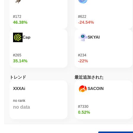
#172
#622
46.38%
-24.54%
Cap
SKYAI
#265
#234
35.14%
-22%
トレンド
最近追加された
XXXAi
SACOIN
no rank
no data
#7330
0.52%