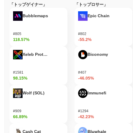
「トップゲイナー」
「トップロサー」
Bubblemaps
Epic Chain
#805
#802
118.57%
-55.2%
Xeleb Protocol
Biconomy
#1581
#407
98.15%
-46.05%
Wolf (SOL)
Immunefi
#909
#1294
66.89%
-42.23%
Cash Cat
Bluwhale