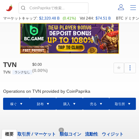
マーケットキャップ:
$2,320.48 B
(0.41%)
Vol 24H:
$74.51 B
BTC ドミナン
TVN
$0.00
(0.00%)
TVN
ランクなし
Operations on TVN provided by CoinPaprika
稼ぐ
財布
購入
売る
取引所
0
概要
取引所
/
マーケット
類似コイン
流動性
ウィジット