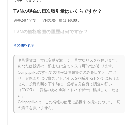
TVNの現在の日次取引量はいくらですか？
過去24時間で、TVNの取引量は
$0.00
.
TVNの価格範囲の履歴は何ですか？
史上最高値（ATH）：
$0.028363
その他を表示
史上最安値（ATL）：
$0.00
TVNは現在、ATHより
~100.00%
低く取引されています .
暗号通貨は非常に変動が激しく、重大なリスクを伴います。
あなたは投資の一部または全てを失う可能性があります。
TVNは、より広範な暗号市場と比較してどのような
Coinpaprikaのすべての情報は情報提供のみを目的としてお
パフォーマンスですか？
り、金融または投資のアドバイスを構成するものではありま
せん。投資判断を下す前に、必ず自分自身で調査を行い
過去7日間で、TVNは
0.00%
上昇し、
0.41%
の上昇を記録した全体
（DYOR）、資格のある金融アドバイザーに相談してくださ
の暗号市場を下回っています。これは、より広範な市場のモメン
い。
タムと比較して、TVNの価格アクションにおける一時的な遅れを
示しています。
Coinpaprikaは、この情報の使用に起因する損失について一切
の責任を負いません。