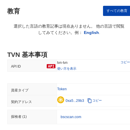
教育
すべての教育
選択した言語の教育記事は現在ありません。 他の言語で閲覧
してみてください。例：
English
.
TVN 基本事項
コピー
tvn-tvn
API ID
使い方を表示
Token
資産タイプ
0xa5...29b3
コピー
契約アドレス
探検者
(1)
bscscan.com