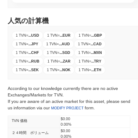
人気の計算機
1 TVN
=
...
USD
1 TVN
=
...
EUR
1 TVN
=
...
GBP
1 TVN
=
...
JPY
1 TVN
=
...
AUD
1 TVN
=
...
CAD
1 TVN
=
...
CHF
1 TVN
=
...
SGD
1 TVN
=
...
MXN
1 TVN
=
...
RUB
1 TVN
=
...
ZAR
1 TVN
=
...
TRY
1 TVN
=
...
SEK
1 TVN
=
...
NOK
1 TVN
=
...
ETH
According to our knowledge currently there are no active
Exchanges/Markets for TVN.
If you are aware of an active market for this asset, please send
us information via our
form.
MODIFY PROJECT
$0.00
TVN 価格
0.00%
$0.00
２４時間 ボリューム
0.00%