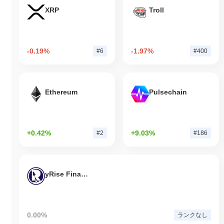
XRP
Troll
-0.19%
-1.97%
#6
#400
Ethereum
Pulsechain
+0.42%
+9.03%
#2
#186
yRise Finance
0.00%
ランクなし