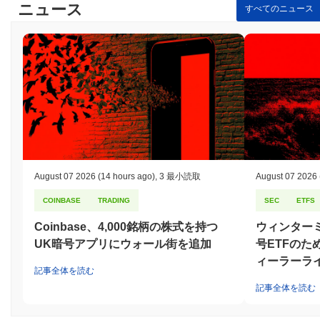
ニュース
すべてのニュース
August 07 2026
(14 hours ago)
,
3 最小読取
August 07 2026
COINBASE
TRADING
SEC
ETFS
Coinbase、4,000銘柄の株式を持つ
ウィンター
UK暗号アプリにウォール街を追加
号ETFのた
ィーラーラ
記事全体を読む
記事全体を読む