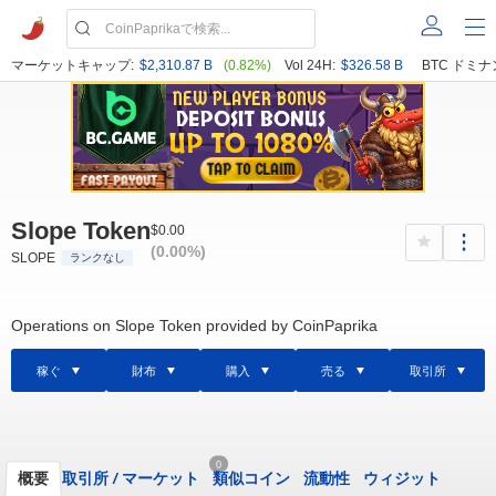
マーケットキャップ:
$2,310.87 B
(0.82%)
Vol 24H:
$326.58 B
BTC ドミナ
Slope Token
$0.00
(0.00%)
SLOPE
ランクなし
Operations on Slope Token provided by CoinPaprika
稼ぐ
財布
購入
売る
取引所
0
概要
取引所
/
マーケット
類似コイン
流動性
ウィジット