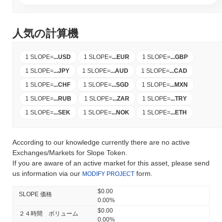
人気の計算機
1 SLOPE
=
...
USD
1 SLOPE
=
...
EUR
1 SLOPE
=
...
GBP
1 SLOPE
=
...
JPY
1 SLOPE
=
...
AUD
1 SLOPE
=
...
CAD
1 SLOPE
=
...
CHF
1 SLOPE
=
...
SGD
1 SLOPE
=
...
MXN
1 SLOPE
=
...
RUB
1 SLOPE
=
...
ZAR
1 SLOPE
=
...
TRY
1 SLOPE
=
...
SEK
1 SLOPE
=
...
NOK
1 SLOPE
=
...
ETH
According to our knowledge currently there are no active
Exchanges/Markets for Slope Token.
If you are aware of an active market for this asset, please send
us information via our
form.
MODIFY PROJECT
$0.00
SLOPE 価格
0.00%
$0.00
２４時間 ボリューム
0.00%