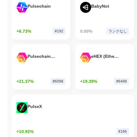
Pulsechain
BabyNot
+6.73%
0.00%
#192
ランクなし
Pulsechain Bridged HEX (Pulsechain)
eHEX (Ethereum)
+21.37%
+19.39%
#6098
#6488
PulseX
+10.92%
#166