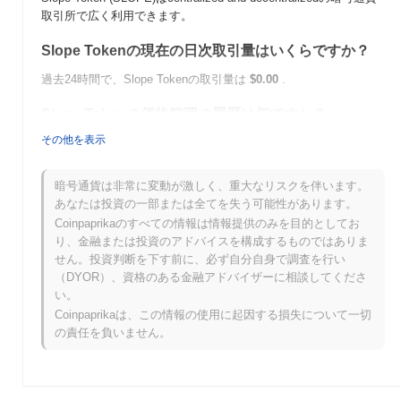
取引所で広く利用できます。
Slope Tokenの現在の日次取引量はいくらですか？
過去24時間で、Slope Tokenの取引量は
$0.00
.
Slope Tokenの価格範囲の履歴は何ですか？
その他を表示
史上最高値（ATH）：
$0.00000471
史上最安値（ATL）：
$0.00
暗号通貨は非常に変動が激しく、重大なリスクを伴います。
Slope Tokenは現在、ATHより
~15.85%
低く取引されています .
あなたは投資の一部または全てを失う可能性があります。
Coinpaprikaのすべての情報は情報提供のみを目的としてお
Slope Tokenは、より広範な暗号市場と比較してどの
り、金融または投資のアドバイスを構成するものではありま
ようなパフォーマンスですか？
せん。投資判断を下す前に、必ず自分自身で調査を行い
過去7日間で、Slope Tokenは
0.00%
上昇し、
0.82%
の上昇を記録
（DYOR）、資格のある金融アドバイザーに相談してくださ
した全体の暗号市場を下回っています。これは、より広範な市場
い。
のモメンタムと比較して、SLOPEの価格アクションにおける一時
Coinpaprikaは、この情報の使用に起因する損失について一切
的な遅れを示しています。
の責任を負いません。