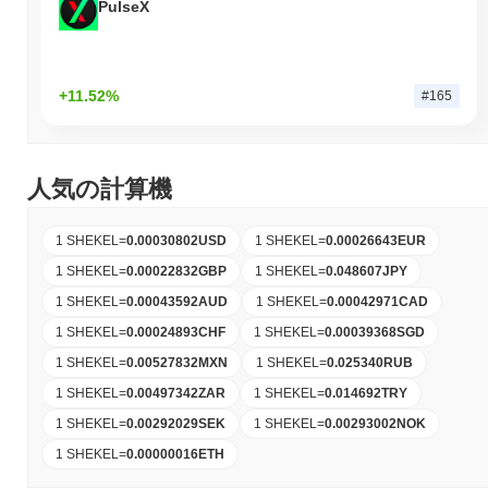
PulseX
+11.52%
#165
人気の計算機
1 SHEKEL
=
0.00030802
USD
1 SHEKEL
=
0.00026643
EUR
1 SHEKEL
=
0.00022832
GBP
1 SHEKEL
=
0.048607
JPY
1 SHEKEL
=
0.00043592
AUD
1 SHEKEL
=
0.00042971
CAD
1 SHEKEL
=
0.00024893
CHF
1 SHEKEL
=
0.00039368
SGD
1 SHEKEL
=
0.00527832
MXN
1 SHEKEL
=
0.025340
RUB
1 SHEKEL
=
0.00497342
ZAR
1 SHEKEL
=
0.014692
TRY
1 SHEKEL
=
0.00292029
SEK
1 SHEKEL
=
0.00293002
NOK
1 SHEKEL
=
0.00000016
ETH