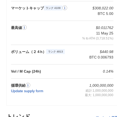
ザーのトランザクションが機密のままでありながら、ブロックチ
ェーン上で検証可能であることを保証します。エコシステムは、
マーケットキャップ
$308,022.00
ランク 4109
さまざまな分散型アプリケーションやサービスとのパートナーシ
BTC 5.00
ップによって豊かになり、ユーザー体験と開発者の関与を向上さ
せる協力的な環境を育んでいます。この最先端の技術、堅牢なガ
バナンス、そして活気あるエコシステムの組み合わせが、Rabbi
最高値
$0.011762
Schlomo by Virtualsをブロックチェーンの風景における注目すべ
11 May 25
きプレーヤーとして位置付けています。
% to ATH (3,718.51%)
Rabbi Schlomo by Virtualsで何ができるのか？
ボリューム（２４h）
$440.98
ランク 4813
Rabbi Schlomo by Virtualsは、そのエコシステム内で複数の実用
BTC 0.006793
的なユーティリティを提供します。トークンは主に取引手数料に
使用され、ユーザーが価値を送信し、分散型アプリケーション
（dApps）と相互作用することを可能にします。保有者は、自分
Vol / M Cap (24h)
0.14%
のトークンをステーキングしてネットワークのセキュリティを助
けることができ、時間の経過とともに報酬を得ることも可能で
循環供給
1,000,000,000
す。さらに、ユーザーはガバナンス投票に参加する機会があり、
Update supply form
総計:1,000,000,000
プロジェクトの将来の開発に関する意思決定に影響を与えること
最大: 1,000,000,000
ができます。 開発者にとって、Rabbi Schlomo by Virtualsは
dAppsや統合を構築するためのツールを提供し、エコシステム内
で新しい機能やサービスの創出を促進します。プロジェクトはさ
まざまなウォレットやプラットフォームをサポートしており、ユ
トレンド
ーザーがトークンを簡単に管理し、さまざまなアプリケーション