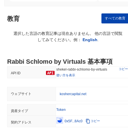
と感じました。これにより、コミュニティの意見をよりよく反映
するためのガバナンスフレームワークの再構築を目指す一連の議
論と提案が行われました。チームは、変更を実施するためのコミ
教育
すべての教育
ュニティ投票を開始し、より透明な意思決定プロセスとプロジェ
クトの進展に関する定期的な更新を導入しました。 さらに、プロ
ジェクトのトークン分類や地域の法律への遵守に関して、規制遵
選択した言語の教育記事は現在ありません。 他の言語で閲覧
守に関する懸念がありました。チームは、法的アドバイザーと積
してみてください。例：
English
.
極的に連携し、遵守を維持するための取り組みを行い、遵守状況
に関する定期的な更新を発表しています。 Rabbi Schlomo by
Virtualsにとっての継続的なリスクには、市場のボラティリティや
Rabbi Schlomo by Virtuals 基本事項
潜在的な規制の変化が含まれますが、これらは積極的なコミュニ
ティの関与と運営慣行の定期的な監査を通じて軽減されていま
コピー
shekel-rabbi-schlomo-by-virtuals
す。
API ID
使い方を表示
Rabbi Schlomo by Virtuals (SHEKEL) FAQ –
主要指標と市場分析
ウェブサイト
koshercapital.net
Rabbi Schlomo by Virtuals (SHEKEL)はどこで購入
できますか？
Token
資産タイプ
Rabbi Schlomo by Virtuals (SHEKEL)はcentralizedの暗号通貨取
0x5F...8Ac0
コピー
引所で広く利用できます。 最もアクティブなプラットフォームは
契約アドレス
Uniswap V2 (Base)で、VIRTUAL/SHEKEL取引ペアは24時間のボ