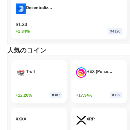
Decentralized Social
$1.33
+1.34%
#4120
人気のコイン
Troll
HEX (Pulsechain)
+12.28%
+17.34%
#387
#139
XXXAi
XRP