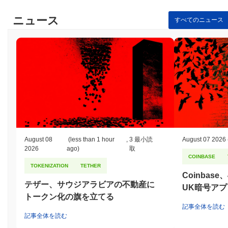
す。このモデルでは、バリデーターは検証プロセスに参加するた
ニュース
めに一定量のネイティブトークンをステーキングする必要があ
すべてのニュース
り、正直に行動するインセンティブが与えられます。プロトコル
は、Elliptic Curve Digital Signature Algorithm（ECDSA）などの高
度な暗号技術を利用して、安全な認証とデータの整合性を確保し
ます。 参加者のインセンティブを調整するために、ネットワーク
はトランザクションを成功裏に確認したバリデーターに対してス
テーキング報酬を提供し、悪意のある活動に従事したり、正しく
検証できなかったバリデーターにはスラッシングペナルティを実
施します。この二重メカニズムは、不正行為を抑制し、ネットワ
ークのセキュリティを維持するのに役立ちます。 追加の安全策に
は、定期的な監査と、利害関係者が意思決定プロセスに参加でき
る堅牢なガバナンスフレームワークが含まれます。クライアント
August 08
(less than 1 hour
,
3 最小読
August 07 2026
実装の多様性は、ネットワークの耐障害性をさらに高め、潜在的
2026
ago)
取
な脆弱性や攻撃に耐えることができるようにします。
COINBASE
TOKENIZATION
TETHER
Rabbi Schlomo by Virtualsは何か論争やリスクに直
Coinbas
面したのか？
テザー、サウジアラビアの不動産に
UK暗号ア
Rabbi Schlomo by Virtualsは、コミュニティガバナンスの争いと
トークン化の旗を立てる
規制の監視に関連するいくつかの論争に直面しました。2023年初
記事全体を読む
頭、プロジェクトはそのガバナンスモデルに対する反発に直面
記事全体を読む
し、一部のコミュニティメンバーは透明性と包括性が欠けている