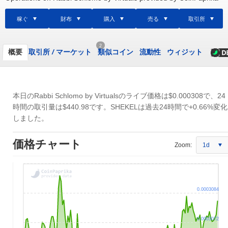
稼ぐ
財布
購入
売る
取引所
2
概要
取引所
/
マーケット
類似コイン
流動性
ウィジット
本日のRabbi Schlomo by Virtualsのライブ価格は
$0.000308
で、24
時間の取引量は
$440.98
です。SHEKELは過去24時間で+0.66%変化
しました。
価格チャート
Zoom:
1d
0.0003084
0.0003072