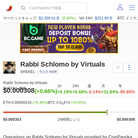
マーケットキャップ:
$2,309.91 B
(0.84%)
Vol 24H:
$251.90 B
BTC ドミナ
Rabbi Schlomo by Virtuals
SHEKEL
ランク 4109
Rabbi Schlomo by Virtuals
1h
24h
週
月
年
SHEKEL 価格:
$0.000308
(+0.66%)
+0.19%
+0.66%
-0.14%
+11.84%
-90.80%
ETH 0.00000016
(+0.36%)
BTC 0.0
474
(+0.05%)
8
$0.000303
24時間レンジ
$0.000309
Operations on Rabbi Schlomo by Virtuals provided by CoinPaprika