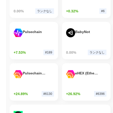
0.00%
+0.32%
ランクなし
#6
Pulsechain
BabyNot
+7.53%
0.00%
#189
ランクなし
Pulsechain Bridged HEX (Pulsechain)
eHEX (Ethereum)
+24.89%
+26.92%
#6130
#6396