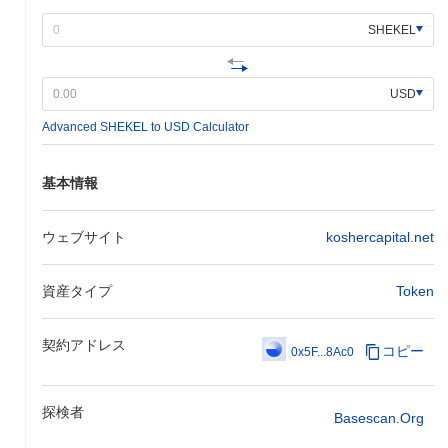
験とスケーラビリティを向上させることを目的とした重要なプロ
トコルアップグレードを2024年第1四半期に予定しています。こ
SHEKEL
のアップグレードでは、取引の効率を改善し、ネットワーク内の
遅延を減少させるための新機能が導入されます。さらに、プロジ
ェクトは著名なブロックチェーンプラットフォームとの戦略的パ
USD
ートナーシップを目指しており、2024年中頃までに最終化される
予定で、クロスプラットフォーム統合を促進し、エコシステムの
Advanced SHEKEL to USD Calculator
リーチを広げることが期待されています。これらのマイルストー
ンは、Rabbi Schlomoの革新とコミュニティの関与への継続的な
基本情報
コミットメントの一部であり、進捗は公式のコミュニケーション
チャネルを通じて追跡されています。
ウェブサイト
koshercapital.net
Rabbi Schlomo by Virtualsの特徴は？
Rabbi Schlomo by Virtualsは、トランザクションスループットを
向上させ、遅延を減少させるLayer 2スケーリングソリューション
資産タイプ
Token
の革新的な使用によって際立っています。このアーキテクチャに
より、トランザクションの処理がより迅速かつ効率的に行われ、
契約アドレス
高いセキュリティレベルが維持されます。プラットフォームは、
コピー
0x5F...8Ac0
プルーフ・オブ・ステークと委任プルーフ・オブ・ステークの要
素を組み合わせた独自のコンセンサスメカニズムを採用し、より
分散化されたガバナンスモデルを促進しています。 さらに、
探検者
Basescan.org
Rabbi Schlomoは高度なプライバシー機能を統合しており、ユー