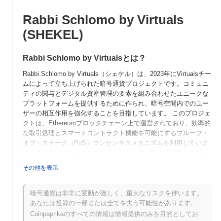
Rabbi Schlomo by Virtuals
(SHEKEL)
Rabbi Schlomo by Virtualsとは？
Rabbi Schlomo by Virtuals（シェケル）は、2023年にVirtualsチー
ムによって立ち上げられた暗号通貨プロジェクトです。コミュニ
ティの関与とデジタル資産管理の要素を組み合わせたユニークな
プラットフォームを提供するために作られ、暗号空間内でのユー
ザーの相互作用を強化することを目指しています。 このプロジェ
クトは、Ethereumブロックチェーン上で運営されており、効率的
な取引処理とスマートコントラクト機能を可能にするプルーフ・
オブ・ステーク（PoS）コンセンサスメカニズムを利用していま
す。ネイティブトークンであるシェケルは、取引手数料、ステー
キング報酬、ガバナンス参加など、複数の目的に使用され、保有
その他を表示
者がプロジェクトの意思決定に影響を与えることを可能にしま
す。 Rabbi Schlomo by Virtualsは、コミュニティ主導のイニシア
ティブと教育リソースに焦点を当てている点で際立っており、ユ
暗号通貨は非常に変動が激しく、重大なリスクを伴います。
ーザー間での暗号通貨の採用と理解を促進する重要なプレーヤー
あなたは投資の一部または全てを失う可能性があります。
として位置付けられています。ユーザーの関与を重視し、ブロッ
Coinpaprikaのすべての情報は情報提供のみを目的としてお