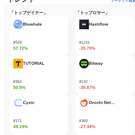
マーケット概
にアクセスできるようにしています。全体として、Rabbi
Schlomo by Virtualsは、ユーザーと開発者の両方にとって堅牢な
「トップゲイナー」
「トップロサー」
環境を作り出し、コミュニティ内での全体的なユーティリティと
Bluwhale
Hashflow
関与を向上させることを目指しています。
Rabbi Schlomo by Virtualsはまだ活動中か、関連性
があるのか？
#529
#1231
57.72%
-35.79%
Rabbi Schlomo by Virtualsは、2023年9月に発表された最近の更
新とコミュニティの関与イニシアティブを通じて活動を続けてい
ます。プロジェクトは、さまざまな分散型アプリケーションとの
TUTORIAL
Bitway
統合を通じてエコシステムを強化し、ユーザーベースを拡大する
ことに注力しています。特に、いくつかのプラットフォームとの
パートナーシップを確保し、取引量と市場での存在感を高めてい
#363
#132
ます。 開発努力は継続中で、チームは機能性とユーザー体験を改
50.5%
-30.87%
善するための更新を積極的に推進しています。プロジェクトはソ
ーシャルメディア上でも存在感を維持しており、コミュニティと
Cysic
Orochi Network
交流し、ガバナンス提案や今後の機能に関する更新を提供してい
ます。これらの指標は、暗号通貨セクター内での継続的な関連性
を支持し、急速に進化する市場における成長と適応へのコミット
#171
#360
メントを示しています。
49.14%
-27.44%
Rabbi Schlomo by Virtualsは誰のために設計されて