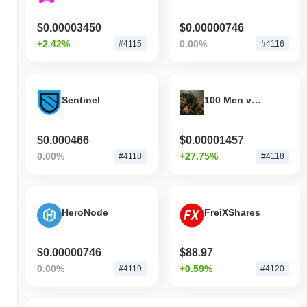
す。
$0.00003450
$0.00000746
Rabbi Schlomo by Virtualsは、より広範な暗号市場
+2.42%
0.00%
#4115
#4116
と比較してどのようなパフォーマンスですか？
過去7日間で、Rabbi Schlomo by Virtualsは
0.14%
下落し、
0.84%
の上昇を記録した全体の暗号市場を下回っています。これは、よ
Sentinel
100 Men vs 1 Gorilla
り広範な市場のモメンタムと比較して、SHEKELの価格アクショ
ンにおける一時的な遅れを示しています。
$0.000466
$0.00001457
0.00%
+27.75%
#4118
#4118
HeroNode
FreiXShares
$0.00000746
$88.97
0.00%
+0.59%
#4119
#4120