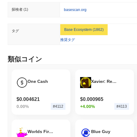
リュームが
$440.98
以上を記録しました。
探検者
(1)
basescan.org
Rabbi Schlomo by Virtualsの現在の日次取引量はい
くらですか？
Base Ecosystem (1862)
タグ
過去24時間で、Rabbi Schlomo by Virtualsの取引量は
$440.98
,
前日と比較して
105.86%
の増加を示しています。これは、取引活
推奨タグ
動の短期的な増加を示唆しています。
Rabbi Schlomo by Virtualsの価格範囲の履歴は何で
類似コイン
すか？
史上最高値（ATH）：
$0.011762
史上最安値（ATL）：
$0.00
One Cash
Xavier: Renegade Angel
Rabbi Schlomo by Virtualsは現在、ATHより
~97.38%
低く取引さ
れています .
$0.004621
$0.000965
0.00%
+4.00%
#4112
#4113
Rabbi Schlomo by Virtualsの現在の時価総額はいく
らですか？
Rabbi Schlomo by Virtualsの時価総額は約
$308,022.00
、市場規模
で世界第4109位にランクされています。この数字は、1 000 000
Worlds First Memecoin
Blue Guy
000のSHEKELトークンの流通供給量に基づいて計算されていま