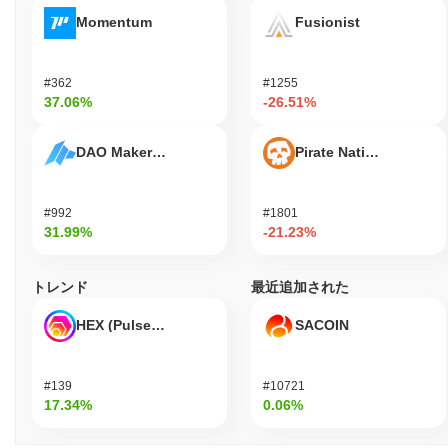
いるのか？
Momentum
Fusionist
Rabbi Schlomo by Virtualsは、文化的および精神的要素をブロッ
クチェーン空間に統合することに興味のある消費者やコミュニテ
ィメンバーのために設計されています。彼らは、自分の価値観や
#362
#1255
信念を反映したユニークなデジタル資産と関与することができま
37.06%
-26.51%
す。プロジェクトは、エコシステム内での参加と相互作用を促進
するために、ユーザーフレンドリーなウォレットやコミュニティ
DAO Maker Token
Pirate Nation Token
関与プラットフォームなどのツールとリソースを提供します。 開
発者やコンテンツクリエイターなどの二次的な参加者は、プロジ
ェクトの使命に沿ったアプリケーションを構築したり、コンテン
#992
#1801
ツを提供したりするためにプラットフォームを活用できます。こ
31.99%
-21.23%
の関与は、参加者がプロジェクトの方向性に影響を与えるガバナ
ンスの役割や、Rabbi Schlomoの文化的な物語を強化する創造的
な貢献を含む場合があります。全体として、プロジェクトは、精
トレンド
最近追加された
神的なつながりと技術革新を促進する活気あるコミュニティを作
り出すことを目指しています。
HEX (Pulsechain)
SACOIN
Rabbi Schlomo by Virtualsはどのように保護されて
いるのか？
#139
#10721
Rabbi Schlomo by Virtualsは、プルーフ・オブ・ステーク
17.34%
0.06%
（PoS）コンセンサスメカニズムを採用しており、バリデーター
がトランザクションを確認し、ネットワークの整合性を維持しま