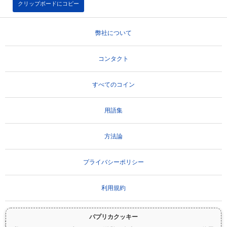
クリップボードにコピー
弊社について
コンタクト
すべてのコイン
用語集
方法論
プライバシーポリシー
利用規約
パプリカクッキー
重要な免責事項：
暗号資産は非常にボラティリティが高く、重大なリスクを伴いま