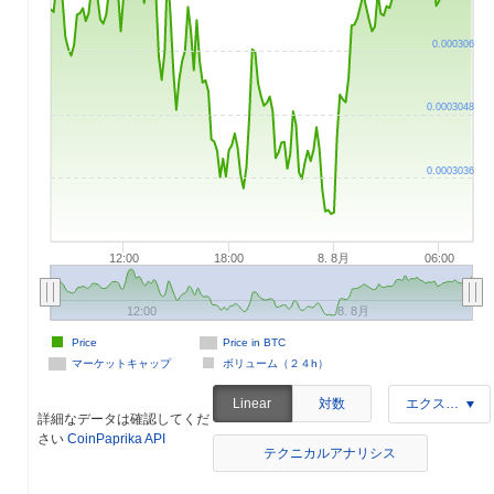
0.000306
0.0003048
0.0003036
12:00
18:00
8. 8月
06:00
12:00
8. 8月
Price
Price in BTC
マーケットキャップ
ボリューム（２４h）
対数
Linear
エクスポート
詳細なデータは確認してくだ
さい
CoinPaprika API
テクニカルアナリシス