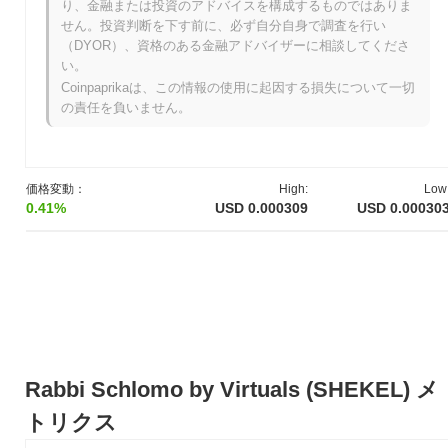
クチェーンエコシステムに社会的側面を統合する革新的なアプロ
り、金融または投資のアドバイスを構成するものではありま
ーチが、進化する暗号の風景におけるその関連性に寄与していま
せん。投資判断を下す前に、必ず自分自身で調査を行い
す。
（DYOR）、資格のある金融アドバイザーに相談してくださ
い。
Rabbi Schlomo by Virtualsはいつ、どのように始ま
Coinpaprikaは、この情報の使用に起因する損失について一切
ったのか？
の責任を負いません。
Rabbi Schlomo by Virtualsは、2023年1月に創設チームがプロジ
ェクトのビジョンと技術的枠組みを概説したホワイトペーパーを
発表したことで始まりました。プロジェクトは2023年3月にテス
トネットを立ち上げ、開発者や初期採用者がその機能を試すこと
価格変動：
High:
Low
ができるようにしました。成功したテストの後、2023年6月にメ
0.41%
USD 0.000309
USD 0.00030
インネットが立ち上げられ、市場への公式な参入を果たしまし
た。 初期の開発は、コミュニティ主導のイニシアティブとブロッ
クチェーン技術を統合したユニークなエコシステムの構築に焦点
を当てました。トークンの初期配布は、参加者に公平なアクセス
を確保することを目的としたフェアローンチモデルを通じて2023
年7月に行われました。これらの基盤的なステップは、Rabbi
Schlomo by Virtualsの成長軌道を確立し、継続的な開発とコミュ
ニティの関与の基盤を築きました。
Rabbi Schlomo by Virtuals (SHEKEL) メ
Rabbi Schlomo by Virtualsの今後は？
トリクス
公式の更新によると、Rabbi Schlomo by Virtualsは、ユーザー体