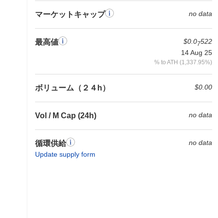
no data
マーケットキャップ
$0.0
522
最高値
7
14 Aug 25
% to ATH (1,337.95%)
$0.00
ボリューム（２４h）
no data
Vol / M Cap (24h)
no data
循環供給
Update supply form