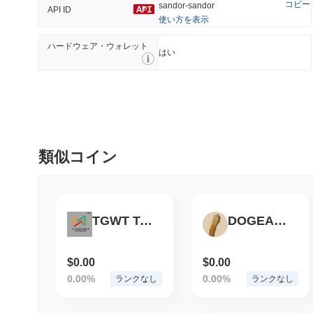
コピー
sandor-sandor
API ID
使い方を表示
ハードウェア・ウォレット
トレンド
最近追加された
はい
HEX (Pulsechain)
SACOIN
#147
#9774
9.53%
0.7%
類似コイン
TGWT Token
DOGEARM
$0.00
$0.00
0.00%
0.00%
ランクなし
ランクなし