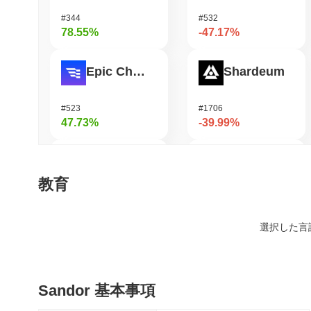
#344
#532
78.55%
-47.17%
Epic Chain
Shardeum
#523
#1706
47.73%
-39.99%
HarryPotterObamaSonic10Inu (ETH)
Undeads Games
教育
#672
#535
44.65%
-33.3%
選択した言
ETHGas
OctaSpace
Sandor 基本事項
#377
#1333
36.64%
-31.95%