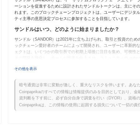
ーションを促進するために設計されたサンドルトークンは、主にそ
れます。このブロックチェーンプロジェクトは、ユーザーにデジタ
ティ主導の意思決定プロセスに参加することを目指しています。
サンドルはいつ、どのように始まりましたか？
サンドル（SANDOR）は2021年に立ち上げられ、取引と投資の
ックチェーン愛好者のチームによって開発され、ユーザーに革新的
ェクトは、いくつかの取引所での初期上場後に注目を集め、可視性
その開発を強化し、チームが技術を向上させ、コミュニティの outre
サンドルの今後はどうなりますか？
その他を表示
サンドル（SANDOR）は、スマートコントラクト機能を強化し、
ています。今後の機能には、エコシステム内でのユーティリティを拡
暗号通貨は非常に変動が激しく、重大なリスクを伴います。あな
れています。さらに、コミュニティはコラボレーションを促進し、
Coinpaprikaのすべての情報は情報提供のみを目的としてお
ージメントイベントを開催する計画です。サンドルが進化するにつ
資判断を下す前に、必ず自分自身で調査を行い（DYOR）、資格
略に焦点を当て、市場での地位を固めることを目指しています。
Coinpaprikaは、この情報の使用に起因する損失について一切の
サンドルの特徴は何ですか？
サンドル（SANDOR）は、プルーフ・オブ・ステークと委任プル
カニズムの革新的な使用により、他の暗号通貨と比較して独自性を
向上します。その際立った技術は、分散型金融（DeFi）やサプラ