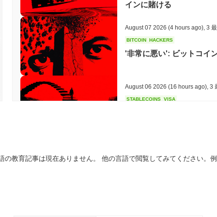
強化されます。この方法は分散化を促進し、バリデーターが誠実に
インに賭ける
します。
August 07 2026
(4 hours ago)
,
3 
サンドルは何か論争やリスクに直面しましたか？
BITCOIN
HACKERS
サンドルは、投資家が報告した価格の大幅な変動に関する懸念から、 s
'非常に悪い': ビットコ
セキュリティに疑問を投げかけるラグプルの疑惑もありました。ユ
べきです。プロジェクトはセキュリティインシデントや法的問題か
Sandor (SANDOR) FAQ – 主要指標と市場分析
August 06 2026
(16 hours ago)
,
3
STABLECOINS
VISA
Sandor (SANDOR)はどこで購入できますか？
ウェスタンユニオン、ドル
Sandor (SANDOR)はcentralized and decentralizedの暗号
Sandorの現在の日次取引量はいくらですか？
August 06 2026
(18 hours ago)
,
3
過去24時間で、Sandorの取引量は
$0.00
.
語の教育記事は現在ありません。 他の言語で閲覧してみてください。
CRYPTO REGULATIONS
TRADING
ロシア、暗号取引を合法化
Sandorの価格範囲の履歴は何ですか？
史上最高値（ATH）：
$0.0
522
7
史上最安値（ATL）：
$0.00
August 06 2026
(20 hours ago)
,
3