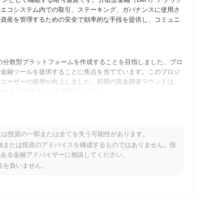
のエコシステム内での取引、ステーキング、ガバナンスに使用さ
ル資産を管理するための安全で効率的な手段を提供し、コミュニ
ための分散型プラットフォームを作成することを目指しました。ブロ
な金融ツールを提供することに焦点を当てています。このプロジ
とユーザーの採用が向上しました。初期の資金調達ラウンドは、
ach を拡大することを可能にしました。
取引速度を改善する次の大規模アップグレードに向けて準備を進め
大することを目指した分散型金融（DeFi）ツールの統合が含ま
たは投資の一部または全てを失う可能性があります。
将来の開発に向けたフィードバックを集めるための一連のエンゲ
り、金融または投資のアドバイスを構成するものではありません。投
れて、ユーザーフレンドリーなアプリケーションと広範な採用戦
のある金融アドバイザーに相談してください。
責任を負いません。
ーフ・オブ・ステークを組み合わせたハイブリッドコンセンサスメ
持っています。これにより、スケーラビリティとセキュリティが
イチェーン管理における実世界のユースケースを促進し、シームレ