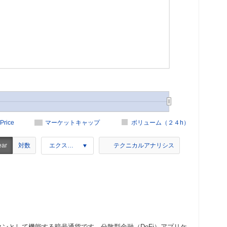
Price
マーケットキャップ
ボリューム（２４h）
対数
ear
エクスポート
テクニカルアナリシス
クンとして機能する暗号通貨です。分散型金融（DeFi）アプリケ