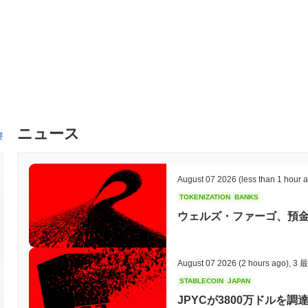
スな取引と透明性を実現します。さらに、サンドルのトークノミク
ることで、競争の激しい暗号市場での差別化を図っています。
サンドルで何ができますか？
サンドル（SANDOR）は、さまざまなプラットフォームやサービ
れます。また、ユーザーが報酬を得ることができるステーキングの
進します。さらに、サンドルはDeFiアプリやNFTをサポートし、
サンドルはまだ活動中または関連性がありますか？
ニュース
要
サンドルは現在も活動中で、開発が進行中であり、専用のコミュニ
心と関与を示しています。現時点では、プロジェクトが非活動的ま
サンドルは誰のために設計されていますか？
August 07 2026
(less than 1 hour 
サンドルは、ブロックチェーンソリューションを自社の業務に統合
TOKENIZATION
BANKS
ゲットオーディエンスには、革新的な金融ツールを求めるDeFiユ
ウェルズ・ファーゴ、預
コミュニティが含まれます。このプラットフォームは、ブロックチ
とを目指しています。
サンドルはどのように保護されていますか？
August 07 2026
(2 hours ago)
,
3 
STABLECOIN
JAPAN
サンドルは、プルーフ・オブ・ステーク（PoS）として知られる独
ます。これにより、バリデーターが保有するトークンの数に基づい
JPYCが3800万ドルを調