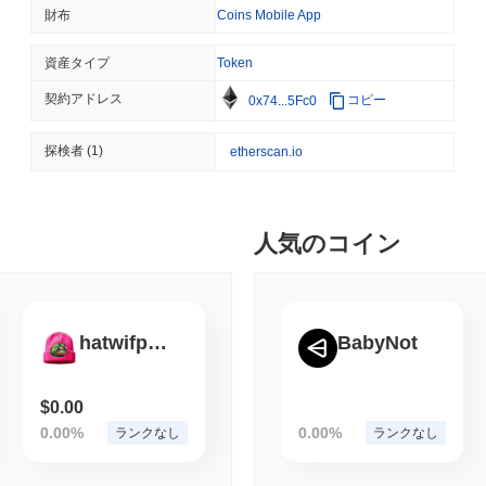
AI AGENTS
PAYMENTS
Sandorは現在、ATHより
~93.05%
低く取引されています .
財布
Coins Mobile App
CloudflareがAIエ
Sandorは、より広範な暗号市場と比較してどのよう
ットを提供
資産タイプ
Token
過去7日間で、Sandorは
0.00%
上昇し、
0.33%
の上昇を記録した全体
契約アドレス
コピー
0x74...5Fc0
August 06 2026
(22 hours ago)
,
3
タムと比較して、SANDORの価格アクションにおける一時的な遅れ
BITCOIN
HACKERS
探検者
(1)
etherscan.io
BoltzはAI攻撃者がチ
シャットダウン
人気のコイン
August 06 2026
(1 day ago)
,
3 最
CIRCLE
TOKENIZATION
ウォール街の大手企業がCi
hatwifpepe
BabyNot
August 06 2026
(1 day ago)
,
3 最
STABLECOINS
CRYPTO REGULATIO
$0.00
米国と英国、GENIUS法
0.00%
0.00%
ランクなし
ランクなし
インの連携を強化