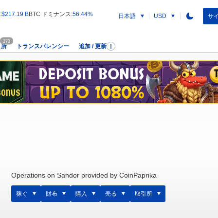
:
$217.19 B
BTC ドミナンス:
56.44%
日本語
サイ
USD
373
引所
トランスパレンシー
追加 / 更新
Operations on Sandor provided by CoinPaprika
稼ぐ
財布
購入
売る
取引所