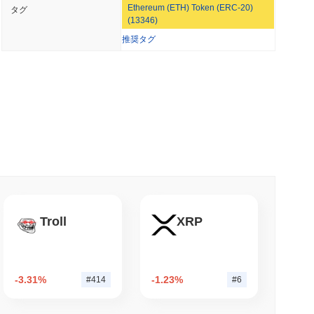
Ethereum (ETH) Token (ERC-20)
タグ
ージェントにAPIの支払い用のステーブルコインウォレ
(13346)
なパフォーマンスですか？
推奨タグ
の暗号市場を下回っています。これは、より広範な市場のモメン
 最小読取
を示しています。
ームを上回った後、自社のビットコインブリッジを
小読取
rcleのArcブロックチェーンを確保
Troll
XRP
小読取
NS
のルールが2027年に延期される中でステーブルコ
-3.31%
-1.23%
#414
#6