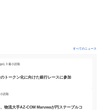
スモデルはコミュニティの参加を奨励し、ユーザーに報酬を与え
ス内での支払いのためのユーティリティトークンとして主に使用さ
機会を提供し、エコシステム内でのガバナンス決定への参加を促
暗号空間での多様性を高めています。
すべてのニュース
ティが存在します。複数の取引所で取引されており、持続的な関
たは放棄されたという兆候はありません。
ago)
,
3 最小読取
しようとする開発者や企業のために主に構築されています。ター
ーザーや、分散型アプリケーションの向上に焦点を当てたニッチな
金のトークン化に向けた銀行レースに参加
ェーンエコシステム内でのコラボレーションと成長を促進するこ
最小読取
自のコンセンサスメカニズムを通じてネットワークを保護してい
て新しいブロックを作成できるため、ブロックチェーンの保護が
達、物流大手AZ-COM Maruwaが円ステーブルコ