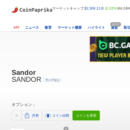
マーケットキャップ:
$2,308.13 B
(0.33%)
Vol 24H
60727
API
ニュース
教育
マーケット概要
ハイライト
通貨
取
Sandor
SANDOR
ランクなし
オプション：
共有
コイン比較
コインを更新
0