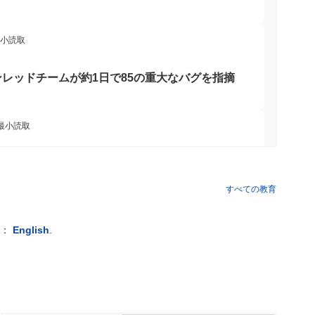
行動するよう奨励することでネットワークのセキュリティを強化
最小読取
crutiny に直面しています。さらに、プロジェクトの透明性と
インレッドチームが約1日で85の重大なバグを指摘
ーザーはこれらのリスクを認識し、投資前に徹底的な調査を行う
ら免れているわけではありません。
 最小読取
送金を瞬時にVisa支出力に変換
通貨取引所で広く利用できます。
すべての教育
 最小読取
例：
English
.
。ただし小売購入者は年間3,700ドルに制限
 最小読取