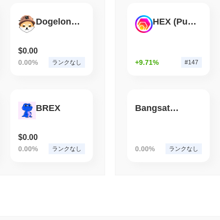
August 06 2026
(1 day ago)
,
3 最
Dogelon WifHat
HEX (Pulsechain)
CRYPTO SERVICES
BANKS
BNYは機関がその保管か
にしたい
$0.00
0.00%
+9.71%
ランクなし
#147
BREX
Bangsat 666
$0.00
0.00%
0.00%
ランクなし
ランクなし