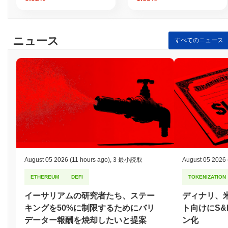
Saad Boiはどのように保護されていますか？
Saad Boiは、バリデーターが取引を確認し、ネットワークの整合
ニュース
性を維持する責任を持つプルーフ・オブ・ステーク（PoS）コン
すべてのニュース
センサスメカニズムを利用しています。このモデルでは、参加者
は一定量のSaad Boiトークンをステーキングすることでバリデー
ターになることができ、取引を検証し新しいブロックを提案する
権利が与えられます。このステーキング要件は、バリデーターの
利益をネットワークの健全性と一致させ、悪意のある行動や正し
く検証できなかった場合にはステークされたトークンが削減され
る可能性があります。 プロトコルは、デジタル署名のための
Ed25519などの高度な暗号技術を採用しており、安全な認証とデ
ータの整合性を確保しています。この暗号技術は、不正アクセス
から保護し、取引が検証可能で改ざん不可能であることを保証し
ます。 インセンティブは、ネットワークへの参加に対してバリデ
August 05 2026
(11 hours ago)
,
3 最小読取
August 05 2026
ーターに配布されるステーキング報酬を通じて構成されていま
す。この報酬システムは、ネットワークへの積極的な関与と長期
ETHEREUM
DEFI
TOKENIZATION
的なコミットメントを促進します。さらに、Saad Boiは、潜在的
な脅威や脆弱性に対してネットワークが堅牢であり続けるよう
イーサリアムの研究者たち、ステー
ディナリ、
に、定期的な監査とガバナンスプロセスを実施しています。
キングを50%に制限するためにバリ
ト向けにS&
Saad Boiは何か論争やリスクに直面しましたか？
データー報酬を焼却したいと提案
ン化