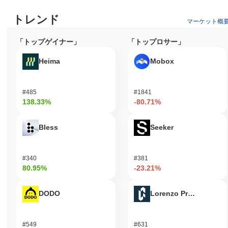
ション間でシームレスな相互作用と価値の移転を可能にするため
トレンド
に、取引手数料としてSAADを利用できます。保有者はトークン
マーケット概
をステーキングするオプションがあり、ネットワークのセキュリ
ティに貢献しながら報酬を得る可能性があります。さらに、
「トップゲイナー」
「トップロサー」
SAADはガバナンス目的にも使用され、保有者がプロトコルのア
ップグレードや変更に関する意思決定プロセスに参加できるよう
Heima
Mobox
にします。 開発者にとって、Saad Boiプラットフォームは分散型
アプリケーション（dApps）や統合を構築するためのツールを提
供し、エコシステム内での革新を促進します。エコシステムは、
#485
#1841
取引やその他の機能のためにSAADを使用することを促進するさ
138.33%
-80.71%
まざまなウォレットやマーケットプレイスもサポートしていま
す。全体として、SAADトークンはユーザーの関与を高め、参加
Bless
Seeker
を促進し、活気ある開発者コミュニティを支援し、ブロックチェ
ーン環境内での多目的な資産となっています。
Saad Boiはまだ活動中または関連性がありますか？
#340
#381
80.95%
-23.21%
Saad Boiは、2023年9月に発表された最近の更新を通じて活動を
続けており、ユーザー体験とセキュリティを向上させるための新
DODO
Lorenzo Protocol
機能が導入されました。開発チームは、取引速度の改善とプラッ
トフォームの機能拡張に焦点を当てた更新を継続的にリリースし
ています。さらに、Saad Boiは複数の取引所での存在を維持して
#549
#631
おり、コミュニティからの継続的な関心を示す安定した取引量が