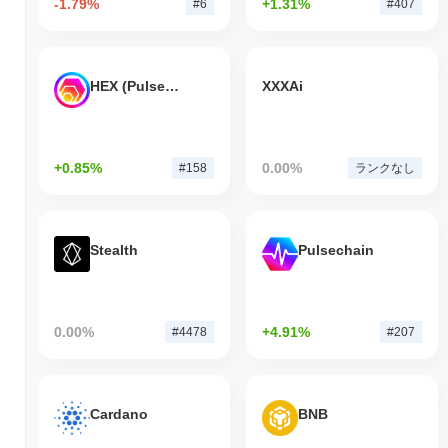
-1.79%
+1.31%
#6
#407
HEX (Pulsechain)
XXXAi
+0.85%
0.00%
#158
ランクなし
Stealth
Pulsechain
0.00%
+4.91%
#4478
#207
Cardano
BNB