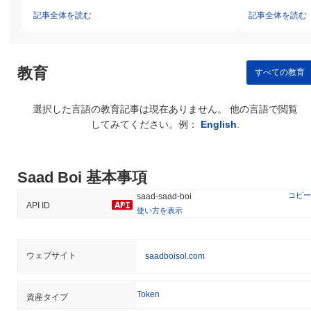
Saad Boiは、2023年初頭に発生したコミュニティガバナンスの争
記事全体を読む
記事全体を読む
いに関連するいくつかの論争に直面しました。これらの争いは、
プロジェクト内の意思決定プロセスに主に集中しており、提案さ
れたアップグレードやリソースの配分に関するコミュニティの意
見が分かれました。チームは、コミュニティ投票メカニズムや利
教育
すべての教育
害関係者への定期的な更新を含む、より透明なガバナンスフレー
ムワークを実施することでこれらの問題に対処しました。 さら
に、Saad Boiエコシステムで使用されるスマートコントラクトに
選択した言語の教育記事は現在ありません。 他の言語で閲覧
関連するセキュリティリスクについての懸念もありました。これ
してみてください。例：
English
.
に応じて、チームは包括的なセキュリティ監査を実施し、特定さ
れた脆弱性に対処するためのパッチをリリースしました。また、
コミュニティメンバーが潜在的なセキュリティ問題を報告するこ
Saad Boi 基本事項
とを奨励するバグバウンティプログラムも設立しました。 Saad
Boiにとっての継続的なリスクには、市場のボラティリティや規制
コピー
saad-saad-boi
の監視が含まれ、これは暗号通貨空間では一般的です。チーム
API ID
使い方を表示
は、継続的な開発慣行、定期的な監査、コミュニティとのオープ
ンなコミュニケーションを維持することで、これらのリスクを積
極的に軽減しています。
ウェブサイト
saadboisol.com
Saad Boi (SAAD) FAQ – 主要指標と市場分析
Token
資産タイプ
Saad Boi (SAAD)はどこで購入できますか？