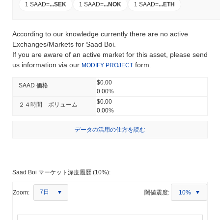
1 SAAD
=
...
SEK
1 SAAD
=
...
NOK
1 SAAD
=
...
ETH
According to our knowledge currently there are no active
Exchanges/Markets for Saad Boi.
If you are aware of an active market for this asset, please send
us information via our
form.
MODIFY PROJECT
$0.00
SAAD 価格
0.00%
$0.00
２４時間 ボリューム
0.00%
データの活用の仕方を読む
Saad Boi マーケット深度履歴 (10%):
7日
Zoom:
閾値震度:
10%