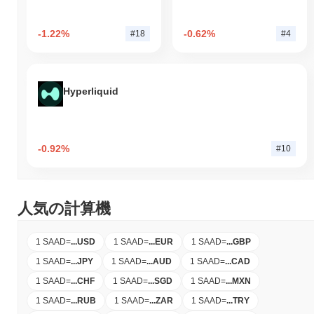
-1.22%
-0.62%
#18
#4
Hyperliquid
-0.92%
#10
人気の計算機
1 SAAD
=
...
USD
1 SAAD
=
...
EUR
1 SAAD
=
...
GBP
1 SAAD
=
...
JPY
1 SAAD
=
...
AUD
1 SAAD
=
...
CAD
1 SAAD
=
...
CHF
1 SAAD
=
...
SGD
1 SAAD
=
...
MXN
1 SAAD
=
...
RUB
1 SAAD
=
...
ZAR
1 SAAD
=
...
TRY