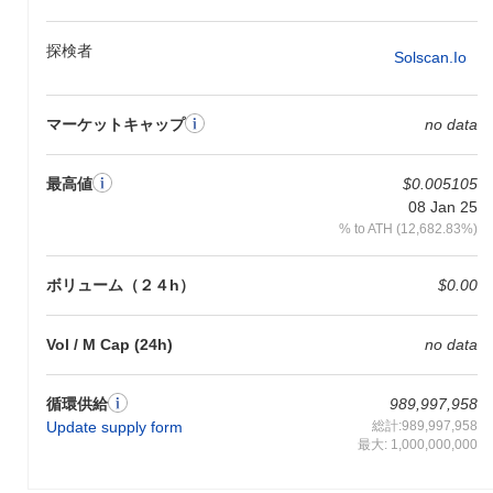
Saad Boiの特徴は何ですか？
探検者
Solscan.io
Saad Boiは、従来のブロックチェーンソリューションと比較し
て、取引スループットを向上させ、レイテンシを低減する革新的
なLayer 2アーキテクチャによって際立っています。この設計は、
マーケットキャップ
no data
高度なシャーディング技術を活用し、取引の並列処理を可能に
し、スケーラビリティを大幅に改善します。さらに、Saad Boi
は、ステークプルーフと委任ガバナンスを組み合わせた独自のコ
最高値
$0.005105
ンセンサスメカニズムを取り入れており、コミュニティが意思決
08 Jan 25
定プロセスに積極的に参加できるようにしています。 エコシステ
% to ATH (12,682.83%)
ムは、さまざまなDeFiプラットフォームやNFTマーケットプレイ
スとの戦略的パートナーシップによってさらに豊かになり、シー
ムレスな相互運用性を促進し、ユースケースを拡大しています。
ボリューム（２４h）
$0.00
Saad Boiは、分散型アプリケーションの開発を円滑にするSDKや
APIを含む強力な開発者ツールセットも提供しています。このユ
Vol / M Cap (24h)
no data
ーザー体験と開発者のアクセシビリティに対する焦点は、Saad
Boiをブロックチェーンの風景における独自のプレーヤーとして位
置づけ、エンドユーザーと開発者の両方に対応しています。
循環供給
989,997,958
Update supply form
総計:989,997,958
Saad Boiで何ができますか？
最大: 1,000,000,000
SAADトークンは、Saad Boiエコシステム内で複数の実用的なユ
ーティリティを提供します。ユーザーは、さまざまなアプリケー