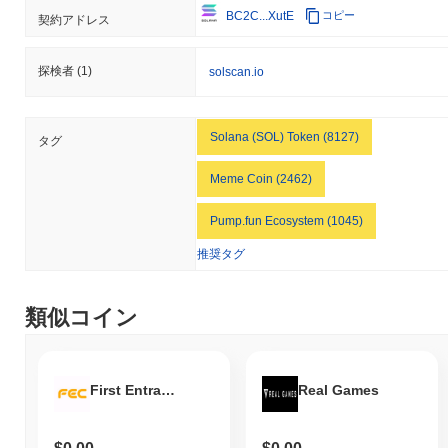
BC2C...XutE
コピー
契約アドレス
Saad Boi (SAAD)はcentralized and decentralizedの暗号通貨取引
所で広く利用できます。
探検者
(1)
solscan.io
Saad Boiの現在の日次取引量はいくらですか？
過去24時間で、Saad Boiの取引量は
$0.00
.
Solana (SOL) Token (8127)
タグ
Saad Boiの価格範囲の履歴は何ですか？
Meme Coin (2462)
史上最高値（ATH）：
$0.005105
史上最安値（ATL）：
$0.00
Pump.fun Ecosystem (1045)
Saad Boiは現在、ATHより
~99.22%
低く取引されています .
推奨タグ
Saad Boiは、より広範な暗号市場と比較してどのよ
うなパフォーマンスですか？
類似コイン
過去7日間で、Saad Boiは
0.00%
上昇し、
0.72%
の上昇を記録した
全体の暗号市場を下回っています。これは、より広範な市場のモ
メンタムと比較して、SAADの価格アクションにおける一時的な
First Entrance Coin
Real Games
遅れを示しています。