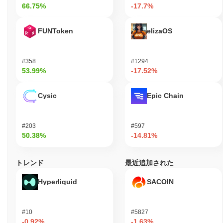
66.75%
-17.7%
あります。 プロジェクトはまた、2023年10月時点でコミュニテ
ィによる提案の投票を通じて積極的なガバナンスに関与してお
り、分散型意思決定へのコミットメントを示しています。さら
FUNToken
elizaOS
に、Saad Boiはさまざまなプラットフォームとのパートナーシッ
プを確立し、エコシステムの統合とユーティリティを強化してい
ます。これらの指標は、特にそのニッチにおいて、暗号空間内で
#358
#1294
の継続的な関連性を支持しています。
53.99%
-17.52%
Saad Boiは誰のために設計されていますか？
Cysic
Epic Chain
Saad Boiは、暗号コミュニティ内の消費者や愛好者を主な対象と
して設計されており、彼らがデジタル資産に関与し、エコシステ
ムに参加できるようにしています。ユーザーフレンドリーなウォ
#203
#597
レットや教育資料など、シームレスな相互作用とプラットフォー
50.38%
-14.81%
ムの理解をサポートするための重要なツールとリソースを提供し
ます。 開発者やクリエイターなどの二次的な参加者も、Saad Boi
エコシステムにとって不可欠です。彼らはコラボレーションや革
トレンド
最近追加された
新の機会を通じて関与し、プラットフォームの成長と機能性に貢
献します。これには、アプリケーションやサービスの開発を促進
Hyperliquid
SACOIN
するAPIやSDKへのアクセスが含まれ、全体的なユーザー体験を
向上させます。 主な対象と二次的対象の両方に対応することで、
Saad Boiは参加、創造性、分散型技術の進展を促進する活気ある
#10
#5827
コミュニティを育成することを目指しています。
-0.92%
-1.63%