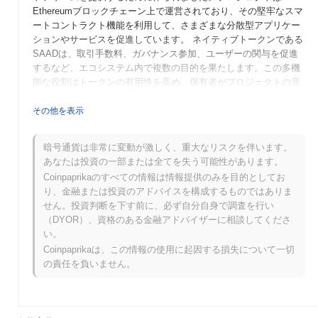
Ethereumブロックチェーン上で運営されており、その堅牢なスマ
ートコントラクト機能を利用して、さまざまな分散型アプリケー
ションやサービスを促進しています。 ネイティブトークンである
SAADは、取引手数料、ガバナンス参加、ユーザーの関与を促進
するなど、エコシステム内で複数の目的を果たします。この多機
能な役割はトークンの有用性を高め、保有者がプロジェクトの意
思決定に影響を与え、独自の機能にアクセスできるようにしま
す。 Saad Boiは、デジタル資産の周りに活気あるコミュニティを
その他を表示
構築することに焦点を当てており、ブロックチェーン技術と社会
的要素を統合しています。このアプローチは、分散型金融やコミ
暗号通貨は非常に変動が激しく、重大なリスクを伴います。
ュニティ主導のプロジェクトの進化する風景において重要なプレ
あなたは投資の一部または全てを失う可能性があります。
ーヤーとしての地位を確立し、社会的相互作用と暗号通貨のギャ
Coinpaprikaのすべての情報は情報提供のみを目的としてお
ップを埋めることを目指しています。
り、金融または投資のアドバイスを構成するものではありま
Saad Boiはいつ、どのように始まりましたか？
せん。投資判断を下す前に、必ず自分自身で調査を行い
（DYOR）、資格のある金融アドバイザーに相談してくださ
Saad Boiは2022年3月に設立チームがホワイトペーパーを発表し
い。
た際に始まり、プロジェクトのビジョンと技術的枠組みを概説し
Coinpaprikaは、この情報の使用に起因する損失について一切
ました。プロジェクトは2022年6月にテストネットを立ち上げ、
の責任を負いません。
開発者や初期採用者がその機能を試すことができるようにしまし
た。成功したテストフェーズの後、2022年11月にメインネットが
立ち上げられ、プロジェクトは完全な運用状態に移行しました。
初期の開発は、さまざまなブロックチェーン機能を統合したユー