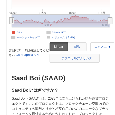
06:00
12:00
18:00
6. 8月
12:00
6. 8月
Price
Price in BTC
マーケットキャップ
ボリューム（２４h）
対数
Linear
エクスポート
詳細なデータは確認してくだ
さい
CoinPaprika API
テクニカルアナリシス
Saad Boi (SAAD)
Saad Boiとは何ですか？
Saad Boi（SAAD）は、2023年に立ち上げられた暗号通貨プロジ
ェクトです。このプロジェクトは、ブロックチェーン空間内での
コミュニティの関与と社会的相互作用のためのユニークなプラッ
トフォームを提供するために作られました。プロジェクトは