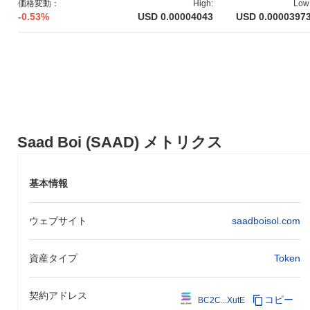
価格変動：
High:
Low
ザーフレンドリーなプラットフォームの作成に焦点を当て、ター
-0.53%
USD 0.00004043
USD 0.0000397
ゲットオーディエンスに対するアクセシビリティと使いやすさを
向上させることを目指しました。Saad Boiトークンの初期配布
は、2022年12月に公正なローンチモデルを通じて行われ、トーク
ン配分における分散型でコミュニティ主導のアプローチを確保し
ました。これらの基盤的なステップは、Saad Boiの成長とエコシ
ステムの発展の基礎を築きました。
Saad Boiの今後はどうなりますか？
公式の更新によると、Saad Boiは2024年第2四半期に予定されて
Saad Boi (SAAD) メトリクス
いる重要なプロトコルアップグレードの準備を進めており、スケ
ーラビリティとユーザー体験の向上を目指しています。このアッ
プグレードでは、取引速度を改善し、手数料を削減するための新
基本情報
機能が導入され、プラットフォームがユーザーにとってよりアク
セスしやすくなります。さらに、Saad Boiは著名なブロックチェ
ウェブサイト
saadboisol.com
ーンプロジェクトとの戦略的パートナーシップを目指しており、
2024年第3四半期に最終化される予定です。このコラボレーショ
ンは、エコシステムを拡大し、クロスプラットフォーム機能を強
資産タイプ
Token
化することを目的としています。これらの取り組みの進捗は、プ
ロジェクトの公式ロードマップを通じて監視され、Saad Boiが市
場の要求に応じて進化し続ける中での透明性とコミュニティの関
契約アドレス
コピー
BC2C...XutE
与が確保されます。