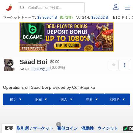
マーケットキャップ:
$2,309.64 B
(0.72%)
Vol 24H:
$202.62 B
BTC ドミナ
Saad Boi
$0.00
(0.00%)
SAAD
ランクなし
Operations on Saad Boi provided by CoinPaprika
稼ぐ
財布
購入
売る
取引所
0
概要
取引所
/
マーケット
類似コイン
流動性
ウィジット