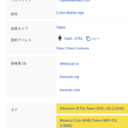
ウェブサイト
rupeestandard.com
Coins Mobile App
財布
Token
資産タイプ
0xd2...0781
コピー
契約アドレス
Show 2 More Contracts
探検者
(3)
etherscan.io
tronscan.org
bscscan.com
Ethereum (ETH) Token (ERC-20) (13346)
タグ
Binance Coin (BNB) Token (BEP-20)
(13886)