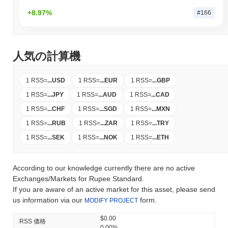
+8.97%
#166
人気の計算機
1 RSS
=
...
USD
1 RSS
=
...
EUR
1 RSS
=
...
GBP
1 RSS
=
...
JPY
1 RSS
=
...
AUD
1 RSS
=
...
CAD
1 RSS
=
...
CHF
1 RSS
=
...
SGD
1 RSS
=
...
MXN
1 RSS
=
...
RUB
1 RSS
=
...
ZAR
1 RSS
=
...
TRY
1 RSS
=
...
SEK
1 RSS
=
...
NOK
1 RSS
=
...
ETH
According to our knowledge currently there are no active
Exchanges/Markets for Rupee Standard.
If you are aware of an active market for this asset, please send
us information via our
form.
MODIFY PROJECT
$0.00
RSS 価格
0.00%