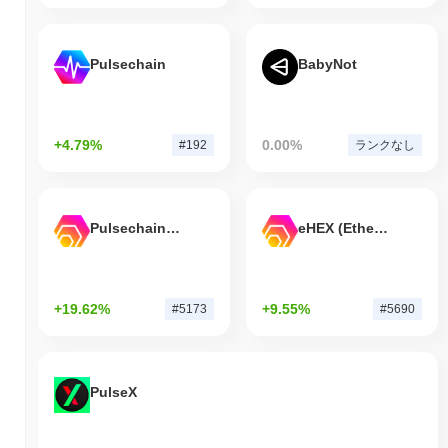
Pulsechain
BabyNot
+4.79%
0.00%
#192
ランクなし
Pulsechain Bridged HEX (Pulsechain)
eHEX (Ethereum)
+19.62%
+9.55%
#5173
#5690
PulseX