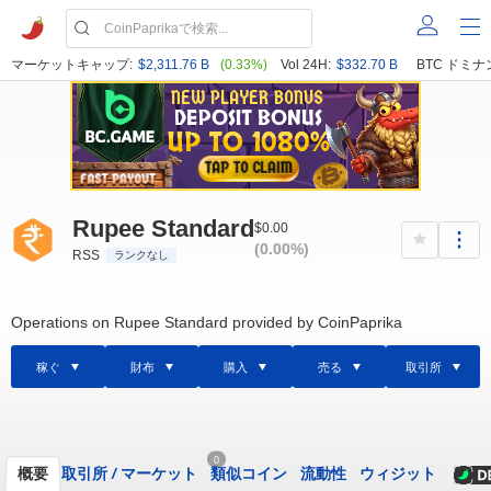
マーケットキャップ:
$2,311.76 B
(0.33%)
Vol 24H:
$332.70 B
BTC ドミナ
Rupee Standard
$0.00
(0.00%)
RSS
ランクなし
Operations on Rupee Standard provided by CoinPaprika
稼ぐ
財布
購入
売る
取引所
0
概要
取引所
/
マーケット
類似コイン
流動性
ウィジット