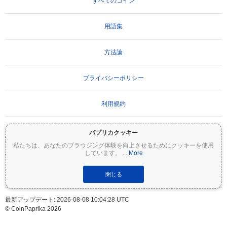
すべてのコイン
用語集
方法論
プライバシーポリシー
利用規約
パプリカクッキー
重要な免責事項：
暗号資産は非常にボラティリティが高く、重大なリスクを伴いま
私たちは、あなたのブラウジング体験を向上させるためにクッキーを使用
す。投資額の一部または全額を失う可能性があります。Coinpaprikaのすべての情報は
しています。
...
More
情報提供のみを目的としており、財務または投資のアドバイスを構成するものではあ
りません。投資判断を行う前に、必ずご自身で調査（DYOR）を行い、資格のあるファ
イナンシャルアドバイザーに相談してください。Coinpaprikaは、この情報の使用に起
閉じる
因するいかなる損失についても責任を負いません。
最新アップデート: 2026-08-08 10:04:28 UTC
© CoinPaprika 2026