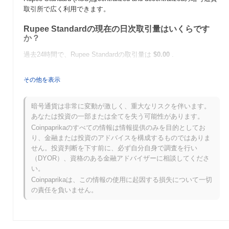
取引所で広く利用できます。
Rupee Standardの現在の日次取引量はいくらです
か？
過去24時間で、Rupee Standardの取引量は
$0.00
.
Rupee Standardの価格範囲の履歴は何ですか？
その他を表示
史上最高値（ATH）：
$2.14
史上最安値（ATL）：
$0.00
暗号通貨は非常に変動が激しく、重大なリスクを伴います。
あなたは投資の一部または全てを失う可能性があります。
Rupee Standardは現在、ATHより
~47.85%
低く取引されています
Coinpaprikaのすべての情報は情報提供のみを目的としてお
.
り、金融または投資のアドバイスを構成するものではありま
せん。投資判断を下す前に、必ず自分自身で調査を行い
Rupee Standardは、より広範な暗号市場と比較して
（DYOR）、資格のある金融アドバイザーに相談してくださ
どのようなパフォーマンスですか？
い。
過去7日間で、Rupee Standardは
0.00%
上昇し、
0.33%
の上昇を記
Coinpaprikaは、この情報の使用に起因する損失について一切
録した全体の暗号市場を下回っています。これは、より広範な市
の責任を負いません。
場のモメンタムと比較して、RSSの価格アクションにおける一時
的な遅れを示しています。