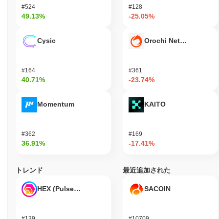
#524
#128
49.13%
-25.05%
Cysic
Orochi Network
#164
#361
40.71%
-23.74%
Momentum
KAITO
#362
#169
36.91%
-17.41%
トレンド
最近追加された
HEX (Pulsechain)
SACOIN
#139
#10709