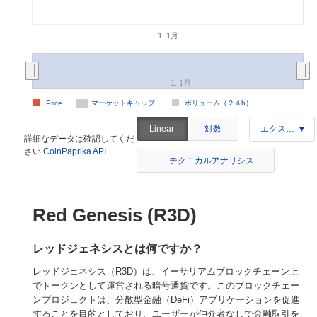
1. 1月
1. 1月
Price
マーケットキャップ
ボリューム（２４h）
対数
Linear
エクスポート
詳細なデータは確認してくだ
さい
CoinPaprika API
テクニカルアナリシス
Red Genesis (R3D)
レッドジェネシスとは何ですか？
レッドジェネシス（R3D）は、イーサリアムブロックチェーン上
でトークンとして運営される暗号通貨です。このブロックチェー
ンプロジェクトは、分散型金融（DeFi）アプリケーションを促進
することを目的としており、ユーザーが仲介者なしで金融取引を