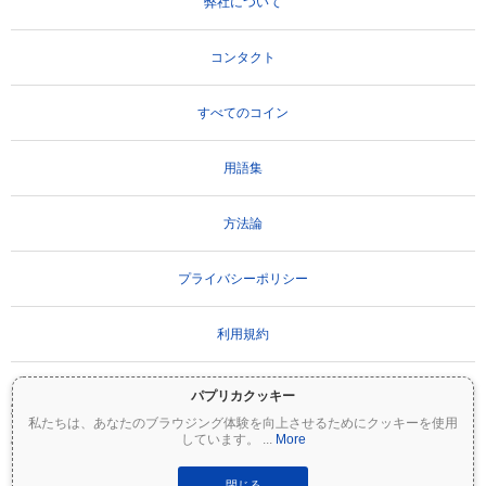
弊社について
コンタクト
すべてのコイン
用語集
方法論
プライバシーポリシー
利用規約
パプリカクッキー
重要な免責事項：
暗号資産は非常にボラティリティが高く、重大なリスクを伴いま
私たちは、あなたのブラウジング体験を向上させるためにクッキーを使用
す。投資額の一部または全額を失う可能性があります。Coinpaprikaのすべての情報は
しています。
...
More
情報提供のみを目的としており、財務または投資のアドバイスを構成するものではあ
りません。投資判断を行う前に、必ずご自身で調査（DYOR）を行い、資格のあるファ
イナンシャルアドバイザーに相談してください。Coinpaprikaは、この情報の使用に起
閉じる