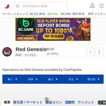
マーケットキャップ:
$2,311.90 B
(0.01%)
Vol 24H:
$92.93 B
BTC ドミナン
Red Genesis
$0.00
(0.00%)
R3D
ランクなし
Operations on Red Genesis provided by CoinPaprika
稼ぐ
財布
購入
売る
取引所
0
概要
取引所
/
マーケット
類似コイン
流動性
ウィジット