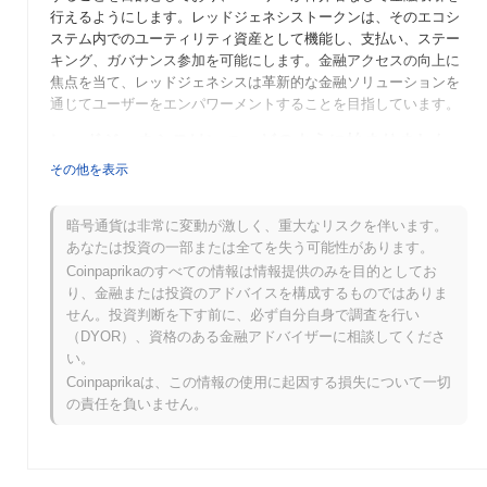
行えるようにします。レッドジェネシストークンは、そのエコシ
ステム内でのユーティリティ資産として機能し、支払い、ステー
キング、ガバナンス参加を可能にします。金融アクセスの向上に
焦点を当て、レッドジェネシスは革新的な金融ソリューションを
通じてユーザーをエンパワーメントすることを目指しています。
レッドジェネシスはいつ、どのように始まりました
か？
その他を表示
レッドジェネシス（R3D）は、分散型金融（DeFi）ソリューショ
ンを強化することを目的とした暗号通貨プロジェクトとして2021
暗号通貨は非常に変動が激しく、重大なリスクを伴います。
年に立ち上げられました。ブロックチェーン愛好者のチームによ
あなたは投資の一部または全てを失う可能性があります。
って開発され、革新的な金融ツールとサービスの提供に焦点を当
Coinpaprikaのすべての情報は情報提供のみを目的としてお
てています。プロジェクトは、立ち上げ後すぐにいくつかの取引
り、金融または投資のアドバイスを構成するものではありま
所に上場されたことで注目を集め、暗号市場での存在感を確立し
せん。投資判断を下す前に、必ず自分自身で調査を行い
ました。初期の主要な発展には、DeFiプラットフォームとのパー
（DYOR）、資格のある金融アドバイザーに相談してくださ
トナーシップや、ユーザーのエンゲージメントと成長を促進する
い。
コミュニティ主導のイニシアチブが含まれます。
Coinpaprikaは、この情報の使用に起因する損失について一切
の責任を負いません。
レッドジェネシスの今後はどうなりますか？
レッドジェネシス（R3D）は、今後の四半期に向けたロードマッ
プに従って重要な進展を遂げる準備が整っています。主な更新に
は、ユーザーエンゲージメントを向上させ、エコシステム内での