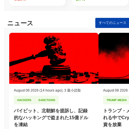
Red Genesisは、より広範な暗号市場と比較してど
のようなパフォーマンスですか？
過去7日間で、Red Genesisは
0.00%
上昇し、
0.01%
の上昇を記録
ニュース
すべてのニュース
した全体の暗号市場を下回っています。これは、より広範な市場
のモメンタムと比較して、R3Dの価格アクションにおける一時的
な遅れを示しています。
August 08 2026
(14 hours ago)
,
3 最小読取
August 08 2026
HACKERS
SANCTIONS
TRUMP MEDIA
バイビット、北朝鮮を提訴し、記録
トランプ・
的なハッキングで盗まれた15億ドル
れる中でCry
を凍結
資を放棄