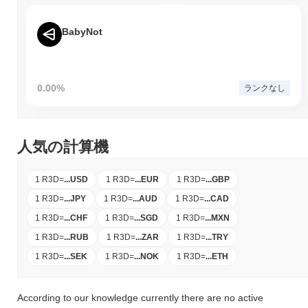
BabyNot
0.00%
ランクなし
人気の計算機
1 R3D
=
...
USD
1 R3D
=
...
EUR
1 R3D
=
...
GBP
1 R3D
=
...
JPY
1 R3D
=
...
AUD
1 R3D
=
...
CAD
1 R3D
=
...
CHF
1 R3D
=
...
SGD
1 R3D
=
...
MXN
1 R3D
=
...
RUB
1 R3D
=
...
ZAR
1 R3D
=
...
TRY
1 R3D
=
...
SEK
1 R3D
=
...
NOK
1 R3D
=
...
ETH
According to our knowledge currently there are no active