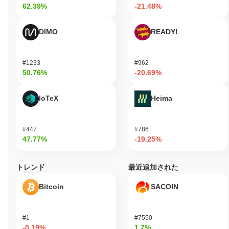
をもたらした論争のあるラグプル事件に関連付けられています。
62.39%
-21.48%
これらの課題は、暗号通貨の安定性と信頼に影響を与える可能性
のある継続的な法的問題やセキュリティインシデントを浮き彫り
DIMO
READY!
にしています。
Red Genesis (R3D) FAQ – 主要指標と市場分
析
#1233
#962
50.76%
-20.69%
Red Genesis (R3D)はどこで購入できますか？
IoTeX
Heima
Red Genesis (R3D)はcentralized and decentralizedの暗号通貨取
引所で広く利用できます。
#447
#786
Red Genesisの現在の日次取引量はいくらですか？
47.77%
-19.25%
過去24時間で、Red Genesisの取引量は
$0.00
.
トレンド
最近追加された
Red Genesisの価格範囲の履歴は何ですか？
史上最高値（ATH）：
$0.007617
Bitcoin
SACOIN
史上最安値（ATL）：
$0.00
Red Genesisは現在、ATHより
~99.92%
低く取引されています .
#1
#7550
-0.19%
1.7%