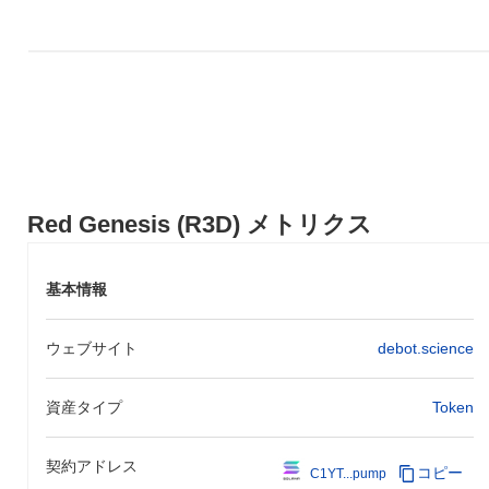
ユーティリティを拡大することを目的とした分散型金融（DeFi）
機能の統合が含まれます。コミュニティは、教育キャンペーンや
他のブロックチェーンプロジェクトとのパートナーシップを含む
採用促進のためのイニシアチブに積極的に協力しています。 今後
のアップグレードでは、取引プロセスの効率化と革新的なステー
キングオプションの導入が期待されており、R3Dの市場での地位
をさらに強固にすることが目指されています。これらの開発が進
む中、レッドジェネシスは活気あるコミュニティを育成し、ゲー
ムと金融の両分野での幅広いユースケースを推進することを目指
しています。
Red Genesis (R3D) メトリクス
レッドジェネシスの特徴は何ですか？
レッドジェネシス（R3D）は、プルーフ・オブ・ステークと委任
基本情報
プルーフ・オブ・ステークを組み合わせた革新的なハイブリッド
コンセンサスメカニズムにより、他の暗号通貨と差別化されてい
ウェブサイト
debot.science
ます。これにより、セキュリティとスケーラビリティが向上しま
す。独自のトークノミクスモデルは、長期保有とコミュニティ参
加を奨励し、実世界のユースケースは、ゲーム業界内での分散型
資産タイプ
Token
アプリケーションの促進に焦点を当てており、開発者とユーザー
のための活気あるエコシステムを創造しています。
契約アドレス
コピー
C1YT...pump
レッドジェネシスで何ができますか？