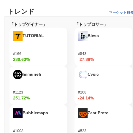
ゲームエコシステムに興味がある人々や、ユニークなゲームアプ
リケーションを作成・統合しようとする開発者が含まれます。こ
トレンド
のプラットフォームは、ゲームとブロックチェーンの交差点に焦
マーケット概
点を当てた熱心なコミュニティを育成しており、クリエイターと
「トップゲイナー」
「トップロサー」
プレイヤーの両方にとって理想的です。
レッドジェネシスはどのように保護されています
TUTORIAL
Bless
か？
レッドジェネシスは、プルーフ・オブ・オーソリティ（PoA）と
#166
#543
して知られる独自のコンセンサスメカニズムを通じてネットワー
280.63%
-27.88%
クを保護しています。このモデルでは、限られた数の信頼できる
バリデーターがブロックの作成と検証を担当します。このモデル
は、事前に承認されたノードのみがコンセンサスプロセスに参加
Immunefi
Cysic
できることを保証することで、ネットワークのセキュリティを向
上させ、悪意のある攻撃に対する堅牢なブロックチェーン保護を
提供し、取引の整合性を確保します。
#1123
#208
251.72%
-24.14%
レッドジェネシスは何か論争やリスクに直面しまし
たか？
Bubblemaps
Zest Protocol
レッドジェネシス（R3D）は、投資家に懸念を引き起こす極端な
ボラティリティを含む重大なリスクに直面しています。さらに、
このプロジェクトは、いくつかの参加者にとって大きな財務損失
#1008
#523