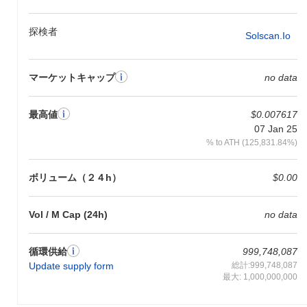
レッドジェネシス（R3D）は、さまざまなプラットフォームやサ
ービス内での支払いに主に使用され、シームレスな取引を促進し
探検者
Solscan.io
ます。さらに、DeFiアプリでのステーキングのためのユーティリ
ティトークンとして機能し、ユーザーがガバナンス決定に参加し
ながら報酬を得ることを可能にします。このトークンは、NFTの
マーケットキャップ
no data
作成と取引もサポートしており、デジタル資産エコシステム内で
のユーティリティを向上させています。
最高値
$0.007617
レッドジェネシスはまだ活動中または関連性があり
07 Jan 25
ますか？
% to ATH (125,831.84%)
レッドジェネシス（R3D）は現在も活動中で、いくつかの取引所
で取引が行われています。チームからの最近の更新により、開発
ボリューム（２４h）
$0.00
は進行中であり、プロジェクトを支える活発なコミュニティがあ
ります。現時点では、非活動的または放棄されたと見なされてい
ません。
Vol / M Cap (24h)
no data
レッドジェネシスは誰のために設計されています
か？
循環供給
999,748,087
Update supply form
総計:999,748,087
レッドジェネシス（R3D）は、革新的なゲーム体験のためにブロ
最大: 1,000,000,000
ックチェーン技術を活用しようとする開発者やゲーマーのために
主に構築されています。ターゲットオーディエンスには、分散型