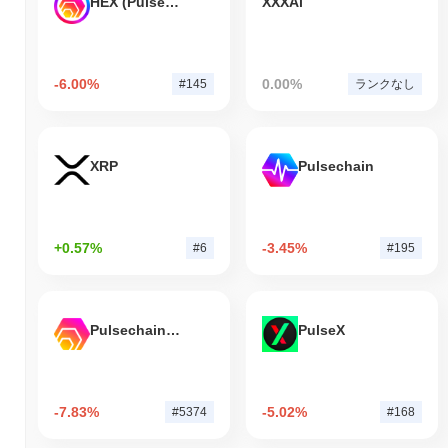
HEX (Pulsechain)
XXXAi
-6.00%
0.00%
#145
ランクなし
XRP
Pulsechain
+0.57%
-3.45%
#6
#195
Pulsechain Bridged HEX (Pulsechain)
PulseX
-7.83%
-5.02%
#5374
#168