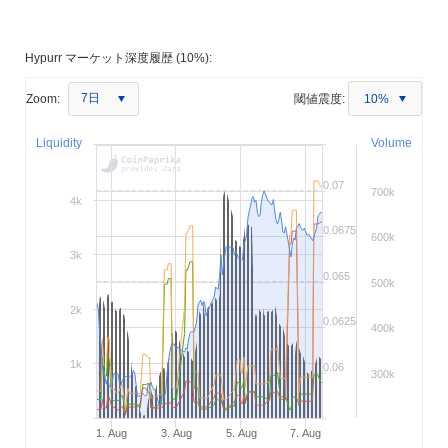
Hypurr マーケット深度履歴 (10%):
7日
Zoom:
閾値震度:
10%
Liquidity
Volume
0.07
700k
4k
0.0675
600k
3k
0.065
500k
2k
0.0625
400k
1k
0.06
300k
1. Aug
3. Aug
5. Aug
7. Aug