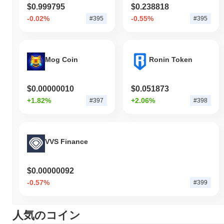
$0.999795
$0.238818
-0.02%
-0.55%
#395
#395
Mog Coin
Ronin Token
$0.00000010
$0.051873
+1.82%
+2.06%
#397
#398
VVS Finance
$0.00000092
-0.57%
#399
人気のコイン