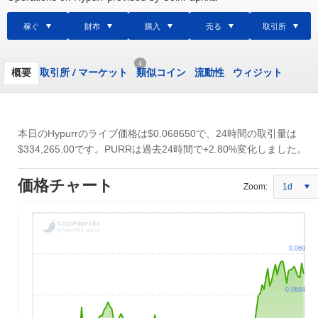
稼ぐ
財布
購入
売る
取引所
4
概要
取引所
/
マーケット
類似コイン
流動性
ウィジット
本日のHypurrのライブ価格は
$0.068650
で、24時間の取引量は
$334,265.00
です。PURRは過去24時間で+2.80%変化しました。
価格チャート
Zoom:
1d
0.069
0.0684