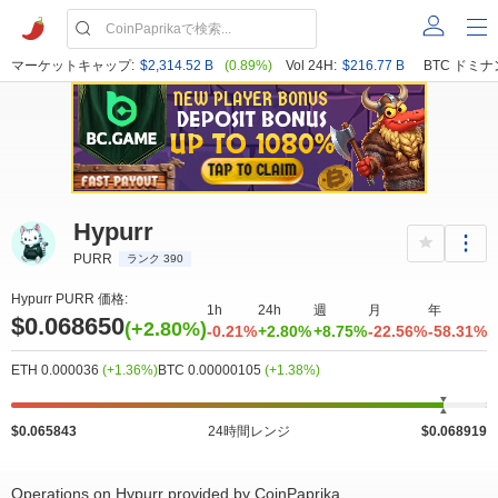
マーケットキャップ:
$2,314.52 B
(0.89%)
Vol 24H:
$216.77 B
BTC ドミナ
Hypurr
PURR
ランク 390
Hypurr PURR 価格:
1h
24h
週
月
年
$0.068650
(+2.80%)
-0.21%
+2.80%
+8.75%
-22.56%
-58.31%
ETH 0.000036
(+1.36%)
BTC 0.00000105
(+1.38%)
$0.065843
24時間レンジ
$0.068919
Operations on Hypurr provided by CoinPaprika