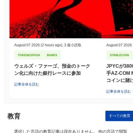
ステーキング報酬を通じて達成され、積極的な関与を促します。
さらに、プロトコルには不正行為を行ったバリデーターに対して
ペナルティを科すスラッシングメカニズムが組み込まれており、
セキュリティをさらに強化しています。 ネットワークの耐久性を
高めるために、Hypurrは定期的な監査を受け、利害関係者が意思
決定に参加できるガバナンスプロセスを維持しています。クライ
アント実装の多様性も、ネットワーク全体のセキュリティと堅牢
性に寄与しています。
August 07 2026
(2 hours ago)
,
3 最小読取
August 07 2026
Hypurrは何か論争やリスクに直面しましたか？
TOKENIZATION
BANKS
STABLECOIN
Hypurrは、主に技術的脆弱性や市場の変動に関連するいくつかの
ウェルズ・ファーゴ、預金のトーク
JPYCが3
リスクに直面しました。2023年初頭、プロジェクトはスマートコ
ン化に向けた銀行レースに参加
手AZ-COM
ントラクトの悪用に関するセキュリティインシデントに遭遇し、
コインに賭
一時的な資金の損失が発生しました。チームは迅速に対応し、影
記事全体を読む
響を受けたコントラクトの徹底的な監査を実施し、脆弱性に対処
記事全体を読む
するためのパッチを実装しました。また、潜在的な問題を特定す
るためにコミュニティの参加を促すバグバウンティプログラムも
開始しました。 さらに、Hypurrは、より広範な暗号通貨の風景が
増加する監視に直面する中で、規制の厳格さを乗り越えてきまし
教育
すべての教育
た。チームは、適用される規制に準拠することを確保するために
積極的に取り組んでおり、コミュニティの信頼を維持するための
ガバナンスフレームワークや透明性の取り組みを定期的に更新し
選択した言語の教育記事は現在ありません。 他の言語で閲覧