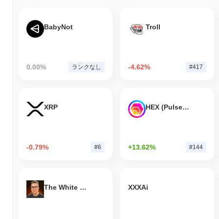
BabyNot
Troll
0.00%
-4.62%
ランクなし
#417
XRP
HEX (Pulsechain)
-0.79%
+13.62%
#6
#144
The White Bull
XXXAi