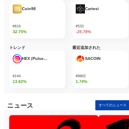
す。 開発者や商人などの二次的な参加者は、HypurrのSDKやドキ
Coin98
Cartesi
ュメントを通じて関与し、Hypurrの決済インフラを活用したアプ
リケーションを構築・カスタマイズすることができます。この協
力的な環境は、革新を促進し、暗号通貨空間内での新しいユース
#616
#533
ケースの開発を奨励します。Hypurrは、主要なユーザーグループ
32.75%
-25.78%
と二次的なユーザーグループの両方に対応することで、さまざま
な分野での暗号通貨取引の需要を支える堅牢なエコシステムを構
築することを目指しています。
トレンド
最近追加された
Hypurrはどのように保護されていますか？
HEX (Pulsechain)
SACOIN
Hypurrは、バリデーターが取引を確認し、ネットワークの整合性
を維持するプルーフ・オブ・ステーク（PoS）コンセンサスメカ
ニズムを採用しています。このモデルでは、参加者はバリデータ
#144
#9802
ーになるために一定量のHypurrトークンをステークする必要があ
13.62%
1.74%
り、これにより彼らは誠実に行動するインセンティブを得ます。
なぜなら、彼らのステークされたトークンは悪意のある行動や正
しくバリデートしなかった場合にスラッシュされる可能性がある
からです。 ネットワークは、Elliptic Curve Digital Signature
ニュース
すべてのニュース
Algorithm（ECDSA）を含む高度な暗号技術を利用して、安全な
認証とデータの整合性を確保しています。この暗号技術は、取引
を改ざんや不正アクセスから保護します。 インセンティブの整合
性は、ネットワークへの参加に対してバリデーターに配布される