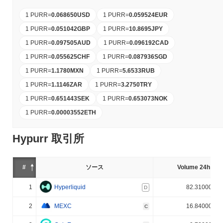
1 PURR
=
0.068650
USD
1 PURR
=
0.059524
EUR
1 PURR
=
0.051042
GBP
1 PURR
=
10.8695
JPY
1 PURR
=
0.097505
AUD
1 PURR
=
0.096192
CAD
1 PURR
=
0.055625
CHF
1 PURR
=
0.087936
SGD
1 PURR
=
1.1780
MXN
1 PURR
=
5.6533
RUB
1 PURR
=
1.1146
ZAR
1 PURR
=
3.2750
TRY
1 PURR
=
0.651443
SEK
1 PURR
=
0.653073
NOK
1 PURR
=
0.00003552
ETH
Hypurr 取引所
#
ソース
Volume 24h (%)
1
Hyperliquid
82.310000%
D
2
MEXC
16.840000%
C