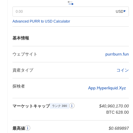
らのパートナーシップは、Hypurrのエコシステムを拡大し、ユー
ザーにより多様な金融ツールを提供することが期待されていま
USD
す。これらの取り組みの進捗は、公式のロードマップやコミュニ
Advanced PURR to USD Calculator
ティのアップデートを通じて追跡され、透明性とユーザーとのエ
ンゲージメントが確保されます。
Hypurrの特徴は何ですか？
基本情報
Hypurrは、トランザクションスループットを向上させ、レイテン
シを低減しながらセキュリティを維持するLayer 2（L2）スケーリ
ウェブサイト
purrburn.fun
ングソリューションの革新的な使用によって際立っています。こ
のアーキテクチャにより、Hypurrは従来のLayer 1ブロックチェー
資産タイプ
コイン
ンよりも効率的に取引を処理でき、高頻度取引やマイクロトラン
ザクションに特に適しています。 さらに、Hypurrは、ユーザーが
データのセキュリティを気にする人々にアピールする、強化され
探検者
App.hyperliquid.xyz
た機密性で取引を行うことを可能にするユニークなプライバシー
機能を組み込んでいます。プラットフォームは、複数のブロック
チェーンネットワークとのシームレスな相互作用を可能にするク
マーケットキャップ
$40,960,170.00
ランク 390
ロスチェーン相互運用性もサポートしており、使いやすさと統合
BTC 628.00
の可能性を広げています。 エコシステムは、さまざまなDeFiプロ
ジェクトやNFTプラットフォームとの戦略的パートナーシップに
よってさらに豊かになり、ユーザー体験を向上させ、提供される
最高値
$0.689897
サービスの範囲を拡大する協力的な環境を育んでいます。Hypurr