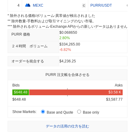
4
MEXC
PURR/USDT
C
* 除外される価格/ボリューム-異常値が検出されました
** 除外数量-手数料および取引マイニングのない市場。
*** 除外されるボリューム-Exchange APIからの新しいデータはありません
$0.068650
PURR 価格
2.80%
$334,265.00
２４時間 ボリューム
-6.82%
オーダーを統合する
$4,236.25
PURR 注文帳を合体させる
Bids
Asks
$648.48
$3,587.77
Show Markets:
Base and Quote
Base only
データの活用の仕方を読む