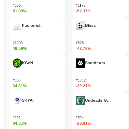
Hypurrはまだ活動中または関連性がありますか？
#656
#1173
Hypurrは、2023年9月に発表された最近のアップデートを通じて
51.09%
-52.37%
活動を続けており、ユーザー体験とセキュリティを向上させる新
機能が導入されました。開発チームは現在、分散型金融（DeFi）
Fusionist
Bless
プラットフォームやNFTマーケットプレイスとのエコシステム統
合の拡大に注力しています。Hypurrは、いくつかの取引所での存
在を維持しており、一貫した取引量がコミュニティからの継続的
#1208
#526
な関心を示しています。 さらに、プロジェクトは活発なガバナン
48.59%
-47.76%
ス構造を持ち、提案が定期的に議論され、投票されており、コミ
ュニティの関与と意思決定を示しています。他のブロックチェー
ンプロジェクトとの最近のパートナーシップは、暗号空間におけ
KGeN
Shardeum
るその関連性をさらにサポートしています。これらの指標は、
Hypurrの継続的な活動と、より広い暗号通貨エコシステム内での
重要性を確認するものです。
#356
#1712
34.31%
-39.21%
Hypurrは誰のために設計されていますか？
Hypurrは、暗号通貨決済を自社の業務に統合しようとする消費者
SKYAI
Undeads Games
や企業のために設計されています。これにより、シームレスな取
引を促進し、デジタルコマースにおける全体的なユーザー体験を
向上させます。プラットフォームは、暗号通貨ソリューションの
#221
#524
容易な採用と実装をサポートするために、ユーザーフレンドリー
34.01%
-29.61%
なウォレットやAPIなどの重要なツールとリソースを提供しま