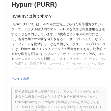
Hypurr (PURR)
Hypurrとは何ですか？
Hypurr（PURR）は、2021年に立ち上げられた暗号通貨プロジェ
クトで、デジタル経済内でのシームレスな取引と相互作用を促進
することを目的としています。消費者とビジネスの両方にとっ
て、暗号空間での体験を向上させるユーザーフレンドリーなプラ
ットフォームを提供することを目指しています。 このプロジェク
トは、Ethereumブロックチェーン上で運営されており、効率的で
安全な取引を可能にするプルーフ・オブ・ステーク（PoS）コン
センサスメカニズムを利用しています。ネイティブトークンであ
るPURRは、取引手数料、ステーキング、ガバナンスなどの複数
の目的に使用され、保有者はエコシステム内の意思決定プロセス
に参加することができます。 Hypurrは、従来の決済システムとブ
ロックチェーン技術を統合することに焦点を当てており、より広
その他を表示
いオーディエンスにアクセス可能にしています。このユニークな
アプローチにより、Hypurrは進化するデジタルファイナンスの風
暗号通貨は非常に変動が激しく、重大なリスクを伴います。
景において重要なプレーヤーとして位置付けられ、革新と実用性
あなたは投資の一部または全てを失う可能性があります。
の両方を求めるユーザーに対応しています。
Coinpaprikaのすべての情報は情報提供のみを目的としてお
Hypurrはいつ、どのように始まりましたか？
り、金融または投資のアドバイスを構成するものではありま