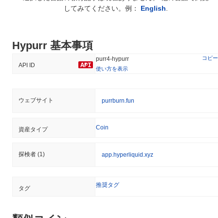
ています。 Hypurrにとっての継続的なリスクには、市場のボラテ
してみてください。例：
English
.
ィリティや潜在的な技術的課題が含まれますが、これらは継続的
な開発慣行、定期的な監査、コミュニティの関与を強調すること
で軽減されています。
Hypurr 基本事項
Hypurr (PURR) FAQ – 主要指標と市場分析
コピー
purr4-hypurr
API ID
使い方を表示
Hypurr (PURR)はどこで購入できますか？
Hypurr (PURR)はcentralizedの暗号通貨取引所で広く利用できま
ウェブサイト
purrburn.fun
す。 最もアクティブなプラットフォームは
Gate
で、
PURR/USDT
取引ペアは24時間のボリュームが
$442.11
以上を記録しました。
その他の取引所には
CoinEx
とHyperliquidがあります。
Coin
資産タイプ
Hypurrの現在の日次取引量はいくらですか？
探検者
(1)
app.hyperliquid.xyz
過去24時間で、Hypurrの取引量は
$334,265.00
, 前日と比較して
6.82%
の減少を示しています。これは、取引活動の短期的な減少
を示唆しています。
推奨タグ
タグ
Hypurrの価格範囲の履歴は何ですか？
史上最高値（ATH）：
$0.689897