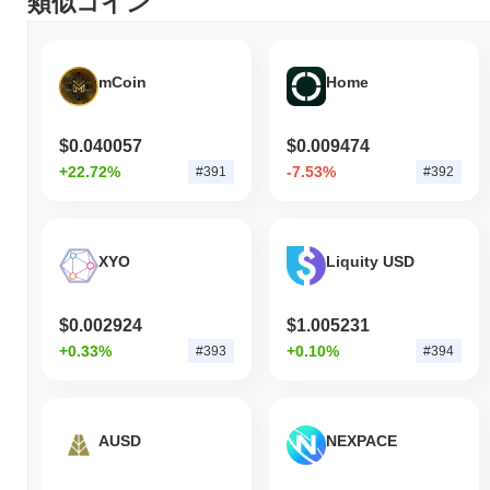
類似コイン
史上最安値（ATL）：
$0.040527
Hypurrは現在、ATHより
~90.04%
低く取引されています .
mCoin
Home
Hypurrの現在の時価総額はいくらですか？
Hypurrの時価総額は約
$40,960,170.00
、市場規模で世界第389位に
$0.040057
$0.009474
ランクされています。この数字は、596 649 412のPURRトークン
の流通供給量に基づいて計算されています。
+22.72%
-7.53%
#391
#392
Hypurrは、より広範な暗号市場と比較してどのよう
なパフォーマンスですか？
XYO
Liquity USD
過去7日間で、Hypurrは
8.75%
上昇し、
0.89%
の上昇を記録した全
体の暗号市場を上回っています。これは、より広範な市場のモメ
ンタムと比較して、PURRの価格アクションにおける強いパフォ
$0.002924
$1.005231
ーマンスを示しています。
+0.33%
+0.10%
#393
#394
AUSD
NEXPACE