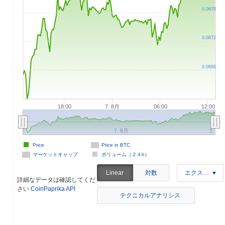
0.0678
0.0672
0.0666
18:00
7. 8月
06:00
12:00
7. 8月
1…
Price
Price in BTC
マーケットキャップ
ボリューム（２４h）
対数
Linear
エクスポート
詳細なデータは確認してくだ
さい
CoinPaprika API
テクニカルアナリシス