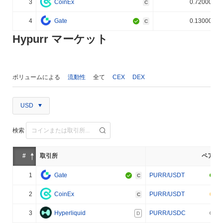
3
CoinEx
0.720000%
C
4
Gate
0.130000%
C
Hypurr マーケット
ボリュームによる
流動性
全て
CEX
DEX
USD
検索
#
取引所
ペア
1
Gate
PURR/USDT
C
2
CoinEx
PURR/USDT
C
3
Hyperliquid
PURR/USDC
D