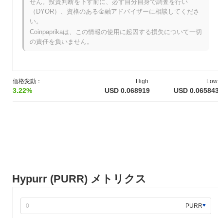
せん。投資判断を下す前に、必ず自分自身で調査を行い
Hypurrは2021年3月に設立チームがホワイトペーパーを発表し、
（DYOR）、資格のある金融アドバイザーに相談してくださ
プロジェクトのビジョンと技術的枠組みを概説したことから始ま
い。
りました。2021年6月にはテストネットを立ち上げ、開発者や初
Coinpaprikaは、この情報の使用に起因する損失について一切
期の参加者がプラットフォームに関与し、フィードバックを提供
の責任を負いません。
できるようにしました。その後、2021年9月にメインネットが立
ち上げられ、Hypurrエコシステムの公式な公開が行われました。
初期の開発は、暗号通貨取引のためのユーザーフレンドリーなイ
ンターフェースの作成と、デジタル資産空間における全体的なユ
価格変動：
High:
Low
ーザー体験の向上に焦点を当てていました。トークンの初期配布
3.22%
USD 0.068919
USD 0.06584
は、2021年10月に公平なローンチモデルを通じて行われ、参加者
に公平なアクセスを確保することを目指しました。これらの基盤
的なステップは、Hypurrの成長軌道を確立し、暗号通貨エコシス
テム内での将来の発展のための基盤を築きました。
Hypurrの今後はどうなりますか？
公式のアップデートによると、Hypurrはユーザー体験とスケーラ
ビリティを向上させることを目的とした重要なプロトコルアップ
グレードを2024年第1四半期に予定しています。このアップグレ
Hypurr (PURR) メトリクス
ードでは、取引を効率化し、全体的なプラットフォームのパフォ
ーマンスを向上させる新機能が導入されます。さらに、Hypurrは
分散型金融（DeFi）分野のいくつかの主要パートナーとの統合に
PURR
取り組んでおり、2024年中頃までに完了を目指しています。これ