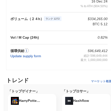
16 Dec 24
のガバナンスモデルはコミュニティの関与を強調し、利害関係者
% to ATH (904.50%)
が意思決定プロセスに参加できるようにすることで、その分散型
の理念を強化し、より広いブロックチェーンコミュニティの価値
観と一致しています。
ボリューム（２４h）
$334,265.00
ランク 1272
BTC 5.12
Hypurrで何ができますか？
Hypurrトークンは、エコシステム内で複数の実用的な機能を提供
Vol / M Cap (24h)
0.82%
します。主に取引手数料に使用され、ユーザーはHypurrプラット
フォーム上で構築された分散型アプリケーション（dApps）と相
互作用し、価値を送信することができます。Hypurrの保有者は、
循環供給
596,649,412
ネットワークを保護しながら報酬を得る機会を提供するステーキ
Update supply form
総計:596,649,444
ングに参加できます。さらに、トークン保有者はガバナンス投票
最大: 1,000,000,000
に参加する能力を持ち、プロジェクトの将来の開発や方向性に関
する決定に影響を与えることができます。 開発者にとって、
HypurrはdAppsを構築し、既存のシステムと統合するためのツー
ルやリソースを提供し、エコシステム内での革新を促進します。
トレンド
マーケット概
プラットフォームはさまざまなウォレットやマーケットプレイス
をサポートし、ユーザーのためにシームレスな取引と相互作用を
「トップゲイナー」
「トップロサー」
促進します。全体として、Hypurrはユーザー、保有者、開発者の
ニーズに応える包括的な機能セットを提供し、エコシステム内で
HarryPotterObamaSonic10Inu (ETH)
Hashflow
の全体的なユーティリティとエンゲージメントを向上させます。