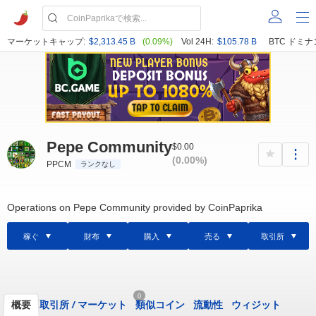
マーケットキャップ:
$2,313.45 B
(0.09%)
Vol 24H:
$105.78 B
BTC ドミナ
Pepe Community
$0.00
(0.00%)
PPCM
ランクなし
Operations on Pepe Community provided by CoinPaprika
稼ぐ
財布
購入
売る
取引所
0
概要
取引所
/
マーケット
類似コイン
流動性
ウィジット