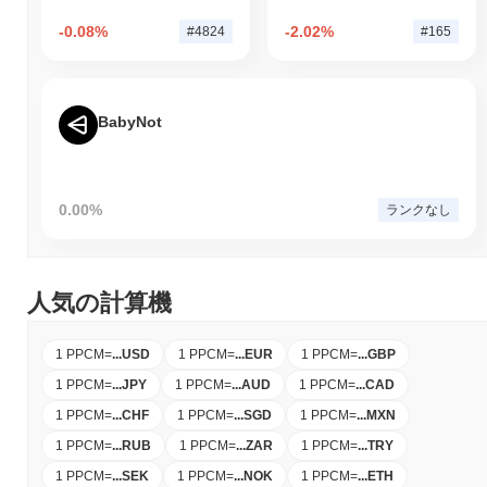
-0.08%
-2.02%
#4824
#165
BabyNot
0.00%
ランクなし
人気の計算機
1 PPCM
=
...
USD
1 PPCM
=
...
EUR
1 PPCM
=
...
GBP
1 PPCM
=
...
JPY
1 PPCM
=
...
AUD
1 PPCM
=
...
CAD
1 PPCM
=
...
CHF
1 PPCM
=
...
SGD
1 PPCM
=
...
MXN
1 PPCM
=
...
RUB
1 PPCM
=
...
ZAR
1 PPCM
=
...
TRY
1 PPCM
=
...
SEK
1 PPCM
=
...
NOK
1 PPCM
=
...
ETH