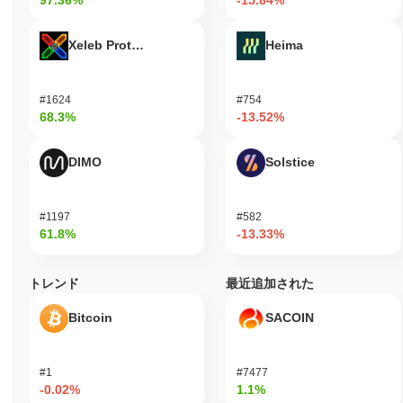
97.36%
-15.84%
Xeleb Protocol
Heima
#1624
#754
68.3%
-13.52%
DIMO
Solstice
#1197
#582
61.8%
-13.33%
トレンド
最近追加された
Bitcoin
SACOIN
#1
#7477
-0.02%
1.1%