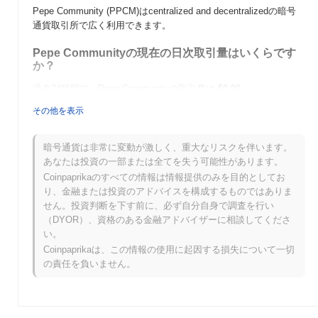
Pepe Community (PPCM)はcentralized and decentralizedの暗号
通貨取引所で広く利用できます。
Pepe Communityの現在の日次取引量はいくらです
か？
過去24時間で、Pepe Communityの取引量は
$0.00
.
その他を表示
Pepe Communityの価格範囲の履歴は何ですか？
史上最高値（ATH）：
$0.0
102
10
暗号通貨は非常に変動が激しく、重大なリスクを伴います。
史上最安値（ATL）：
$0.00
あなたは投資の一部または全てを失う可能性があります。
Coinpaprikaのすべての情報は情報提供のみを目的としてお
Pepe Communityは現在、ATHより
~99.38%
低く取引されていま
り、金融または投資のアドバイスを構成するものではありま
す .
せん。投資判断を下す前に、必ず自分自身で調査を行い
（DYOR）、資格のある金融アドバイザーに相談してくださ
Pepe Communityは、より広範な暗号市場と比較し
い。
てどのようなパフォーマンスですか？
Coinpaprikaは、この情報の使用に起因する損失について一切
過去7日間で、Pepe Communityは
0.00%
上昇し、
0.09%
の上昇を
の責任を負いません。
記録した全体の暗号市場を下回っています。これは、より広範な
市場のモメンタムと比較して、PPCMの価格アクションにおける
一時的な遅れを示しています。