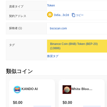
Token
資産タイプ
0x6a...3c2d
コピー
契約アドレス
探検者
(1)
bscscan.com
Binance Coin (BNB) Token (BEP-20)
タグ
(13886)
推奨タグ
類似コイン
KANDO AI
White Blood Cell
$0.00
$0.00