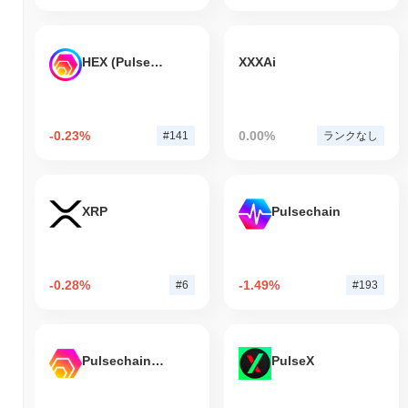
HEX (Pulsechain)
XXXAi
-0.23%
0.00%
#141
ランクなし
XRP
Pulsechain
-0.28%
-1.49%
#6
#193
Pulsechain Bridged HEX (Pulsechain)
PulseX