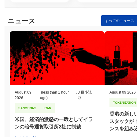
ニュース
すべてのニュース
August 09
(less than 1 hour
,
3 最小読
August 09 2026
2026
ago)
取
TOKENIZATION
SANCTIONS
IRAN
香港の新し
米国、経済的激怒の一環としてイラ
スタックが
ンの暗号通貨取引所2社に制裁
ンスを組み