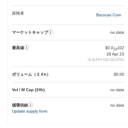
探検者
Bscscan.com
マーケットキャップ
no data
最高値
$0.0
102
10
28 Apr 23
% to ATH (16,134.37%)
ボリューム（２４h）
$0.00
Vol / M Cap (24h)
no data
循環供給
no data
Update supply form