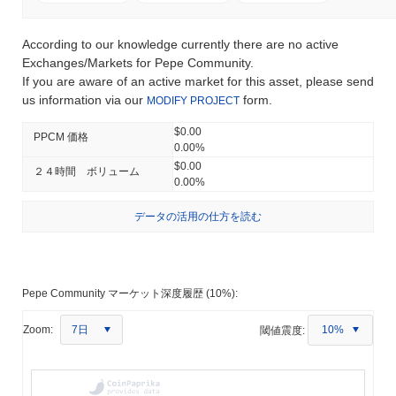
According to our knowledge currently there are no active
Exchanges/Markets for Pepe Community.
If you are aware of an active market for this asset, please send
us information via our
form.
MODIFY PROJECT
$0.00
PPCM 価格
0.00%
$0.00
２４時間 ボリューム
0.00%
データの活用の仕方を読む
Pepe Community マーケット深度履歴 (10%):
7日
Zoom:
閾値震度:
10%