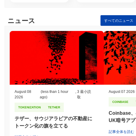
ニュース
すべてのニュース
August 08
(less than 1 hour
,
3 最小読
August 07 2026
2026
ago)
取
COINBASE
TOKENIZATION
TETHER
Coinbas
テザー、サウジアラビアの不動産に
UK暗号ア
トークン化の旗を立てる
記事全体を読む