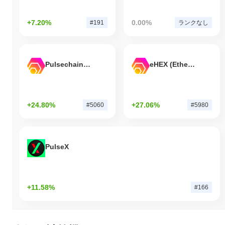
+7.20%
0.00%
#191
ランクなし
Pulsechain Bridged HEX (Pulsechain)
eHEX (Ethereum)
+24.80%
+27.06%
#5060
#5980
PulseX
+11.58%
#166