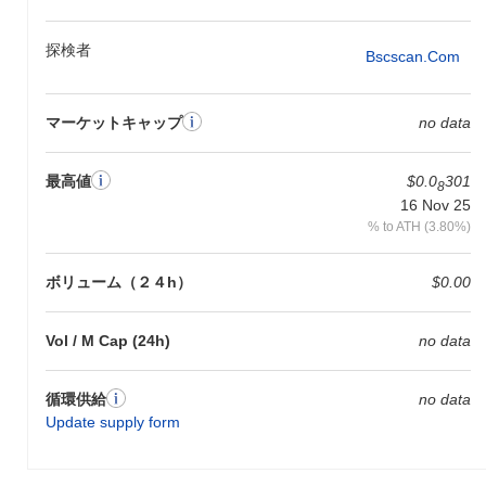
探検者
Bscscan.com
マーケットキャップ
no data
最高値
$0.0
301
8
16 Nov 25
% to ATH (3.80%)
ボリューム（２４h）
$0.00
Vol / M Cap (24h)
no data
循環供給
no data
Update supply form