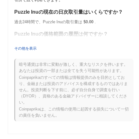
Puzzle Inuの現在の日次取引量はいくらですか？
過去24時間で、Puzzle Inuの取引量は
$0.00
.
Puzzle Inuの価格範囲の履歴は何ですか？
史上最高値（ATH）：
$0.0
301
8
その他を表示
史上最安値（ATL）：
$0.00
Puzzle Inuは現在、ATHより
~3.66%
低く取引されています .
暗号通貨は非常に変動が激しく、重大なリスクを伴います。
あなたは投資の一部または全てを失う可能性があります。
Puzzle Inuは、より広範な暗号市場と比較してどのよ
Coinpaprikaのすべての情報は情報提供のみを目的としてお
うなパフォーマンスですか？
り、金融または投資のアドバイスを構成するものではありま
せん。投資判断を下す前に、必ず自分自身で調査を行い
過去7日間で、Puzzle Inuは
0.00%
上昇し、
0.82%
の上昇を記録し
（DYOR）、資格のある金融アドバイザーに相談してくださ
た全体の暗号市場を下回っています。これは、より広範な市場の
い。
モメンタムと比較して、PINU4の価格アクションにおける一時的
Coinpaprikaは、この情報の使用に起因する損失について一切
な遅れを示しています。
の責任を負いません。