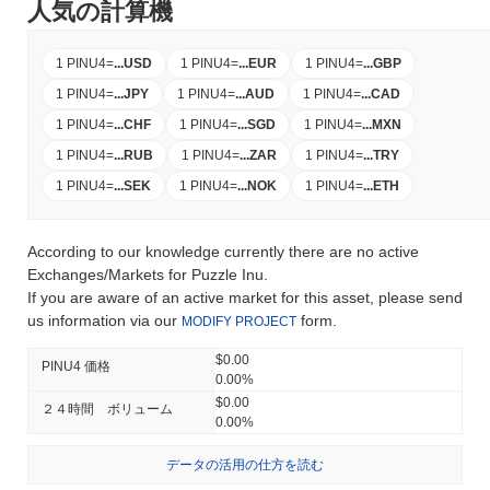
人気の計算機
1 PINU4
=
...
USD
1 PINU4
=
...
EUR
1 PINU4
=
...
GBP
1 PINU4
=
...
JPY
1 PINU4
=
...
AUD
1 PINU4
=
...
CAD
1 PINU4
=
...
CHF
1 PINU4
=
...
SGD
1 PINU4
=
...
MXN
1 PINU4
=
...
RUB
1 PINU4
=
...
ZAR
1 PINU4
=
...
TRY
1 PINU4
=
...
SEK
1 PINU4
=
...
NOK
1 PINU4
=
...
ETH
According to our knowledge currently there are no active
Exchanges/Markets for Puzzle Inu.
If you are aware of an active market for this asset, please send
us information via our
form.
MODIFY PROJECT
$0.00
PINU4 価格
0.00%
$0.00
２４時間 ボリューム
0.00%
データの活用の仕方を読む