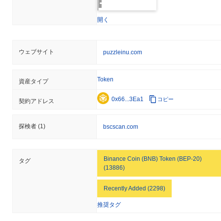
開く
ウェブサイト
puzzleinu.com
Token
資産タイプ
0x66...3Ea1
コピー
契約アドレス
探検者
(1)
bscscan.com
Binance Coin (BNB) Token (BEP-20)
タグ
(13886)
Recently Added (2298)
推奨タグ