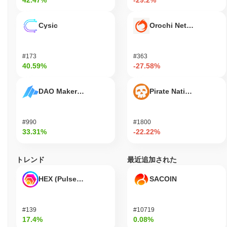
42.47%
-29.2%
Cysic
Orochi Network
#173
#363
40.59%
-27.58%
DAO Maker Token
Pirate Nation Token
#990
#1800
33.31%
-22.22%
トレンド
最近追加された
HEX (Pulsechain)
SACOIN
#139
#10719
17.4%
0.08%