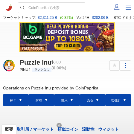
マーケットキャップ:
$2,311.25 B
(0.82%)
Vol 24H:
$202.06 B
BTC ドミナ
Puzzle Inu
$0.00
(0.00%)
PINU4
ランクなし
Operations on Puzzle Inu provided by CoinPaprika
稼ぐ
財布
購入
売る
取引所
0
概要
取引所
/
マーケット
類似コイン
流動性
ウィジット