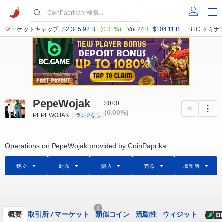
マーケットキャップ:
$2,315.92 B
(0.31%)
Vol 24H:
$104.11 B
BTC ドミナ
PepeWojak
$0.00
(0.00%)
PEPEWOJAK
ランクなし
Operations on PepeWojak provided by CoinPaprika
稼ぐ
財布
購入
売る
取引所
0
概要
取引所
/
マーケット
類似コイン
流動性
ウィジット