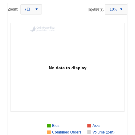
7日
Zoom:
閾値震度:
10%
No data to display
Bids
Asks
Combined Orders
Volume (24h)