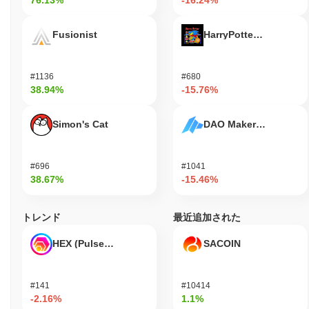
76.13%
-16.24%
Fusionist
HarryPotterObamaSoni
#1136
#680
38.94%
-15.76%
Simon's Cat
DAO Maker Token
#696
#1041
38.67%
-15.46%
トレンド
最近追加された
HEX (Pulsechain)
SACOIN
#141
#10414
-2.16%
1.1%