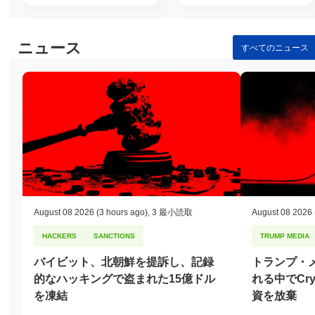
ニュース
すべてのニュース
August 08 2026
(3 hours ago)
,
3 最小読取
August 08 2026
HACKERS
SANCTIONS
TRUMP MEDIA
バイビット、北朝鮮を提訴し、記録
トランプ・
的なハッキングで盗まれた15億ドル
れる中でCry
を凍結
資を放棄