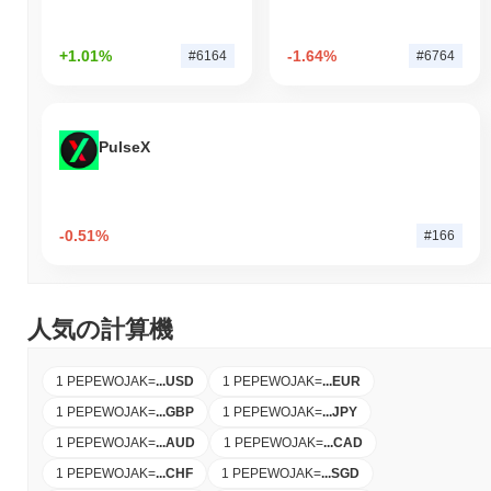
+1.01%
-1.64%
#6164
#6764
PulseX
-0.51%
#166
人気の計算機
1 PEPEWOJAK
=
...
USD
1 PEPEWOJAK
=
...
EUR
1 PEPEWOJAK
=
...
GBP
1 PEPEWOJAK
=
...
JPY
1 PEPEWOJAK
=
...
AUD
1 PEPEWOJAK
=
...
CAD
1 PEPEWOJAK
=
...
CHF
1 PEPEWOJAK
=
...
SGD