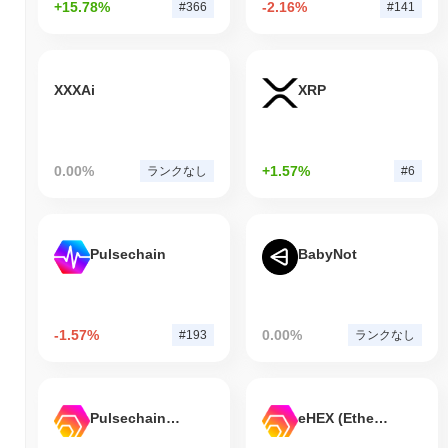
+15.78%
-2.16%
#366
#141
XXXAi
XRP
0.00%
+1.57%
ランクなし
#6
Pulsechain
BabyNot
-1.57%
0.00%
#193
ランクなし
Pulsechain Bridged HEX (Pulsechain)
eHEX (Ethereum)