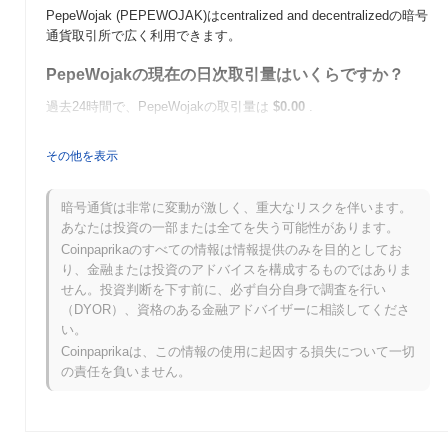
PepeWojak (PEPEWOJAK)はcentralized and decentralizedの暗号
通貨取引所で広く利用できます。
PepeWojakの現在の日次取引量はいくらですか？
過去24時間で、PepeWojakの取引量は
$0.00
.
PepeWojakの価格範囲の履歴は何ですか？
その他を表示
史上最高値（ATH）：
$0.0
212
9
史上最安値（ATL）：
$0.00
暗号通貨は非常に変動が激しく、重大なリスクを伴います。
あなたは投資の一部または全てを失う可能性があります。
PepeWojakは現在、ATHより
~62.15%
低く取引されています .
Coinpaprikaのすべての情報は情報提供のみを目的としてお
り、金融または投資のアドバイスを構成するものではありま
PepeWojakは、より広範な暗号市場と比較してどの
せん。投資判断を下す前に、必ず自分自身で調査を行い
ようなパフォーマンスですか？
（DYOR）、資格のある金融アドバイザーに相談してくださ
過去7日間で、PepeWojakは
0.00%
上昇し、
0.31%
の上昇を記録し
い。
た全体の暗号市場を下回っています。これは、より広範な市場の
Coinpaprikaは、この情報の使用に起因する損失について一切
モメンタムと比較して、PEPEWOJAKの価格アクションにおける
の責任を負いません。
一時的な遅れを示しています。