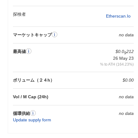
探検者
Etherscan.io
マーケットキャップ
no data
最高値
$0.0
212
9
26 May 23
% to ATH (164.23%)
ボリューム（２４h）
$0.00
Vol / M Cap (24h)
no data
循環供給
no data
Update supply form