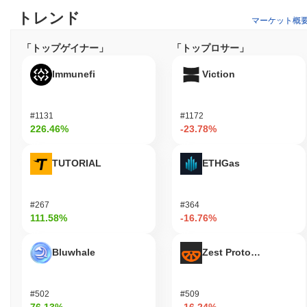
トレンド
マーケット概
「トップゲイナー」
「トップロサー」
Immunefi
Viction
#1131
#1172
226.46%
-23.78%
TUTORIAL
ETHGas
#267
#364
111.58%
-16.76%
Bluwhale
Zest Protocol
#502
#509