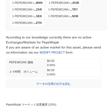
1 PEPEWOJAK
=
...
MXN
1 PEPEWOJAK
=
...
RUB
1 PEPEWOJAK
=
...
ZAR
1 PEPEWOJAK
=
...
TRY
1 PEPEWOJAK
=
...
SEK
1 PEPEWOJAK
=
...
NOK
1 PEPEWOJAK
=
...
ETH
According to our knowledge currently there are no active
Exchanges/Markets for PepeWojak.
If you are aware of an active market for this asset, please send
us information via our
form.
MODIFY PROJECT
$0.00
PEPEWOJAK 価格
0.00%
$0.00
２４時間 ボリューム
0.00%
データの活用の仕方を読む
PepeWojak マーケット深度履歴 (10%):