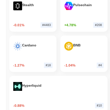
Stealth
Pulsechain
-0.01%
+4.78%
#4483
#208
Cardano
BNB
-1.27%
-1.04%
#18
#4
Hyperliquid
-0.88%
#10