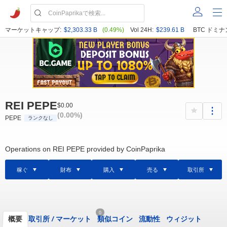
マーケットキャップ:
$2,303.33 B
(0.49%)
Vol 24H:
$239.61 B
BTC ドミナ
REI PEPE
$0.00
(0.00%)
PEPE
ランクなし
Operations on REI PEPE provided by CoinPaprika
稼ぐ
財布
購入
売る
取引所
0
概要
取引所
/
マーケット
類似コイン
流動性
ウィジット