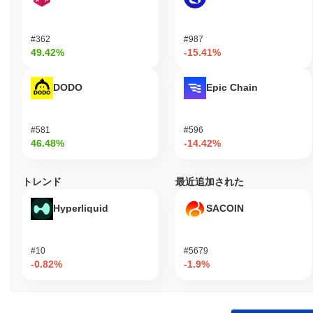
#362
#987
49.42%
-15.41%
DODO
Epic Chain
#581
#596
46.48%
-14.42%
トレンド
最近追加された
Hyperliquid
SACOIN
#10
#5679
-0.82%
-1.9%