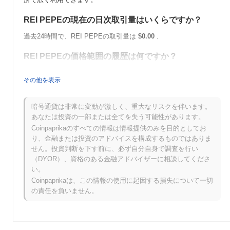
REI PEPEの現在の日次取引量はいくらですか？
過去24時間で、REI PEPEの取引量は
$0.00
.
REI PEPEの価格範囲の履歴は何ですか？
史上最高値（ATH）：
$20.00
その他を表示
史上最安値（ATL）：
$0.00
REI PEPEは現在、ATHより
~99.82%
低く取引されています .
暗号通貨は非常に変動が激しく、重大なリスクを伴います。
あなたは投資の一部または全てを失う可能性があります。
REI PEPEは、より広範な暗号市場と比較してどのよ
Coinpaprikaのすべての情報は情報提供のみを目的としてお
うなパフォーマンスですか？
り、金融または投資のアドバイスを構成するものではありま
せん。投資判断を下す前に、必ず自分自身で調査を行い
過去7日間で、REI PEPEは
0.00%
上昇し、
0.49%
の上昇を記録し
（DYOR）、資格のある金融アドバイザーに相談してくださ
た全体の暗号市場を下回っています。これは、より広範な市場の
い。
モメンタムと比較して、PEPEの価格アクションにおける一時的
な遅れを示しています。
Coinpaprikaは、この情報の使用に起因する損失について一切
の責任を負いません。