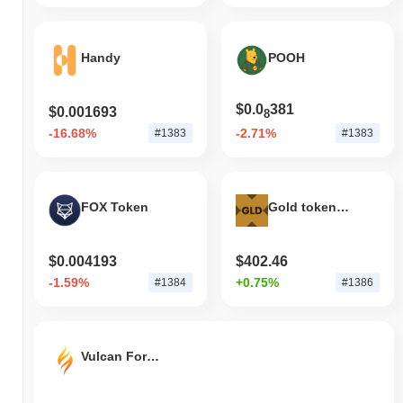
Handy
POOH
$0.0
381
$0.001693
8
-16.68%
-2.71%
#1383
#1383
FOX Token
Gold tokenized ETF (xStock)
$0.004193
$402.46
-1.59%
+0.75%
#1384
#1386
Vulcan Forged