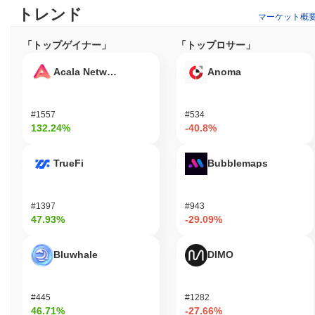
トレンド
マーケット概
「トップゲイナー」
「トップロサー」
Acala Network
Anoma
#1557
#534
132.24%
-40.8%
TrueFi
Bubblemaps
#1397
#943
47.93%
-29.09%
Bluwhale
DIMO
#445
#1282
46.71%
-27.66%