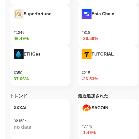
Superfortune
Epic Chain
#1249
#818
46.49%
-26.59%
ETHGas
TUTORIAL
#350
#215
37.66%
-26.53%
トレンド
最近追加された
XXXAi
SACOIN
no rank
no data
#7779
-1.49%