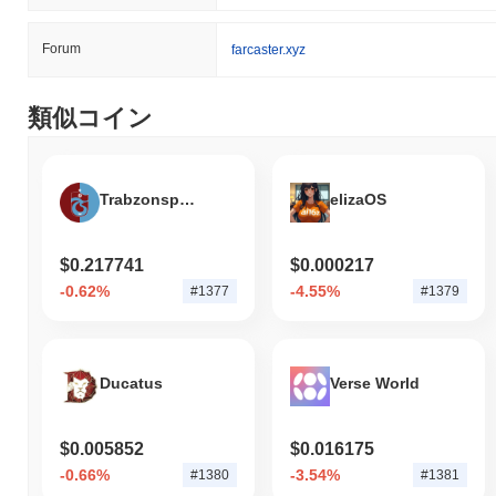
Forum
farcaster.xyz
類似コイン
Trabzonspor Fan Token
elizaOS
$0.217741
$0.000217
-0.62%
-4.55%
#1377
#1379
Ducatus
Verse World
$0.005852
$0.016175
-0.66%
-3.54%
#1380
#1381