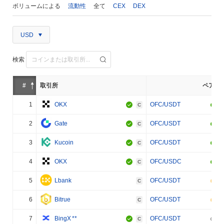
ボリュームによる
流動性
全て
CEX
DEX
USD
検索
#
取引所
ペア
1
OKX
OFC/USDT
C
2
Gate
OFC/USDT
C
3
Kucoin
OFC/USDT
C
4
OKX
OFC/USDC
C
5
Lbank
OFC/USDT
C
6
Bitrue
OFC/USDT
C
7
BingX
**
OFC/USDT
C