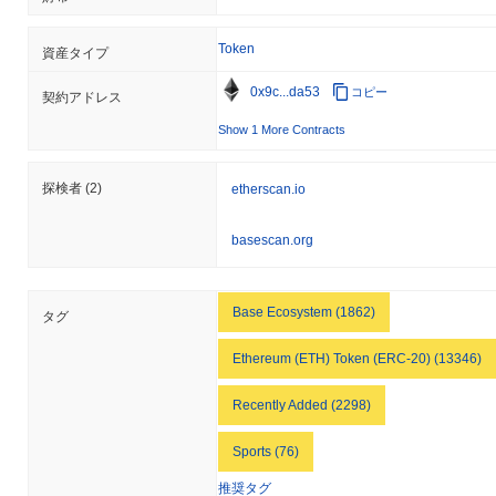
Token
資産タイプ
0x9c...da53
コピー
契約アドレス
Show 1 More Contracts
探検者
(2)
etherscan.io
basescan.org
Base Ecosystem (1862)
タグ
Ethereum (ETH) Token (ERC-20) (13346)
Recently Added (2298)
Sports (76)
推奨タグ