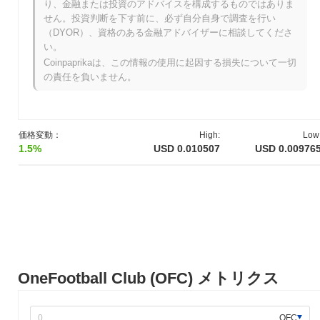
り、金融または投資のアドバイスを構成するものではありま
史上最安値（ATL）：
NaN
せん。投資判断を下す前に、必ず自分自身で調査を行い
（DYOR）、資格のある金融アドバイザーに相談してくださ
OneFootball Club は現在、ATHより
~86.72%
低く取引されていま
い。
す .
Coinpaprikaは、この情報の使用に起因する損失について一切
の責任を負いません。
OneFootball Club の現在の時価総額はいくらです
か？
OneFootball Club の時価総額は約
$1,636,356.00
、市場規模で世界
第1376位にランクされています。この数字は、161 274 670の
価格変動：
High:
Low
OFCトークンの流通供給量に基づいて計算されています。
1.5%
USD 0.010507
USD 0.00976
OneFootball Club は、より広範な暗号市場と比較し
てどのようなパフォーマンスですか？
過去7日間で、OneFootball Club は
0.80%
下落し、
1.54%
の下落を
記録した全体の暗号市場を上回っています。これは、より広範な
市場のモメンタムと比較して、OFCの価格アクションにおける強
いパフォーマンスを示しています。
OneFootball Club (OFC) メトリクス
OFC