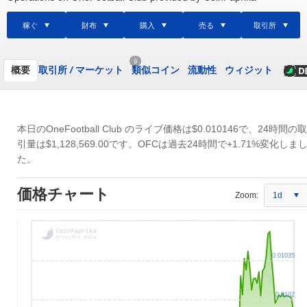
稼ぐ
財布
購入
売る
取引所
9
概要
取引所
/
マーケット
類似コイン
流動性
ウィジット
本日のOneFootball Club のライブ価格は
$0.010146
で、24時間の取
引量は
$1,128,569.00
です。OFCは過去24時間で+1.71%変化しま
た。
価格チャート
Zoom:
1d
0.01035
0.0102