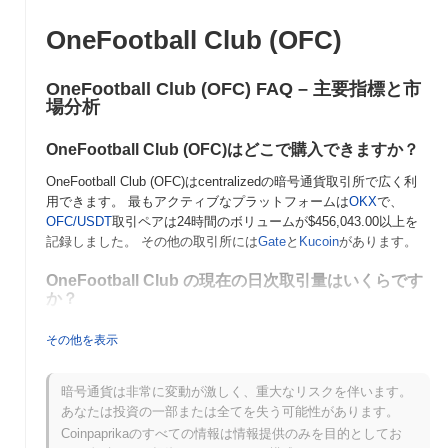
OneFootball Club (OFC)
OneFootball Club (OFC) FAQ – 主要指標と市
場分析
OneFootball Club (OFC)はどこで購入できますか？
OneFootball Club (OFC)はcentralizedの暗号通貨取引所で広く利
用できます。 最もアクティブなプラットフォームは
OKX
で、
OFC/USDT
取引ペアは24時間のボリュームが
$456,043.00
以上を
記録しました。 その他の取引所には
Gate
と
Kucoin
があります。
OneFootball Club の現在の日次取引量はいくらです
か？
過去24時間で、OneFootball Club の取引量は
$1,128,569.00
, 前
その他を表示
日と比較して
46.87%
の増加を示しています。これは、取引活動の
短期的な増加を示唆しています。
暗号通貨は非常に変動が激しく、重大なリスクを伴います。
OneFootball Club の価格範囲の履歴は何ですか？
あなたは投資の一部または全てを失う可能性があります。
Coinpaprikaのすべての情報は情報提供のみを目的としてお
史上最高値（ATH）：
$0.076460