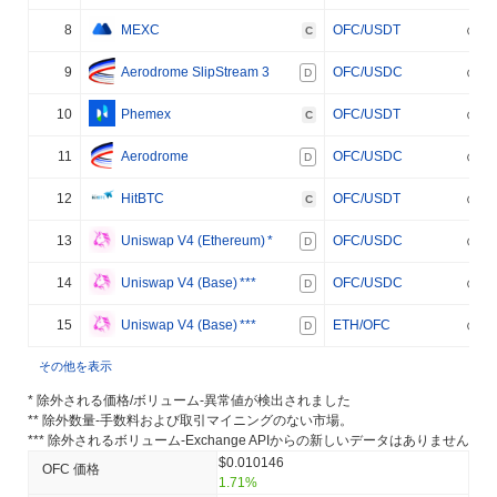
8
MEXC
OFC/USDT
C
9
Aerodrome SlipStream 3
OFC/USDC
D
10
Phemex
OFC/USDT
C
11
Aerodrome
OFC/USDC
D
12
HitBTC
OFC/USDT
C
13
Uniswap V4 (Ethereum)
*
OFC/USDC
D
14
Uniswap V4 (Base)
***
OFC/USDC
D
15
Uniswap V4 (Base)
***
ETH/OFC
D
その他を表示
* 除外される価格/ボリューム-異常値が検出されました
** 除外数量-手数料および取引マイニングのない市場。
*** 除外されるボリューム-Exchange APIからの新しいデータはありません
$0.010146
OFC 価格
1.71%