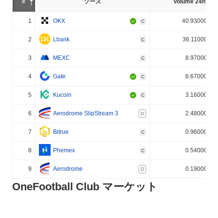
#
ソース
Volume 24h (%)
1
OKX
40.930000%
C
2
Lbank
36.110000%
C
3
MEXC
8.970000%
C
4
Gate
6.670000%
C
5
Kucoin
3.160000%
C
6
Aerodrome SlipStream 3
2.480000%
D
7
Bitrue
0.960000%
C
8
Phemex
0.540000%
C
9
Aerodrome
0.190000%
D
OneFootball Club マーケット