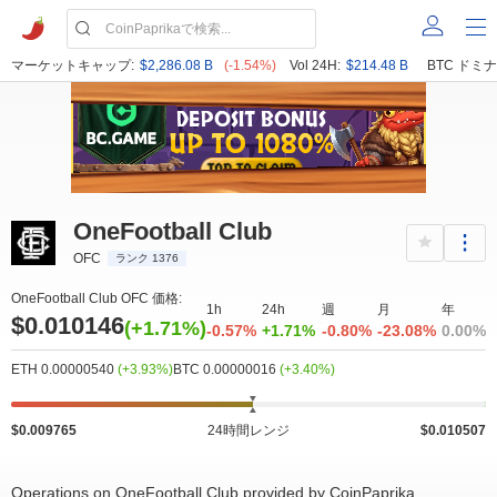
マーケットキャップ:
$2,286.08 B
(-1.54%)
Vol 24H:
$214.48 B
BTC ドミナ
OneFootball Club
OFC
ランク 1376
OneFootball Club OFC 価格:
1h
24h
週
月
年
$0.010146
(+1.71%)
-0.57%
+1.71%
-0.80%
-23.08%
0.00%
ETH 0.00000540
(+3.93%)
BTC 0.00000016
(+3.40%)
$0.009765
24時間レンジ
$0.010507
Operations on OneFootball Club provided by CoinPaprika