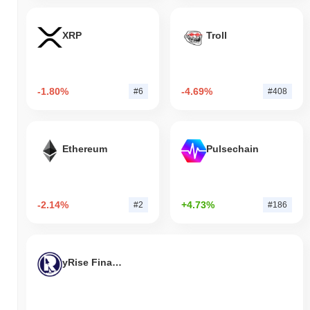
XRP
Troll
-1.80%
-4.69%
#6
#408
Ethereum
Pulsechain
-2.14%
+4.73%
#2
#186
yRise Finance