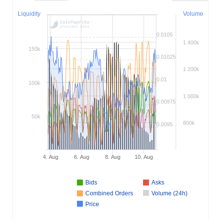
Liquidity
Volume
0.0105
1 400k
150k
0.01025
1 200k
0.01
100k
1 000k
0.00975
50k
800k
0.0095
4. Aug
6. Aug
8. Aug
10. Aug
Bids
Asks
Combined Orders
Volume (24h)
Price