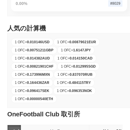
0.00%
#8029
人気の計算機
1 OFC
=
0.010146
USD
1 OFC
=
0.00879021
EUR
1 OFC
=
0.00751211
GBP
1 OFC
=
1.6147
JPY
1 OFC
=
0.014382
AUD
1 OFC
=
0.014150
CAD
1 OFC
=
0.00821901
CHF
1 OFC
=
0.012995
SGD
1 OFC
=
0.173996
MXN
1 OFC
=
0.837070
RUB
1 OFC
=
0.164436
ZAR
1 OFC
=
0.484115
TRY
1 OFC
=
0.096417
SEK
1 OFC
=
0.096353
NOK
1 OFC
=
0.00000540
ETH
OneFootball Club 取引所