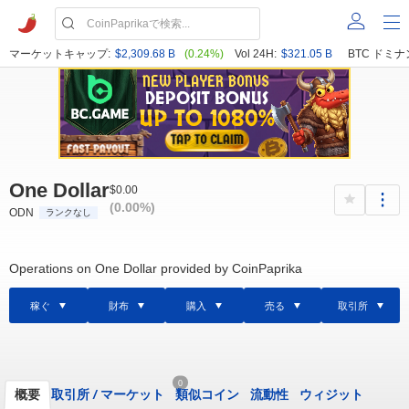
マーケットキャップ:
$2,309.68 B
(0.24%)
Vol 24H:
$321.05 B
BTC ドミナ
One Dollar
$0.00
(0.00%)
ODN
ランクなし
Operations on One Dollar provided by CoinPaprika
稼ぐ
財布
購入
売る
取引所
0
概要
取引所
/
マーケット
類似コイン
流動性
ウィジット