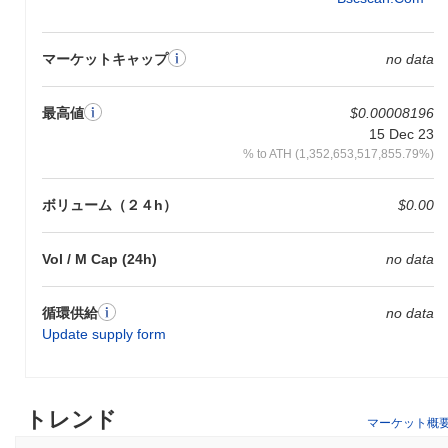
マーケットキャップ
no data
最高値
$0.00008196
15 Dec 23
% to ATH (1,352,653,517,855.79%)
ボリューム（２４h）
$0.00
Vol / M Cap (24h)
no data
循環供給
no data
Update supply form
トレンド
マーケット概