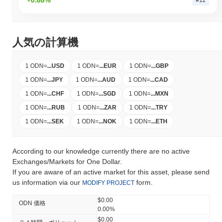
人気の計算機
1 ODN
=
...
USD
1 ODN
=
...
EUR
1 ODN
=
...
GBP
1 ODN
=
...
JPY
1 ODN
=
...
AUD
1 ODN
=
...
CAD
1 ODN
=
...
CHF
1 ODN
=
...
SGD
1 ODN
=
...
MXN
1 ODN
=
...
RUB
1 ODN
=
...
ZAR
1 ODN
=
...
TRY
1 ODN
=
...
SEK
1 ODN
=
...
NOK
1 ODN
=
...
ETH
According to our knowledge currently there are no active
Exchanges/Markets for One Dollar.
If you are aware of an active market for this asset, please send
us information via our
form.
MODIFY PROJECT
$0.00
ODN 価格
0.00%
$0.00