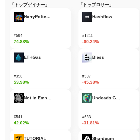
「トップゲイナー」
「トップロサー」
HarryPotterObamaSonic10Inu (ETH)
Hashflow
#594
#1211
74.88%
-60.24%
ETHGas
Bless
#358
#537
53.98%
-45.38%
Not in Employment, Education, or Training
Undeads Games
#541
#533
42.02%
-31.81%
TUTORIAL
Shardeum