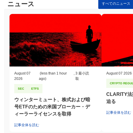
ニュース
すべてのニュース
August 07
(less than 1 hour
,
3 最小読
August 07 2026
2026
ago)
取
CRYPTO REGUL
SEC
ETFS
CLARIT
ウィンターミュート、株式および暗
迫る
号ETFのための米国ブローカー・デ
記事全体を読む
ィーラーライセンスを取得
記事全体を読む