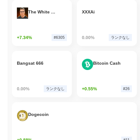
The White Bull
XXXAi
+7.34%
0.00%
#6305
ランクなし
Bangsat 666
Bitcoin Cash
0.00%
+0.55%
ランクなし
#26
Dogecoin
+0.88%
#11