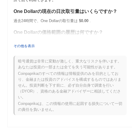
One Dollarの現在の日次取引量はいくらですか？
過去24時間で、One Dollarの取引量は
$0.00
.
One Dollarの価格範囲の履歴は何ですか？
史上最高値（ATH）：
$0.00008196
その他を表示
史上最安値（ATL）：
$0.00
One Dollarは現在、ATHより
~100.00%
低く取引されています .
暗号通貨は非常に変動が激しく、重大なリスクを伴います。
あなたは投資の一部または全てを失う可能性があります。
One Dollarは、より広範な暗号市場と比較してどの
Coinpaprikaのすべての情報は情報提供のみを目的としてお
ようなパフォーマンスですか？
り、金融または投資のアドバイスを構成するものではありま
せん。投資判断を下す前に、必ず自分自身で調査を行い
過去7日間で、One Dollarは
0.00%
上昇し、
0.24%
の上昇を記録し
（DYOR）、資格のある金融アドバイザーに相談してくださ
た全体の暗号市場を下回っています。これは、より広範な市場の
い。
モメンタムと比較して、ODNの価格アクションにおける一時的な
遅れを示しています。
Coinpaprikaは、この情報の使用に起因する損失について一切
の責任を負いません。