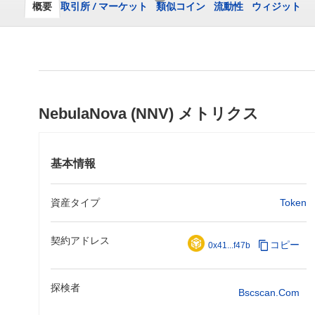
概要
取引所
/
マーケット
類似コイン
流動性
ウィジット
NebulaNova (NNV) メトリクス
基本情報
資産タイプ
Token
契約アドレス
コピー
0x41...f47b
探検者
Bscscan.com