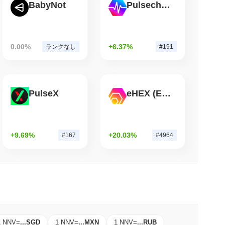
BabyNot
Pulsechain
小読取
ームを上回った後、自社のビットコインブリッジを
0.00%
+6.37%
ランクなし
#191
PulseX
eHEX (Ethereum)
+9.69%
+20.03%
#167
#4964
1 NNV
=
...
SGD
1 NNV
=
...
MXN
1 NNV
=
...
RUB