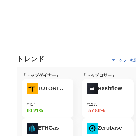
トレンド
マーケット概
「トップゲイナー」
「トップロサー」
TUTORIAL
Hashflow
#417
#1215
60.21%
-57.86%
ETHGas
Zerobase