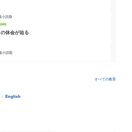
 最小読取
TORS
8月の休会が迫る
 最小読取
金のトークン化に向けた銀行レースに参加
すべての教育
 最小読取
例：
English
.
達、物流大手AZ-COM Maruwaが円ステーブルコ
 最小読取