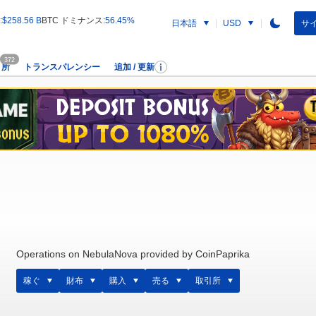
:
$258.56 B
BTC ドミナンス:
56.45%
日本語
サイ
USD
372
引所
トランスパレンシー
追加 / 更新
Operations on NebulaNova provided by CoinPaprika
稼ぐ
財布
購入
売る
取引所