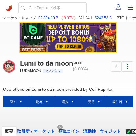
マーケットキャップ:
$2,304.10 B
(-0.07%)
Vol 24H:
$242.58 B
BTC ドミナ
Lumi to da moon
$0.00
(0.00%)
LUDAMOON
ランクなし
Operations on Lumi to da moon provided by CoinPaprika
稼ぐ
財布
購入
売る
取引所
0
概要
取引所
/
マーケット
類似コイン
流動性
ウィジット