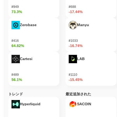
#949
#688
73.3%
-17.44%
Zerobase
Manyu
#416
#1033
64.82%
-16.74%
Cartesi
LAB
#489
#1110
56.1%
-15.45%
トレンド
最近追加された
Hyperliquid
SACOIN