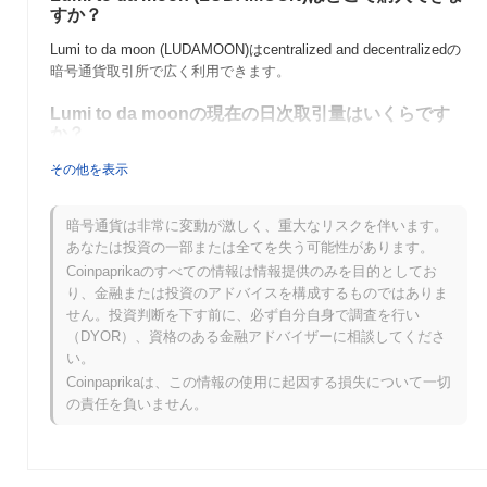
すか？
Lumi to da moon (LUDAMOON)はcentralized and decentralizedの
暗号通貨取引所で広く利用できます。
Lumi to da moonの現在の日次取引量はいくらです
か？
過去24時間で、Lumi to da moonの取引量は
$0.00
.
その他を表示
Lumi to da moonの価格範囲の履歴は何ですか？
暗号通貨は非常に変動が激しく、重大なリスクを伴います。
史上最高値（ATH）：
$0.007913
あなたは投資の一部または全てを失う可能性があります。
史上最安値（ATL）：
$0.00
Coinpaprikaのすべての情報は情報提供のみを目的としてお
り、金融または投資のアドバイスを構成するものではありま
Lumi to da moonは現在、ATHより
~84.10%
低く取引されています
せん。投資判断を下す前に、必ず自分自身で調査を行い
.
（DYOR）、資格のある金融アドバイザーに相談してくださ
い。
Lumi to da moonは、より広範な暗号市場と比較し
Coinpaprikaは、この情報の使用に起因する損失について一切
てどのようなパフォーマンスですか？
の責任を負いません。
過去7日間で、Lumi to da moonは
0.00%
上昇し、
0.07%
の下落を
記録した全体の暗号市場を上回っています。これは、より広範な
市場のモメンタムと比較して、LUDAMOONの価格アクションに