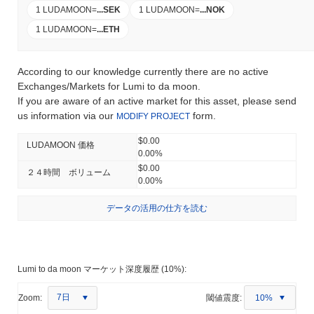
1 LUDAMOON
=
...
SEK
1 LUDAMOON
=
...
NOK
1 LUDAMOON
=
...
ETH
According to our knowledge currently there are no active
Exchanges/Markets for Lumi to da moon.
If you are aware of an active market for this asset, please send
us information via our
form.
MODIFY PROJECT
$0.00
LUDAMOON 価格
0.00%
$0.00
２４時間 ボリューム
0.00%
データの活用の仕方を読む
Lumi to da moon マーケット深度履歴 (10%):
7日
Zoom:
閾値震度:
10%