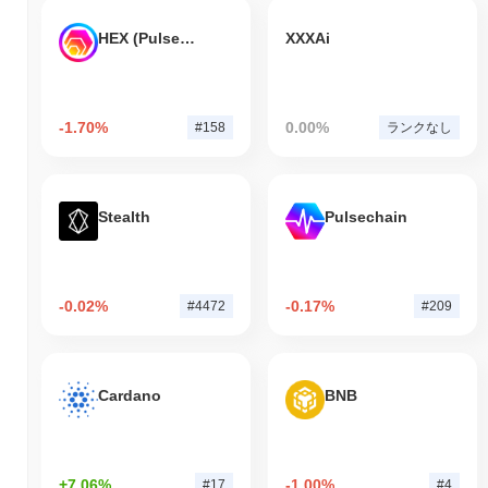
HEX (Pulsechain)
XXXAi
-1.70%
0.00%
#158
ランクなし
Stealth
Pulsechain
-0.02%
-0.17%
#4472
#209
Cardano
BNB
+7.06%
-1.00%
#17
#4