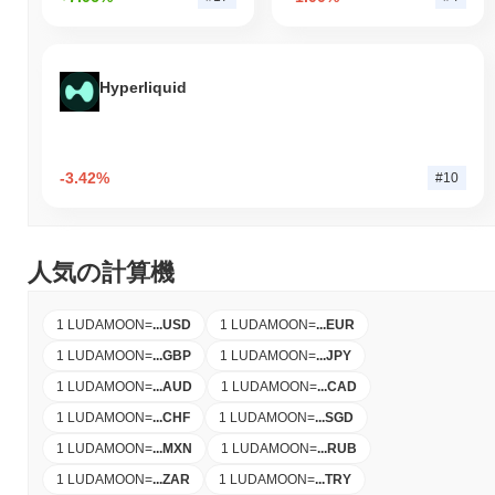
Hyperliquid
-3.42%
#10
人気の計算機
1 LUDAMOON
=
...
USD
1 LUDAMOON
=
...
EUR
1 LUDAMOON
=
...
GBP
1 LUDAMOON
=
...
JPY
1 LUDAMOON
=
...
AUD
1 LUDAMOON
=
...
CAD
1 LUDAMOON
=
...
CHF
1 LUDAMOON
=
...
SGD
1 LUDAMOON
=
...
MXN
1 LUDAMOON
=
...
RUB
1 LUDAMOON
=
...
ZAR
1 LUDAMOON
=
...
TRY