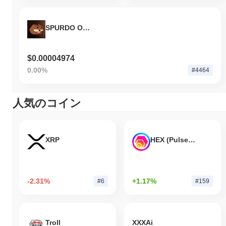
SPURDO ON ETH
$0.00004974
0.00%
#4464
人気のコイン
XRP
HEX (Pulsechain)
-2.31%
+1.17%
#6
#159
Troll
XXXAi