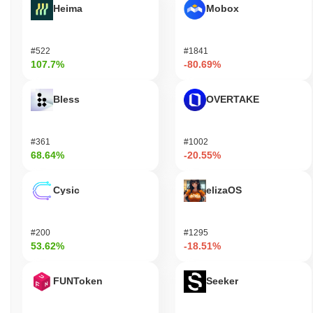
Heima
Mobox
#522
#1841
107.7%
-80.69%
Bless
OVERTAKE
#361
#1002
68.64%
-20.55%
Cysic
elizaOS
#200
#1295
53.62%
-18.51%
FUNToken
Seeker