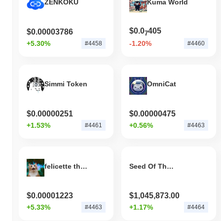
ZENKOKU
Kuma World
$0.0
405
$0.00003786
7
+5.30%
-1.20%
#4458
#4460
Simmi Token
OmniCat
$0.00000251
$0.00000475
+1.53%
+0.56%
#4461
#4463
felicette the space cat
Seed Of The Universe
$0.00001223
$1,045,873.00
+5.33%
+1.17%
#4463
#4464