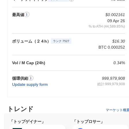
最高値
$0.002161
09 Apr 26
% to ATH (44,589.85%)
ボリューム（２４h）
$16.30
ランク 7527
BTC 0.000252
Vol / M Cap (24h)
0.34%
循環供給
999,979,908
Update supply form
総計:999,979,908
トレンド
マーケット概
「トップゲイナー」
「トップロサー」