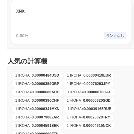
XNX
0.00%
ランクなし
人気の計算機
1 IROHA
=
0.00000484
USD
1 IROHA
=
0.00000419
EUR
1 IROHA
=
0.00000359
GBP
1 IROHA
=
0.00076293
JPY
1 IROHA
=
0.00000686
AUD
1 IROHA
=
0.00000678
CAD
1 IROHA
=
0.00000390
CHF
1 IROHA
=
0.00000620
SGD
1 IROHA
=
0.00008341
MXN
1 IROHA
=
0.00039165
RUB
1 IROHA
=
0.00007900
ZAR
1 IROHA
=
0.00023020
TRY
1 IROHA
=
0.00004591
SEK
1 IROHA
=
0.00004615
NOK
1 IROHA
=
0.00000000
ETH