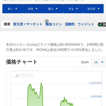
稼ぐ
財布
購入
売る
取引所
1
概要
取引所
/
マーケット
類似コイン
流動性
ウィジット
本日のイロハ (Iroha)のライブ価格は
$0.00000484
で、24時間の取
引量は
$16.30
です。IROHAは過去24時間で+0.59%変化しました。
価格チャート
Zoom:
1d
0.000004875
0.00000485