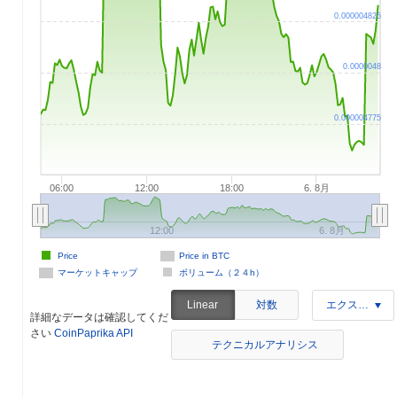
0.000004825
0.0000048
0.000004775
06:00
12:00
18:00
6. 8月
12:00
6. 8月
Price
Price in BTC
マーケットキャップ
ボリューム（２４h）
対数
Linear
エクスポート
詳細なデータは確認してくだ
さい
CoinPaprika API
テクニカルアナリシス