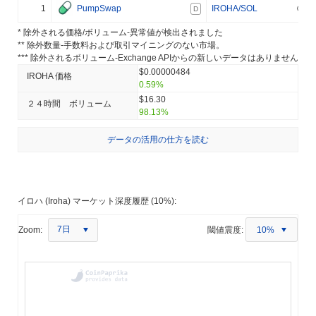
1
PumpSwap
IROHA/SOL
D
* 除外される価格/ボリューム-異常値が検出されました
** 除外数量-手数料および取引マイニングのない市場。
*** 除外されるボリューム-Exchange APIからの新しいデータはありません
$0.00000484
IROHA 価格
0.59%
$16.30
２４時間 ボリューム
98.13%
データの活用の仕方を読む
イロハ (Iroha) マーケット深度履歴 (10%):
7日
Zoom:
閾値震度:
10%