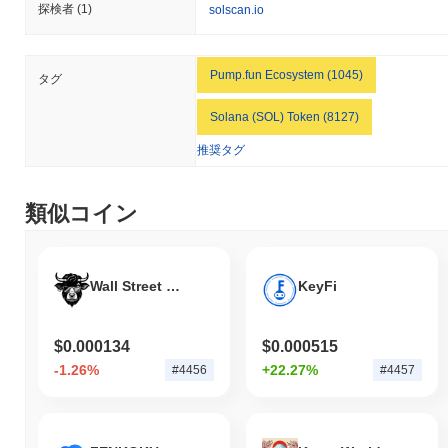
探検者
(1)
solscan.io
Pump.fun Ecosystem (1045)
タグ
Solana (SOL) Token (8127)
推奨タグ
類似コイン
Wall Street Memes
KeyFi
$0.000134
$0.000515
-1.26%
+22.27%
#4456
#4457