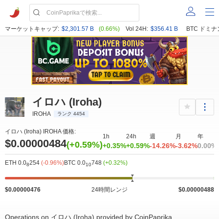
マーケットキャップ:
$2,301.57 B
(0.66%)
Vol 24H:
$356.41 B
BTC ドミナ
イロハ (Iroha)
IROHA
ランク 4454
イロハ (Iroha) IROHA 価格:
1h
24h
週
月
年
$0.00000484
(+0.59%)
+0.35%
+0.59%
-14.26%
-3.62%
0.00%
ETH 0.0
254
(-0.96%)
BTC 0.0
748
(+0.32%)
8
10
$0.00000476
24時間レンジ
$0.00000488
Operations on イロハ (Iroha) provided by CoinPaprika