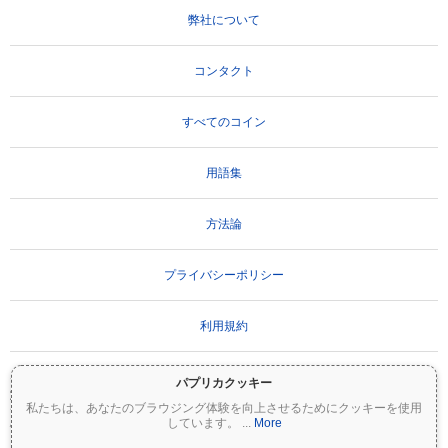
弊社について
コンタクト
すべてのコイン
用語集
方法論
プライバシーポリシー
利用規約
パプリカクッキー
重要な免責事項：
暗号資産は非常にボラティリティが高く、重大なリスクを伴いま
私たちは、あなたのブラウジング体験を向上させるためにクッキーを使用
す。投資額の一部または全額を失う可能性があります。Coinpaprikaのすべての情報は
しています。
...
More
情報提供のみを目的としており、財務または投資のアドバイスを構成するものではあ
りません。投資判断を行う前に、必ずご自身で調査（DYOR）を行い、資格のあるファ