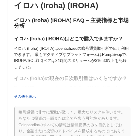
イロハ (Iroha) (IROHA)
イロハ (Iroha) (IROHA) FAQ – 主要指標と市場
分析
イロハ (Iroha) (IROHA)はどこで購入できますか？
イロハ (Iroha) (IROHA)はcentralizedの暗号通貨取引所で広く利用
できます。 最もアクティブなプラットフォームはPumpSwapで、
IROHA/SOL取引ペアは24時間のボリュームが
$16.30
以上を記録
しました。
イロハ (Iroha)の現在の日次取引量はいくらですか？
過去24時間で、イロハ (Iroha)の取引量は
$16.30
, 前日と比較して
98.13%
の増加を示しています。これは、取引活動の短期的な増加
その他を表示
を示唆しています。
イロハ (Iroha)の価格範囲の履歴は何ですか？
暗号通貨は非常に変動が激しく、重大なリスクを伴います。
あなたは投資の一部または全てを失う可能性があります。
史上最高値（ATH）：
$0.002161
Coinpaprikaのすべての情報は情報提供のみを目的としてお
史上最安値（ATL）：
NaN
り、金融または投資のアドバイスを構成するものではありま