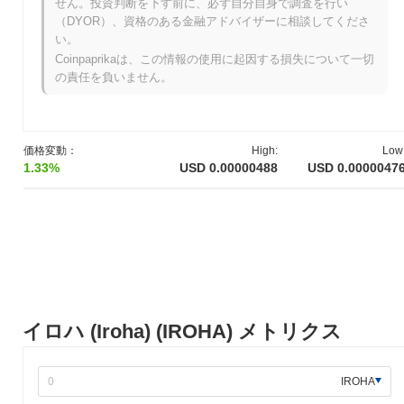
せん。投資判断を下す前に、必ず自分自身で調査を行い
イロハ (Iroha)は現在、ATHより
~99.78%
低く取引されています .
（DYOR）、資格のある金融アドバイザーに相談してくださ
い。
イロハ (Iroha)の現在の時価総額はいくらですか？
Coinpaprikaは、この情報の使用に起因する損失について一切
イロハ (Iroha)の時価総額は約
$4,837.00
、市場規模で世界第4454
の責任を負いません。
位にランクされています。この数字は、999 979 908のIROHAト
ークンの流通供給量に基づいて計算されています。
イロハ (Iroha)は、より広範な暗号市場と比較してど
価格変動：
High:
Low
のようなパフォーマンスですか？
1.33%
USD 0.00000488
USD 0.0000047
過去7日間で、イロハ (Iroha)は
14.26%
下落し、
0.66%
の上昇を記
録した全体の暗号市場を下回っています。これは、より広範な市
場のモメンタムと比較して、IROHAの価格アクションにおける一
時的な遅れを示しています。
イロハ (Iroha) (IROHA) メトリクス
IROHA