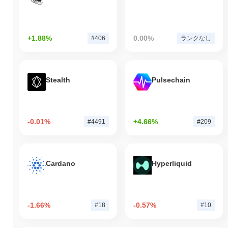
+1.88%
0.00%
#406
ランクなし
Stealth
Pulsechain
-0.01%
+4.66%
#4491
#209
Cardano
Hyperliquid
-1.66%
-0.57%
#18
#10