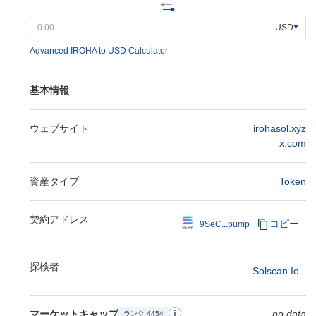
USD
Advanced IROHA to USD Calculator
基本情報
ウェブサイト
irohasol.xyz
x.com
資産タイプ
Token
契約アドレス
コピー
9SeC...pump
探検者
Solscan.io
マーケットキャップ
no data
ランク 4454