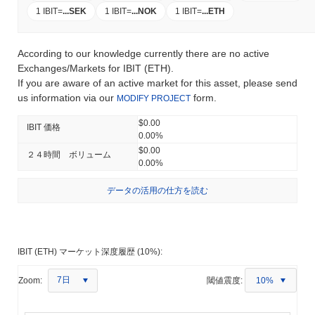
1 IBIT
=
...
SEK
1 IBIT
=
...
NOK
1 IBIT
=
...
ETH
According to our knowledge currently there are no active
Exchanges/Markets for IBIT (ETH).
If you are aware of an active market for this asset, please send
us information via our
form.
MODIFY PROJECT
$0.00
IBIT 価格
0.00%
$0.00
２４時間 ボリューム
0.00%
データの活用の仕方を読む
IBIT (ETH) マーケット深度履歴 (10%):
7日
Zoom:
閾値震度:
10%