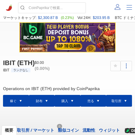
マーケットキャップ:
$2,300.87 B
(0.23%)
Vol 24H:
$203.95 B
BTC ドミナ
IBIT (ETH)
$0.00
(0.00%)
IBIT
ランクなし
Operations on IBIT (ETH) provided by CoinPaprika
稼ぐ
財布
購入
売る
取引所
0
概要
取引所
/
マーケット
類似コイン
流動性
ウィジット