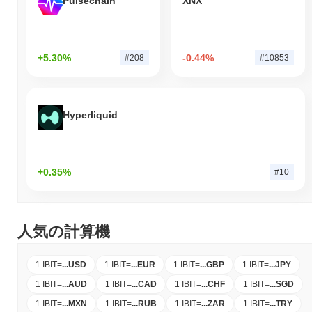
Pulsechain
XNX
+5.30%
-0.44%
#208
#10853
Hyperliquid
+0.35%
#10
人気の計算機
1 IBIT
=
...
USD
1 IBIT
=
...
EUR
1 IBIT
=
...
GBP
1 IBIT
=
...
JPY
1 IBIT
=
...
AUD
1 IBIT
=
...
CAD
1 IBIT
=
...
CHF
1 IBIT
=
...
SGD
1 IBIT
=
...
MXN
1 IBIT
=
...
RUB
1 IBIT
=
...
ZAR
1 IBIT
=
...
TRY