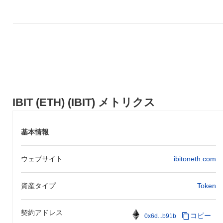
とユースケースを拡大するパートナーシップを促進する共同イニ
シアティブに参加する計画です。プロジェクトが進化するにつれ
て、分散型金融（DeFi）プラットフォームとの統合を目指し、そ
のユーティリティとアクセス性を向上させることを目指していま
す。全体として、IBITは長期的なビジョンとコミュニティの目標
を支える堅牢なインフラの構築に注力しています。
IBIT (ETH)の特徴は何ですか？
IBIT (ETH)は、ユーザーフレンドリーなインターフェースに焦点
IBIT (ETH) (IBIT) メトリクス
を当てた分散型金融（DeFi）機能のユニークな統合により、他の
暗号通貨と差別化されています。従来の暗号通貨と比較して、
IBITはプルーフ・オブ・ステークと革新的なガバナンスプロトコ
基本情報
ルを組み合わせたハイブリッドコンセンサスメカニズムを活用
し、セキュリティとスケーラビリティを向上させています。実世
界でのユースケースは、エコシステム内でのシームレスな取引を
ウェブサイト
ibitoneth.com
促進し、金融の包括性と効率性を推進することに中心を置いてい
ます。
資産タイプ
Token
IBIT (ETH)で何ができますか？
IBIT (ETH)は、主にIBITエコシステム内およびさまざまなDeFiア
契約アドレス
プリでの支払いに使用され、シームレスな取引を促進します。さ
コピー
0x6d...b91b