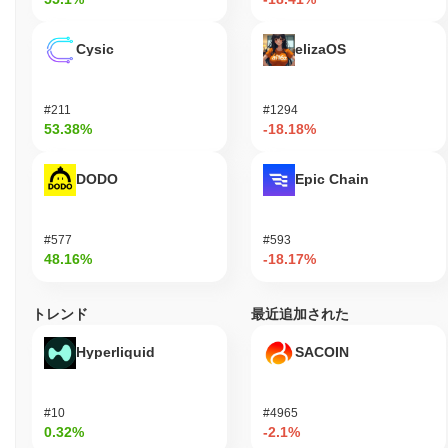
IBIT (ETH) (IBIT)はどこで購入できますか？
Cysic
elizaOS
IBIT (ETH) (IBIT)はcentralized and decentralizedの暗号通貨取引
所で広く利用できます。
#211
#1294
IBIT (ETH)の現在の日次取引量はいくらですか？
53.38%
-18.18%
過去24時間で、IBIT (ETH)の取引量は
$0.00
.
DODO
Epic Chain
IBIT (ETH)の価格範囲の履歴は何ですか？
史上最高値（ATH）：
$0.00001233
#577
#593
史上最安値（ATL）：
$0.00
48.16%
-18.17%
IBIT (ETH)は現在、ATHより
~92.05%
低く取引されています .
トレンド
最近追加された
IBIT (ETH)は、より広範な暗号市場と比較してどのよ
うなパフォーマンスですか？
Hyperliquid
SACOIN
過去7日間で、IBIT (ETH)は
0.00%
上昇し、
0.23%
の上昇を記録し
た全体の暗号市場を下回っています。これは、より広範な市場の
#10
#4965
モメンタムと比較して、IBITの価格アクションにおける一時的な
0.32%
-2.1%
遅れを示しています。