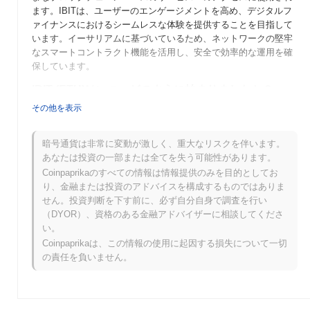
ます。IBITは、ユーザーのエンゲージメントを高め、デジタルフ
ァイナンスにおけるシームレスな体験を提供することを目指して
います。イーサリアムに基づいているため、ネットワークの堅牢
なスマートコントラクト機能を活用し、安全で効率的な運用を確
保しています。
IBIT (ETH)はいつ、どのように始まりましたか？
その他を表示
IBIT (ETH)は2021年に立ち上げられ、イーサリアムブロックチェ
ーン上の分散型金融（DeFi）を強化することに専念するチームに
よって開発されました。このプロジェクトは、ユーザーに革新的
暗号通貨は非常に変動が激しく、重大なリスクを伴います。
なソリューションを提供することを目指しており、そのユニーク
あなたは投資の一部または全てを失う可能性があります。
な機能で注目を集めています。IBITは、立ち上げ直後にいくつか
Coinpaprikaのすべての情報は情報提供のみを目的としてお
の暗号通貨取引所に上場し、早期の採用と取引を促進しました。
り、金融または投資のアドバイスを構成するものではありま
それ以来、プロジェクトは堅牢なエコシステムの構築、コミュニ
せん。投資判断を下す前に、必ず自分自身で調査を行い
ティのエンゲージメントの促進、DeFi分野でのユーティリティの
（DYOR）、資格のある金融アドバイザーに相談してくださ
拡大に注力しています。
い。
Coinpaprikaは、この情報の使用に起因する損失について一切
IBIT (ETH)の今後はどうなりますか？
の責任を負いません。
IBIT (ETH)は、ロードマップを進める中で重要な進展が期待され
ています。今後の機能には、取引速度の向上と手数料の削減を目
指したスケーラビリティの向上が含まれており、これはユーザー
の採用にとって重要です。コミュニティは、IBITのエコシステム