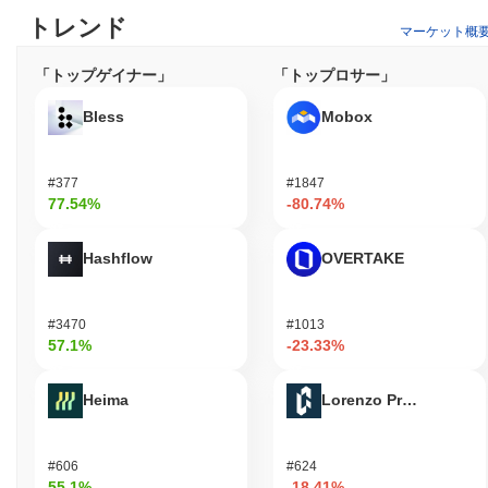
目指しています。
トレンド
マーケット概
IBIT (ETH)はどのように保護されていますか？
「トップゲイナー」
「トップロサー」
IBIT (ETH)は、プルーフ・オブ・ステーク（PoS）コンセンサス
メカニズムを通じてネットワークを保護しており、保有する暗号
Bless
Mobox
通貨の量に基づいてバリデーターがブロックの作成や取引の検証
に参加できるようにすることで、ブロックチェーンの保護を強化
しています。このアプローチは、ネットワークのセキュリティを
#377
#1847
促進するだけでなく、悪意のある行動がステークされた資産の喪
77.54%
-80.74%
失につながる可能性があるため、バリデーターに誠実に行動する
インセンティブを与えます。
Hashflow
OVERTAKE
IBIT (ETH)は何か論争やリスクに直面していますか？
IBIT (ETH)は、投資家にとって重大な財務損失を引き起こす可能
性のある極端なボラティリティを含む、重要なリスクや論争に直
#3470
#1013
57.1%
-23.33%
面しています。さらに、潜在的なセキュリティインシデントやラ
グプルの可能性に関する懸念があり、これらはユーザーの資金に
対する深刻な脅威をもたらします。規制遵守に関する法的問題
Heima
Lorenzo Protocol
は、IBITの状況をさらに複雑にし、投資家が徹底的なデューデリ
ジェンスを行うことが重要です。
#606
#624
IBIT (ETH) (IBIT) FAQ – 主要指標と市場分析
55.1%
-18.41%