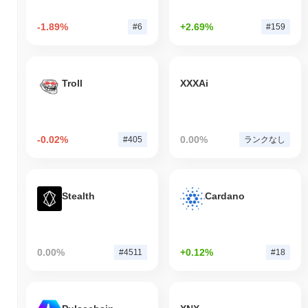
-1.89%
+2.69%
#6
#159
Troll
XXXAi
-0.02%
0.00%
#405
ランクなし
Stealth
Cardano
0.00%
+0.12%
#4511
#18