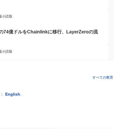
 最小読取
oinの74億ドルをChainlinkに移行、LayerZeroの流
 最小読取
トコインETF保有を削減し、ステークされたイ
に増加
すべての教育
 最小読取
例：
English
.
ェーンに到達、Q2の成長が1.5%に減速
 最小読取