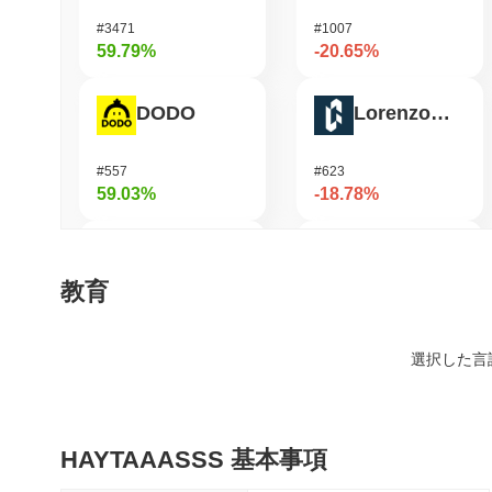
#3471
#1007
59.79%
-20.65%
DODO
Lorenzo Protocol
#557
#623
59.03%
-18.78%
Heima
elizaOS
教育
#608
#1289
55.99%
-18.24%
選択した言
Cysic
Epic Chain
HAYTAAASSS 基本事項
#209
#589
40.34%
-17.38%