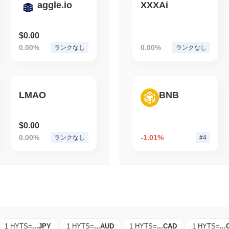
aggle.io
XXXAi
August 04 2026
(1 day ago)
,
3 最
BITCOIN
HACKERS
2021年のColdcar
$0.00
draining している
0.00%
0.00%
ランクなし
ランクなし
LMAO
BNB
$0.00
0.00%
-1.01%
ランクなし
#4
1 HYTS
=
...
JPY
1 HYTS
=
...
AUD
1 HYTS
=
...
CAD
1 HYTS
=
...