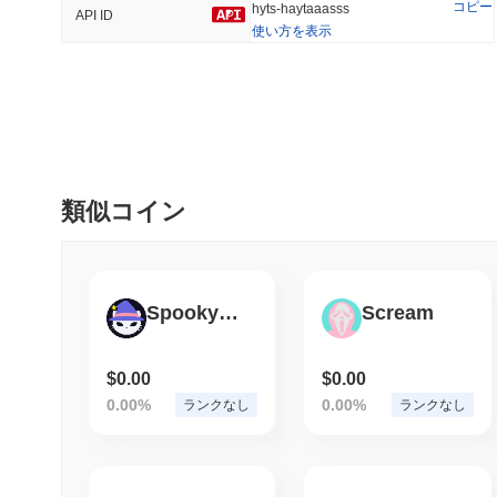
コピー
hyts-haytaaasss
API ID
使い方を表示
トレンド
最近追加された
Hyperliquid
SACOIN
#10
#5242
0.75%
-2.18%
類似コイン
Spookyswap
Scream
$0.00
$0.00
0.00%
0.00%
ランクなし
ランクなし