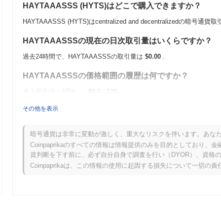
HAYTAAASSS (HYTS)はどこで購入できますか？
HAYTAAASSS (HYTS)はcentralized and decentralized
HAYTAAASSSの現在の日次取引量はいくらですか？
過去24時間で、HAYTAAASSSの取引量は
$0.00
.
HAYTAAASSSの価格範囲の履歴は何ですか？
史上最高値（ATH）：
$0.0
120
10
史上最安値（ATL）：
$0.00
その他を表示
HAYTAAASSSは現在、ATHより
~100.00%
低く取引されています .
暗号通貨は非常に変動が激しく、重大なリスクを伴います。あな
HAYTAAASSSは、より広範な暗号市場と比較してど
Coinpaprikaのすべての情報は情報提供のみを目的としてお
資判断を下す前に、必ず自分自身で調査を行い（DYOR）、資格
過去7日間で、HAYTAAASSSは
0.00%
上昇し、
0.19%
の上昇を記録し
Coinpaprikaは、この情報の使用に起因する損失について一切の
のモメンタムと比較して、HYTSの価格アクションにおける一時的