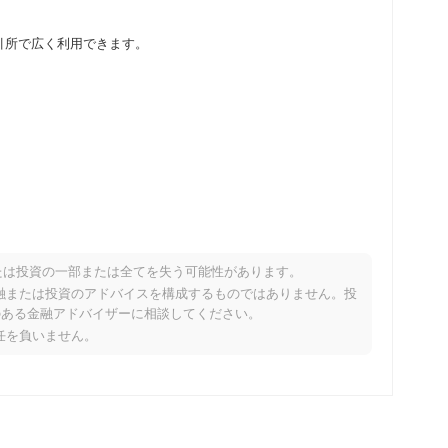
の暗号通貨取引所で広く利用できます。
たは投資の一部または全てを失う可能性があります。
のようなパフォーマンスですか？
り、金融または投資のアドバイスを構成するものではありません。投
のある金融アドバイザーに相談してください。
た全体の暗号市場を下回っています。これは、より広範な市場
責任を負いません。
な遅れを示しています。