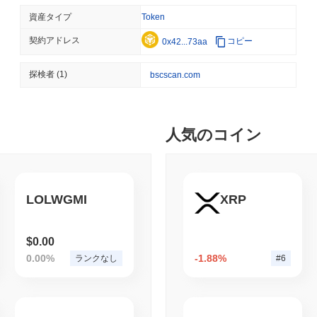
TOKENIZATION
BLACKROCK
資産タイプ
Token
ブラックロック、3110
契約アドレス
コピー
0x42...73aa
August 05 2026
(20 hours ago)
,
3
探検者
(1)
bscscan.com
CRYPTO REGULATIONS
USA
CLARITY法案の運命
人気のコイン
August 04 2026
(1 day ago)
,
3 最
STABLECOIN
PAYMENTS
マスターカード、18億ド
LOLWGMI
XRP
$0.00
August 04 2026
(1 day ago)
,
3 最
0.00%
-1.88%
ランクなし
#6
DEFI
TRADING
オンチェーン取引が記録
少