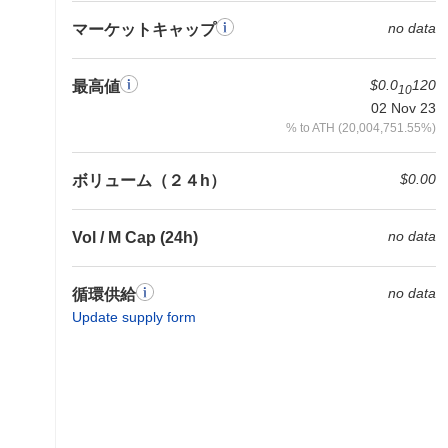
no data
マーケットキャップ
$0.0
120
最高値
10
02 Nov 23
% to ATH (20,004,751.55%)
$0.00
ボリューム（２４h）
no data
Vol / M Cap (24h)
no data
循環供給
Update supply form