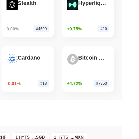
Stealth
Hyperliquid
小読取
dファームウェアの欠陥がビットコインウォレットを
0.00%
+0.75%
#4509
#10
Cardano
Bitcoin Silver
-0.01%
+4.72%
#18
#7353
CHF
1 HYTS
=
...
SGD
1 HYTS
=
...
MXN