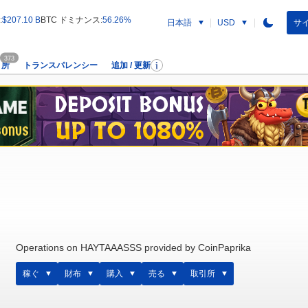
:
$207.10 B
BTC ドミナンス:
56.26%
日本語
サイ
USD
373
引所
トランスパレンシー
追加 / 更新
Operations on HAYTAAASSS provided by CoinPaprika
稼ぐ
財布
購入
売る
取引所