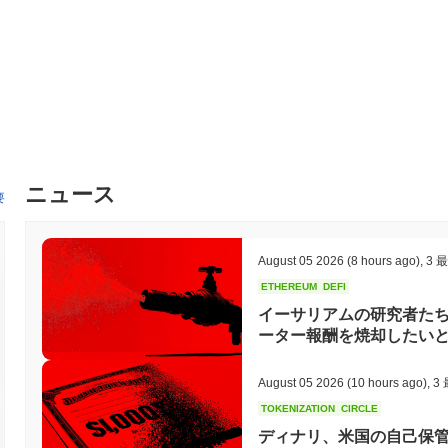
ニュース
要
August 05 2026
(8 hours ago)
,
3 
ETHEREUM
DEFI
イーサリアムの研究者たち
ーター報酬を焼却したい
August 05 2026
(10 hours ago)
,
3
TOKENIZATION
CIRCLE
ディナリ、米国の自己保管