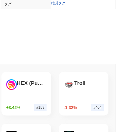
推奨タグ
タグ
億ドルの欧州現金ファンドをイーサリアム上に展開
 最小読取
は休会前の4日間の上院のウィンドウにかかっている
小読取
ルのBVNK取引でステーブルコイン市場に参入
HEX (Pulsechain)
Troll
小読取
+3.42%
-1.32%
#159
#404
的シェアを獲得、中央集権型取引所の取引量が減