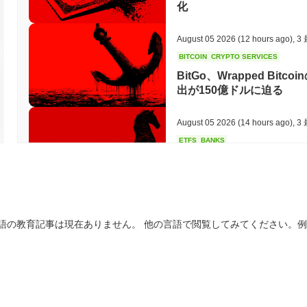
化
August 05 2026
(12 hours ago)
,
3
BITCOIN
CRYPTO SERVICES
BitGo、Wrapped Bitc
出が150億ドルに迫る
August 05 2026
(14 hours ago)
,
3
ETFS
BANKS
イタリア最大の銀行がビッ
ーサリアムへの投資を3倍
August 05 2026
(16 hours ago)
,
3
語の教育記事は現在ありません。 他の言語で閲覧してみてください。
ECONOMIC DATA
WEB3
米国のGDPデータがオンチ
August 05 2026
(18 hours ago)
,
3