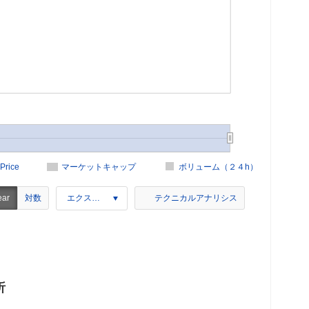
Price
マーケットキャップ
ボリューム（２４h）
対数
ear
エクスポート
テクニカルアナリシス
析