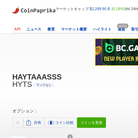
マーケットキャップ:
$2,299.90 B
(0.19%)
Vol 24H
60712
API
ニュース
教育
マーケット概要
ハイライト
通貨
取
HAYTAAASSS
HYTS
ランクなし
オプション：
共有
コイン比較
コインを更新
0