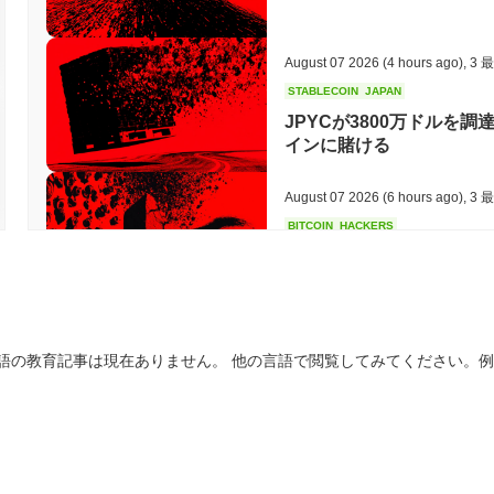
August 07 2026
(4 hours ago)
,
3 
STABLECOIN
JAPAN
JPYCが3800万ドルを調
インに賭ける
August 07 2026
(6 hours ago)
,
3 
BITCOIN
HACKERS
'非常に悪い': ビットコ
August 06 2026
(18 hours ago)
,
3
語の教育記事は現在ありません。 他の言語で閲覧してみてください。
STABLECOINS
VISA
ウェスタンユニオン、ドル
August 06 2026
(20 hours ago)
,
3