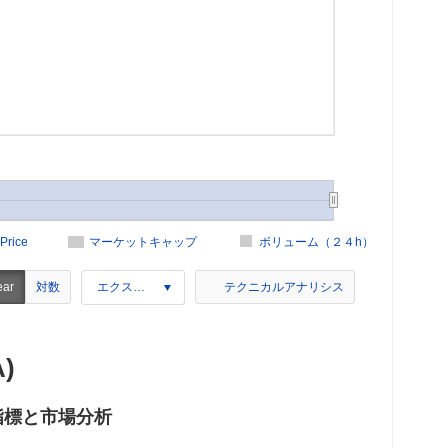
Price
マーケットキャップ
ボリューム（２４h）
対数
ear
エクスポート
テクニカルアナリシス
A)
– 主要指標と市場分析