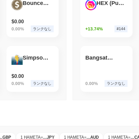
BounceBit USD
HEX (Pulsechain)
August 06 2026
(1 day ago)
,
3 最
STABLECOINS
CRYPTO REGULATIO
米国と英国、GENIUS法
$0.00
インの連携を強化
0.00%
+13.74%
ランクなし
#144
Simpson Biden
Bangsat 666
$0.00
0.00%
0.00%
ランクなし
ランクなし
..
GBP
1 HAMETA
=
...
JPY
1 HAMETA
=
...
AUD
1 HAMETA
=
...
C