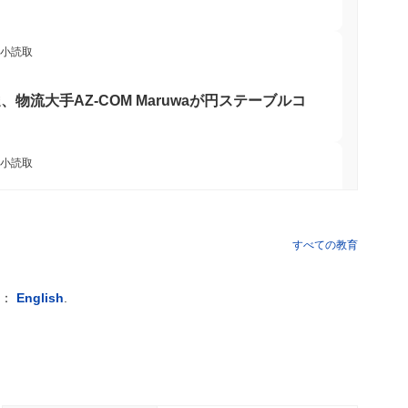
最小読取
達、物流大手AZ-COM Maruwaが円ステーブルコ
最小読取
インレッドチームが約1日で85の重大なバグを指摘
すべての教育
 最小読取
例：
English
.
送金を瞬時にVisa支出力に変換
 最小読取