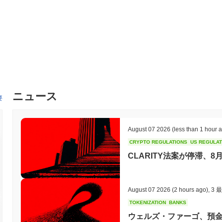
ニュース
要
August 07 2026
(less than 1 hour 
CRYPTO REGULATIONS
US REGULA
CLARITY法案が停滞、
August 07 2026
(2 hours ago)
,
3 
TOKENIZATION
BANKS
ウェルズ・ファーゴ、預