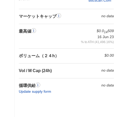
Bscscan.com
no data
マーケットキャップ
$0.0
509
最高値
14
16 Jun 23
% to ATH (41,496.16%)
$0.00
ボリューム（２４h）
no data
Vol / M Cap (24h)
no data
循環供給
Update supply form