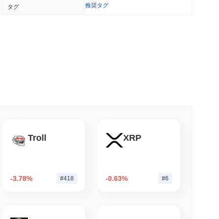
推奨タグ
タグ
。ただし小売購入者は年間3,700ドルに制限
 最小読取
ージェントにAPIの支払い用のステーブルコインウォレ
小読取
ームを上回った後、自社のビットコインブリッジを
Troll
XRP
小読取
-3.78%
-0.63%
#418
#6
rcleのArcブロックチェーンを確保