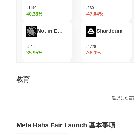
#1196
#530
40.33%
-47.04%
Not in Employment, Education, or Training
Shardeum
#549
#1720
35.95%
-38.3%
Coin98
Zerobase
教育
#622
#513
34.9%
-31.02%
選択した言
Epic Chain
Undeads Games
Meta Haha Fair Launch 基本事項
#540
#525
34.68%
-29.47%