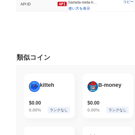
コピー
hameta-meta-haha-fair-launch
API ID
使い方を表示
トレンド
最近追加された
HEX (Pulsechain)
SACOIN
#144
#9810
13.74%
1.78%
類似コイン
kitteh
B-money
$0.00
$0.00
0.00%
0.00%
ランクなし
ランクなし