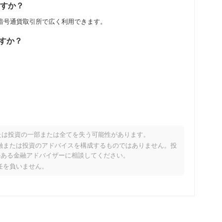
きますか？
entralizedの暗号通貨取引所で広く利用できます。
ですか？
す .
たは投資の一部または全てを失う可能性があります。
場と比較してどのようなパフォーマンスですか？
り、金融または投資のアドバイスを構成するものではありません。投
のある金融アドバイザーに相談してください。
を記録した全体の暗号市場を下回っています。これは、より広
責任を負いません。
ける一時的な遅れを示しています。