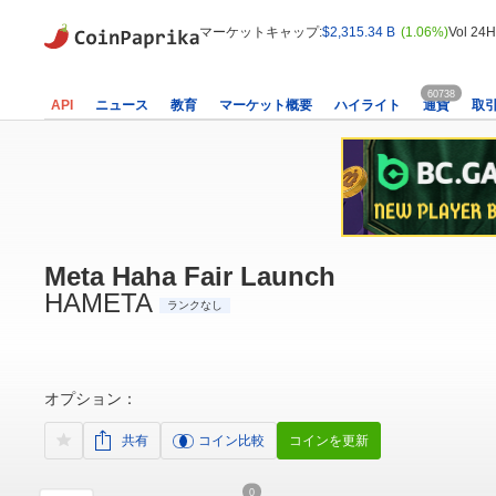
マーケットキャップ:
$2,315.34 B
(1.06%)
Vol 24H
60738
API
ニュース
教育
マーケット概要
ハイライト
通貨
取
Meta Haha Fair Launch
HAMETA
ランクなし
オプション：
共有
コイン比較
コインを更新
0