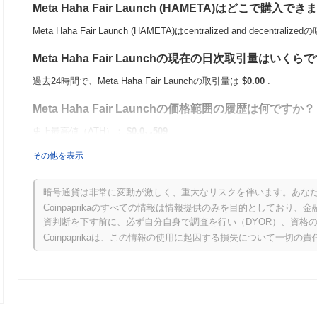
Meta Haha Fair Launch (HAMETA)はどこで購入で
Meta Haha Fair Launch (HAMETA)はcentralized and dec
Meta Haha Fair Launchの現在の日次取引量はいくら
過去24時間で、Meta Haha Fair Launchの取引量は
$0.00
.
Meta Haha Fair Launchの価格範囲の履歴は何ですか？
史上最高値（ATH）：
$0.0
509
14
史上最安値（ATL）：
$0.00
その他を表示
Meta Haha Fair Launchは現在、ATHより
~99.76%
低く取引されていま
暗号通貨は非常に変動が激しく、重大なリスクを伴います。あな
Meta Haha Fair Launchは、より広範な暗号市
Coinpaprikaのすべての情報は情報提供のみを目的としてお
資判断を下す前に、必ず自分自身で調査を行い（DYOR）、資格
過去7日間で、Meta Haha Fair Launchは
0.00%
上昇し、
1.06%
の上昇
Coinpaprikaは、この情報の使用に起因する損失について一切の
範な市場のモメンタムと比較して、HAMETAの価格アクションにお