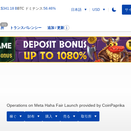
:
$341.18 B
BTC ドミナンス:
56.46%
日本語
サイ
USD
373
引所
トランスパレンシー
追加 / 更新
Operations on Meta Haha Fair Launch provided by CoinPaprika
稼ぐ
財布
購入
売る
取引所