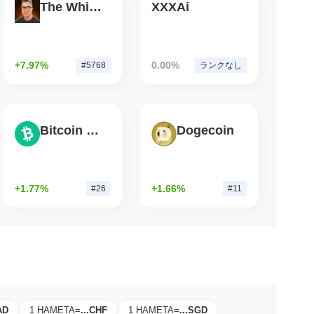
The White Bull
XXXAi
小読取
NS
のルールが2027年に延期される中でステーブルコ
+7.97%
0.00%
#5768
ランクなし
Bitcoin Cash
Dogecoin
+1.77%
+1.66%
#26
#11
AD
1 HAMETA
=
...
CHF
1 HAMETA
=
...
SGD