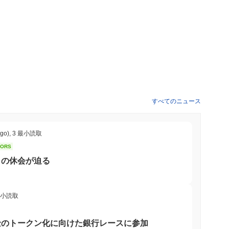
すべてのニュース
ago)
,
3 最小読取
TORS
8月の休会が迫る
最小読取
金のトークン化に向けた銀行レースに参加