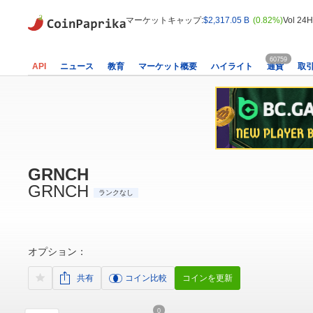
マーケットキャップ:
$2,317.05 B
(0.82%)
Vol 24H
60759
API
ニュース
教育
マーケット概要
ハイライト
通貨
取
GRNCH
GRNCH
ランクなし
オプション：
共有
コイン比較
コインを更新
0