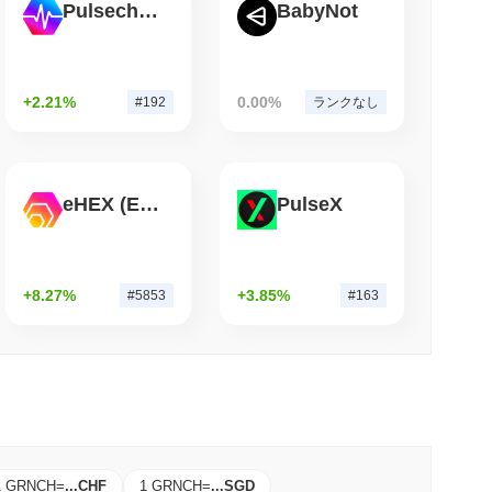
Pulsechain
BabyNot
小読取
達、物流大手AZ-COM Maruwaが円ステーブルコ
+2.21%
0.00%
#192
ランクなし
eHEX (Ethereum)
PulseX
+8.27%
+3.85%
#5853
#163
1 GRNCH
=
...
CHF
1 GRNCH
=
...
SGD