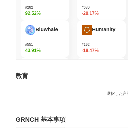
#282
#680
92.52%
-20.17%
Bluwhale
Humanity
#551
#192
43.91%
-18.47%
Simon's Cat
Coin98
教育
#683
#674
42.01%
-16.69%
選択した言
DIMO
KAITO
GRNCH 基本事項
#1250
#169
33.61%
-16.05%