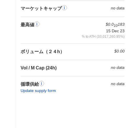
no data
マーケットキャップ
$0.0
183
最高値
10
15 Dec 23
% to ATH (33,017,260.95%)
$0.00
ボリューム（２４h）
no data
Vol / M Cap (24h)
no data
循環供給
Update supply form