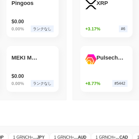
Pingoos
XRP
August 07 2026
(1 day ago)
,
3 最
STABLECOIN
JAPAN
JPYCが3800万ドルを調
$0.00
インに賭ける
0.00%
+3.17%
ランクなし
#6
MEKI Meme Coin
Pulsechain Bridged HEX (Pulsechain)
$0.00
0.00%
+8.77%
ランクなし
#5442
BP
1 GRNCH
=
...
JPY
1 GRNCH
=
...
AUD
1 GRNCH
=
...
CAD