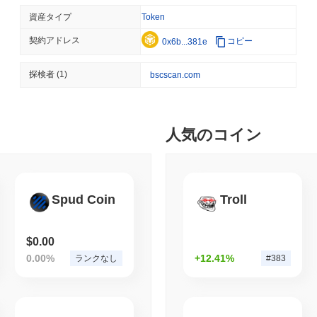
COINBASE
TRADING
資産タイプ
Token
Coinbase、4,000
契約アドレス
コピー
0x6b...381e
August 07 2026
(1 day ago)
,
3 最
探検者
(1)
bscscan.com
SEC
ETFS
ウィンターミュート、株式
ーラーライセンスを取得
人気のコイン
August 07 2026
(1 day ago)
,
3 最
CRYPTO REGULATIONS
US REGULA
CLARITY法案が停滞、
Spud Coin
Troll
$0.00
August 07 2026
(1 day ago)
,
3 最
0.00%
+12.41%
ランクなし
#383
TOKENIZATION
BANKS
ウェルズ・ファーゴ、預