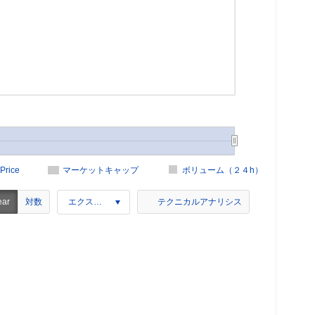
Price
マーケットキャップ
ボリューム（２４h）
対数
ear
エクスポート
テクニカルアナリシス