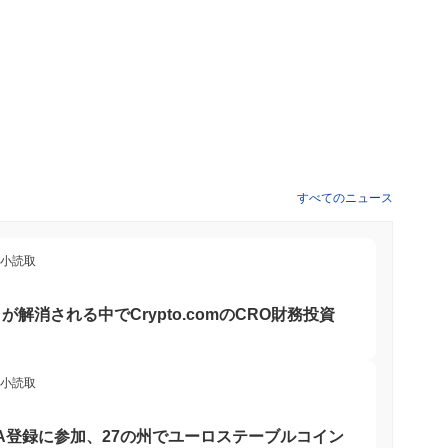
すべてのニュース
最小読取
解消される中でCrypto.comのCRO財務投資
最小読取
U MiCA登録に参加、27の州でユーロステーブルコイン