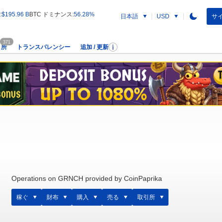
:
$195.96 B
BTC ドミナンス:
56.28%
日本語
サイ
USD
371
引所
トランスパレンシー
追加 / 更新
Operations on GRNCH provided by CoinPaprika
稼ぐ
財布
購入
売る
取引所