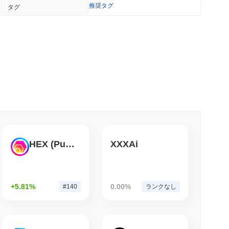
推奨タグ
タグ
銘柄の株式を持つUK暗号アプリにウォール街を追加
小読取
および暗号ETFのための米国ブローカー・ディ
小読取
TORS
8月の休会が迫る
HEX (Pulsechain)
XXXAi
小読取
+5.81%
0.00%
#140
ランクなし
金のトークン化に向けた銀行レースに参加