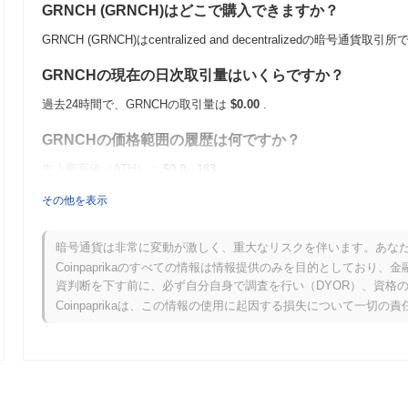
GRNCH (GRNCH)はどこで購入できますか？
GRNCH (GRNCH)はcentralized and decentralizedの暗号通
GRNCHの現在の日次取引量はいくらですか？
過去24時間で、GRNCHの取引量は
$0.00
.
GRNCHの価格範囲の履歴は何ですか？
史上最高値（ATH）：
$0.0
183
10
史上最安値（ATL）：
$0.00
その他を表示
GRNCHは現在、ATHより
~100.00%
低く取引されています .
暗号通貨は非常に変動が激しく、重大なリスクを伴います。あな
GRNCHは、より広範な暗号市場と比較してどのような
Coinpaprikaのすべての情報は情報提供のみを目的としてお
資判断を下す前に、必ず自分自身で調査を行い（DYOR）、資格
過去7日間で、GRNCHは
0.00%
上昇し、
0.82%
の上昇を記録した全体
Coinpaprikaは、この情報の使用に起因する損失について一切の
ンタムと比較して、GRNCHの価格アクションにおける一時的な遅れ