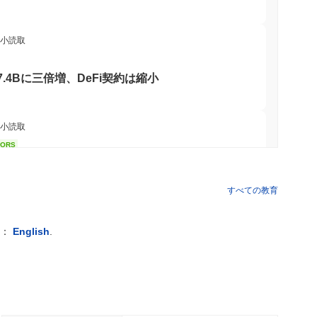
最小読取
.4Bに三倍増、DeFi契約は縮小
最小読取
TORS
9月に延期、上院民主党が抵抗
すべての教育
 最小読取
例：
English
.
の不動産にトークン化の旗を立てる
 最小読取