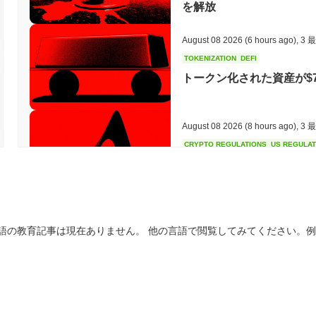
を解放
August 08 2026
(6 hours ago)
,
3 
TOKENIZATION
DEFI
トークン化された資産が$7
August 08 2026
(8 hours ago)
,
3 
CRYPTO REGULATIONS
US REGULA
CLARITY法案の投票が
August 08 2026
(10 hours ago)
,
3
語の教育記事は現在ありません。 他の言語で閲覧してみてください。
TOKENIZATION
TETHER
テザー、サウジアラビア
August 07 2026
(24 hours ago)
,
3