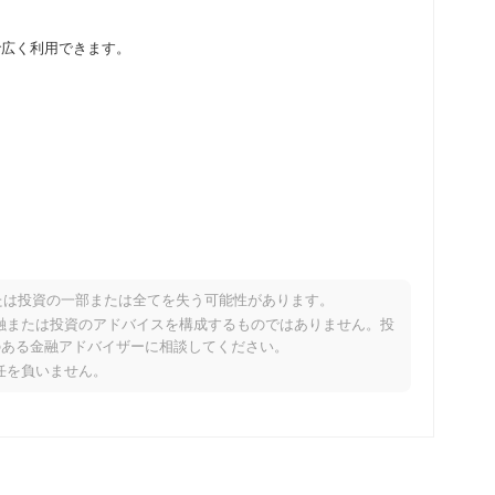
貨取引所で広く利用できます。
たは投資の一部または全てを失う可能性があります。
パフォーマンスですか？
り、金融または投資のアドバイスを構成するものではありません。投
のある金融アドバイザーに相談してください。
の暗号市場を下回っています。これは、より広範な市場のモメ
責任を負いません。
を示しています。