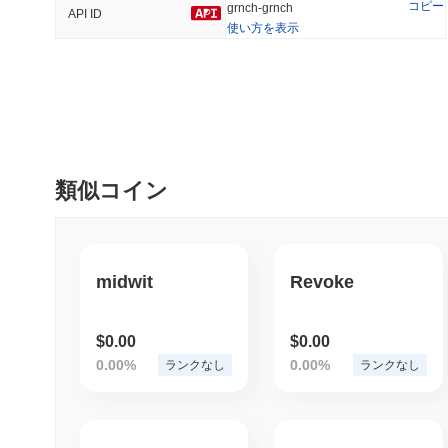
コピー
grnch-grnch
API ID
使い方を表示
トレンド
最近追加された
HEX (Pulsechain)
SACOIN
#140
#10543
5.84%
1.35%
類似コイン
midwit
Revoke
$0.00
$0.00
0.00%
0.00%
ランクなし
ランクなし