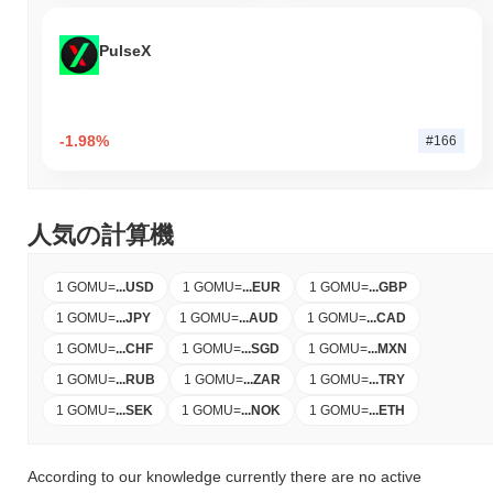
PulseX
-1.98%
#166
人気の計算機
1 GOMU
=
...
USD
1 GOMU
=
...
EUR
1 GOMU
=
...
GBP
1 GOMU
=
...
JPY
1 GOMU
=
...
AUD
1 GOMU
=
...
CAD
1 GOMU
=
...
CHF
1 GOMU
=
...
SGD
1 GOMU
=
...
MXN
1 GOMU
=
...
RUB
1 GOMU
=
...
ZAR
1 GOMU
=
...
TRY
1 GOMU
=
...
SEK
1 GOMU
=
...
NOK
1 GOMU
=
...
ETH
According to our knowledge currently there are no active