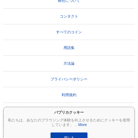
弊社について
コンタクト
すべてのコイン
用語集
方法論
プライバシーポリシー
利用規約
パプリカクッキー
重要な免責事項：
暗号資産は非常にボラティリティが高く、重大なリスクを伴いま
私たちは、あなたのブラウジング体験を向上させるためにクッキーを使用
す。投資額の一部または全額を失う可能性があります。Coinpaprikaのすべての情報は
しています。
...
More
情報提供のみを目的としており、財務または投資のアドバイスを構成するものではあ
りません。投資判断を行う前に、必ずご自身で調査（DYOR）を行い、資格のあるファ
イナンシャルアドバイザーに相談してください。Coinpaprikaは、この情報の使用に起
閉じる