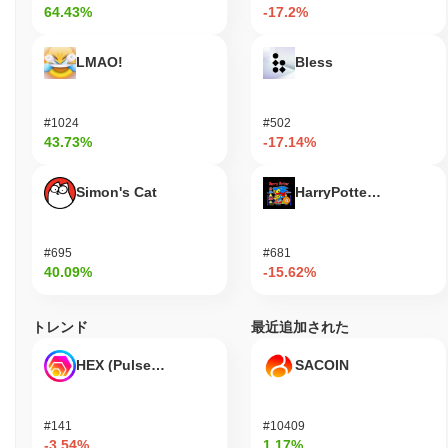
64.43%
-17.2%
Gomu Gator (GOMU)はどこで購入できますか？
Gomu Gator (GOMU)はcentralized and decentralizedの暗号通貨取
LMAO!
Bless
引所で広く利用できます。
Gomu Gatorの現在の日次取引量はいくらですか？
#1024
#502
過去24時間で、Gomu Gatorの取引量は
$0.00
.
43.73%
-17.14%
Gomu Gatorの価格範囲の履歴は何ですか？
Simon's Cat
HarryPotterObamaSoni
史上最高値（ATH）：
$0.004998
史上最安値（ATL）：
$0.00
#695
#681
Gomu Gatorは現在、ATHより
~99.67%
低く取引されています .
40.09%
-15.62%
Gomu Gatorは、より広範な暗号市場と比較してどの
ようなパフォーマンスですか？
トレンド
最近追加された
過去7日間で、Gomu Gatorは
0.00%
上昇し、
0.32%
の上昇を記録
HEX (Pulsechain)
SACOIN
した全体の暗号市場を下回っています。これは、より広範な市場
のモメンタムと比較して、GOMUの価格アクションにおける一時
的な遅れを示しています。
#141
#10409
-3.54%
1.17%