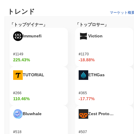
ゴムゲーターはどのように保護されていますか？
トレンド
ゴムゲーターは、独自のプルーフ・オブ・ステーク（PoS）コン
マーケット概
センサスメカニズムを通じてネットワークを保護しており、保有
するトークンの数に基づいてバリデーターがブロック作成に参加
「トップゲイナー」
「トップロサー」
できるようにすることでブロックチェーンの保護を強化していま
す。このモデルは、分散化を促進するだけでなく、バリデーター
Immunefi
Viction
が誠実に行動するよう奨励し、堅牢なネットワークセキュリティ
と効率的な取引処理を確保します。
#1149
#1170
ゴムゲーターは何か論争やリスクに直面しました
225.43%
-18.88%
か？
ゴムゲーターは、投資家にとって大きな財務損失をもたらす可能
TUTORIAL
ETHGas
性のある多くの暗号通貨に典型的な極端なボラティリティを含む
重大なリスクに直面しています。さらに、潜在的なセキュリティ
インシデントやラグプルのリスクに関する懸念があり、プロジェ
#266
#365
クトの長期的な持続可能性や投資家保護に疑問を投げかけていま
110.46%
-17.77%
す。プロジェクトの運営に関する法的問題も論争のポイントとな
っており、暗号空間での評判をさらに複雑にしています。
Bluwhale
Zest Protocol
Gomu Gator (GOMU) FAQ – 主要指標と市場
分析
#518
#507