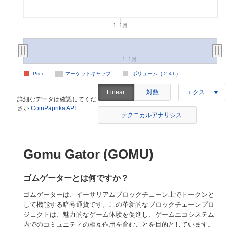
1. 1月
1. 1月
Price
マーケットキャップ
ボリューム（２４h）
対数
Linear
エクスポート
詳細なデータは確認してくだ
さい
CoinPaprika API
テクニカルアナリシス
Gomu Gator (GOMU)
ゴムゲーターとは何ですか？
ゴムゲーターは、イーサリアムブロックチェーン上でトークンと
して機能する暗号通貨です。この革新的なブロックチェーンプロ
ジェクトは、魅力的なゲーム体験を促進し、ゲームエコシステム
内でのコミュニティの相互作用を育むことを目的としています。