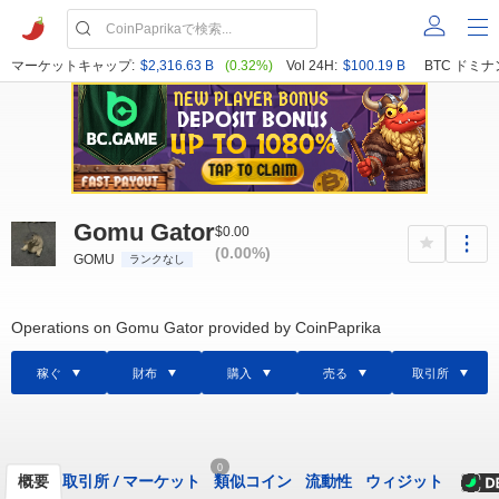
マーケットキャップ:
$2,316.63 B
(0.32%)
Vol 24H:
$100.19 B
BTC ドミナ
Gomu Gator
$0.00
(0.00%)
GOMU
ランクなし
Operations on Gomu Gator provided by CoinPaprika
稼ぐ
財布
購入
売る
取引所
0
概要
取引所
/
マーケット
類似コイン
流動性
ウィジット