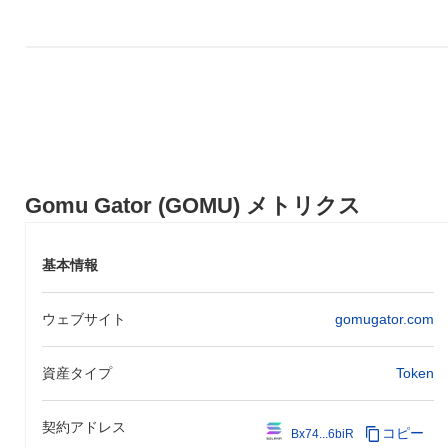
連のガバナンスイニシアティブを実施する計画です。さらに、チ
ームは人気のあるNFTプラットフォームとの統合を通じてエコシ
ステムの拡大に注力しており、ユーザーにトークンの革新的な利
用ケースを提供しています。ゴムゲーターが進化する中で、コミ
ュニティ主導の成長と機能豊富なアップグレードへのコミットメ
ントは、暗号空間での持続的な成功に向けての位置づけを強化し
ています。
ゴムゲーターの特徴は何ですか？
Gomu Gator (GOMU) メトリクス
ゴムゲーターは、エコシステム内にゲーミフィケーション要素を
独自に統合しているため、他の暗号通貨と差別化されています。
これにより、ユーザーは魅力的なゲームプレイを通じて報酬を得
基本情報
ることができます。さらに、そのトークノミクスは、長期保有を
奨励するデフレモデルを特徴としており、多くの従来の暗号通貨
とは異なります。このエンターテインメントと経済的インセンテ
ウェブサイト
gomugator.com
ィブの組み合わせは、ゲーマーと投資家の両方にアピールする実
世界の利用ケースを生み出します。
資産タイプ
Token
ゴムゲーターで何ができますか？
ゴムゲーターは主にエコシステム内でのユーティリティトークン
契約アドレス
として使用され、ユーザーがさまざまなサービスや製品の支払い
コピー
Bx74...6biR