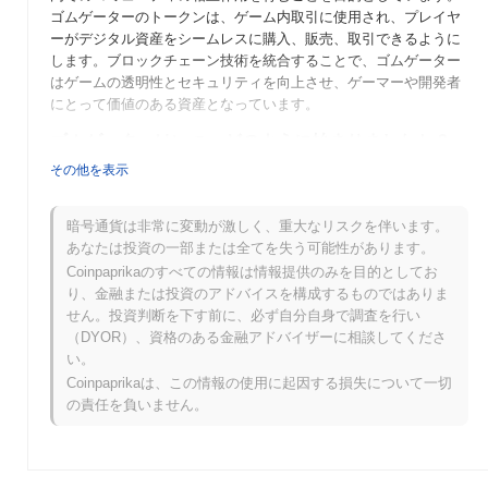
ゴムゲーターのトークンは、ゲーム内取引に使用され、プレイヤ
ーがデジタル資産をシームレスに購入、販売、取引できるように
します。ブロックチェーン技術を統合することで、ゴムゲーター
はゲームの透明性とセキュリティを向上させ、ゲーマーや開発者
にとって価値のある資産となっています。
ゴムゲーターはいつ、どのように始まりましたか？
その他を表示
ゴムゲーターは2022年に立ち上げられ、ゲームと分散型金融
（DeFi）を組み合わせることを目指すブロックチェーン愛好者の
チームによって作られました。このプロジェクトは、ユニークな
暗号通貨は非常に変動が激しく、重大なリスクを伴います。
プレイ・トゥ・アーンモデルを通じて注目を集め、献身的なゲー
あなたは投資の一部または全てを失う可能性があります。
マーと投資家のコミュニティを惹きつけました。最初は複数の分
Coinpaprikaのすべての情報は情報提供のみを目的としてお
散型取引所に上場され、ゴムゲーターはコミュニティ主導のイベ
り、金融または投資のアドバイスを構成するものではありま
ントやパートナーシップによってその可視性を高める重要な初期
せん。投資判断を下す前に、必ず自分自身で調査を行い
開発を経験しました。
（DYOR）、資格のある金融アドバイザーに相談してくださ
い。
ゴムゲーターの今後はどうなりますか？
Coinpaprikaは、この情報の使用に起因する損失について一切
ゴムゲーターは、ユーザーエンゲージメントを向上させることを
の責任を負いません。
目的とした分散型金融（DeFi）機能の今後のローンチを強調する
最新のロードマップアップデートに向けて、エキサイティングな
フェーズに向かっています。コミュニティは、ホルダーが将来の
開発やプロジェクトの方向性に影響を与えることを可能にする一