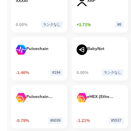
XXXAi
XRP
0.00%
+1.71%
ランクなし
#6
Pulsechain
BabyNot
-1.46%
0.00%
#194
ランクなし
Pulsechain Bridged HEX (Pulsechain)
eHEX (Ethereum)
-0.79%
-1.21%
#6039
#5537