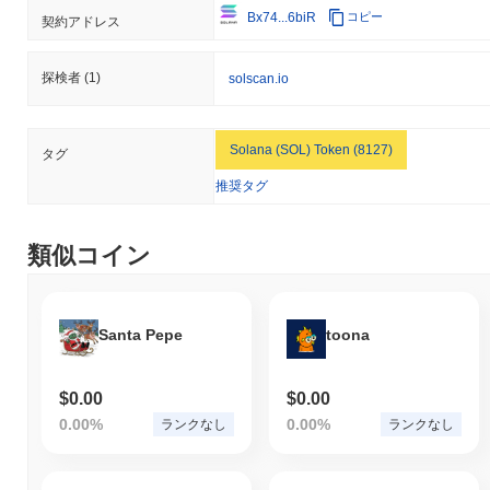
Bx74...6biR
コピー
契約アドレス
探検者
(1)
solscan.io
Solana (SOL) Token (8127)
タグ
推奨タグ
類似コイン
Santa Pepe
toona
$0.00
$0.00
0.00%
0.00%
ランクなし
ランクなし