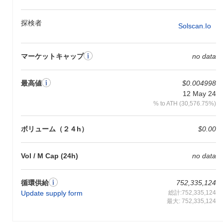
を行うことを可能にします。さらに、プラットフォーム内でのガ
バナンス決定に参加しながら報酬を得ることができるステーキン
グメカニズムもサポートしています。このトークンは、DeFiアプ
探検者
Solscan.io
リやNFTへのアクセスを促進し、複数のアプリケーションでのユ
ーティリティを向上させます。
マーケットキャップ
no data
ゴムゲーターはまだ活動中ですか？
ゴムゲーターは現在も活動中で、さまざまな取引所で取引が行わ
最高値
$0.004998
れています。チームからの最近のアップデートからもわかるよう
12 May 24
に、開発は進行中であり、プロジェクトは活発なコミュニティの
% to ATH (30,576.75%)
存在を維持しています。現時点では、非活動的または放棄された
プロジェクトとは見なされていません。
ボリューム（２４h）
$0.00
ゴムゲーターは誰のために設計されていますか？
ゴムゲーターは、ゲーマーと広範なゲームコミュニティのために
Vol / M Cap (24h)
no data
構築されており、ブロックチェーン技術を通じてゲーム体験を向
上させることを目指しています。そのターゲットオーディエンス
には、デジタル資産やゲーム内経済と関わる革新的な方法を求め
循環供給
752,335,124
るゲーム開発者やプレイヤーが含まれます。このプラットフォー
Update supply form
総計:752,335,124
ムは、ゲーム環境内で分散型金融（DeFi）要素を統合することに
最大: 752,335,124
興味のあるユーザーのコミュニティを育成します。