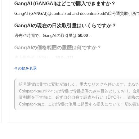
GangAI (GANGAI)はどこで購入できますか？
GangAI (GANGAI)はcentralized and decentralizedの暗号
GangAIの現在の日次取引量はいくらですか？
過去24時間で、GangAIの取引量は
$0.00
.
GangAIの価格範囲の履歴は何ですか？
史上最高値（ATH）：
$0.0
311
13
史上最安値（ATL）：
$0.00
その他を表示
GangAIは現在、ATHより
~99.45%
低く取引されています .
暗号通貨は非常に変動が激しく、重大なリスクを伴います。あな
GangAIは、より広範な暗号市場と比較してどのよう
Coinpaprikaのすべての情報は情報提供のみを目的としてお
資判断を下す前に、必ず自分自身で調査を行い（DYOR）、資格
過去7日間で、GangAIは
0.00%
上昇し、
0.65%
の上昇を記録した全体
Coinpaprikaは、この情報の使用に起因する損失について一切の
ンタムと比較して、GANGAIの価格アクションにおける一時的な遅