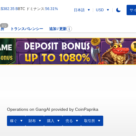
:
$382.35 B
BTC ドミナンス:
56.31%
日本語
サイ
USD
372
引所
トランスパレンシー
追加 / 更新
Operations on GangAI provided by CoinPaprika
稼ぐ
財布
購入
売る
取引所