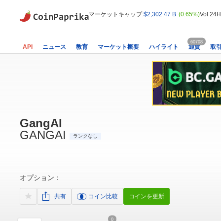
マーケットキャップ:
$2,302.47 B
(0.65%)
Vol 24H
60708
API
ニュース
教育
マーケット概要
ハイライト
通貨
取
GangAI
GANGAI
ランクなし
オプション：
共有
コイン比較
コインを更新
0