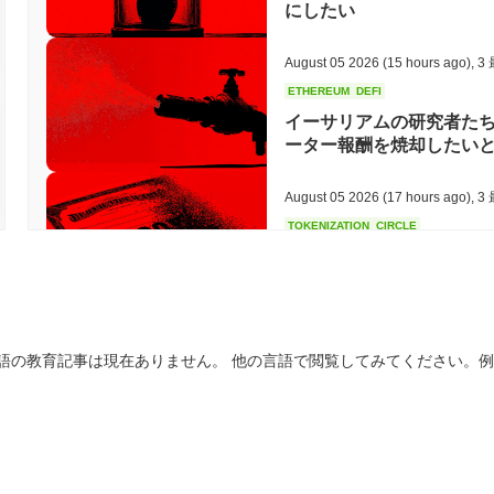
にしたい
August 05 2026
(15 hours ago)
,
3
ETHEREUM
DEFI
イーサリアムの研究者たち
ーター報酬を焼却したい
August 05 2026
(17 hours ago)
,
3
TOKENIZATION
CIRCLE
ディナリ、米国の自己保管
化
August 05 2026
(19 hours ago)
,
3
語の教育記事は現在ありません。 他の言語で閲覧してみてください。
BITCOIN
CRYPTO SERVICES
BitGo、Wrapped Bitc
出が150億ドルに迫る
August 05 2026
(21 hours ago)
,
3