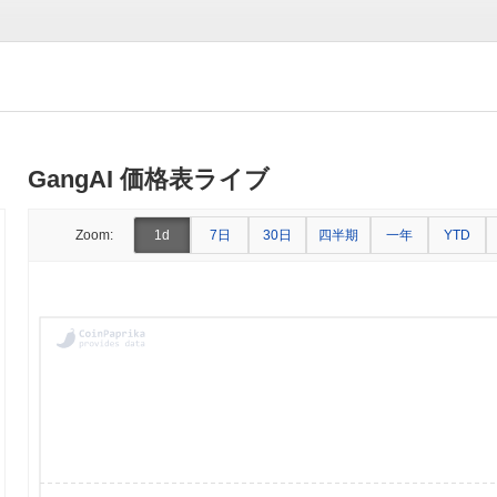
GangAI 価格表ライブ
7日
30日
四半期
一年
Zoom:
1d
YTD