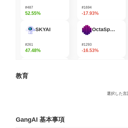
#487
#1694
52.55%
-17.93%
SKYAI
OctaSpace
#261
#1293
47.48%
-16.53%
DODO
GRVT Token
教育
#593
#454
45.35%
-16.1%
選択した言
Zerobase
Seeker
GangAI 基本事項
#462
#377
40.29%
-15.92%