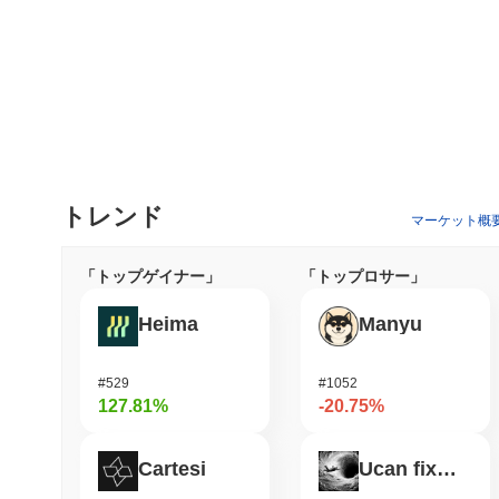
トレンド
マーケット概
「トップゲイナー」
「トップロサー」
Heima
Manyu
#529
#1052
127.81%
-20.75%
Cartesi
Ucan fix life in1day