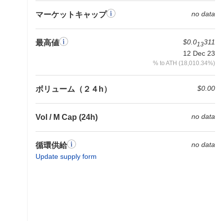
no data
マーケットキャップ
$0.0
311
最高値
13
12 Dec 23
% to ATH (18,010.34%)
$0.00
ボリューム（２４h）
no data
Vol / M Cap (24h)
no data
循環供給
Update supply form