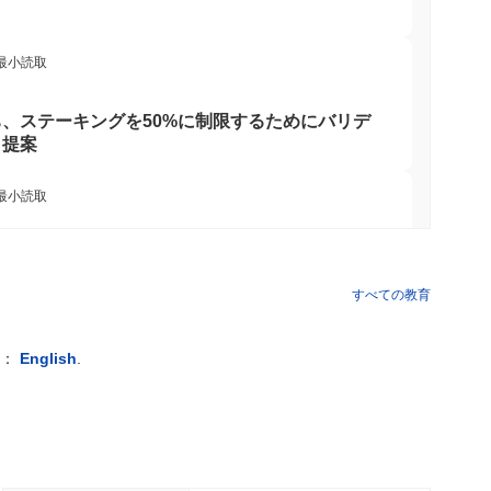
 最小読取
、ステーキングを50%に制限するためにバリデ
と提案
 最小読取
ウォレット向けにS&P 500全体をオンチェーン
すべての教育
 最小読取
例：
English
.
oinの74億ドルをChainlinkに移行、LayerZeroの流
 最小読取