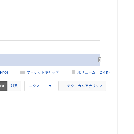
Price
マーケットキャップ
ボリューム（２４h）
対数
ear
エクスポート
テクニカルアナリシス