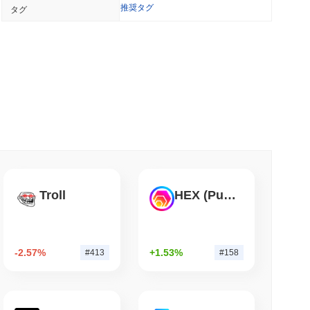
推奨タグ
タグ
トコインETF保有を削減し、ステークされたイ
に増加
 最小読取
ェーンに到達、Q2の成長が1.5%に減速
小読取
億ドルの欧州現金ファンドをイーサリアム上に展開
Troll
HEX (Pulsechain)
小読取
-2.57%
+1.53%
#413
#158
は休会前の4日間の上院のウィンドウにかかっている