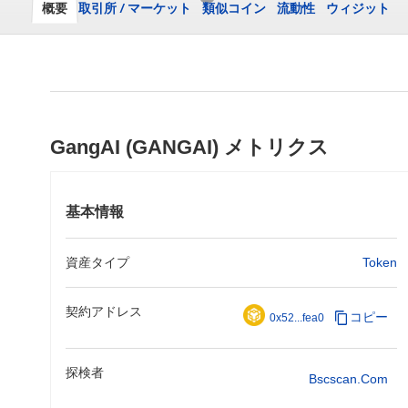
概要
取引所
/
マーケット
類似コイン
流動性
ウィジット
GangAI (GANGAI) メトリクス
基本情報
資産タイプ
Token
契約アドレス
コピー
0x52...fea0
探検者
Bscscan.com