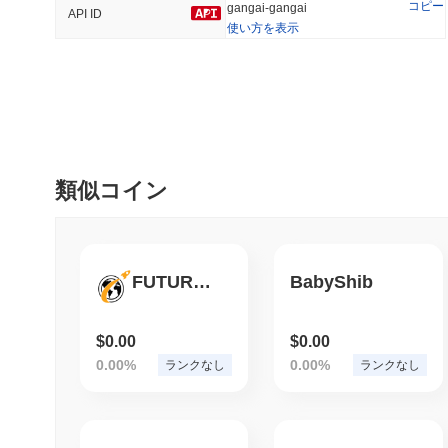
コピー
gangai-gangai
API ID
使い方を表示
トレンド
最近追加された
Hyperliquid
SACOIN
#10
#6212
-2.97%
no data
類似コイン
FUTURECOIN
BabyShib
$0.00
$0.00
0.00%
0.00%
ランクなし
ランクなし