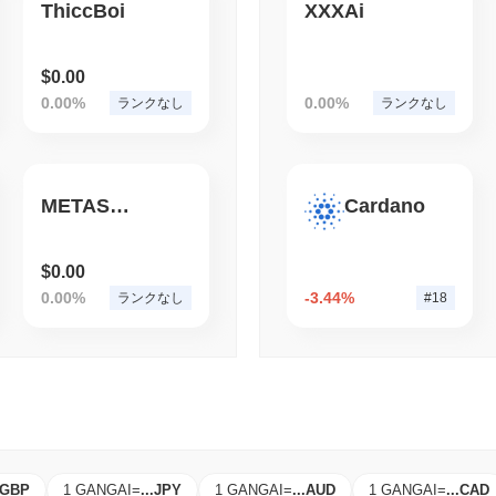
ThiccBoi
XXXAi
August 04 2026
(1 day ago)
,
3 最
STABLECOIN
PAYMENTS
マスターカード、18億ド
$0.00
0.00%
0.00%
ランクなし
ランクなし
METASHIBAMOON
Cardano
$0.00
0.00%
-3.44%
ランクなし
#18
GBP
1 GANGAI
=
...
JPY
1 GANGAI
=
...
AUD
1 GANGAI
=
...
CAD