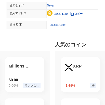
ETFS
BANKS
資産タイプ
Token
イタリア最大の銀行がビッ
ーサリアムへの投資を3倍
契約アドレス
コピー
0x52...fea0
August 05 2026
(23 hours ago)
,
3
探検者
(1)
bscscan.com
ECONOMIC DATA
WEB3
米国のGDPデータがオンチ
人気のコイン
August 05 2026
(1 day ago)
,
3 最
TOKENIZATION
BLACKROCK
ブラックロック、3110
Millions of bettas
XRP
$0.00
August 05 2026
(1 day ago)
,
3 最
0.00%
-1.69%
ランクなし
#6
CRYPTO REGULATIONS
USA
CLARITY法案の運命