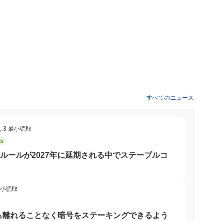
すべてのニュース
,
3 最小読取
NS
のルールが2027年に延期される中でステーブルコ
最小読取
ら離れることなく暗号をステーキングできるよう