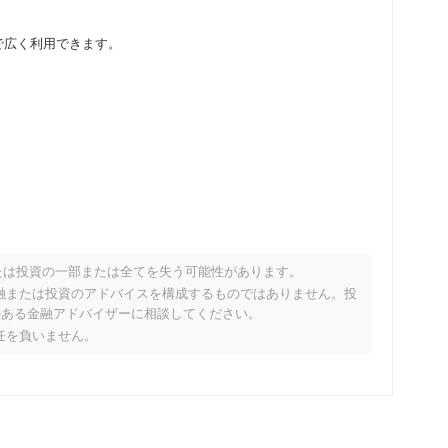
通貨取引所で広く利用できます。
たは投資の一部または全てを失う可能性があります。
なパフォーマンスですか？
り、金融または投資のアドバイスを構成するものではありません。投
のある金融アドバイザーに相談してください。
の暗号市場を下回っています。これは、より広範な市場のモメ
責任を負いません。
れを示しています。