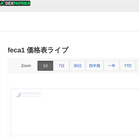
feca1 価格表ライブ
7日
30日
四半期
一年
Zoom:
1d
YTD