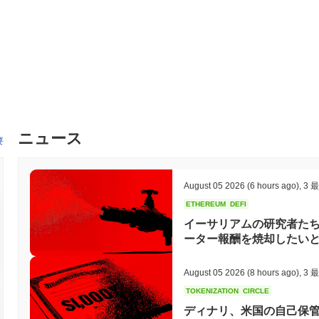
ニュース
要
August 05 2026
(6 hours ago)
,
3 
ETHEREUM
DEFI
イーサリアムの研究者たち
ーター報酬を焼却したい
August 05 2026
(8 hours ago)
,
3 
TOKENIZATION
CIRCLE
ディナリ、米国の自己保管