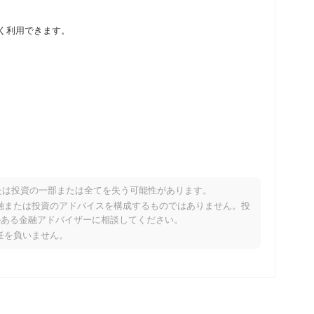
取引所で広く利用できます。
たは投資の一部または全てを失う可能性があります。
パフォーマンスですか？
り、金融または投資のアドバイスを構成するものではありません。投
のある金融アドバイザーに相談してください。
暗号市場を下回っています。これは、より広範な市場のモメン
責任を負いません。
示しています。