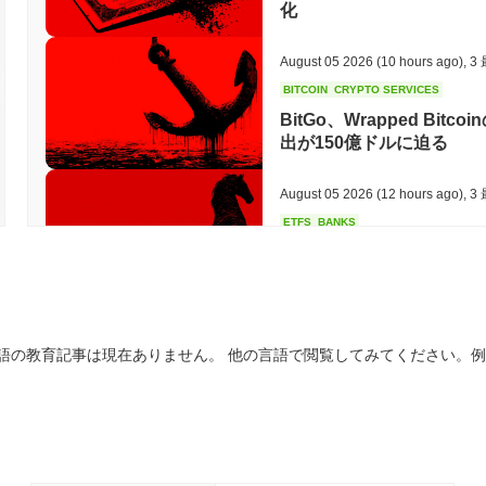
化
August 05 2026
(10 hours ago)
,
3
BITCOIN
CRYPTO SERVICES
BitGo、Wrapped Bitc
出が150億ドルに迫る
August 05 2026
(12 hours ago)
,
3
ETFS
BANKS
イタリア最大の銀行がビッ
ーサリアムへの投資を3倍
August 05 2026
(14 hours ago)
,
3
語の教育記事は現在ありません。 他の言語で閲覧してみてください。
ECONOMIC DATA
WEB3
米国のGDPデータがオンチ
August 05 2026
(16 hours ago)
,
3