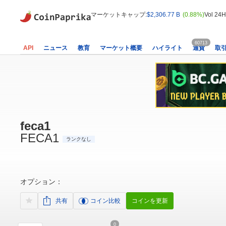
マーケットキャップ:
$2,306.77 B
(0.88%)
Vol 24H
60713
API
ニュース
教育
マーケット概要
ハイライト
通貨
取
feca1
FECA1
ランクなし
オプション：
共有
コイン比較
コインを更新
0