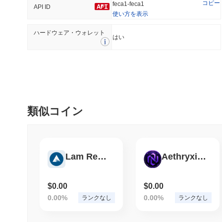
コピー
feca1-feca1
API ID
使い方を表示
ハードウェア・ウォレット
トレンド
最近追加された
はい
Hyperliquid
SACOIN
#10
#6878
3.76%
-1.44%
類似コイン
Lam Research Tokenized Stock - Reality
Aethryxis AI
$0.00
$0.00
0.00%
0.00%
ランクなし
ランクなし