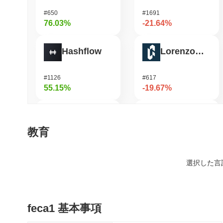
#650
#1691
76.03%
-21.64%
Hashflow
Lorenzo Protocol
#1126
#617
55.15%
-19.67%
Cysic
OVERTAKE
教育
#209
#1014
47.1%
-18.96%
選択した言
DODO
Home
feca1 基本事項
#593
#412
40.98%
-15.65%