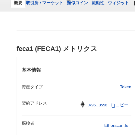
概要
取引所
/
マーケット
類似コイン
流動性
ウィジット
feca1 (FECA1) メトリクス
基本情報
資産タイプ
Token
契約アドレス
コピー
0x95...B558
探検者
Etherscan.io