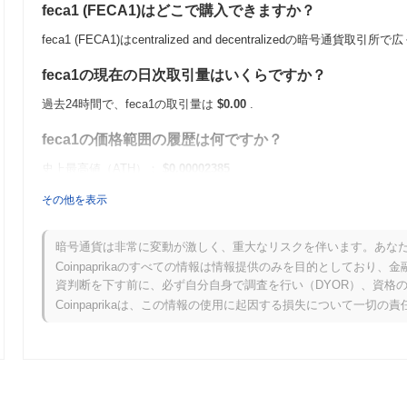
feca1 (FECA1)はどこで購入できますか？
feca1 (FECA1)はcentralized and decentralizedの暗号通貨
feca1の現在の日次取引量はいくらですか？
過去24時間で、feca1の取引量は
$0.00
.
feca1の価格範囲の履歴は何ですか？
史上最高値（ATH）：
$0.00002385
史上最安値（ATL）：
$0.00
その他を表示
feca1は現在、ATHより
~86.85%
低く取引されています .
暗号通貨は非常に変動が激しく、重大なリスクを伴います。あな
feca1は、より広範な暗号市場と比較してどのような
Coinpaprikaのすべての情報は情報提供のみを目的としてお
資判断を下す前に、必ず自分自身で調査を行い（DYOR）、資格
過去7日間で、feca1は
0.00%
上昇し、
0.88%
の上昇を記録した全体の
Coinpaprikaは、この情報の使用に起因する損失について一切の
タムと比較して、FECA1の価格アクションにおける一時的な遅れを