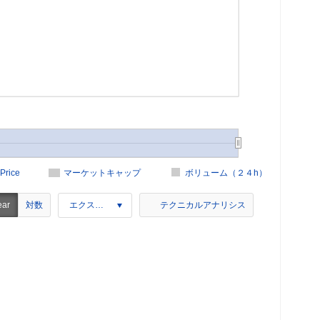
Price
マーケットキャップ
ボリューム（２４h）
対数
ear
エクスポート
テクニカルアナリシス