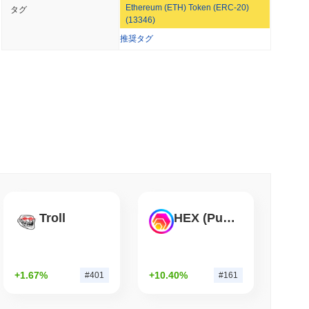
Ethereum (ETH) Token (ERC-20)
タグ
億ドルの欧州現金ファンドをイーサリアム上に展開
(13346)
推奨タグ
 最小読取
は休会前の4日間の上院のウィンドウにかかっている
小読取
ルのBVNK取引でステーブルコイン市場に参入
Troll
HEX (Pulsechain)
小読取
的シェアを獲得、中央集権型取引所の取引量が減
+1.67%
+10.40%
#401
#161