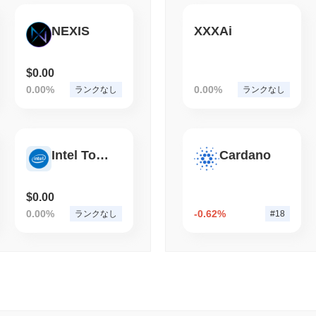
August 04 2026
(1 day ago)
,
3 最
NEXIS
XXXAi
BITCOIN
HACKERS
2021年のColdcar
draining している
$0.00
0.00%
0.00%
ランクなし
ランクなし
Intel Tokenized Stock - Reality
Cardano
$0.00
0.00%
-0.62%
ランクなし
#18