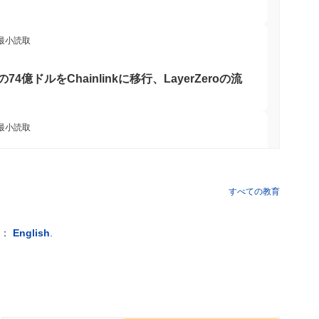
 最小読取
oinの74億ドルをChainlinkに移行、LayerZeroの流
 最小読取
トコインETF保有を削減し、ステークされたイ
に増加
すべての教育
 最小読取
例：
English
.
ェーンに到達、Q2の成長が1.5%に減速
 最小読取