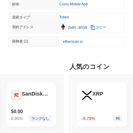
TOKENIZATION
BLACKROCK
財布
Coins Mobile App
ブラックロック、3110
資産タイプ
Token
契約アドレス
コピー
0x95...B558
August 05 2026
(18 hours ago)
,
3
CRYPTO REGULATIONS
USA
探検者
(1)
etherscan.io
CLARITY法案の運命
人気のコイン
August 04 2026
(1 day ago)
,
3 最
STABLECOIN
PAYMENTS
マスターカード、18億ド
SanDisk Tokenized Stock - Reality
XRP
August 04 2026
(1 day ago)
,
3 最
DEFI
TRADING
$0.00
オンチェーン取引が記録
0.00%
-0.78%
ランクなし
#6
少