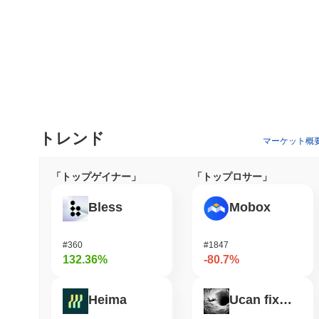
トレンド
マーケット概
「トップゲイナー」
「トップロサー」
Bless
Mobox
#360
#1847
132.36%
-80.7%
Heima
Ucan fix life in1day