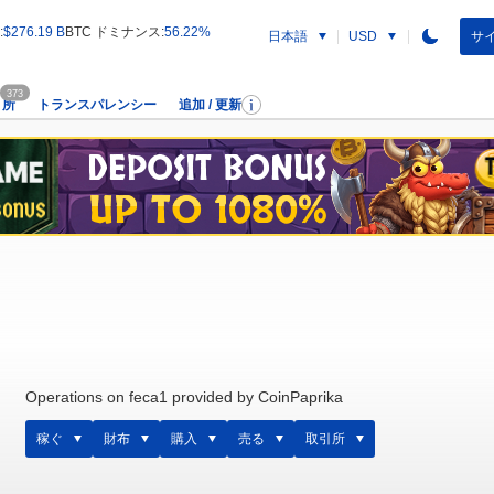
:
$276.19 B
BTC ドミナンス:
56.22%
日本語
サイ
USD
373
引所
トランスパレンシー
追加 / 更新
Operations on feca1 provided by CoinPaprika
稼ぐ
財布
購入
売る
取引所