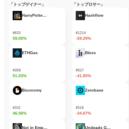
「トップゲイナー」
「トップロサー」
HarryPotterObamaSonic10Inu (ETH)
Hashflow
#633
#1214
59.05%
-59.29%
ETHGas
Bless
#359
#527
51.03%
-41.65%
Biconomy
Zerobase
#331
#516
46.56%
-34.67%
Not in Employment, Education, or Training
Undeads Games