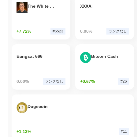
The White Bull
XXXAi
+7.72%
0.00%
#6523
ランクなし
Bangsat 666
Bitcoin Cash
0.00%
+0.67%
ランクなし
#26
Dogecoin
+1.13%
#11