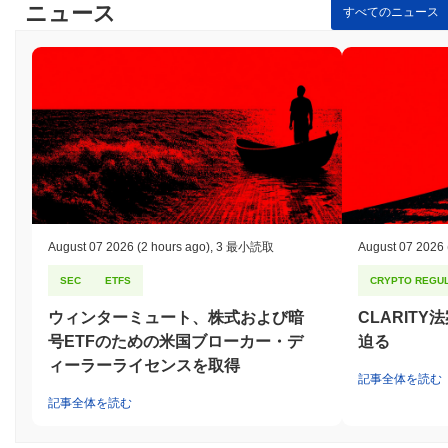
ニュース
すべてのニュース
August 07 2026
(2 hours ago)
,
3 最小読取
August 07 2026
SEC
ETFS
CRYPTO REGUL
ウィンターミュート、株式および暗
CLARIT
号ETFのための米国ブローカー・デ
迫る
ィーラーライセンスを取得
記事全体を読む
記事全体を読む