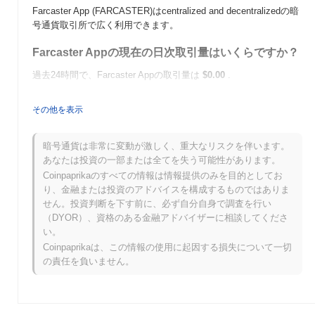
Farcaster App (FARCASTER)はcentralized and decentralizedの暗
号通貨取引所で広く利用できます。
Farcaster Appの現在の日次取引量はいくらですか？
過去24時間で、Farcaster Appの取引量は
$0.00
.
Farcaster Appの価格範囲の履歴は何ですか？
その他を表示
史上最高値（ATH）：
$0.001405
史上最安値（ATL）：
$0.00
暗号通貨は非常に変動が激しく、重大なリスクを伴います。
あなたは投資の一部または全てを失う可能性があります。
Farcaster Appは現在、ATHより
~100.00%
低く取引されています .
Coinpaprikaのすべての情報は情報提供のみを目的としてお
り、金融または投資のアドバイスを構成するものではありま
Farcaster Appは、より広範な暗号市場と比較してど
せん。投資判断を下す前に、必ず自分自身で調査を行い
のようなパフォーマンスですか？
（DYOR）、資格のある金融アドバイザーに相談してくださ
過去7日間で、Farcaster Appは
0.00%
上昇し、
0.10%
の上昇を記録
い。
した全体の暗号市場を下回っています。これは、より広範な市場
Coinpaprikaは、この情報の使用に起因する損失について一切
のモメンタムと比較して、FARCASTERの価格アクションにおけ
の責任を負いません。
る一時的な遅れを示しています。