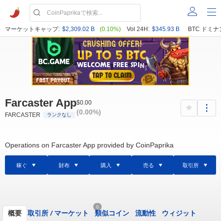
マーケットキャップ:
$2,309.02 B
(0.10%)
Vol 24H:
$345.93 B
BTC ドミナ
Farcaster App
$0.00
(0.00%)
FARCASTER
ランクなし
Operations on Farcaster App provided by CoinPaprika
稼ぐ
財布
購入
売る
取引所
0
概要
取引所
/
マーケット
類似コイン
流動性
ウィジット