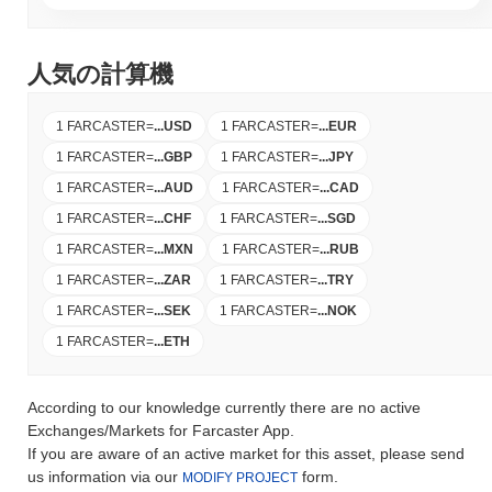
人気の計算機
1 FARCASTER
=
...
USD
1 FARCASTER
=
...
EUR
1 FARCASTER
=
...
GBP
1 FARCASTER
=
...
JPY
1 FARCASTER
=
...
AUD
1 FARCASTER
=
...
CAD
1 FARCASTER
=
...
CHF
1 FARCASTER
=
...
SGD
1 FARCASTER
=
...
MXN
1 FARCASTER
=
...
RUB
1 FARCASTER
=
...
ZAR
1 FARCASTER
=
...
TRY
1 FARCASTER
=
...
SEK
1 FARCASTER
=
...
NOK
1 FARCASTER
=
...
ETH
According to our knowledge currently there are no active
Exchanges/Markets for Farcaster App.
If you are aware of an active market for this asset, please send
us information via our
form.
MODIFY PROJECT