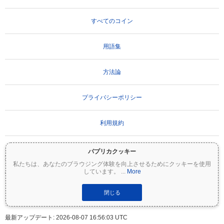
すべてのコイン
用語集
方法論
プライバシーポリシー
利用規約
パプリカクッキー
重要な免責事項：
暗号資産は非常にボラティリティが高く、重大なリスクを伴いま
私たちは、あなたのブラウジング体験を向上させるためにクッキーを使用
す。投資額の一部または全額を失う可能性があります。Coinpaprikaのすべての情報は
しています。
...
More
情報提供のみを目的としており、財務または投資のアドバイスを構成するものではあ
りません。投資判断を行う前に、必ずご自身で調査（DYOR）を行い、資格のあるファ
イナンシャルアドバイザーに相談してください。Coinpaprikaは、この情報の使用に起
閉じる
因するいかなる損失についても責任を負いません。
最新アップデート: 2026-08-07 16:56:03 UTC