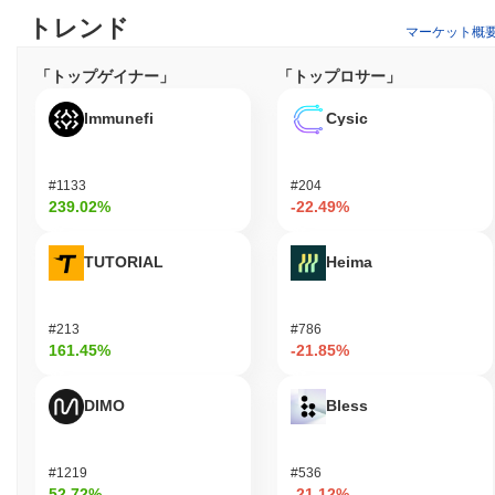
トレンド
マーケット概
「トップゲイナー」
「トップロサー」
Immunefi
Cysic
#1133
#204
239.02%
-22.49%
TUTORIAL
Heima
#213
#786
161.45%
-21.85%
DIMO
Bless
#1219
#536
52.72%
-21.12%