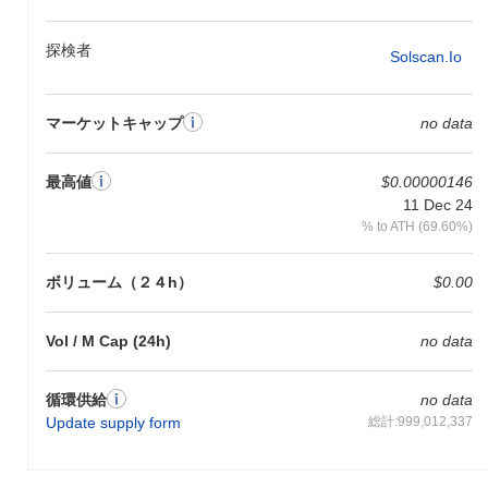
探検者
Solscan.io
マーケットキャップ
no data
最高値
$0.00000146
11 Dec 24
% to ATH (69.60%)
ボリューム（２４h）
$0.00
Vol / M Cap (24h)
no data
循環供給
no data
Update supply form
総計:999,012,337