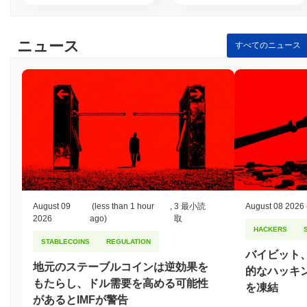
ニュース
すべてのニュース
August 09
(less than 1 hour
,
3 最小読
August 08 2026
2026
ago)
取
HACKERS
STABLECOINS
REGULATION
バイビット
地元のステーブルコインは逆効果を
的なハッキ
もたらし、ドル需要を高める可能性
を凍結
があるとIMFが警告