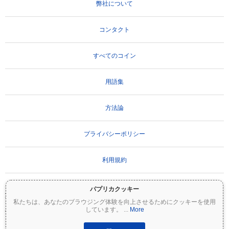
弊社について
コンタクト
すべてのコイン
用語集
方法論
プライバシーポリシー
利用規約
パプリカクッキー
重要な免責事項：
暗号資産は非常にボラティリティが高く、重大なリスクを伴いま
私たちは、あなたのブラウジング体験を向上させるためにクッキーを使用
す。投資額の一部または全額を失う可能性があります。Coinpaprikaのすべての情報は
しています。
...
More
情報提供のみを目的としており、財務または投資のアドバイスを構成するものではあ
りません。投資判断を行う前に、必ずご自身で調査（DYOR）を行い、資格のあるファ
イナンシャルアドバイザーに相談してください。Coinpaprikaは、この情報の使用に起