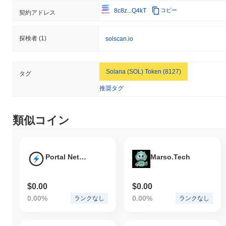
8c8z...Q4kT
コピー
契約アドレス
探検者
(1)
solscan.io
Solana (SOL) Token (8127)
タグ
推奨タグ
類似コイン
Portal Network
Marso.Tech
$0.00
$0.00
0.00%
0.00%
ランクなし
ランクなし