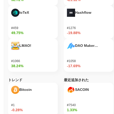
IoTeX
Hashflow
#459
#1276
49.75%
-19.88%
LMAO!
DAO Maker Token
#1066
#1058
38.24%
-17.69%
トレンド
最近追加された
Bitcoin
SACOIN
#1
#7540
-0.28%
1.33%