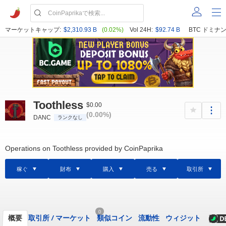
マーケットキャップ:
$2,310.93 B
(0.02%)
Vol 24H:
$92.74 B
BTC ドミナン
Toothless
$0.00
(0.00%)
DANC
ランクなし
Operations on Toothless provided by CoinPaprika
稼ぐ
財布
購入
売る
取引所
0
概要
取引所
/
マーケット
類似コイン
流動性
ウィジット