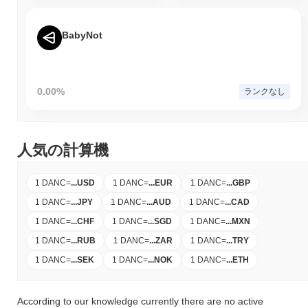
BabyNot
0.00%
ランクなし
人気の計算機
1 DANC
=
...
USD
1 DANC
=
...
EUR
1 DANC
=
...
GBP
1 DANC
=
...
JPY
1 DANC
=
...
AUD
1 DANC
=
...
CAD
1 DANC
=
...
CHF
1 DANC
=
...
SGD
1 DANC
=
...
MXN
1 DANC
=
...
RUB
1 DANC
=
...
ZAR
1 DANC
=
...
TRY
1 DANC
=
...
SEK
1 DANC
=
...
NOK
1 DANC
=
...
ETH
According to our knowledge currently there are no active