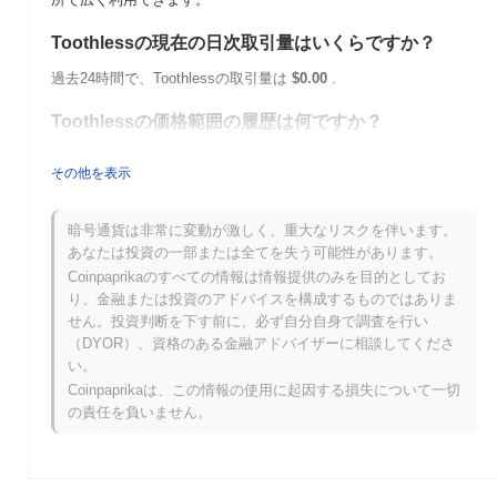
Toothlessの現在の日次取引量はいくらですか？
過去24時間で、Toothlessの取引量は
$0.00
.
Toothlessの価格範囲の履歴は何ですか？
史上最高値（ATH）：
$0.00000146
その他を表示
史上最安値（ATL）：
$0.00
Toothlessは現在、ATHより
~41.04%
低く取引されています .
暗号通貨は非常に変動が激しく、重大なリスクを伴います。
あなたは投資の一部または全てを失う可能性があります。
Toothlessは、より広範な暗号市場と比較してどのよ
Coinpaprikaのすべての情報は情報提供のみを目的としてお
うなパフォーマンスですか？
り、金融または投資のアドバイスを構成するものではありま
せん。投資判断を下す前に、必ず自分自身で調査を行い
過去7日間で、Toothlessは
0.00%
上昇し、
0.02%
の上昇を記録し
（DYOR）、資格のある金融アドバイザーに相談してくださ
た全体の暗号市場を下回っています。これは、より広範な市場の
い。
モメンタムと比較して、DANCの価格アクションにおける一時的
な遅れを示しています。
Coinpaprikaは、この情報の使用に起因する損失について一切
の責任を負いません。