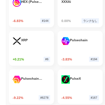
HEX (Pulsechain)
XXXAi
-6.83%
0.00%
#144
ランクなし
XRP
Pulsechain
+0.21%
-3.83%
#6
#194
Pulsechain Bridged HEX (Pulsechain)
PulseX
-9.22%
-4.55%
#6278
#167