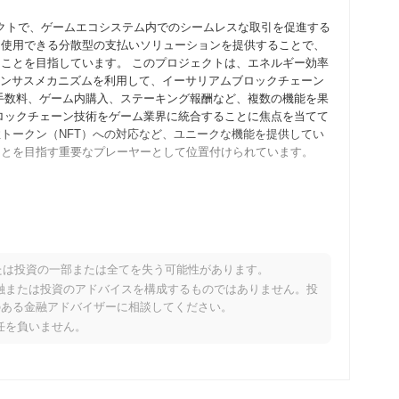
ジェクトで、ゲームエコシステム内でのシームレスな取引を促進する
、使用できる分散型の支払いソリューションを提供することで、
ことを目指しています。 このプロジェクトは、エネルギー効率
センサスメカニズムを利用して、イーサリアムブロックチェーン
引手数料、ゲーム内購入、ステーキング報酬など、複数の機能を果
ロックチェーン技術をゲーム業界に統合することに焦点を当てて
トークン（NFT）への対応など、ユニークな機能を提供してい
ことを目指す重要なプレーヤーとして位置付けられています。
ンと技術仕様を概説したホワイトペーパーを発表したことから始
、開発者や初期採用者がプラットフォームの機能を試すことがで
ットが正式に立ち上げられ、トークンの公開利用可能性と運用状
術を統合したユーザーフレンドリーなエコシステムの構築に焦点
たは投資の一部または全てを失う可能性があります。
オコインの初期配布は、2021年10月に公正なローンチモデル
り、金融または投資のアドバイスを構成するものではありません。投
ンを取得できるようにしました。これらの基盤的なステップは、
のある金融アドバイザーに相談してください。
めの舞台を整えました。
責任を負いません。
ラビリティを向上させることを目的とした重要なプロトコルアッ
ードは、全体的なネットワークパフォーマンスとユーザーエクス