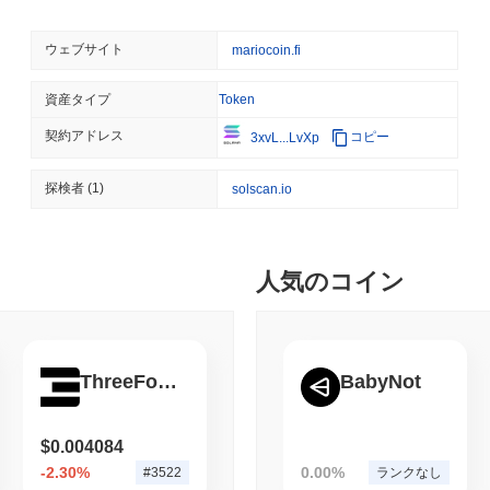
境は、すべての参加者が繁栄し、目標を達成できる活気あるエコシ
August 06 2026
(21 hours ago)
,
3
STABLECOINS
CRYPTO REGULATIO
マリオコインはどのように保護されていますか？
ウェブサイト
mariocoin.fi
米国と英国、GENIUS法
マリオコインは、バリデーターが取引を確認し、ネットワークの整合
インの連携を強化
メカニズムを使用しています。このモデルでは、バリデーターは一
資産タイプ
Token
より誠実に行動し、取引を正確に検証するインセンティブが与えら
契約アドレス
コピー
3xvL...LvXp
August 06 2026
(23 hours ago)
,
3
を保証するために、楕円曲線デジタル署名アルゴリズム（ECDSA）
に、ネットワークはバリデーターに対してその貢献に対するステー
CRYPTO SERVICES
BANKS
かった場合にはスラッシングペナルティを実施しています。この二
探検者
(1)
solscan.io
BNYは機関がその保管か
安全な環境を促進します。 追加の安全策には、定期的な監査と、ス
にしたい
スが含まれており、ネットワークのレジリエンスを高めています。
し、単一障害点に関連する脆弱性のリスクを低減します。
August 05 2026
(1 day ago)
,
3 最
人気のコイン
マリオコインは何か論争やリスクに直面しましたか？
ETHEREUM
DEFI
マリオコインは、主にセキュリティと規制の課題に関連するいくつかの
イーサリアムの研究者たち
トはスマートコントラクトの脆弱性が悪用され、複数のユーザーが
ーター報酬を焼却したい
た。開発チームは、この問題に迅速に対処し、スマートコントラク
ThreeFold Token
BabyNot
めにハードフォークを開始しました。また、将来の潜在的な脆弱性
August 05 2026
(1 day ago)
,
3 最
ィプログラムも実施しました。 さらに、マリオコインはさまざまな
懸念が生じています。これに応じて、チームは法的専門家と連携し
TOKENIZATION
CIRCLE
$0.004084
しています。 マリオコインに対する継続的なリスクには、市場のボ
ディナリ、米国の自己保管
-2.30%
0.00%
#3522
ランクなし
は、定期的な監査、コミュニティエンゲージメント、およびプロジ
化