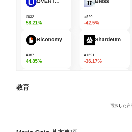
OVERTAKE
Bless
#832
#520
58.21%
-42.5%
Biconomy
Shardeum
#387
#1691
44.85%
-36.17%
ETHGas
DODO
教育
#374
#697
41.42%
-35.07%
選択した言
Orochi Network
Viction
#322
#1191