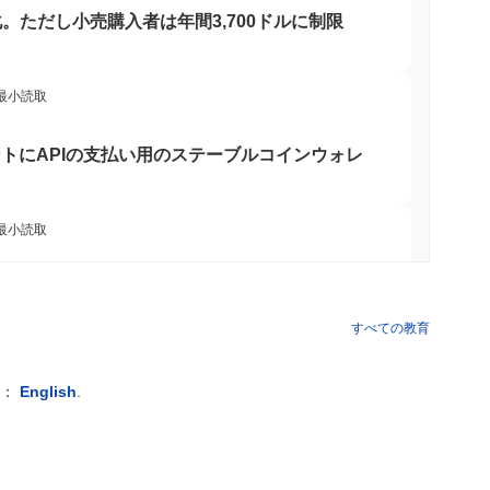
。ただし小売購入者は年間3,700ドルに制限
コシステム内での革新を促進します。このトークンは、サービス
フチェーンアプリケーションでも利用され、単なる取引を超えた
、開発者、バリデーターをサポートする活気あるエコシステムを
トを促進するように設計されています。
 最小読取
か？
ージェントにAPIの支払い用のステーブルコインウォレ
通じてアクティブであり続けており、コミュニティのエンゲージ
います。現在の開発は、ゲームセクターへのコミットメントを反
ステムを拡大することに焦点を当てています。プロジェクトはま
資家やユーザーからの継続的な関心を示しています。 さらに、
 最小読取
り、ゲームおよび暗号通貨コミュニティ内での関連性をさらに強
内での継続的な関連性を支持しており、マリオコインがアクティ
ームを上回った後、自社のビットコインブリッジを
ることを示しています。
すべての教育
経済に参加し、マリオコインエコシステム内での取引や相互作用
 最小読取
ザーフレンドリーなウォレットやAPIなどの重要なツールとリ
例：
English
.
ーム内での支払いを行い、さまざまなサービスにアクセスする際
rcleのArcブロックチェーンを確保
インのユニークな機能を活用したアプリケーションやサービスを
ます。 バリデーターや流動性提供者などの二次参加者は、ステ
セキュリティや意思決定プロセスに貢献します。この協力的な環