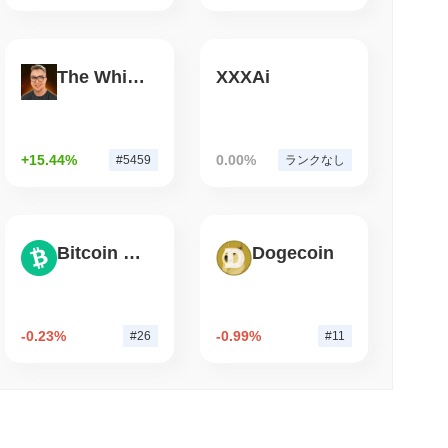
しています。
小読取
The White Bull
XXXAi
oinの74億ドルをChainlinkに移行、LayerZeroの流
用できます。 最もアクティブなプラットフォームはMeteoraで、
ました。 その他の取引所にはMeteoraとOrca DEXがありま
+15.44%
0.00%
#5459
ランクなし
%
の増加を示しています。これは、取引活動の短期的な増加を示
Bitcoin Cash
Dogecoin
-0.23%
-0.99%
#26
#11