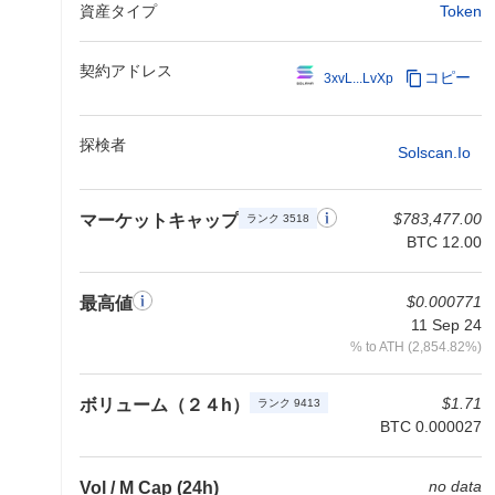
資産タイプ
Token
契約アドレス
コピー
3xvL...LvXp
探検者
Solscan.io
$783,477.00
マーケットキャップ
ランク 3518
BTC 12.00
$0.000771
最高値
11 Sep 24
% to ATH (2,854.82%)
$1.71
ボリューム（２４h）
ランク 9413
BTC 0.000027
no data
Vol / M Cap (24h)