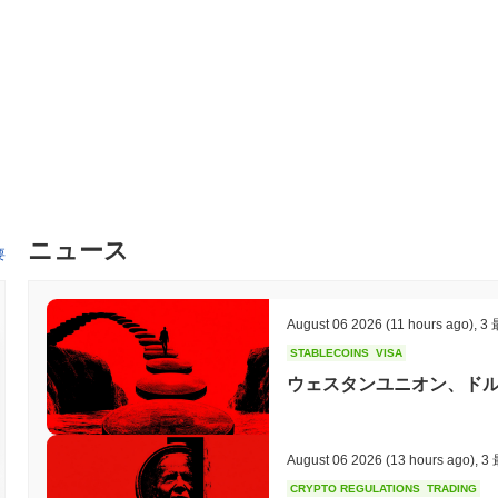
ペリエンスの向上が期待されています。さらに、チームは複数の分散
2024年中頃までにパートナーシップの完了を目指しています。こ
コシステム内で拡大することを目的としています。これらのマイル
デートを通じて追跡され、透明性とステークホルダーとのエンゲー
マリオコインの特徴は何ですか？
マリオコインは、取引スループットを向上させ、レイテンシを低減す
じて際立っています。これにより、高頻度取引やゲームアプリケー
ルーフ・オブ・ステークとシャーディングを組み合わせた独自のコ
となく効率的なデータ処理とスケーラビリティの向上を実現していま
ニュース
おり、複数のブロックチェーンエコシステムとのシームレスな相互作用
要
な開発者ツールセットによってサポートされており、エコシステム内で
プロジェクトはまた、コミュニティガバナンスを強調しており、ト
意思決定プロセスに参加できるようにしています。ゲームプラットフ
August 06 2026
(11 hours ago)
,
3
は、そのユーティリティをさらに高め、マリオコインを進化する暗
STABLECOINS
VISA
の特徴は、マリオコインのブロックチェーン空間における独自の役
ウェスタンユニオン、ドル
マリオコインで何ができますか？
マリオコインは、そのエコシステム内で複数の実用的なユーティリ
シームレスに価値を送受信できるようにします。保有者はステーキ
August 06 2026
(13 hours ago)
,
3
しながら、時間の経過とともに報酬を得る可能性があります。さら
CRYPTO REGULATIONS
TRADING
ェクトの将来の開発や方向性に関する意思決定プロセスに参加できる