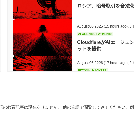
ロシア、暗号取引を合法化
ケーション（dApps）や統合を構築するためのツールを提供し、エ
の割引、メンバーシップ特典、報酬プログラムなど、さまざまなオ
ユーティリティを高めます。 全体として、マリオコインはユーザー
促進し、プラットフォーム全体での積極的な参加とエンゲージメン
August 06 2026
(15 hours ago)
,
3
マリオコインはまだアクティブまたは関連性があります
AI AGENTS
PAYMENTS
CloudflareがAIエ
マリオコインは、2023年9月に発表された最近のガバナンス提案を
ットを提供
メントを高め、プラットフォームの機能を改善することを目指して
映し、さまざまなゲームプラットフォームとの統合を通じてエコシ
た、いくつかの取引所での存在を維持しており、一貫した取引量は投
August 06 2026
(17 hours ago)
,
3
マリオコインはゲーム開発者とのパートナーシップにも関与してお
BITCOIN
HACKERS
化しています。これらの指標は、ブロックチェーンゲームセクター
BoltzはAI攻撃者がチ
ブであるだけでなく、ユーザーベースのニーズに応じて進化してい
シャットダウン
マリオコインは誰のために設計されていますか？
マリオコインは、消費者と開発者のために設計されており、分散型
August 06 2026
(19 hours ago)
,
3
を促進します。シームレスな統合と使用をサポートするために、ユー
語の教育記事は現在ありません。 他の言語で閲覧してみてください。
CIRCLE
TOKENIZATION
ソースを提供します。 主なユーザーである消費者は、プラットフォ
ウォール街の大手企業がCi
にコインのユーティリティから利益を得ます。開発者は、マリオコ
構築することができ、全体的なユーザーエクスペリエンスを向上させ
ーキングやガバナンスメカニズムを通じて関与し、ネットワークの