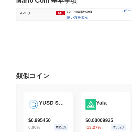
Mario Coin 基本事項
38.68%
-28.79%
コピー
coin-mario-coin
API ID
使い方を表示
トレンド
最近追加された
HEX (Pulsechain)
SACOIN
#153
#7114
1.94%
-0.08%
類似コイン
YUSD Stablecoin
Yala
$0.995450
$0.00009925
0.00%
-13.27%
#3519
#3520