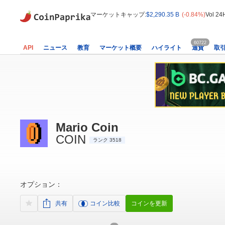
マーケットキャップ:
$2,290.35 B
(-0.84%)
Vol 24
60722
API
ニュース
教育
マーケット概要
ハイライト
通貨
取
Mario Coin
COIN
ランク 3518
オプション：
共有
コイン比較
コインを更新