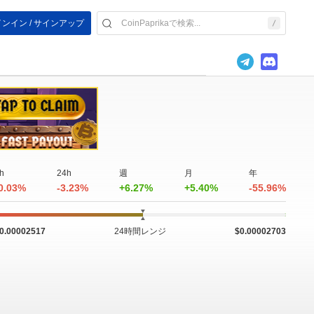
ンイン / サインアップ
h
24h
週
月
年
0.03%
-3.23%
+6.27%
+5.40%
-55.96%
0.00002517
24時間レンジ
$0.00002703