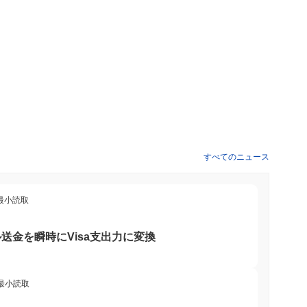
型金融（DeFi）プラットフォームとの統合に取り組んでおり、
れらの取り組みは、マリオコインのユーティリティを広範な暗号エ
ストーンの進捗は、公式のロードマップとコミュニティのアップ
ジメントが確保されます。
る革新的なレイヤー2（L2）スケーリングソリューションを通
ションに適したものとなっています。このアーキテクチャは、プ
ンセンサスメカニズムを採用しており、セキュリティを損なうこ
す。 さらに、マリオコインはクロスチェーン互換性を統合して
を可能にします。この相互運用性は、SDKやAPIなどの堅牢
すべてのニュース
の分散型アプリケーション（dApps）の作成を促進します。
ークン保有者がプロトコルのアップグレードや財務管理に関する
ォームやNFTマーケットプレイスとの戦略的パートナーシップ
 最小読取
号の風景における多目的な資産として位置付けています。これら
割と魅力に寄与しています。
送金を瞬時にVisa支出力に変換
ティを提供します。主に、取引の媒体として機能し、ユーザーが
ングに参加でき、これによりネットワークのセキュリティに貢献
 最小読取
に、マリオコインはガバナンス機能を提供し、ユーザーがプロジ
ようにします。 開発者にとって、マリオコインは分散型アプリ