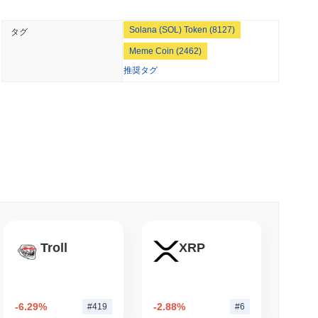
ステムを育成します。
 最小読取
NS
Solana (SOL) Token (8127)
タグ
のルールが2027年に延期される中でステーブルコ
性を維持するプルーフ・オブ・ステーク（PoS）コンセンサス
Meme Coin (2462)
定量のマリオコインを担保としてロックする必要があり、これに
推奨タグ
れます。プロトコルは、取引が安全に署名され、検証されること
 最小読取
を使用しています。 参加者のインセンティブを調整するため
キング報酬を提供し、悪意のある行動や取引を正しく検証できな
重のアプローチは、不正行為を抑制し、すべての参加者にとって
ら離れることなく暗号をステーキングできるよう
テークホルダーが意思決定に参加できる透明なガバナンスプロセ
複数のクライアント実装の使用は、セキュリティの風景を多様化
小読取
論争やリスクに直面してきました。2023年3月、プロジェク
、ステーキングを50%に制限するためにバリデ
資金を失うという重大なセキュリティインシデントを経験しまし
と提案
トにパッチを適用し、影響を受けたユーザーの資金を復元するた
Troll
XRP
を特定するためにコミュニティメンバーを奨励するバグバウンテ
小読取
法域で規制の監視に直面しており、地元の法律への準拠に関する
、規制要件の遵守を確保し、運営の透明性を確保することを約束
ラティリティや将来の規制変更の可能性が含まれます。チーム
ウォレット向けにS&P 500全体をオンチェーン
-6.29%
-2.88%
#419
#6
ェクトに影響を与える可能性のある開発に関するオープンなコミ