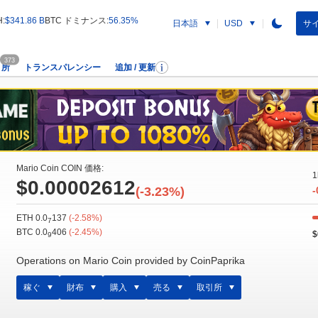
H:
$341.86 B
BTC ドミナンス:
56.35%
日本語
サイ
USD
373
引所
トランスパレンシー
追加 / 更新
Mario Coin COIN 価格:
1
$0.00002612
(-3.23%)
-
ETH 0.0
137
(-2.58%)
7
BTC 0.0
406
(-2.45%)
$
9
Operations on Mario Coin provided by CoinPaprika
稼ぐ
財布
購入
売る
取引所