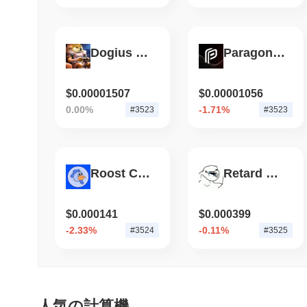
Dogius Maximus
Paragon Tweaks
$0.00001507
$0.00001056
0.00%
-1.71%
#3523
#3523
Roost Coin
Retard Finder Coin
$0.000141
$0.000399
-2.33%
-0.11%
#3524
#3525
人気の計算機