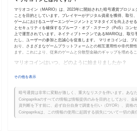
マリオコイン（MARIO）は、2023年に開始された暗号通貨プロ
ことを目的としています。プレイヤーがデジタル資産を獲得、取引
ゲームにおけるユーザーエンゲージメントとマネタイズを向上させる
とセキュリティを確保するプルーフ・オブ・ステーク（PoS）コン
上で運営されています。ネイティブトークンであるMARIOは、取
たし、ユーザーの参加と忠誠心を促進します。 マリオコインは、ブ
おり、さまざまなゲームプラットフォームとの相互運用性や非代替性
ます。これにより、従来のゲームと分散型金融のギャップを埋める
マリオコインはいつ、どのように始まりましたか？
マリオコインは、2021年3月に創設チームがプロジェクトのビジョ
その他を表示
まりました。プロジェクトは2021年6月にテストネットを立ち上げ
きるようにしました。成功したテストの後、2021年9月にメインネ
況が確立されました。 初期の開発は、ゲームとブロックチェーン技
暗号通貨は非常に変動が激しく、重大なリスクを伴います。あな
を当て、多様なユーザーベースを引き付けることを目指しました。マリ
Coinpaprikaのすべての情報は情報提供のみを目的としてお
を通じて行われ、参加者が従来の資金調達方法の制約なしにトーク
資判断を下す前に、必ず自分自身で調査を行い（DYOR）、資格
マリオコインの成長とコミュニティ主導のエコシステムの確立のた
Coinpaprikaは、この情報の使用に起因する損失について一切の
マリオコインの今後はどうなりますか？
公式のアップデートによると、マリオコインは、取引速度とスケー
プグレードを2024年第1四半期に予定しています。このアップグレ