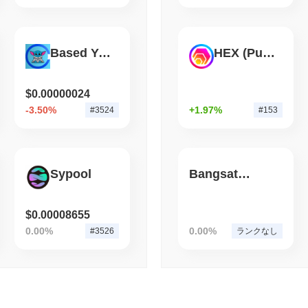
ュニケーションを維持することで、これらのリスクを積極的に軽減
August 05 2026
(1 day ago)
,
3 最
Mario Coin (COIN) FAQ – 主要指標と市場分析
BITCOIN
CRYPTO SERVICES
Based Yoda
HEX (Pulsechain)
Mario Coin (COIN)はどこで購入できますか？
BitGo、Wrapped Bitc
出が150億ドルに迫る
Mario Coin (COIN)はcentralizedの暗号通貨取引所で広く利
$0.00000024
COIN/BONK取引ペアは24時間のボリュームが
$0.791900
以上を記録し
-3.50%
+1.97%
#3524
#153
す。
Mario Coinの現在の日次取引量はいくらですか？
過去24時間で、Mario Coinの取引量は
$1.71
, 前日と比較して
114.82
Sypool
Bangsat 666
唆しています。
Mario Coinの価格範囲の履歴は何ですか？
$0.00008655
史上最高値（ATH）：
$0.000771
0.00%
0.00%
#3526
ランクなし
史上最安値（ATL）：
$0.00
Mario Coinは現在、ATHより
~96.62%
低く取引されています .
Mario Coinの現在の時価総額はいくらですか？