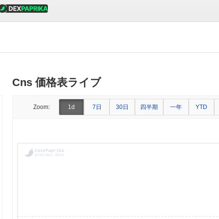
Cns 価格表ライブ
7日
30日
四半期
一年
Zoom:
1d
YTD