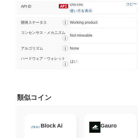
コピー
cns-cns
API ID
使い方を表示
開発ステータス
トレンド
Working product
最近追加された
コンセンサス・メカニズム
HEX (Pulsechain)
SACOIN
Not mineable
アルゴリズム
None
#143
#9823
14.91%
1.12%
ハードウェア・ウォレット
はい
類似コイン
Block Ai
Gauro