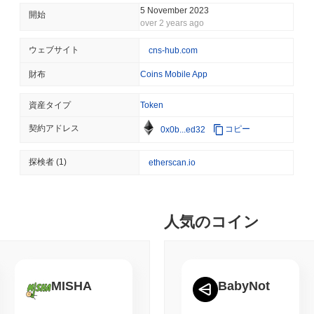
CRYPTO REGULATIONS
TRADING
5 November 2023
開始
over 2 years ago
ロシア、暗号取引を合法化
ウェブサイト
cns-hub.com
August 06 2026
(23 hours ago)
,
3
財布
Coins Mobile App
AI AGENTS
PAYMENTS
資産タイプ
Token
CloudflareがAIエ
ットを提供
契約アドレス
コピー
0x0b...ed32
August 06 2026
(1 day ago)
,
3 最
探検者
(1)
etherscan.io
BITCOIN
HACKERS
BoltzはAI攻撃者がチ
シャットダウン
人気のコイン
August 06 2026
(1 day ago)
,
3 最
CIRCLE
TOKENIZATION
ウォール街の大手企業がCi
MISHA
BabyNot