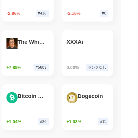
小読取
-2.86%
-2.18%
#418
#6
NS
のルールが2027年に延期される中でステーブルコ
The White Bull
XXXAi
+7.89%
0.00%
#5603
ランクなし
Bitcoin Cash
Dogecoin
+1.04%
+1.03%
#26
#11