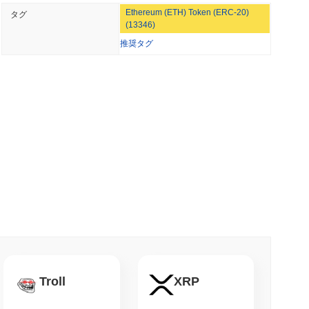
Ethereum (ETH) Token (ERC-20)
タグ
。ただし小売購入者は年間3,700ドルに制限
(13346)
推奨タグ
 最小読取
ージェントにAPIの支払い用のステーブルコインウォレ
小読取
ームを上回った後、自社のビットコインブリッジを
小読取
rcleのArcブロックチェーンを確保
Troll
XRP