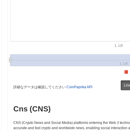
1. 1月
1. 1月
Lin
詳細なデータは確認してください
CoinPaprika API
Cns (CNS)
CNS (Crypto News and Social Media) platforms entering the Web 3 technolo
accurate and fast crypto and worldwide news, enabling social interactio