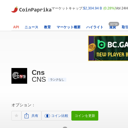
マーケットキャップ:
$2,304.94 B
(0.28%)
Vol 24H
60738
API
ニュース
教育
マーケット概要
ハイライト
通貨
取
Cns
CNS
ランクなし
オプション：
共有
コイン比較
コインを更新