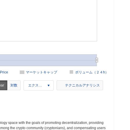
Price
マーケットキャップ
ボリューム（２４h）
対数
ear
エクスポート
テクニカルアナリシス
gy space with the goals of promoting decentralization, providing
n among the crypto community (cryptonians), and compensating users