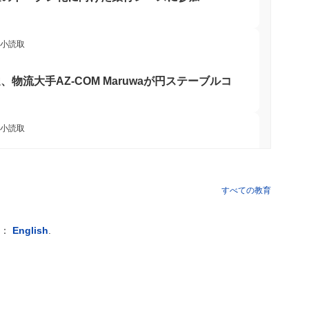
最小読取
達、物流大手AZ-COM Maruwaが円ステーブルコ
最小読取
インレッドチームが約1日で85の重大なバグを指摘
すべての教育
 最小読取
例：
English
.
送金を瞬時にVisa支出力に変換
 最小読取