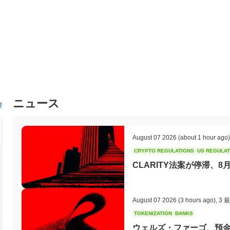
ニュース
要
August 07 2026
(about 1 hour ago)
CRYPTO REGULATIONS
US REGULA
CLARITY法案が停滞、
August 07 2026
(3 hours ago)
,
3 
TOKENIZATION
BANKS
ウェルズ・ファーゴ、預