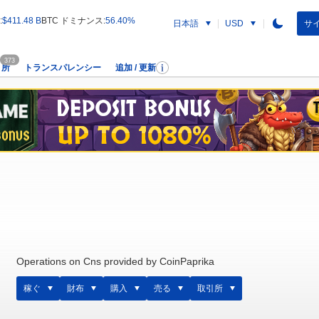
:
$411.48 B
BTC ドミナンス:
56.40%
日本語
サイ
USD
373
引所
トランスパレンシー
追加 / 更新
Operations on Cns provided by CoinPaprika
稼ぐ
財布
購入
売る
取引所