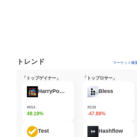
トレンド
マーケット概
「トップゲイナー」
「トップロサー」
HarryPotterObamaSonic10Inu (ETH)
Bless
#654
#539
49.19%
-47.88%
Test
Hashflow