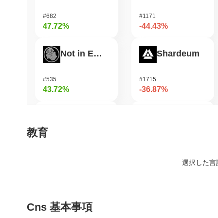
#682
#1171
47.72%
-44.43%
Not in Employment, Education, or Training
Shardeum
#535
#1715
43.72%
-36.87%
ETHGas
Zerobase
教育
#367
#514
39.93%
-32.31%
選択した言
SKYAI
Undeads Games
Cns 基本事項
#230
#529
39.34%
-31.53%