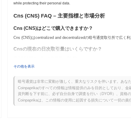
while protecting their personal data.
Cns (CNS) FAQ – 主要指標と市場分析
Cns (CNS)はどこで購入できますか？
Cns (CNS)はcentralized and decentralizedの暗号通貨取引所
Cnsの現在の日次取引量はいくらですか？
過去24時間で、Cnsの取引量は
$0.00
.
その他を表示
Cnsの価格範囲の履歴は何ですか？
史上最高値（ATH）：
$0.000220
暗号通貨は非常に変動が激しく、重大なリスクを伴います。あな
史上最安値（ATL）：
$0.00
Coinpaprikaのすべての情報は情報提供のみを目的としてお
資判断を下す前に、必ず自分自身で調査を行い（DYOR）、資格
Cnsは現在、ATHより
~84.13%
低く取引されています .
Coinpaprikaは、この情報の使用に起因する損失について一切の
Cnsは、より広範な暗号市場と比較してどのようなパ
過去7日間で、Cnsは
0.00%
上昇し、
0.28%
の上昇を記録した全体の
ムと比較して、CNSの価格アクションにおける一時的な遅れを示し