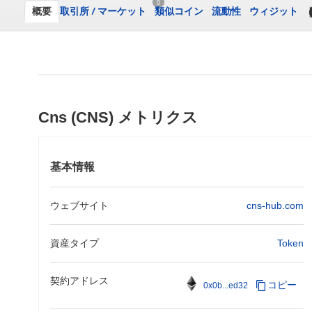
0
概要
取引所
/
マーケット
類似コイン
流動性
ウィジット
Cns (CNS) メトリクス
基本情報
ウェブサイト
cns-hub.com
資産タイプ
Token
契約アドレス
コピー
0x0b...ed32