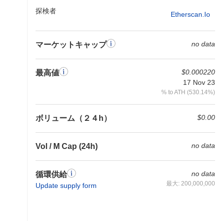
探検者
Etherscan.io
no data
マーケットキャップ
$0.000220
最高値
17 Nov 23
% to ATH (530.14%)
$0.00
ボリューム（２４h）
no data
Vol / M Cap (24h)
no data
循環供給
最大: 200,000,000
Update supply form