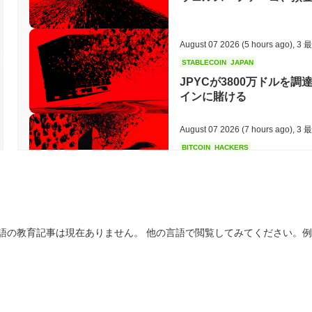
August 07 2026
(5 hours ago)
,
3 
STABLECOIN
JAPAN
JPYCが3800万ドルを調
インに賭ける
August 07 2026
(7 hours ago)
,
3 
BITCOIN
HACKERS
'非常に悪い': ビットコ
August 06 2026
(19 hours ago)
,
3
語の教育記事は現在ありません。 他の言語で閲覧してみてください。
STABLECOINS
VISA
ウェスタンユニオン、ドル
August 06 2026
(21 hours ago)
,
3