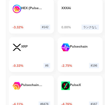
HEX (Pulsechain)
XXXAi
-3.32%
0.00%
#142
ランクなし
XRP
Pulsechain
-0.33%
-2.75%
#6
#196
Pulsechain Bridged HEX (Pulsechain)
PulseX
-4.11%
-4.76%
#6476
#167