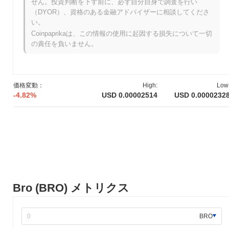
せん。投資判断を下す前に、必ず自分自身で調査を行い
史上最高値（ATH）：
$0.000150
（DYOR）、資格のある金融アドバイザーに相談してくださ
史上最安値（ATL）：
NaN
い。
Coinpaprikaは、この情報の使用に起因する損失について一切
Broは現在、ATHより
~84.25%
低く取引されています .
の責任を負いません。
Broは、より広範な暗号市場と比較してどのようなパ
フォーマンスですか？
過去7日間で、Broは
8.56%
下落し、
0.17%
の上昇を記録した全体
価格変動：
High:
Low
の暗号市場を下回っています。これは、より広範な市場のモメン
-4.82%
USD 0.00002514
USD 0.0000232
タムと比較して、BROの価格アクションにおける一時的な遅れを
示しています。
Bro (BRO) メトリクス
BRO