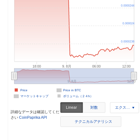
0.0000244
0.000024
0.0000236
18:00
9. 8月
06:00
12:00
9. 8月
12:00
Price
Price in BTC
マーケットキャップ
ボリューム（２４h）
対数
Linear
エクスポート
詳細なデータは確認してくだ
さい
CoinPaprika API
テクニカルアナリシス