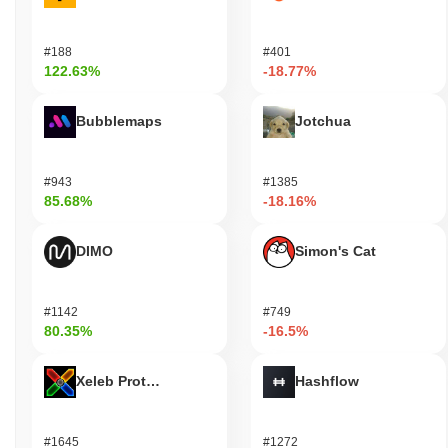
#188
#401
122.63%
-18.77%
Bubblemaps
Jotchua
#943
#1385
85.68%
-18.16%
DIMO
Simon's Cat
#1142
#749
80.35%
-16.5%
Xeleb Protocol
Hashflow
#1645
#1272