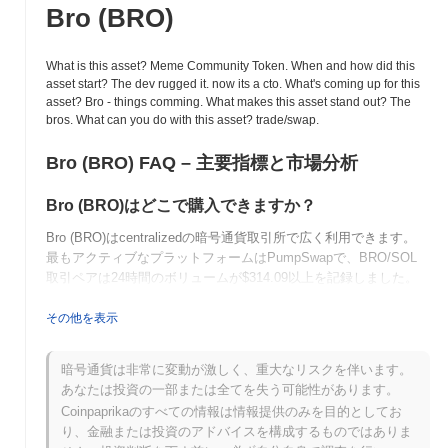
Bro (BRO)
What is this asset? Meme Community Token. When and how did this
asset start? The dev rugged it. now its a cto. What's coming up for this
asset? Bro - things comming. What makes this asset stand out? The
bros. What can you do with this asset? trade/swap.
Bro (BRO) FAQ – 主要指標と市場分析
Bro (BRO)はどこで購入できますか？
Bro (BRO)はcentralizedの暗号通貨取引所で広く利用できます。
最もアクティブなプラットフォームはPumpSwapで、BRO/SOL
取引ペアは24時間のボリュームが
$314.09
以上を記録しました。
Broの現在の日次取引量はいくらですか？
その他を表示
過去24時間で、Broの取引量は
$314.09
, 前日と比較して
40.30%
の減少を示しています。これは、取引活動の短期的な減少を示唆
暗号通貨は非常に変動が激しく、重大なリスクを伴います。
しています。
あなたは投資の一部または全てを失う可能性があります。
Coinpaprikaのすべての情報は情報提供のみを目的としてお
Broの価格範囲の履歴は何ですか？
り、金融または投資のアドバイスを構成するものではありま