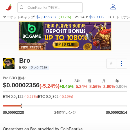
マーケットキャップ:
$2,316.97 B
(0.17%)
Vol 24H:
$92.71 B
BTC ドミナン
Bro
BRO
ランク 7229
Bro BRO 価格:
1h
24h
週
月
年
$0.00002356
(-5.24%)
+0.45%
-5.24%
-8.56%
-2.90%
0.00%
ETH 0.0
122
(-5.27%)
BTC 0.0
362
(-5.19%)
7
9
$0.00002328
24時間レンジ
$0.00002514
Operations on Bro provided by CoinPaprika