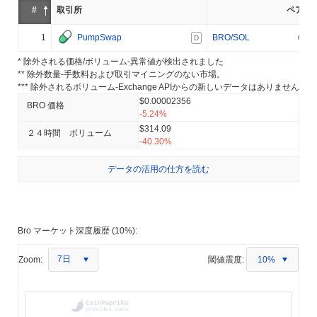
#
取引所
ペア
1
PumpSwap
BRO/SOL
D
* 除外される価格/ボリューム-異常値が検出されました
** 除外数量-手数料および取引マイニングのない市場。
*** 除外されるボリューム-Exchange APIからの新しいデータはありません
$0.00002356
BRO 価格
-5.24%
$314.09
２４時間 ボリューム
-40.30%
データの活用の仕方を読む
Bro マーケット深度履歴 (10%):
7日
Zoom:
閾値震度:
10%