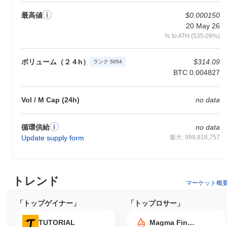
最高値
$0.000150
20 May 26
% to ATH (535.09%)
ボリューム（２４h）
$314.09
ランク 5054
BTC 0.004827
Vol / M Cap (24h)
no data
循環供給
no data
Update supply form
最大: 999,918,757
トレンド
マーケット概
「トップゲイナー」
「トップロサー」
TUTORIAL
Magma Finance