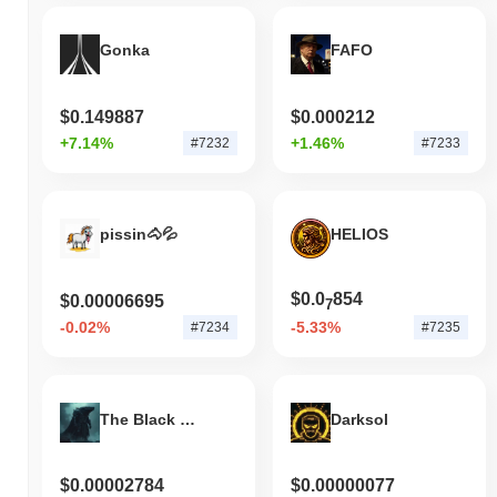
Gonka
FAFO
$0.149887
$0.000212
+7.14%
+1.46%
#7232
#7233
pissin🐴💦
HELIOS
$0.0
854
$0.00006695
7
-0.02%
-5.33%
#7234
#7235
The Black Whale
Darksol
$0.00002784
$0.00000077