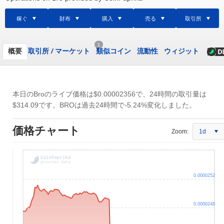
稼ぐ
財布
購入
売る
取引所
1
概要
取引所
/
マーケット
類似コイン
流動性
ウィジット
本日のBroのライブ価格は
$0.00002356
で、24時間の取引量は
$314.09
です。BROは過去24時間で-5.24%変化しました。
価格チャート
Zoom:
1d
0.0000252
0.0000248