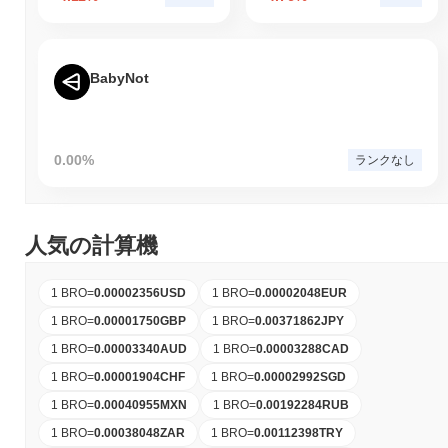
BabyNot
0.00%
ランクなし
人気の計算機
1 BRO
=
0.00002356
USD
1 BRO
=
0.00002048
EUR
1 BRO
=
0.00001750
GBP
1 BRO
=
0.00371862
JPY
1 BRO
=
0.00003340
AUD
1 BRO
=
0.00003288
CAD
1 BRO
=
0.00001904
CHF
1 BRO
=
0.00002992
SGD
1 BRO
=
0.00040955
MXN
1 BRO
=
0.00192284
RUB
1 BRO
=
0.00038048
ZAR
1 BRO
=
0.00112398
TRY