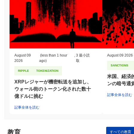
August 09
(less than 1 hour
,
3 最小読
August 09 2026
2026
ago)
取
SANCTIONS
RIPPLE
TOKENIZATION
米国、経済
XRPレジャーが機密転送を追加し、
ンの暗号通
ウォール街のトークン化された数十
記事全体を読む
億ドルに挑む
記事全体を読む
教育
すべての教育