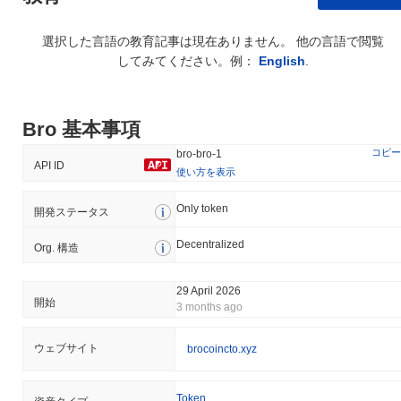
選択した言語の教育記事は現在ありません。 他の言語で閲覧
してみてください。例：
English
.
Bro 基本事項
コピー
bro-bro-1
API ID
使い方を表示
Only token
開発ステータス
Decentralized
Org. 構造
29 April 2026
開始
3 months ago
ウェブサイト
brocoincto.xyz
Token