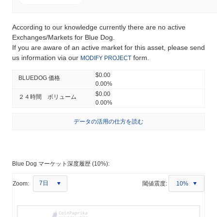
According to our knowledge currently there are no active
Exchanges/Markets for Blue Dog.
If you are aware of an active market for this asset, please send
us information via our
form.
MODIFY PROJECT
$0.00
BLUEDOG 価格
0.00%
$0.00
２４時間 ボリューム
0.00%
データの活用の仕方を読む
Blue Dog マーケット深度履歴 (10%):
7日
Zoom:
閾値震度:
10%