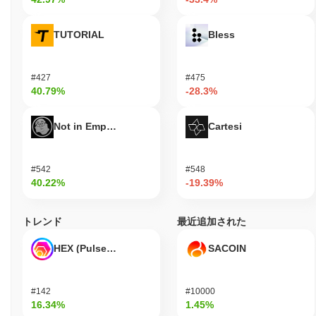
TUTORIAL
Bless
#427
#475
40.79%
-28.3%
Not in Employment, Education, or Training
Cartesi
#542
#548
40.22%
-19.39%
トレンド
最近追加された
HEX (Pulsechain)
SACOIN
#142
#10000
16.34%
1.45%