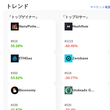
トレンド
マーケット概
「トップゲイナー」
「トップロサー」
HarryPotterObamaSonic10Inu (ETH)
Hashflow
#616
#1215
55.28%
-60.45%
ETHGas
Zerobase
#350
#518
53.62%
-34.77%
Biconomy
Undeads Games
#339
#535
42.97%
-33.4%