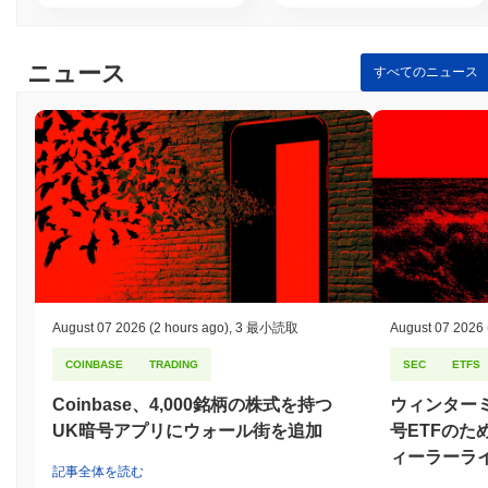
ニュース
すべてのニュース
August 07 2026
(2 hours ago)
,
3 最小読取
August 07 2026
COINBASE
TRADING
SEC
ETFS
Coinbase、4,000銘柄の株式を持つ
ウィンター
UK暗号アプリにウォール街を追加
号ETFのた
ィーラーラ
記事全体を読む