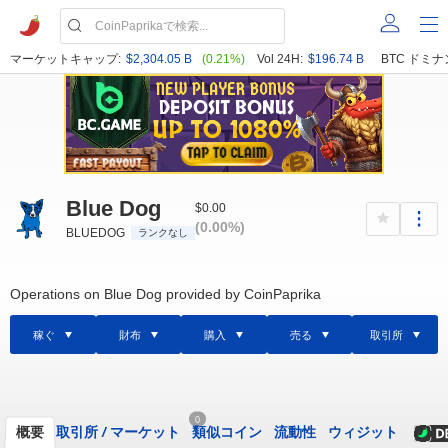
マーケットキャップ:
$2,304.05 B
(0.21%)
Vol 24H:
$196.74 B
BTC ドミナ
Blue Dog
$0.00
(0.00%)
BLUEDOG
ランクなし
Operations on Blue Dog provided by CoinPaprika
稼ぐ
財布
購入
売る
取引所
0
概要
取引所
/
マーケット
類似コイン
流動性
ウィジット