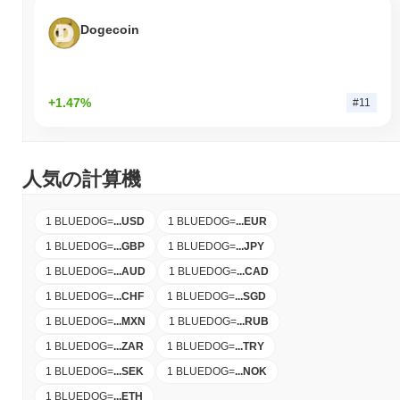
Dogecoin
+1.47%
#11
人気の計算機
1 BLUEDOG
=
...
USD
1 BLUEDOG
=
...
EUR
1 BLUEDOG
=
...
GBP
1 BLUEDOG
=
...
JPY
1 BLUEDOG
=
...
AUD
1 BLUEDOG
=
...
CAD
1 BLUEDOG
=
...
CHF
1 BLUEDOG
=
...
SGD
1 BLUEDOG
=
...
MXN
1 BLUEDOG
=
...
RUB
1 BLUEDOG
=
...
ZAR
1 BLUEDOG
=
...
TRY
1 BLUEDOG
=
...
SEK
1 BLUEDOG
=
...
NOK
1 BLUEDOG
=
...
ETH