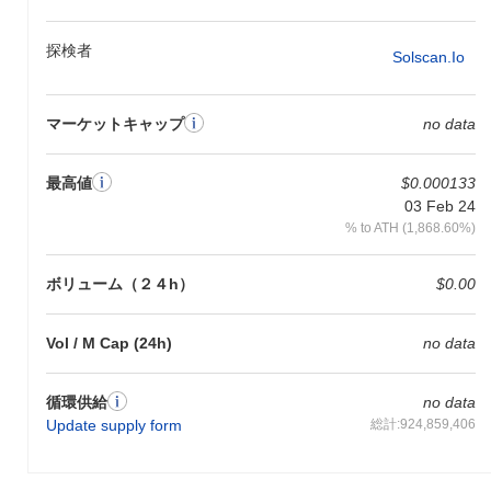
探検者
Solscan.io
マーケットキャップ
no data
最高値
$0.000133
03 Feb 24
% to ATH (1,868.60%)
ボリューム（２４h）
$0.00
Vol / M Cap (24h)
no data
循環供給
no data
Update supply form
総計:924,859,406