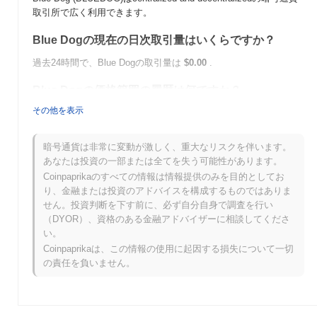
取引所で広く利用できます。
Blue Dogの現在の日次取引量はいくらですか？
過去24時間で、Blue Dogの取引量は
$0.00
.
Blue Dogの価格範囲の履歴は何ですか？
その他を表示
史上最高値（ATH）：
$0.000133
史上最安値（ATL）：
$0.00
暗号通貨は非常に変動が激しく、重大なリスクを伴います。
Blue Dogは現在、ATHより
~94.92%
低く取引されています .
あなたは投資の一部または全てを失う可能性があります。
Coinpaprikaのすべての情報は情報提供のみを目的としてお
Blue Dogは、より広範な暗号市場と比較してどのよ
り、金融または投資のアドバイスを構成するものではありま
うなパフォーマンスですか？
せん。投資判断を下す前に、必ず自分自身で調査を行い
過去7日間で、Blue Dogは
0.00%
上昇し、
0.21%
の上昇を記録した
（DYOR）、資格のある金融アドバイザーに相談してくださ
全体の暗号市場を下回っています。これは、より広範な市場のモ
い。
メンタムと比較して、BLUEDOGの価格アクションにおける一時
Coinpaprikaは、この情報の使用に起因する損失について一切
的な遅れを示しています。
の責任を負いません。