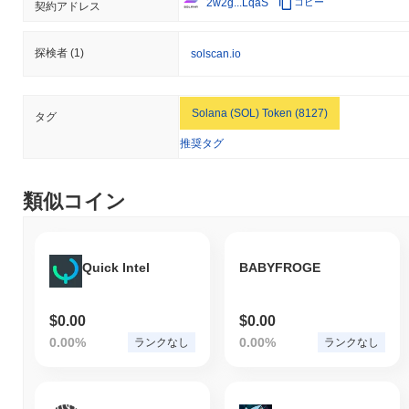
2w2g...LqaS
コピー
契約アドレス
探検者
(1)
solscan.io
Solana (SOL) Token (8127)
タグ
推奨タグ
類似コイン
Quick Intel
BABYFROGE
$0.00
$0.00
0.00%
0.00%
ランクなし
ランクなし