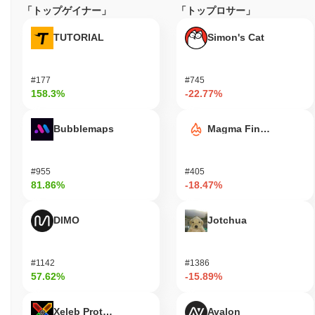
「トップゲイナー」
「トップロサー」
TUTORIAL
Simon's Cat
#177
#745
158.3%
-22.77%
Bubblemaps
Magma Finance
#955
#405
81.86%
-18.47%
DIMO
Jotchua
#1142
#1386
57.62%
-15.89%
Xeleb Protocol
Avalon