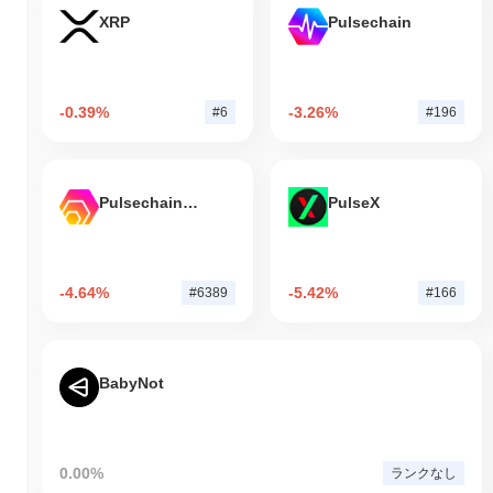
XRP
Pulsechain
-0.39%
-3.26%
#6
#196
Pulsechain Bridged HEX (Pulsechain)
PulseX
-4.64%
-5.42%
#6389
#166
BabyNot
0.00%
ランクなし