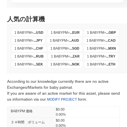
人気の計算機
1 BABYPM
=
...
USD
1 BABYPM
=
...
EUR
1 BABYPM
=
...
GBP
1 BABYPM
=
...
JPY
1 BABYPM
=
...
AUD
1 BABYPM
=
...
CAD
1 BABYPM
=
...
CHF
1 BABYPM
=
...
SGD
1 BABYPM
=
...
MXN
1 BABYPM
=
...
RUB
1 BABYPM
=
...
ZAR
1 BABYPM
=
...
TRY
1 BABYPM
=
...
SEK
1 BABYPM
=
...
NOK
1 BABYPM
=
...
ETH
According to our knowledge currently there are no active
Exchanges/Markets for baby patmat.
If you are aware of an active market for this asset, please send
us information via our
form.
MODIFY PROJECT
$0.00
BABYPM 価格
0.00%
$0.00
２４時間 ボリューム
0.00%