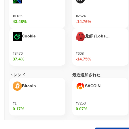
#1185
#2524
43.48%
-14.76%
Cookie
龙虾 (Lobster)
#3470
#608
37.4%
-14.75%
トレンド
最近追加された
Bitcoin
SACOIN
#1
#7253
0.17%
0.07%