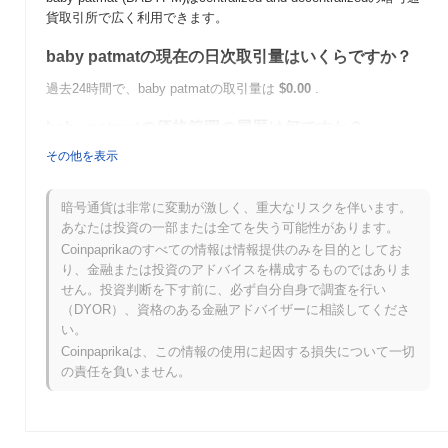
貨取引所で広く利用できます。
baby patmatの現在の日次取引量はいくらですか？
過去24時間で、baby patmatの取引量は
$0.00
.
baby patmatの価格範囲の履歴は何ですか？
その他を表示
史上最高値（ATH）：
$0.00007819
史上最安値（ATL）：
$0.00
暗号通貨は非常に変動が激しく、重大なリスクを伴います。
baby patmatは現在、ATHより
~100.00%
低く取引されています .
あなたは投資の一部または全てを失う可能性があります。
Coinpaprikaのすべての情報は情報提供のみを目的としてお
baby patmatは、より広範な暗号市場と比較してどの
り、金融または投資のアドバイスを構成するものではありま
ようなパフォーマンスですか？
せん。投資判断を下す前に、必ず自分自身で調査を行い
過去7日間で、baby patmatは
0.00%
上昇し、
0.29%
の上昇を記録
（DYOR）、資格のある金融アドバイザーに相談してくださ
した全体の暗号市場を下回っています。これは、より広範な市場
い。
のモメンタムと比較して、BABYPMの価格アクションにおける一
Coinpaprikaは、この情報の使用に起因する損失について一切
時的な遅れを示しています。
の責任を負いません。