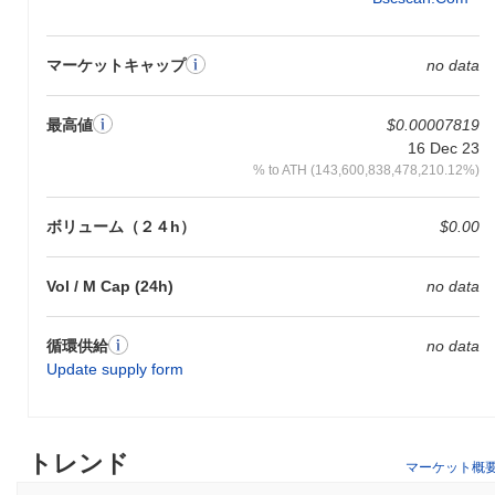
マーケットキャップ
no data
最高値
$0.00007819
16 Dec 23
% to ATH (143,600,838,478,210.12%)
ボリューム（２４h）
$0.00
Vol / M Cap (24h)
no data
循環供給
no data
Update supply form
トレンド
マーケット概