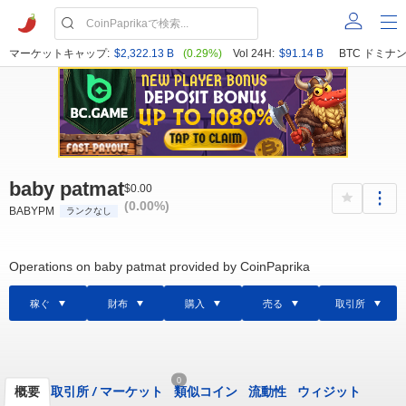
マーケットキャップ:
$2,322.13 B
(0.29%)
Vol 24H:
$91.14 B
BTC ドミナン
baby patmat
$0.00
(0.00%)
BABYPM
ランクなし
Operations on baby patmat provided by CoinPaprika
稼ぐ
財布
購入
売る
取引所
0
概要
取引所
/
マーケット
類似コイン
流動性
ウィジット