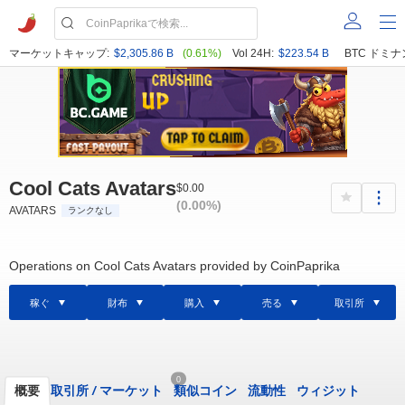
マーケットキャップ:
$2,305.86 B
(0.61%)
Vol 24H:
$223.54 B
BTC ドミナ
Cool Cats Avatars
$0.00
(0.00%)
AVATARS
ランクなし
Operations on Cool Cats Avatars provided by CoinPaprika
稼ぐ
財布
購入
売る
取引所
0
概要
取引所
/
マーケット
類似コイン
流動性
ウィジット