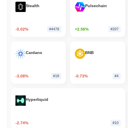
Stealth
Pulsechain
-0.02%
+2.56%
#4478
#207
Cardano
BNB
-3.08%
-0.73%
#18
#4
Hyperliquid
-2.74%
#10