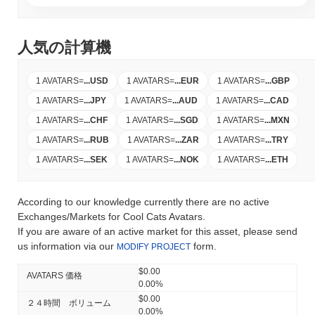
人気の計算機
1 AVATARS
=
...
USD
1 AVATARS
=
...
EUR
1 AVATARS
=
...
GBP
1 AVATARS
=
...
JPY
1 AVATARS
=
...
AUD
1 AVATARS
=
...
CAD
1 AVATARS
=
...
CHF
1 AVATARS
=
...
SGD
1 AVATARS
=
...
MXN
1 AVATARS
=
...
RUB
1 AVATARS
=
...
ZAR
1 AVATARS
=
...
TRY
1 AVATARS
=
...
SEK
1 AVATARS
=
...
NOK
1 AVATARS
=
...
ETH
According to our knowledge currently there are no active
Exchanges/Markets for Cool Cats Avatars.
If you are aware of an active market for this asset, please send
us information via our
form.
MODIFY PROJECT
$0.00
AVATARS 価格
0.00%
$0.00
２４時間 ボリューム
0.00%