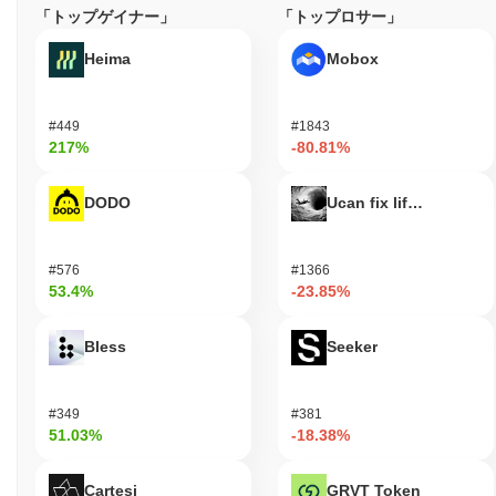
「トップゲイナー」
「トップロサー」
Heima
Mobox
#449
#1843
217%
-80.81%
DODO
Ucan fix life in1day
#576
#1366
53.4%
-23.85%
Bless
Seeker
#349
#381
51.03%
-18.38%
Cartesi
GRVT Token