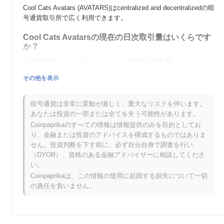
Cool Cats Avatars (AVATARS)はcentralized and decentralizedの暗
号通貨取引所で広く利用できます。
Cool Cats Avatarsの現在の日次取引量はいくらです
か？
過去24時間で、Cool Cats Avatarsの取引量は
$0.00
.
その他を表示
Cool Cats Avatarsの価格範囲の履歴は何ですか？
史上最高値（ATH）：
$0.002138
暗号通貨は非常に変動が激しく、重大なリスクを伴います。
史上最安値（ATL）：
$0.00
あなたは投資の一部または全てを失う可能性があります。
Coinpaprikaのすべての情報は情報提供のみを目的としてお
Cool Cats Avatarsは現在、ATHより
~100.00%
低く取引されてい
り、金融または投資のアドバイスを構成するものではありま
ます .
せん。投資判断を下す前に、必ず自分自身で調査を行い
（DYOR）、資格のある金融アドバイザーに相談してくださ
Cool Cats Avatarsは、より広範な暗号市場と比較し
い。
てどのようなパフォーマンスですか？
Coinpaprikaは、この情報の使用に起因する損失について一切
過去7日間で、Cool Cats Avatarsは
0.00%
上昇し、
0.61%
の上昇を
の責任を負いません。
記録した全体の暗号市場を下回っています。これは、より広範な
市場のモメンタムと比較して、AVATARSの価格アクションにおけ
る一時的な遅れを示しています。