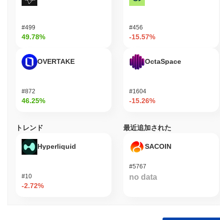
#499
#456
49.78%
-15.57%
OVERTAKE
OctaSpace
#872
#1604
46.25%
-15.26%
トレンド
最近追加された
Hyperliquid
SACOIN
#5767
#10
no data
-2.72%