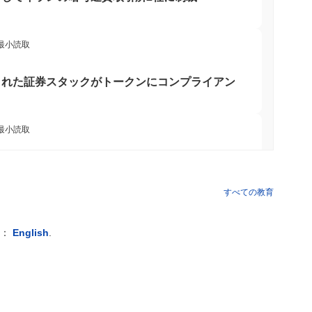
 最小読取
された証券スタックがトークンにコンプライアン
 最小読取
は逆効果をもたらし、ドル需要を高める可能性が
すべての教育
小読取
例：
English
.
し、記録的なハッキングで盗まれた15億ドルを
小読取