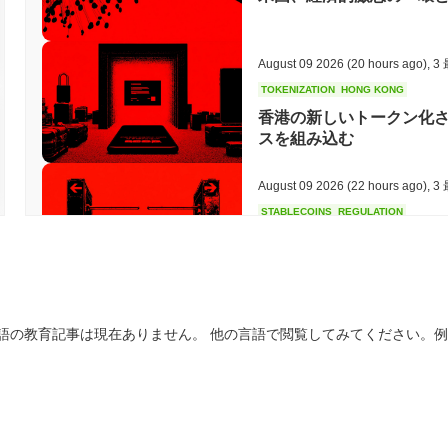
August 09 2026
(20 hours ago)
,
3
TOKENIZATION
HONG KONG
香港の新しいトークン化
スを組み込む
August 09 2026
(22 hours ago)
,
3
STABLECOINS
REGULATION
地元のステーブルコイン
あるとIMFが警告
August 08 2026
(1 day ago)
,
3 最
語の教育記事は現在ありません。 他の言語で閲覧してみてください。
HACKERS
SANCTIONS
バイビット、北朝鮮を提訴
凍結
August 08 2026
(1 day ago)
,
3 最