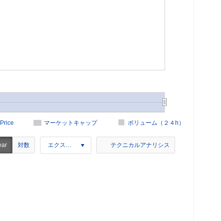
Price
マーケットキャップ
ボリューム（２４h）
対数
ear
エクスポート
テクニカルアナリシス