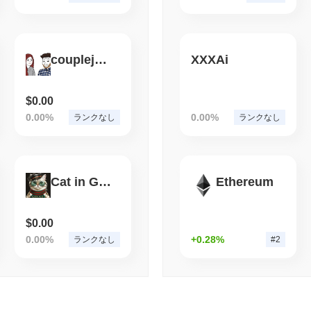
August 08 2026
(1 day ago)
,
3 最
TOKENIZATION
TETHER
テザー、サウジアラビア
couplejaks
XXXAi
$0.00
0.00%
0.00%
ランクなし
ランクなし
Cat in Gucci
Ethereum
$0.00
0.00%
+0.28%
ランクなし
#2