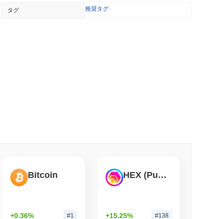
推奨タグ
タグ
解消される中でCrypto.comのCRO財務投資
小読取
U MiCA登録に参加、27の州でユーロステーブルコイン
小読取
.4Bに三倍増、DeFi契約は縮小
小読取
Bitcoin
HEX (Pulsechain)
TORS
9月に延期、上院民主党が抵抗
+0.36%
+15.25%
#1
#138