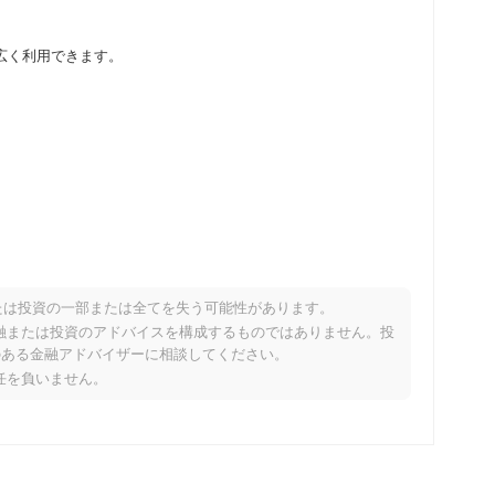
貨取引所で広く利用できます。
たは投資の一部または全てを失う可能性があります。
パフォーマンスですか？
り、金融または投資のアドバイスを構成するものではありません。投
のある金融アドバイザーに相談してください。
の暗号市場を下回っています。これは、より広範な市場のモメン
責任を負いません。
を示しています。