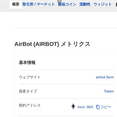
0
概要
取引所
/
マーケット
類似コイン
流動性
ウィジット
AirBot (AIRBOT) メトリクス
基本情報
ウェブサイト
airbot.farm
資産タイプ
Token
契約アドレス
コピー
0xcd...9fe9