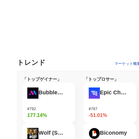
トレンド
マーケット概
「トップゲイナー」
「トップロサー」
Bubblemaps
Epic Chain
#792
#787
177.14%
-51.01%
Wolf (SOL)
Biconomy