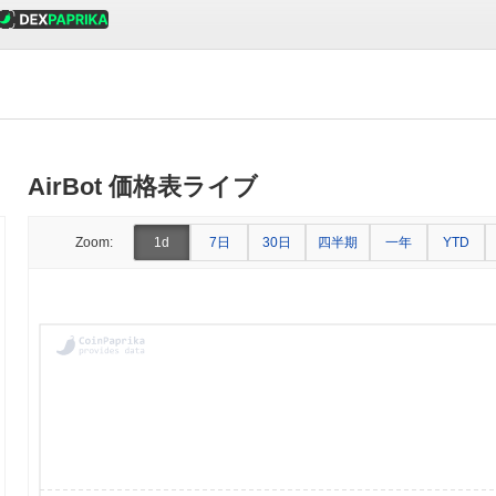
AirBot 価格表ライブ
7日
30日
四半期
一年
Zoom:
1d
YTD