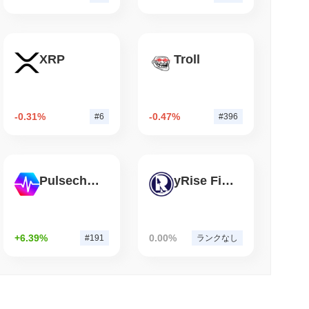
小読取
の不動産にトークン化の旗を立てる
XRP
Troll
-0.31%
-0.47%
#6
#396
Pulsechain
yRise Finance
+6.39%
0.00%
#191
ランクなし