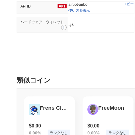
コピー
airbot-airbot
API ID
使い方を表示
ハードウェア・ウォレット
トレンド
最近追加された
はい
XXXAi
SACOIN
no rank
#7647
no data
0.84%
類似コイン
Frens Club
FreeMoon
$0.00
$0.00
0.00%
0.00%
ランクなし
ランクなし