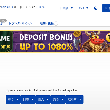
:
$72.43 B
BTC ドミナンス:
56.33%
日本語
サイ
USD
372
引所
トランスパレンシー
追加 / 更新
Operations on AirBot provided by CoinPaprika
稼ぐ
財布
購入
売る
取引所