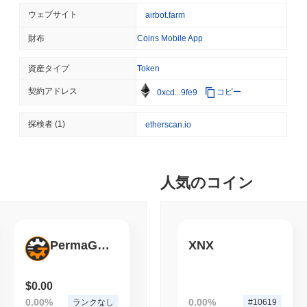
TRUMP MEDIA
CRYPTO RESERVE
ウェブサイト
airbot.farm
トランプ・メディア、取引が
を放棄
財布
Coins Mobile App
資産タイプ
Token
August 08 2026
(1 day ago)
,
3 最
STABLECOINS
REGULATION
契約アドレス
コピー
0xcd...9fe9
StripeのBridgeがE
を解放
探検者
(1)
etherscan.io
August 08 2026
(1 day ago)
,
3 最
TOKENIZATION
DEFI
人気のコイン
トークン化された資産が$7
August 08 2026
(1 day ago)
,
3 最
PermaGIFF
XNX
CRYPTO REGULATIONS
US REGULA
CLARITY法案の投票が
$0.00
0.00%
0.00%
ランクなし
#10619