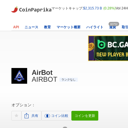
マーケットキャップ:
$2,315.73 B
(0.28%)
Vol 24H
60752
API
ニュース
教育
マーケット概要
ハイライト
通貨
取
AirBot
AIRBOT
ランクなし
オプション：
共有
コイン比較
コインを更新