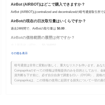
AirBot (AIRBOT)はどこで購入できますか？
AirBot (AIRBOT)はcentralized and decentralizedの暗号通
AirBotの現在の日次取引量はいくらですか？
過去24時間で、AirBotの取引量は
$0.00
.
AirBotの価格範囲の履歴は何ですか？
史上最高値（ATH）：
$0.344892
史上最安値（ATL）：
$0.00
その他を表示
AirBotは現在、ATHより
~95.18%
低く取引されています .
暗号通貨は非常に変動が激しく、重大なリスクを伴います。あな
AirBotは、より広範な暗号市場と比較してどのような
Coinpaprikaのすべての情報は情報提供のみを目的としてお
資判断を下す前に、必ず自分自身で調査を行い（DYOR）、資格
過去7日間で、AirBotは
0.00%
上昇し、
0.28%
の上昇を記録した全体
Coinpaprikaは、この情報の使用に起因する損失について一切の
タムと比較して、AIRBOTの価格アクションにおける一時的な遅れ