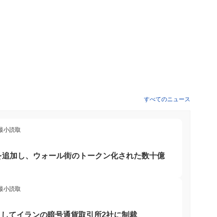
すべてのニュース
 最小読取
を追加し、ウォール街のトークン化された数十億
 最小読取
してイランの暗号通貨取引所2社に制裁