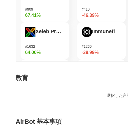
#909
#410
67.41%
-46.39%
Xeleb Protocol
Immunefi
#1632
#1260
64.06%
-39.99%
TUTORIAL
Bluwhale
教育
#151
#534
40.25%
-26.31%
選択した言
Mubarak
龙虾 (Lobster)
AirBot 基本事項
#520
#610
39.24%
-24.02%