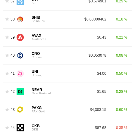
37
$0.674901
0.29 %
Sui
SHIB
38
$0.00000462
0.18 %
Shiba Inu
AVAX
39
$6.43
0.22 %
Avalanche
CRO
40
$0.053078
0.08 %
Cronos
UNI
41
$4.00
0.50 %
Uniswap
NEAR
42
$1.65
0.28 %
Near Protocol
PAXG
43
$4,303.15
0.60 %
PAX Gold
OKB
44
$87.68
-0.35 %
OKB