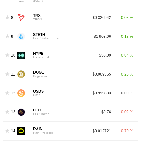
Solana
TRX
8
$0.326942
0.08 %
TRON
STETH
9
$1,903.06
0.18 %
Lido Staked Ether
HYPE
10
$56.09
0.84 %
Hyperliquid
DOGE
11
$0.069365
0.25 %
Dogecoin
USDS
12
$0.999833
0.00 %
Usds
LEO
13
$9.76
-0.02 %
LEO Token
RAIN
14
$0.012721
-0.70 %
Rain Protocol