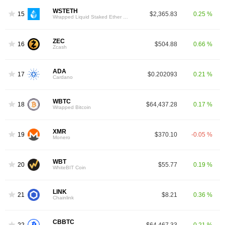
WSTETH
15
$2,365.83
0.25 %
Wrapped Liquid Staked Ether 2.0
ZEC
16
$504.88
0.66 %
Zcash
ADA
17
$0.202093
0.21 %
Cardano
WBTC
18
$64,437.28
0.17 %
Wrapped Bitcoin
XMR
19
$370.10
-0.05 %
Monero
WBT
20
$55.77
0.19 %
WhiteBIT Coin
LINK
21
$8.21
0.36 %
Chainlink
CBBTC
22
$64,467.33
0.21 %