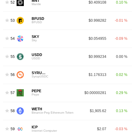
MNT
52
$0.409108
0.10 %
Mantle
BFUSD
53
$0.998282
-0.01 %
BFUSD
SKY
54
$0.054955
-0.09 %
Sky
USDD
55
$0.999234
0.00 %
USDD
SYRUPUSDC
56
$1.176313
0.02 %
SyrupUSDC
PEPE
57
$0.00000281
0.29 %
Pepe
WETH
58
$1,905.62
0.13 %
Binance-Peg Ethereum Token
ICP
59
$2.07
-0.03 %
Internet Computer