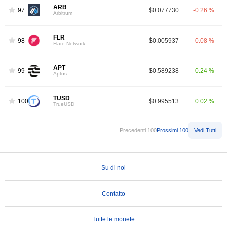
ARB
97
$0.077730
-0.26 %
Arbitrum
FLR
98
$0.005937
-0.08 %
Flare Network
APT
99
$0.589238
0.24 %
Aptos
TUSD
100
$0.995513
0.02 %
TrueUSD
Precedenti 100
Prossimi 100
Vedi Tutti
Su di noi
Contatto
Tutte le monete