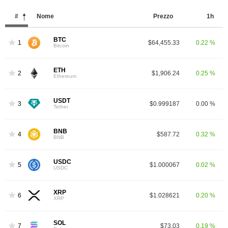
#
Nome
Prezzo
1h
BTC
1
$64,455.33
0.22 %
Bitcoin
ETH
2
$1,906.24
0.25 %
Ethereum
USDT
3
$0.999187
0.00 %
Tether
BNB
4
$587.72
0.32 %
BNB
USDC
5
$1.000067
0.02 %
USDC
XRP
6
$1.028621
0.20 %
XRP
SOL
7
$73.03
0.19 %