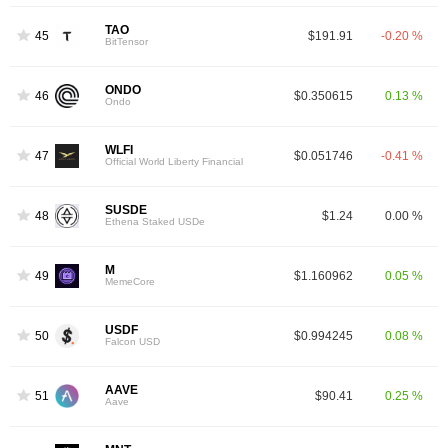
TAO
45
$191.91
-0.20 %
BitTensor
ONDO
46
$0.350615
0.13 %
Ondo
WLFI
47
$0.051746
-0.41 %
Official World Liberty Financial
SUSDE
48
$1.24
0.00 %
Ethena Staked USDe
M
49
$1.160962
0.05 %
MemeCore
USDF
50
$0.994245
0.08 %
Falcon USD
AAVE
51
$90.41
0.25 %
Aave