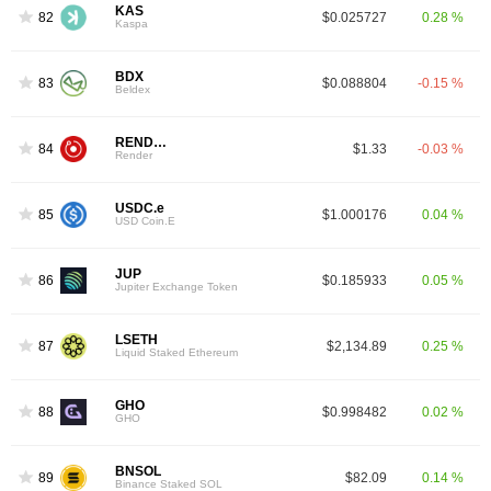
KAS
82
$0.025727
0.28 %
Kaspa
BDX
83
$0.088804
-0.15 %
Beldex
RENDER
84
$1.33
-0.03 %
Render
USDC.e
85
$1.000176
0.04 %
USD Coin.E
JUP
86
$0.185933
0.05 %
Jupiter Exchange Token
LSETH
87
$2,134.89
0.25 %
Liquid Staked Ethereum
GHO
88
$0.998482
0.02 %
GHO
BNSOL
89
$82.09
0.14 %
Binance Staked SOL