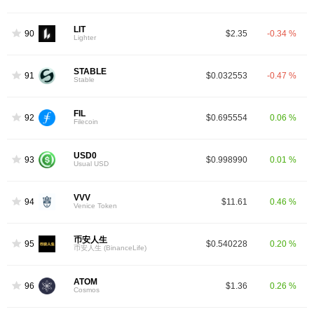
LIT
90
$2.35
-0.34 %
Lighter
STABLE
91
$0.032553
-0.47 %
Stable
FIL
92
$0.695554
0.06 %
Filecoin
USD0
93
$0.998990
0.01 %
Usual USD
VVV
94
$11.61
0.46 %
Venice Token
币安人生
95
$0.540228
0.20 %
币安人生 (BinanceLife)
ATOM
96
$1.36
0.26 %
Cosmos