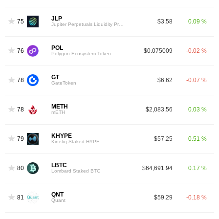
JLP
75
$3.58
0.09 %
Jupiter Perpetuals Liquidity Provider Token
POL
76
$0.075009
-0.02 %
Polygon Ecosystem Token
GT
78
$6.62
-0.07 %
GateToken
METH
78
$2,083.56
0.03 %
mETH
KHYPE
79
$57.25
0.51 %
Kinetiq Staked HYPE
LBTC
80
$64,691.94
0.17 %
Lombard Staked BTC
QNT
81
$59.29
-0.18 %
Quant