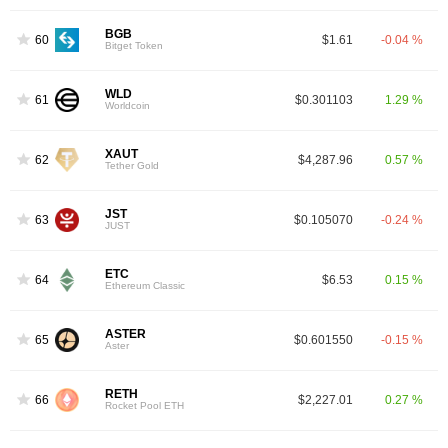
BGB
60
$1.61
-0.04 %
Bitget Token
WLD
61
$0.301103
1.29 %
Worldcoin
XAUT
62
$4,287.96
0.57 %
Tether Gold
JST
63
$0.105070
-0.24 %
JUST
ETC
64
$6.53
0.15 %
Ethereum Classic
ASTER
65
$0.601550
-0.15 %
Aster
RETH
66
$2,227.01
0.27 %
Rocket Pool ETH