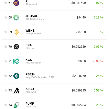
PI
67
$0.087599
0.97 %
Pi Network
JITOSOL
68
$94.40
0.13 %
Jito Staked SOL
WBNB
69
$587.58
0.18 %
Wrapped BNB
ENA
70
$0.092729
0.06 %
Ethena
KCS
71
$6.56
-0.03 %
KuCoin Token
RSETH
72
$2,046.79
0.24 %
Kelp DAO Restaked ETH
ALGO
73
$0.089995
0.52 %
Algorand
PUMP
74
$0.002284
0.29 %
Pump.fun