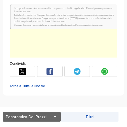
Le criptovalute sono altamente volatili e comportano un rischio significativo. Potresti perdere parte o tutto
il tuo investimento.
Tutte le informazioni su Coinpaprika sono fornite solo a scopo informativo e non costituiscono consulenza
finanziaria o di investimento. Esegui sempre la tua ricerca (DYOR) e consulta un consulente finanziario
qualificato prima di prendere decisioni di investimento.
Coinpaprika non è responsabile per eventuali perdite derivanti dall'uso di queste informazioni.
Condividi:
Torna a Tutte le Notizie
Panoramica Dei Prezzi
Filtri