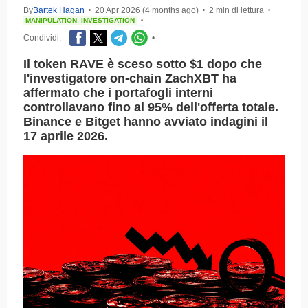
By
Bartek Hagan
20 Apr 2026 (4 months ago)
2 min di lettura
•
•
•
MANIPULATION
INVESTIGATION
•
Condividi:
•
Il token RAVE è sceso sotto $1 dopo che
l'investigatore on-chain ZachXBT ha
affermato che i portafogli interni
controllavano fino al 95% dell'offerta totale.
Binance e Bitget hanno avviato indagini il
17 aprile 2026.