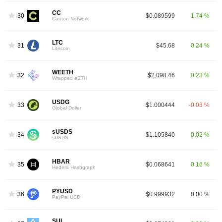
CC
30
$0.089599
1.74 %
Canton Network
LTC
31
$45.68
0.24 %
Litecoin
WEETH
32
$2,098.46
0.23 %
Wrapped eETH
USDG
33
$1.000444
-0.03 %
Global Dollar
sUSDS
34
$1.105840
0.02 %
sUSDS
HBAR
35
$0.068641
0.16 %
Hedera Hashgraph
PYUSD
36
$0.999932
0.00 %
PayPal USD
SUI