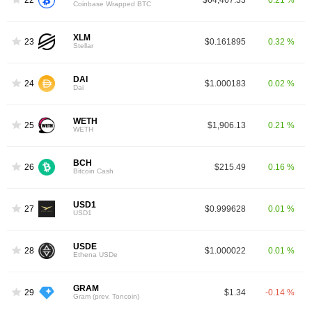
Coinbase Wrapped BTC
XLM
23
$0.161895
0.32 %
Stellar
DAI
24
$1.000183
0.02 %
Dai
WETH
25
$1,906.13
0.21 %
WETH
BCH
26
$215.49
0.16 %
Bitcoin Cash
USD1
27
$0.999628
0.01 %
USD1
USDE
28
$1.000022
0.01 %
Ethena USDe
GRAM
29
$1.34
-0.14 %
Gram (prev. Toncoin)