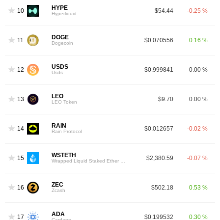
HYPE
10
$54.44
-0.25 %
Hyperliquid
DOGE
11
$0.070556
0.16 %
Dogecoin
USDS
12
$0.999841
0.00 %
Usds
LEO
13
$9.70
0.00 %
LEO Token
RAIN
14
$0.012657
-0.02 %
Rain Protocol
WSTETH
15
$2,380.59
-0.07 %
Wrapped Liquid Staked Ether 2.0
ZEC
16
$502.18
0.53 %
Zcash
ADA
17
$0.199532
0.30 %
Cardano