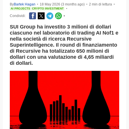
By
Bartek Hagan
18 May 2026 (3 months ago)
2 min di lettura
•
•
•
AI PROJECTS
CRYPTO INVESTMENT
•
Condividi:
•
SUI Group ha investito 3 milioni di dollari
ciascuno nel laboratorio di trading AI Nof1 e
nella società di ricerca Recursive
Superintelligence. Il round di finanziamento
di Recursive ha totalizzato 650 milioni di
dollari con una valutazione di 4,65 miliardi
di dollari.