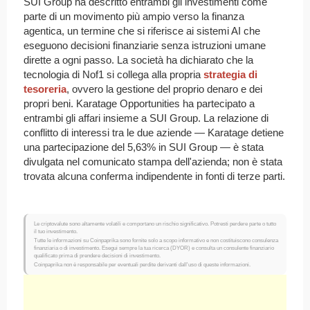
SUI Group ha descritto entrambi gli investimenti come
parte di un movimento più ampio verso la finanza
agentica, un termine che si riferisce ai sistemi AI che
eseguono decisioni finanziarie senza istruzioni umane
dirette a ogni passo. La società ha dichiarato che la
tecnologia di Nof1 si collega alla propria
strategia di
tesoreria
, ovvero la gestione del proprio denaro e dei
propri beni. Karatage Opportunities ha partecipato a
entrambi gli affari insieme a SUI Group. La relazione di
conflitto di interessi tra le due aziende — Karatage detiene
una partecipazione del 5,63% in SUI Group — è stata
divulgata nel comunicato stampa dell'azienda; non è stata
trovata alcuna conferma indipendente in fonti di terze parti.
Le criptovalute sono altamente volatili e comportano un rischio significativo. Potresti perdere parte o tutto
il tuo investimento.
Tutte le informazioni su Coinpaprika sono fornite solo a scopo informativo e non costituiscono consulenza
finanziaria o di investimento. Esegui sempre la tua ricerca (DYOR) e consulta un consulente finanziario
qualificato prima di prendere decisioni di investimento.
Coinpaprika non è responsabile per eventuali perdite derivanti dall'uso di queste informazioni.