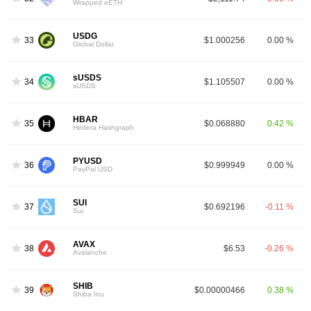
Wrapped eETH
USDG
33
$1.000256
0.00 %
Global Dollar
sUSDS
34
$1.105507
0.00 %
sUSDS
HBAR
35
$0.068880
0.42 %
Hedera Hashgraph
PYUSD
36
$0.999949
0.00 %
PayPal USD
SUI
37
$0.692196
-0.11 %
Sui
AVAX
38
$6.53
-0.26 %
Avalanche
SHIB
39
$0.00000466
0.38 %
Shiba Inu