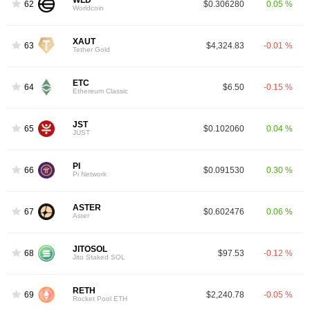
WLD
62
$0.306280
0.05 %
Worldcoin
XAUT
63
$4,324.83
-0.01 %
Tether Gold
ETC
64
$6.50
-0.15 %
Ethereum Classic
JST
65
$0.102060
0.04 %
JUST
PI
66
$0.091530
0.30 %
Pi Network
ASTER
67
$0.602476
0.06 %
Aster
JITOSOL
68
$97.53
-0.12 %
Jito Staked SOL
RETH
69
$2,240.78
-0.05 %
Rocket Pool ETH