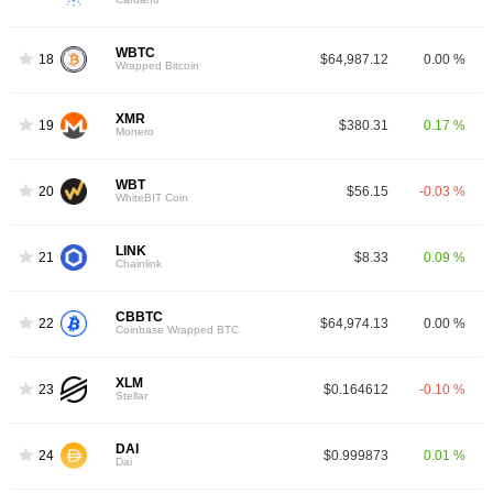
WBTC
18
$64,987.12
0.00 %
Wrapped Bitcoin
XMR
19
$380.31
0.17 %
Monero
WBT
20
$56.15
-0.03 %
WhiteBIT Coin
LINK
21
$8.33
0.09 %
Chainlink
CBBTC
22
$64,974.13
0.00 %
Coinbase Wrapped BTC
XLM
23
$0.164612
-0.10 %
Stellar
DAI
24
$0.999873
0.01 %
Dai