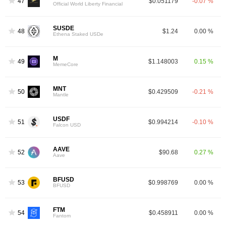
47
$0.051179
-0.07 %
Official World Liberty Financial
SUSDE
48
$1.24
0.00 %
Ethena Staked USDe
M
49
$1.148003
0.15 %
MemeCore
MNT
50
$0.429509
-0.21 %
Mantle
USDF
51
$0.994214
-0.10 %
Falcon USD
AAVE
52
$90.68
0.27 %
Aave
BFUSD
53
$0.998769
0.00 %
BFUSD
FTM
54
$0.458911
0.00 %
Fantom