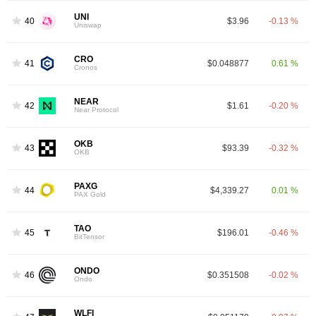
UNI
40
$3.96
-0.13 %
Uniswap
CRO
41
$0.048877
0.61 %
Cronos
NEAR
42
$1.61
-0.20 %
Near Protocol
OKB
43
$93.39
-0.32 %
OKB
PAXG
44
$4,339.27
0.01 %
PAX Gold
TAO
45
$196.01
-0.46 %
BitTensor
ONDO
46
$0.351508
-0.02 %
Ondo
WLFI