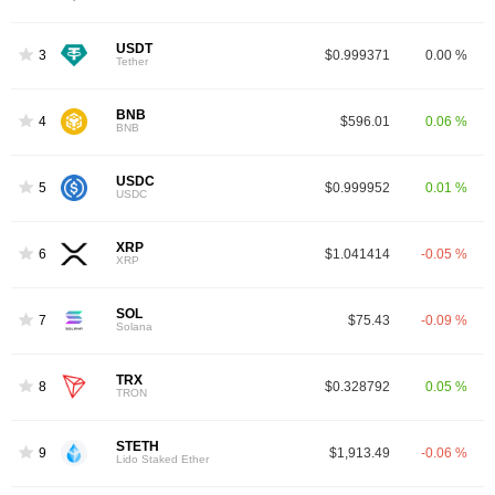
USDT
3
$0.999371
0.00 %
Tether
BNB
4
$596.01
0.06 %
BNB
USDC
5
$0.999952
0.01 %
USDC
XRP
6
$1.041414
-0.05 %
XRP
SOL
7
$75.43
-0.09 %
Solana
TRX
8
$0.328792
0.05 %
TRON
STETH
9
$1,913.49
-0.06 %
Lido Staked Ether