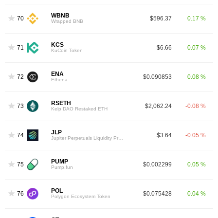
WBNB
70
$596.37
0.17 %
Wrapped BNB
KCS
71
$6.66
0.07 %
KuCoin Token
ENA
72
$0.090853
0.08 %
Ethena
RSETH
73
$2,062.24
-0.08 %
Kelp DAO Restaked ETH
JLP
74
$3.64
-0.05 %
Jupiter Perpetuals Liquidity Provider Token
PUMP
75
$0.002299
0.05 %
Pump.fun
POL
76
$0.075428
0.04 %
Polygon Ecosystem Token