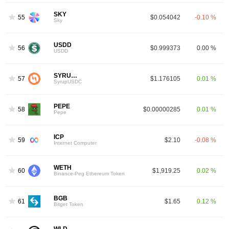
SKY
55
$0.054042
-0.10 %
Sky
USDD
56
$0.999373
0.00 %
USDD
SYRUPUSDC
57
$1.176105
0.01 %
SyrupUSDC
PEPE
58
$0.00000285
0.01 %
Pepe
ICP
59
$2.10
-0.08 %
Internet Computer
WETH
60
$1,919.25
0.02 %
Binance-Peg Ethereum Token
BGB
61
$1.65
0.12 %
Bitget Token