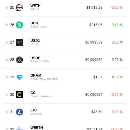
WETH
25
$1,918.28
-0.05 %
WETH
BCH
26
$216.96
0.18 %
Bitcoin Cash
USD1
27
$0.999569
0.00 %
USD1
USDE
28
$0.999989
0.00 %
Ethena USDe
GRAM
29
$1.37
0.11 %
Gram (prev. Toncoin)
CC
30
$0.090924
-0.66 %
Canton Network
LTC
31
$45.60
-0.03 %
Litecoin
WEETH
32
$2,111.74
-0.06 %