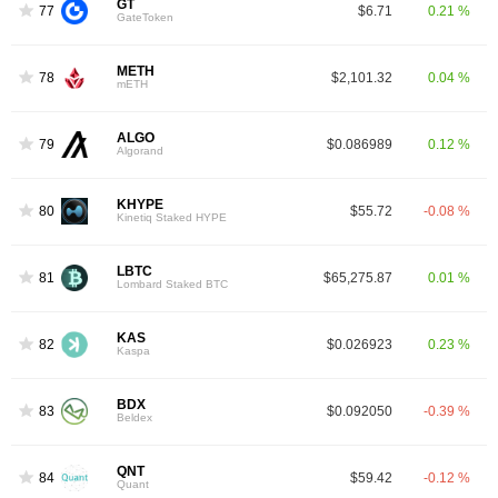
GT
77
$6.71
0.21 %
GateToken
METH
78
$2,101.32
0.04 %
mETH
ALGO
79
$0.086989
0.12 %
Algorand
KHYPE
80
$55.72
-0.08 %
Kinetiq Staked HYPE
LBTC
81
$65,275.87
0.01 %
Lombard Staked BTC
KAS
82
$0.026923
0.23 %
Kaspa
BDX
83
$0.092050
-0.39 %
Beldex
QNT
84
$59.42
-0.12 %
Quant