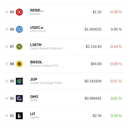
RENDER
85
$1.32
-0.26 %
Render
USDC.e
86
$1.000025
0.00 %
USD Coin.E
LSETH
87
$2,134.84
-0.14 %
Liquid Staked Ethereum
BNSOL
88
$84.80
-0.09 %
Binance Staked SOL
JUP
89
$0.182606
-0.41 %
Jupiter Exchange Token
GHO
90
$0.998491
0.01 %
GHO
LIT
91
$2.34
0.34 %
Lighter