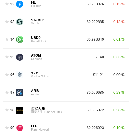
FIL
92
$0.713976
-0.15 %
Filecoin
STABLE
93
$0.032885
-0.13 %
Stable
USD0
94
$0.998849
0.01 %
Usual USD
ATOM
95
$1.40
0.36 %
Cosmos
VVV
96
$11.21
0.00 %
Venice Token
ARB
97
$0.079685
0.23 %
Arbitrum
币安人生
98
$0.516072
0.58 %
币安人生 (BinanceLife)
FLR
99
$0.006023
0.19 %
Flare Network