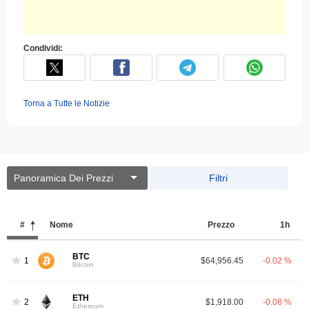
Condividi:
Torna a Tutte le Notizie
Panoramica Dei Prezzi
Filtri
#
Nome
Prezzo
1h
BTC
1
$64,956.45
-0.02 %
Bitcoin
ETH
2
$1,918.00
-0.08 %
Ethereum