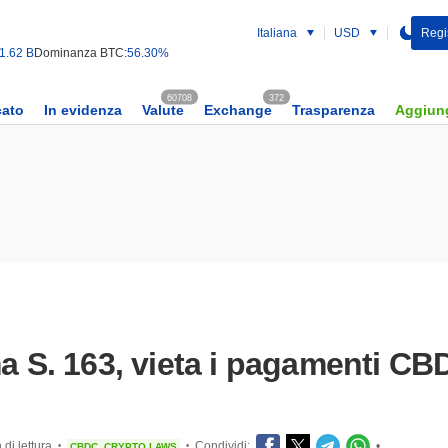
Italiana
USD
Regist
1.62 B
Dominanza BTC:
56.30%
60708
372
cato
In evidenza
Valute
Exchange
Trasparenza
Aggiung
ma S. 163, vieta i pagamenti CB
 di lettura
Condividi:
•
CBDC
CRYPTO LAWS
•
•