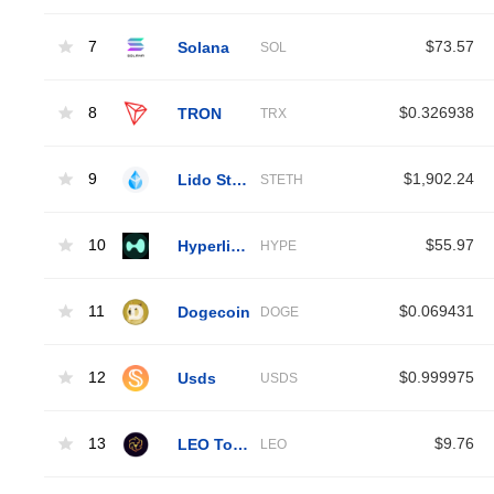
7
Solana
$73.57
SOL
8
TRON
$0.326938
TRX
9
Lido Staked Ether
$1,902.24
STETH
10
Hyperliquid
$55.97
HYPE
11
Dogecoin
$0.069431
DOGE
12
Usds
$0.999975
USDS
13
LEO Token
$9.76
LEO