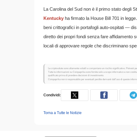
La Carolina del Sud non è il primo stato degli S
Kentucky
ha firmato la House Bill 701 in legge. 
beni crittografici in portafogli auto-ospitati — di
diretto dei propri fondi senza fare affidamento 
locali di approvare regole che discriminano spec
Le criptovalute sono altamente volatili e comportano un rischio significativo. Potresti per
Tutte le informazioni su Coinpaprika sono fornite solo a scopo informativo e non costi
qualificato prima di prendere decisioni di investimento.
Coinpaprika non è responsabile per eventuali perdite derivanti dall'uso di queste inform
Condividi:
Torna a Tutte le Notizie