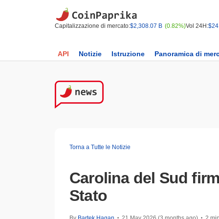
Capitalizzazione di mercato:
$2,308.07 B
(0.82%)
Vol 24H:
$24
API
Notizie
Istruzione
Panoramica di mer
Torna a Tutte le Notizie
Carolina del Sud fir
Stato
By
Bartek Hagan
21 May 2026 (3 months ago)
2 min
•
•