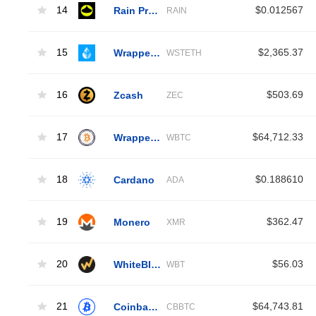
14
Rain Protocol
$0.012567
RAIN
15
Wrapped Liquid Staked Ether 2.0
$2,365.37
WSTETH
16
Zcash
$503.69
ZEC
17
Wrapped Bitcoin
$64,712.33
WBTC
18
Cardano
$0.188610
ADA
19
Monero
$362.47
XMR
20
WhiteBIT Coin
$56.03
WBT
21
Coinbase Wrapped BTC
$64,743.81
CBBTC