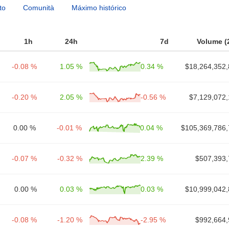
to
Comunità
Máximo histórico
1h
24h
7d
Volume (
-0.08 %
1.05 %
0.34 %
$18,264,352,
-0.20 %
2.05 %
-0.56 %
$7,129,072,
0.00 %
-0.01 %
0.04 %
$105,369,786,
-0.07 %
-0.32 %
2.39 %
$507,393,
0.00 %
0.03 %
0.03 %
$10,999,042,
-0.08 %
-1.20 %
-2.95 %
$992,664,