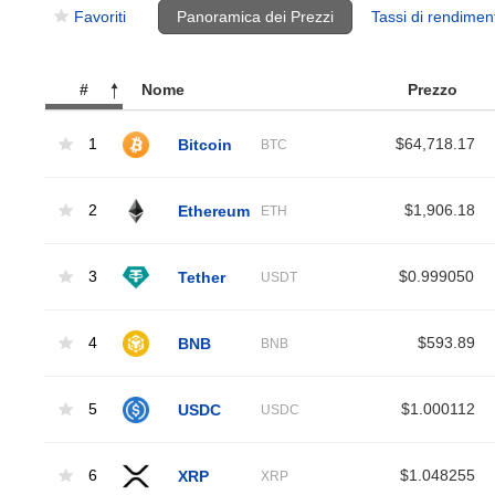
Favoriti
Panoramica dei Prezzi
Tassi di rendimen
#
Nome
Prezzo
1
Bitcoin
$64,718.17
BTC
2
Ethereum
$1,906.18
ETH
3
Tether
$0.999050
USDT
4
BNB
$593.89
BNB
5
USDC
$1.000112
USDC
6
XRP
$1.048255
XRP