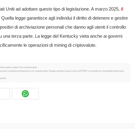
tati Uniti ad adottare questo tipo di legislazione. A marzo 2025,
il
Quella legge garantisce agli individui il diritto di detenere e gestire
spositivi di archiviazione personali che danno agli utenti il controllo
su una terza parte. La legge del Kentucky vieta anche ai governi
ificamente le operazioni di mining di criptovalute.
dere parte o tutto il tuo investimento.
tuiscono consulenza finanziaria o di investimento. Esegui sempre la tua ricerca (DYOR) e consulta un consulente finanziario
azioni.