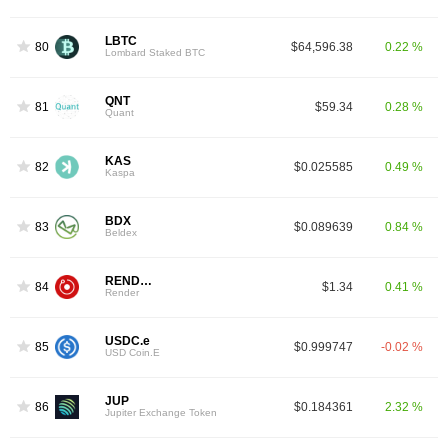
LBTC
80
$64,596.38
0.22 %
Lombard Staked BTC
QNT
81
$59.34
0.28 %
Quant
KAS
82
$0.025585
0.49 %
Kaspa
BDX
83
$0.089639
0.84 %
Beldex
RENDER
84
$1.34
0.41 %
Render
USDC.e
85
$0.999747
-0.02 %
USD Coin.E
JUP
86
$0.184361
2.32 %
Jupiter Exchange Token