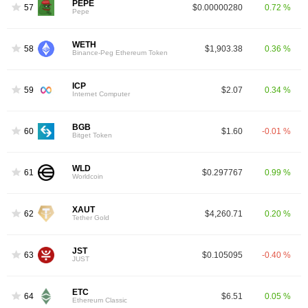
PEPE
57
$0.00000280
0.72 %
Pepe
WETH
58
$1,903.38
0.36 %
Binance-Peg Ethereum Token
ICP
59
$2.07
0.34 %
Internet Computer
BGB
60
$1.60
-0.01 %
Bitget Token
WLD
61
$0.297767
0.99 %
Worldcoin
XAUT
62
$4,260.71
0.20 %
Tether Gold
JST
63
$0.105095
-0.40 %
JUST
ETC
64
$6.51
0.05 %
Ethereum Classic