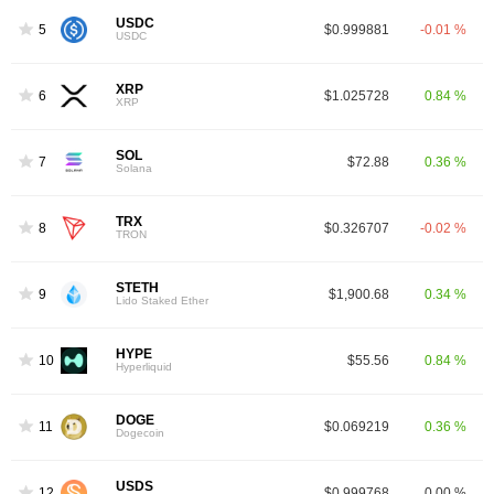
USDC
5
$0.999881
-0.01 %
USDC
XRP
6
$1.025728
0.84 %
XRP
SOL
7
$72.88
0.36 %
Solana
TRX
8
$0.326707
-0.02 %
TRON
STETH
9
$1,900.68
0.34 %
Lido Staked Ether
HYPE
10
$55.56
0.84 %
Hyperliquid
DOGE
11
$0.069219
0.36 %
Dogecoin
USDS
12
$0.999768
0.00 %