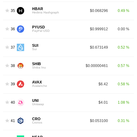
HBAR
35
$0.068296
0.49 %
Hedera Hashgraph
PYUSD
36
$0.999912
0.00 %
PayPal USD
SUI
37
$0.673149
0.52 %
Sui
SHIB
38
$0.00000461
0.57 %
Shiba Inu
AVAX
39
$6.42
0.58 %
Avalanche
UNI
40
$4.01
1.08 %
Uniswap
CRO
41
$0.053100
0.31 %
Cronos