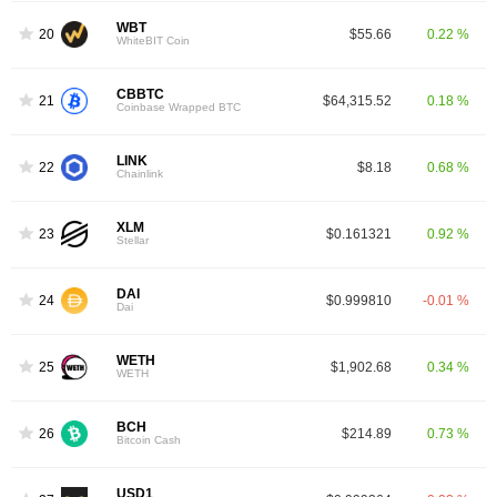
WBT
20
$55.66
0.22 %
WhiteBIT Coin
CBBTC
21
$64,315.52
0.18 %
Coinbase Wrapped BTC
LINK
22
$8.18
0.68 %
Chainlink
XLM
23
$0.161321
0.92 %
Stellar
DAI
24
$0.999810
-0.01 %
Dai
WETH
25
$1,902.68
0.34 %
WETH
BCH
26
$214.89
0.73 %
Bitcoin Cash
USD1