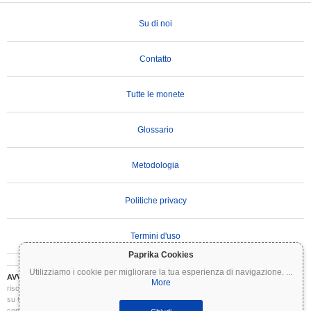
Su di noi
Contatto
Tutte le monete
Glossario
Metodologia
Politiche privacy
Termini d'uso
Paprika Cookies
Utilizziamo i cookie per migliorare la tua esperienza di navigazione.
...
AVVERTENZA IMPORTANTE:
Le criptovalute sono altamente volatili e comportano
More
rischi significativi. Potresti perdere parte o tutto il tuo investimento. Tutte le informazioni
su Coinpaprika sono fornite esclusivamente a scopo informativo e non costituiscono
consulenza finanziaria o di investimento. Conduci sempre le tue ricerche (DYOR) e