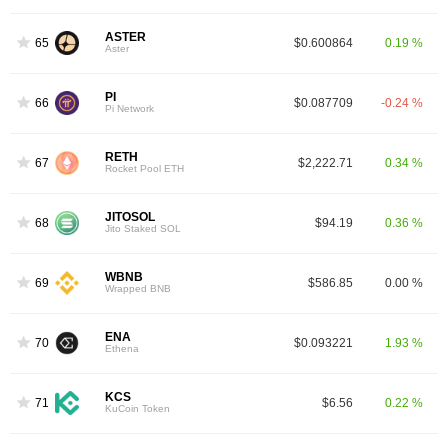
ASTER
65
$0.600864
0.19 %
Aster
PI
66
$0.087709
-0.24 %
Pi Network
RETH
67
$2,222.71
0.34 %
Rocket Pool ETH
JITOSOL
68
$94.19
0.36 %
Jito Staked SOL
WBNB
69
$586.85
0.00 %
Wrapped BNB
ENA
70
$0.093221
1.93 %
Ethena
KCS
71
$6.56
0.22 %
KuCoin Token