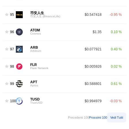
币安人生
95
$0.547418
-0.95 %
币安人生 (BinanceLife)
ATOM
96
$1.35
0.10 %
Cosmos
ARB
97
$0.077921
0.40 %
Arbitrum
FLR
98
$0.005926
0.02 %
Flare Network
APT
99
$0.588801
0.61 %
Aptos
TUSD
100
$0.994979
-0.03 %
TrueUSD
Precedenti 100
Prossimi 100
Vedi Tutti