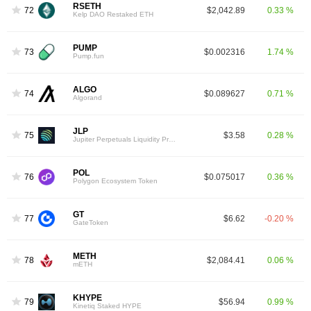
RSETH
72
$2,042.89
0.33 %
Kelp DAO Restaked ETH
PUMP
73
$0.002316
1.74 %
Pump.fun
ALGO
74
$0.089627
0.71 %
Algorand
JLP
75
$3.58
0.28 %
Jupiter Perpetuals Liquidity Provider Token
POL
76
$0.075017
0.36 %
Polygon Ecosystem Token
GT
77
$6.62
-0.20 %
GateToken
METH
78
$2,084.41
0.06 %
mETH
KHYPE
79
$56.94
0.99 %
Kinetiq Staked HYPE