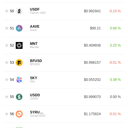
USDF
50
$0.992941
-0.24 %
Falcon USD
AAVE
51
$90.21
0.66 %
Aave
MNT
52
$0.409936
0.25 %
Mantle
BFUSD
53
$0.998157
-0.01 %
BFUSD
SKY
54
$0.055202
0.38 %
Sky
USDD
55
$0.999070
0.00 %
USDD
SYRUPUSDC
56
$1.175824
-0.01 %
SyrupUSDC