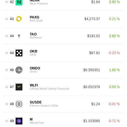
NEAR
42
$1.64
0.90 %
Near Protocol
PAXG
43
$4,273.37
0.21 %
PAX Gold
TAO
44
$192.02
0.80 %
BitTensor
OKB
44
$87.81
-0.23 %
OKB
ONDO
46
$0.350351
1.60 %
Ondo
WLFI
47
$0.052378
0.05 %
Official World Liberty Financial
SUSDE
48
$1.24
-0.01 %
Ethena Staked USDe
M
49
$1.153585
-0.71 %
MemeCore