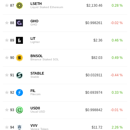
LSETH
87
$2,130.46
0.28 %
Liquid Staked Ethereum
GHO
88
$0.998261
-0.02 %
GHO
LIT
89
$2.36
0.46 %
Lighter
BNSOL
90
$82.03
0.49 %
Binance Staked SOL
STABLE
91
$0.032811
-0.44 %
Stable
FIL
92
$0.693974
0.33 %
Filecoin
USD0
93
$0.998842
-0.01 %
Usual USD
VVV
94
$11.72
2.26 %
Venice Token