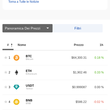
Torna a Tutte le Notizie
Panoramica Dei Prezzi
Filtri
#
Nome
Prezzo
1h
BTC
1
$64,300.31
0.18 %
Bitcoin
ETH
2
$1,902.46
0.33 %
Ethereum
USDT
3
$0.999087
0.00 %
Tether
BNB
4
$586.22
-0.02 %
BNB