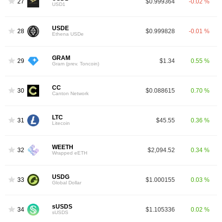
27
$0.999364
-0.02 %
USD1
USDE
28
$0.999828
-0.01 %
Ethena USDe
GRAM
29
$1.34
0.55 %
Gram (prev. Toncoin)
CC
30
$0.088615
0.70 %
Canton Network
LTC
31
$45.55
0.36 %
Litecoin
WEETH
32
$2,094.52
0.34 %
Wrapped eETH
USDG
33
$1.000155
0.03 %
Global Dollar
sUSDS
34
$1.105336
0.02 %
sUSDS