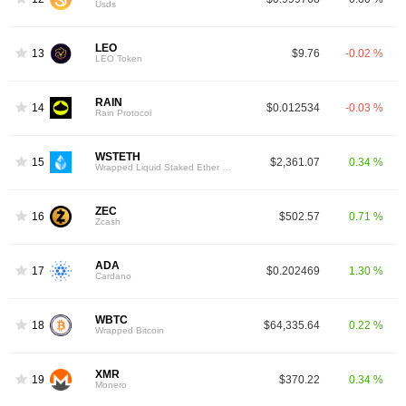
Usds
LEO
13
$9.76
-0.02 %
LEO Token
RAIN
14
$0.012534
-0.03 %
Rain Protocol
WSTETH
15
$2,361.07
0.34 %
Wrapped Liquid Staked Ether 2.0
ZEC
16
$502.57
0.71 %
Zcash
ADA
17
$0.202469
1.30 %
Cardano
WBTC
18
$64,335.64
0.22 %
Wrapped Bitcoin
XMR
19
$370.22
0.34 %
Monero