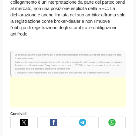
collegamento è un'interpretazione da parte dei partecipanti
al mercato, non una posizione esplicita della SEC. La
dichiarazione è anche limitata nel suo ambito: affronta solo
la registrazione come broker-dealer e non rimuove
l'obbligo di registrazione degli scambi o le obbligazioni
antifrode.
Le criptovalute sono altamente volatili e comportano un rischio significativo. Potresti perdere parte o tutto
il tuo investimento.
Tutte le informazioni su Coinpaprika sono fornite solo a scopo informativo e non costituiscono consulenza
finanziaria o di investimento. Esegui sempre la tua ricerca (DYOR) e consulta un consulente finanziario
qualificato prima di prendere decisioni di investimento.
Coinpaprika non è responsabile per eventuali perdite derivanti dall'uso di queste informazioni.
Condividi: