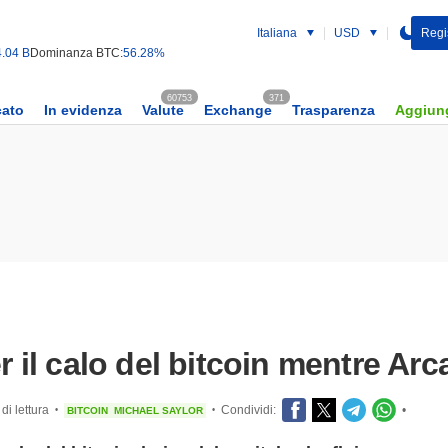
Italiana
USD
Regist
.04 B
Dominanza BTC:
56.28%
60753
371
cato
In evidenza
Valute
Exchange
Trasparenza
Aggiung
er il calo del bitcoin mentre Ar
di lettura
Condividi:
•
BITCOIN
MICHAEL SAYLOR
•
•