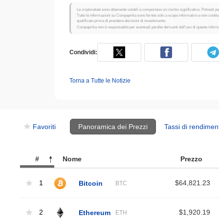
Le criptovalute sono altamente volatili e comportano un rischio significativo. Potresti per
Tutte le informazioni su Coinpaprika sono fornite solo a scopo informativo e non costi
qualificato prima di prendere decisioni di investimento.
Coinpaprika non è responsabile per eventuali perdite derivanti dall'uso di queste inform
Condividi:
Torna a Tutte le Notizie
Favoriti
Panoramica dei Prezzi
Tassi di rendimen
#
Nome
Prezzo
1
Bitcoin
$64,821.23
BTC
2
Ethereum
$1,920.19
ETH