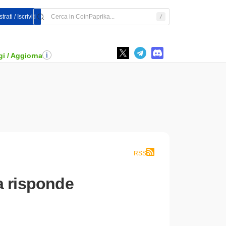
rati / Iscriviti
i / Aggiorna
RSS
ca risponde