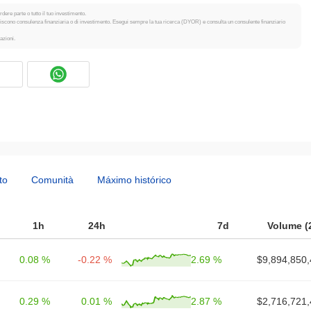
dere parte o tutto il tuo investimento.
tuiscono consulenza finanziaria o di investimento. Esegui sempre la tua ricerca (DYOR) e consulta un consulente finanziario
azioni.
to
Comunità
Máximo histórico
1h
24h
7d
Volume (
0.08 %
-0.22 %
2.69 %
$9,894,850,
0.29 %
0.01 %
2.87 %
$2,716,721,