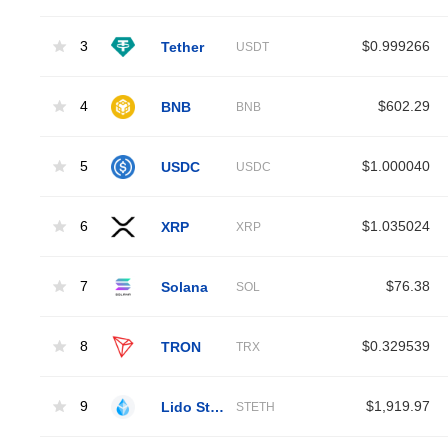
3
Tether
$0.999266
USDT
4
BNB
$602.29
BNB
5
USDC
$1.000040
USDC
6
XRP
$1.035024
XRP
7
Solana
$76.38
SOL
8
TRON
$0.329539
TRX
9
Lido Staked Ether
$1,919.97
STETH