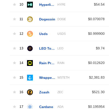
10
Hyperliquid
$54.54
HYPE
11
Dogecoin
$0.070078
DOGE
12
Usds
$0.999900
USDS
13
LEO Token
$9.74
LEO
14
Rain Protocol
$0.012620
RAIN
15
Wrapped Liquid Staked Ether 2.0
$2,381.83
WSTETH
16
Zcash
$521.30
ZEC
17
Cardano
$0.195954
ADA