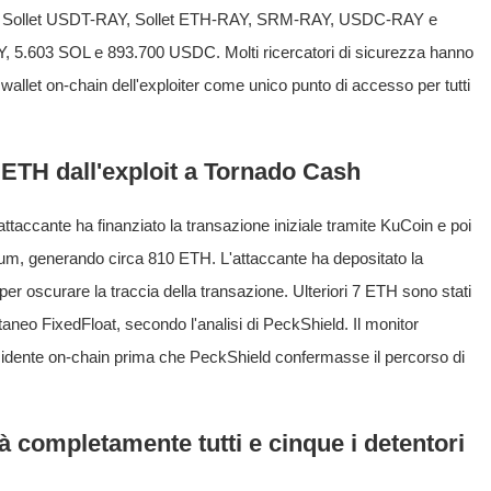
piti — Sollet USDT-RAY, Sollet ETH-RAY, SRM-RAY, USDC-RAY e
 5.603 SOL e 893.700 USDC. Molti ricercatori di sicurezza hanno
wallet on-chain dell'exploiter come unico punto di accesso per tutti
 ETH dall'exploit a Tornado Cash
l'attaccante ha finanziato la transazione iniziale tramite KuCoin e poi
reum, generando circa 810 ETH. L'attaccante ha depositato la
er oscurare la traccia della transazione. Ulteriori 7 ETH sono stati
ntaneo FixedFloat, secondo l'analisi di PeckShield. Il monitor
cidente on-chain prima che PeckShield confermasse il percorso di
rà completamente tutti e cinque i detentori