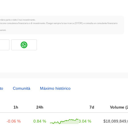
dere parte o tutto il tuo investimento.
tuiscono consulenza finanziaria o di investimento. Esegui sempre la tua ricerca (DYOR) e consulta un consulente finanziario
azioni.
to
Comunità
Máximo histórico
1h
24h
7d
Volume (
-0.06 %
0.84 %
3.04 %
$18,089,849,