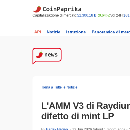
Capitalizzazione di mercato:
$2,306.18 B
(0.64%)
Vol 24H:
$31
API
Notizie
Istruzione
Panoramica di mer
Torna a Tutte le Notizie
L'AMM V3 di Raydium s
difetto di mint LP
By
Bartek Hagan
12 Jun 2026 (about 1 month ago)
•
•